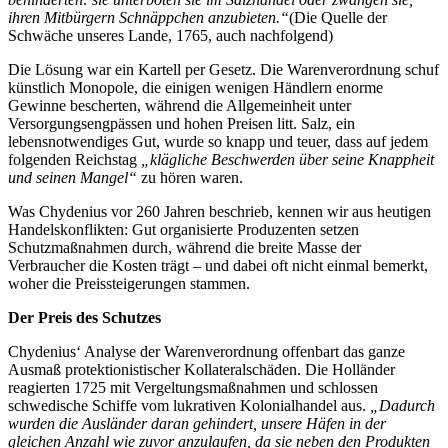
ihren Mitbürgern Schnäppchen anzubieten.“
(Die Quelle der
Schwäche unseres Lande, 1765, auch nachfolgend)
Die Lösung war ein Kartell per Gesetz. Die Warenverordnung schuf
künstlich Monopole, die einigen wenigen Händlern enorme
Gewinne bescherten, während die Allgemeinheit unter
Versorgungsengpässen und hohen Preisen litt. Salz, ein
lebensnotwendiges Gut, wurde so knapp und teuer, dass auf jedem
folgenden Reichstag
„klägliche Beschwerden über seine Knappheit
und seinen Mangel“
zu hören waren.
Was Chydenius vor 260 Jahren beschrieb, kennen wir aus heutigen
Handelskonflikten: Gut organisierte Produzenten setzen
Schutzmaßnahmen durch, während die breite Masse der
Verbraucher die Kosten trägt – und dabei oft nicht einmal bemerkt,
woher die Preissteigerungen stammen.
Der Preis des Schutzes
Chydenius‘ Analyse der Warenverordnung offenbart das ganze
Ausmaß protektionistischer Kollateralschäden. Die Holländer
reagierten 1725 mit Vergeltungsmaßnahmen und schlossen
schwedische Schiffe vom lukrativen Kolonialhandel aus.
„Dadurch
wurden die Ausländer daran gehindert, unsere Häfen in der
gleichen Anzahl wie zuvor anzulaufen, da sie neben den Produkten