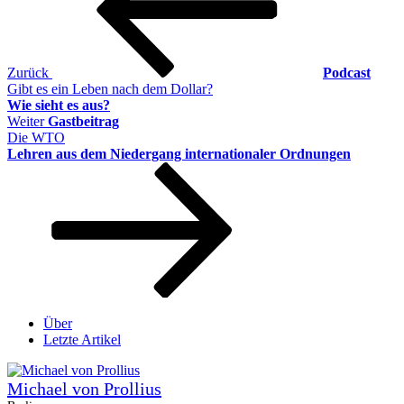
Zurück
Podcast
Gibt es ein Leben nach dem Dollar?
Wie sieht es aus?
Nächster
Weiter
Gastbeitrag
Beitrag
Die WTO
Lehren aus dem Niedergang internationaler Ordnungen
Über
Letzte Artikel
Michael von Prollius