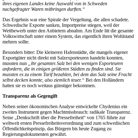
ihres eigenen Landes keine Auswahl von in Schweden
nachgefragter Waren mitbringen durften.“
Das Ergebnis war eine Spirale der Vergeltung, die allen schadete.
Schwedische Exporte sanken, Importpreise stiegen, weil der
Wettbewerb unter den Anbietern abnahm. Am Ende litt die gesamte
Volkswirtschaft unter einem System, das eigentlich ihren Wohlstand
mehren sollte.
Besonders bitter: Die kleineren Hafenstädte, die mangels eigener
Exportgüter nicht direkt mit Salzexporteuren handeln konnten,
mussten nun
„ihr gesamtes Salz bei den wenigen Exporteuren
anfordern, die in einigen größeren Städten zu finden sind. Sie
mussten es zu einem Tarif bezahlen, bei dem das Salz seine Fracht
selbst decken konnte, also ziemlich teuer.“
Bei den Holländern
hatten sie es noch weitaus günstiger bekommen.
Transparenz als Gegengift
Neben seiner ökonomischen Analyse entwickelte Chydenius ein
zweites Instrument gegen Machtmissbrauch: radikale Transparenz.
Seine „Denkschrift über die Pressefreiheit“ von 1765 führte zur
weltweit ersten Pressefreiheitsverordnung und zum schwedischen
Öffentlichkeitsprinzip, das Bürgern bis heute Zugang zu
Regierungsdokumenten gewährt.