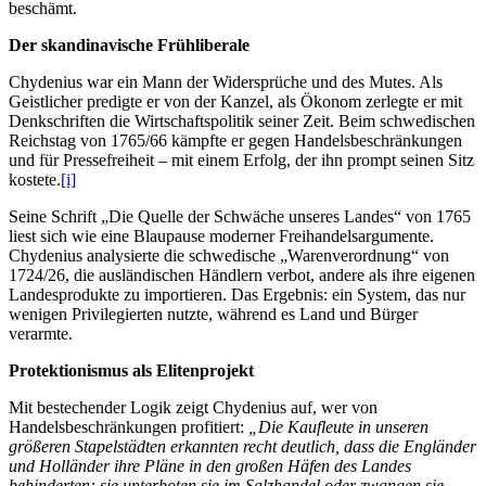
beschämt.
Der skandinavische Frühliberale
Chydenius war ein Mann der Widersprüche und des Mutes. Als
Geistlicher predigte er von der Kanzel, als Ökonom zerlegte er mit
Denkschriften die Wirtschaftspolitik seiner Zeit. Beim schwedischen
Reichstag von 1765/66 kämpfte er gegen Handelsbeschränkungen
und für Pressefreiheit – mit einem Erfolg, der ihn prompt seinen Sitz
kostete.
[i]
Seine Schrift „Die Quelle der Schwäche unseres Landes“ von 1765
liest sich wie eine Blaupause moderner Freihandelsargumente.
Chydenius analysierte die schwedische „Warenverordnung“ von
1724/26, die ausländischen Händlern verbot, andere als ihre eigenen
Landesprodukte zu importieren. Das Ergebnis: ein System, das nur
wenigen Privilegierten nutzte, während es Land und Bürger
verarmte.
Protektionismus als Elitenprojekt
Mit bestechender Logik zeigt Chydenius auf, wer von
Handelsbeschränkungen profitiert:
„Die Kaufleute in unseren
größeren Stapelstädten erkannten recht deutlich, dass die Engländer
und Holländer ihre Pläne in den großen Häfen des Landes
behinderten: sie unterboten sie im Salzhandel oder zwangen sie,