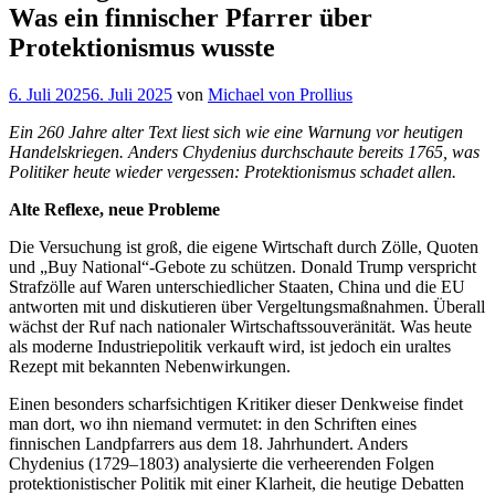
Was ein finnischer Pfarrer über
Protektionismus wusste
Veröffentlicht
6. Juli 2025
6. Juli 2025
von
Michael von Prollius
am
Ein 260 Jahre alter Text liest sich wie eine Warnung vor heutigen
Handelskriegen. Anders Chydenius durchschaute bereits 1765, was
Politiker heute wieder vergessen: Protektionismus schadet allen.
Alte Reflexe, neue Probleme
Die Versuchung ist groß, die eigene Wirtschaft durch Zölle, Quoten
und „Buy National“-Gebote zu schützen. Donald Trump verspricht
Strafzölle auf Waren unterschiedlicher Staaten, China und die EU
antworten mit und diskutieren über Vergeltungsmaßnahmen. Überall
wächst der Ruf nach nationaler Wirtschaftssouveränität. Was heute
als moderne Industriepolitik verkauft wird, ist jedoch ein uraltes
Rezept mit bekannten Nebenwirkungen.
Einen besonders scharfsichtigen Kritiker dieser Denkweise findet
man dort, wo ihn niemand vermutet: in den Schriften eines
finnischen Landpfarrers aus dem 18. Jahrhundert. Anders
Chydenius (1729–1803) analysierte die verheerenden Folgen
protektionistischer Politik mit einer Klarheit, die heutige Debatten