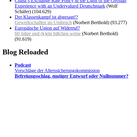
China`s Exchange Rate Policy in the Light of the German
Experience with an Undervalued Deutschmark
(Wolf
Schäfer)
(104.629)
Der Klassenkampf ist abgesagt!?
Gewerkschaften im Umbruch
(Norbert Berthold)
(93.277)
Europäische Union auf Widerruf?
60 Jahre und (k)ein bißchen weise
(Norbert Berthold)
(91.619)
Blog Reloaded
Podcast
Vorschläge der Alterssicherungskommission
Befreiungsschlag, mutiger Entwurf oder Nullnummer?