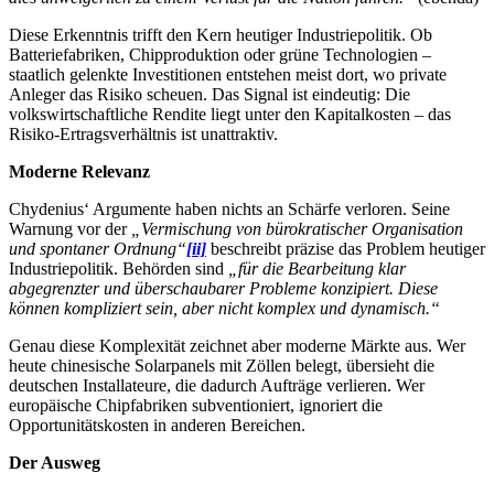
Diese Erkenntnis trifft den Kern heutiger Industriepolitik. Ob
Batteriefabriken, Chipproduktion oder grüne Technologien –
staatlich gelenkte Investitionen entstehen meist dort, wo private
Anleger das Risiko scheuen. Das Signal ist eindeutig: Die
volkswirtschaftliche Rendite liegt unter den Kapitalkosten – das
Risiko-Ertragsverhältnis ist unattraktiv.
Moderne Relevanz
Chydenius‘ Argumente haben nichts an Schärfe verloren. Seine
Warnung vor der
„Vermischung von bürokratischer Organisation
und spontaner Ordnung“
[ii]
beschreibt präzise das Problem heutiger
Industriepolitik. Behörden sind
„für die Bearbeitung klar
abgegrenzter und überschaubarer Probleme konzipiert. Diese
können kompliziert sein, aber nicht komplex und dynamisch.“
Genau diese Komplexität zeichnet aber moderne Märkte aus. Wer
heute chinesische Solarpanels mit Zöllen belegt, übersieht die
deutschen Installateure, die dadurch Aufträge verlieren. Wer
europäische Chipfabriken subventioniert, ignoriert die
Opportunitätskosten in anderen Bereichen.
Der Ausweg