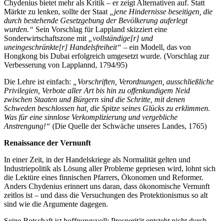
Chydenius bietet mehr als Kritik – er zeigt Alternativen auf. Statt
Märkte zu lenken, sollte der Staat
„jene Hindernisse beseitigen, die
durch bestehende Gesetzgebung der Bevölkerung auferlegt
wurden.“
Sein Vorschlag für Lappland skizziert eine
Sonderwirtschaftszone mit
„vollständige[r] und
uneingeschränkte[r] Handelsfreiheit“
– ein Modell, das von
Hongkong bis Dubai erfolgreich umgesetzt wurde. (Vorschlag zur
Verbesserung von Lapplannd, 1794/95)
Die Lehre ist einfach:
„Vorschriften, Verordnungen, ausschließliche
Privilegien, Verbote aller Art bis hin zu offenkundigem Neid
zwischen Staaten und Bürgern sind die Schritte, mit denen
Schweden beschlossen hat, die Spitze seines Glücks zu erklimmen.
Was für eine sinnlose Verkomplizierung und vergebliche
Anstrengung!“
(Die Quelle der Schwäche unseres Landes, 1765)
Renaissance der Vernunft
In einer Zeit, in der Handelskriege als Normalität gelten und
Industriepolitik als Lösung aller Probleme gepriesen wird, lohnt sich
die Lektüre eines finnischen Pfarrers, Ökonomen und Reformer.
Anders Chydenius erinnert uns daran, dass ökonomische Vernunft
zeitlos ist – und dass die Versuchungen des Protektionismus so alt
sind wie die Argumente dagegen.
Seine Botschaft ist hoffnungsvoll: Prosperität entsteht nicht durch