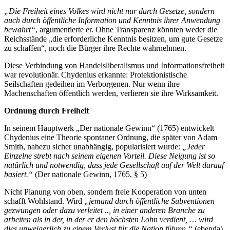
„Die Freiheit eines Volkes wird nicht nur durch Gesetze, sondern
auch durch öffentliche Information und Kenntnis ihrer Anwendung
bewahrt“
, argumentierte er. Ohne Transparenz könnten weder die
Reichsstände „die erforderliche Kenntnis besitzen, um gute Gesetze
zu schaffen“, noch die Bürger ihre Rechte wahrnehmen.
Diese Verbindung von Handelsliberalismus und Informationsfreiheit
war revolutionär. Chydenius erkannte: Protektionistische
Seilschaften gedeihen im Verborgenen. Nur wenn ihre
Machenschaften öffentlich werden, verlieren sie ihre Wirksamkeit.
Ordnung durch Freiheit
In seinem Hauptwerk „Der nationale Gewinn“ (1765) entwickelt
Chydenius eine Theorie spontaner Ordnung, die später von Adam
Smith, nahezu sicher unabhängig, popularisiert wurde:
„Jeder
Einzelne strebt nach seinem eigenen Vorteil. Diese Neigung ist so
natürlich und notwendig, dass jede Gesellschaft auf der Welt darauf
basiert.“
(Der nationale Gewinn, 1765, § 5)
Nicht Planung von oben, sondern freie Kooperation von unten
schafft Wohlstand. Wird
„jemand durch öffentliche Subventionen
gezwungen oder dazu verleitet .., in einer anderen Branche zu
arbeiten als in der, in der er den höchsten Lohn verdient, … wird
dies unweigerlich zu einem Verlust für die Nation führen.“
(ebenda)