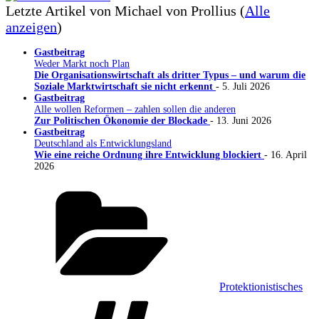
Letzte Artikel von Michael von Prollius
(
Alle
anzeigen
)
Gastbeitrag
Weder Markt noch Plan
Die Organisationswirtschaft als dritter Typus – und warum die
Soziale Marktwirtschaft sie nicht erkennt
- 5. Juli 2026
Gastbeitrag
Alle wollen Reformen – zahlen sollen die anderen
Zur Politischen Ökonomie der Blockade
- 13. Juni 2026
Gastbeitrag
Deutschland als Entwicklungsland
Wie eine reiche Ordnung ihre Entwicklung blockiert
- 16. April
2026
Kategorien
Protektionistisches
Schlagwörter