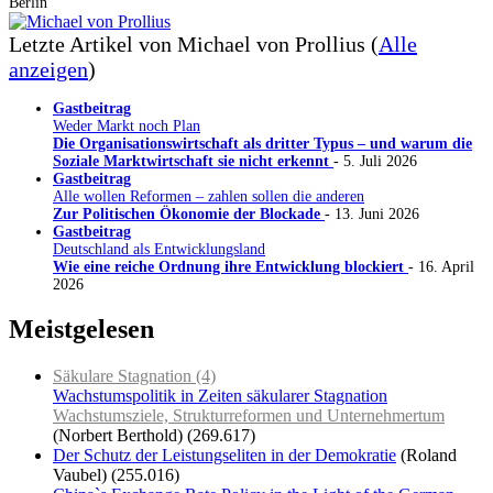
Berlin
Letzte Artikel von Michael von Prollius
(
Alle
anzeigen
)
Gastbeitrag
Weder Markt noch Plan
Die Organisationswirtschaft als dritter Typus – und warum die
Soziale Marktwirtschaft sie nicht erkennt
- 5. Juli 2026
Gastbeitrag
Alle wollen Reformen – zahlen sollen die anderen
Zur Politischen Ökonomie der Blockade
- 13. Juni 2026
Gastbeitrag
Deutschland als Entwicklungsland
Wie eine reiche Ordnung ihre Entwicklung blockiert
- 16. April
2026
Meistgelesen
Säkulare Stagnation (4)
Wachstumspolitik in Zeiten säkularer Stagnation
Wachstumsziele, Strukturreformen und Unternehmertum
(Norbert Berthold)
(269.617)
Der Schutz der Leistungseliten in der Demokratie
(Roland
Vaubel)
(255.016)