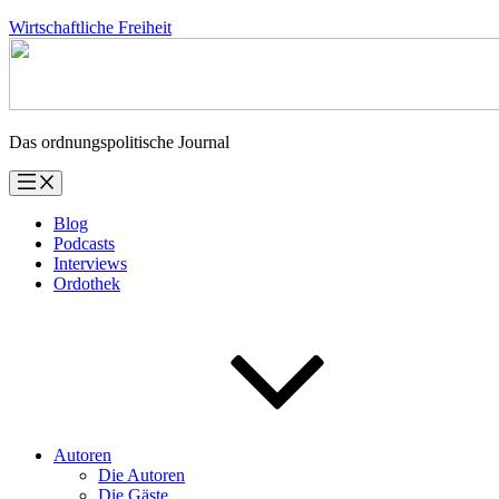
Zum
Wirtschaftliche Freiheit
Inhalt
springen
Das ordnungspolitische Journal
Blog
Podcasts
Interviews
Ordothek
Autoren
Die Autoren
Die Gäste