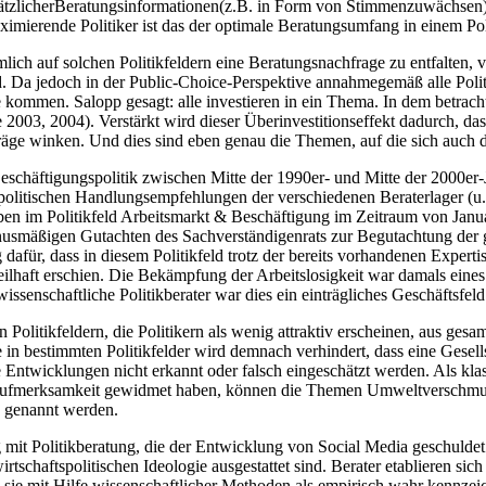
sätzlicherBeratungsinformationen(z.B. in Form von Stimmenzuwächsen)
ximierende Politiker ist das der optimale Beratungsumfang in einem Pol
lich auf solchen Politikfeldern eine Beratungsnachfrage zu entfalten, v
 Da jedoch in der Public-Choice-Perspektive annahmegemäß alle Politik
kommen. Salopp gesagt: alle investieren in ein Thema. In dem betracht
03, 2004). Verstärkt wird dieser Überinvestitionseffekt dadurch, dass s
äge winken. Und dies sind eben genau die Themen, auf die sich auch di
d Beschäftigungspolitik zwischen Mitte der 1990er- und Mitte der 2000
politischen Handlungsempfehlungen der verschiedenen Beraterlager (u.
en im Politikfeld Arbeitsmarkt & Beschäftigung im Zeitraum von Janua
rnusmäßigen Gutachten des Sachverständigenrats zur Begutachtung der
 dafür, dass in diesem Politikfeld trotz der bereits vorhandenen Exper
eilhaft erschien. Die Bekämpfung der Arbeitslosigkeit war damals eine
ssenschaftliche Politikberater war dies ein einträgliches Geschäftsfel
Politikfeldern, die Politikern als wenig attraktiv erscheinen, aus gesa
in bestimmten Politikfelder wird demnach verhindert, dass eine Gesells
Entwicklungen nicht erkannt oder falsch eingeschätzt werden. Als klassi
g Aufmerksamkeit gewidmet haben, können die Themen Umweltverschm
 genannt werden.
it Politikberatung, die der Entwicklung von Social Media geschuldet se
rtschaftspolitischen Ideologie ausgestattet sind. Berater etablieren si
 sie mit Hilfe wissenschaftlicher Methoden als empirisch wahr kennzeic