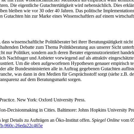
ren. Die eigentliche Gutachtertätigkeit wird nebensächlich. Dies erkl
lben bleiben wie vor 30 oder 40 Jahren. Das politische Implementation
en Gutachten hin zur Marke eines Wissenschaftlers auf einem wirtschaft
dass wissenschaftliche Politikberater bei ihrer Beratungstätigkeit nic
anhaltenden Debatte zum Thema Politikberatung aus unserer Sicht unter
t nur Politiker, sondern auch deren Berater eigennutzorientiert handeln
ch Nachfrager und Anbieter vorwiegend auf als attraktiv eingeschätzte
illustriert. Um die oben aufgeworfenen Hypothesen genauer empirisch 
n der alle Bundesministerien alle in Auftrag gegebenen Gutachten aufl
branche, was dann in den Medien für Gesprächsstoff sorgt (siehe z.B. 
 Transparenz auf dem Beratungsmarkt sorgen.
Practice. New York: Oxford University Press.
Non-Decisionmaking in Cities. Baltimore: Johns Hopkins University Pre
legt Details zu Aufträgen an Öko-Institut offen.
Spiegel Online
vom 05
46fb-960c-26eda22c465e