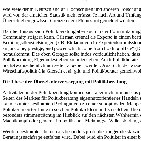
Wie viele der in Deutschland an Hochschulen und anderen Forschungs
wird von der amtlichen Statistik nicht erfasst. Je nach Art und Umfa
Überschreiten gewisser Grenzen dem Finanzamt gemeldet werden.
Darüber hinaus kann Politikberatung aber auch in der Form nutzbringe
Community steigern kann. Gilt man erstmal als Experte in einem bes
Beratungsdienstleistungen (z.B. Einladungen in Expertenkommissione
an „income, prestige, and power which come from holding office“ (Do
herauskommt. Das oben Gesagte sollte indes verdeutlicht haben, dass
Politikberatung Eigennutzstreben zu unterstellen. Auch Politikberate
höchstwahrscheinlich nur selten zugeben werden. Aus Sicht der wissens
Wirtschaftspolitik à la Giersch et al. gilt, und Politikberater gemeinw
Die These der Über-/Unterversorgung mit Politikberatung
Aktivitäten in der Politikberatung können sich aber nicht nur auf das
Seiten des Marktes für Politikberatung eigennutzorientiertes Handel
kann es unter bestimmten Bedingungen zu einer suboptimalen Menge 
Politiker in erster Linie in solchen Politikfeldern und zu solchen T
besonders stimmenträchtig im Hinblick auf den nächsten Wahltermin 
Machtkampf oder generell im politischen Meinungs-, Willensbildungs
Werden bestimmte Themen als besonders profitabel im gerade skizzierte
Beratungsnachfrage entfalten wird. Dabei wird ein Politiker in einer 