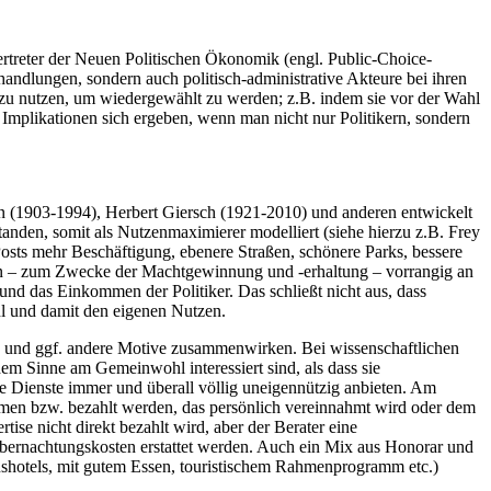
ertreter der Neuen Politischen Ökonomik (engl. Public-Choice-
ndlungen, sondern auch politisch-administrative Akteure bei ihren
dazu nutzen, um wiedergewählt zu werden; z.B. indem sie vor der Wahl
e Implikationen sich ergeben, wenn man nicht nur Politikern, sondern
en (1903-1994), Herbert Giersch (1921-2010) und anderen entwickelt
standen, somit als Nutzenmaximierer modelliert (siehe hierzu z.B. Frey
sts mehr Beschäftigung, ebenere Straßen, schönere Parks, bessere
ondern – zum Zwecke der Machtgewinnung und -erhaltung – vorrangig an
und das Einkommen der Politiker. Das schließt nicht aus, dass
ühl und damit den eigenen Nutzen.
n und ggf. andere Motive zusammenwirken. Bei wissenschaftlichen
 dem Sinne am Gemeinwohl interessiert sind, als dass sie
re Dienste immer und überall völlig uneigennützig anbieten. Am
mmen bzw. bezahlt werden, das persönlich vereinnahmt wird oder dem
ise nicht direkt bezahlt wird, aber der Berater eine
bernachtungskosten erstattet werden. Auch ein Mix aus Honorar und
shotels, mit gutem Essen, touristischem Rahmenprogramm etc.)