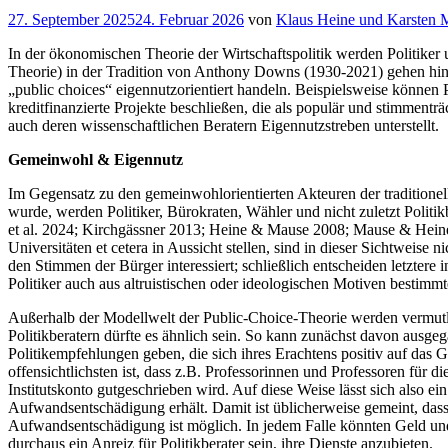
Veröffentlicht
27. September 2025
24. Februar 2026
von
Klaus Heine und Karsten 
am
In der ökonomischen Theorie der Wirtschaftspolitik werden Politiker
Theorie) in der Tradition von Anthony Downs (1930-2021) gehen hing
„public choices“ eigennutzorientiert handeln. Beispielsweise können
kreditfinanzierte Projekte beschließen, die als populär und stimmentr
auch deren wissenschaftlichen Beratern Eigennutzstreben unterstellt.
Gemeinwohl & Eigennutz
Im Gegensatz zu den gemeinwohlorientierten Akteuren der traditionel
wurde, werden Politiker, Bürokraten, Wähler und nicht zuletzt Politik
et al. 2024; Kirchgässner 2013; Heine & Mause 2008; Mause & Heine 
Universitäten et cetera in Aussicht stellen, sind in dieser Sichtweis
den Stimmen der Bürger interessiert; schließlich entscheiden letzter
Politiker auch aus altruistischen oder ideologischen Motiven bestimmt
Außerhalb der Modellwelt der Public-Choice-Theorie werden vermutl
Politikberatern dürfte es ähnlich sein. So kann zunächst davon ausgeg
Politikempfehlungen geben, die sich ihres Erachtens positiv auf das 
offensichtlichsten ist, dass z.B. Professorinnen und Professoren f
Institutskonto gutgeschrieben wird. Auf diese Weise lässt sich also e
Aufwandsentschädigung erhält. Damit ist üblicherweise gemeint, das
Aufwandsentschädigung ist möglich. In jedem Falle könnten Geld un
durchaus ein Anreiz für Politikberater sein, ihre Dienste anzubieten.