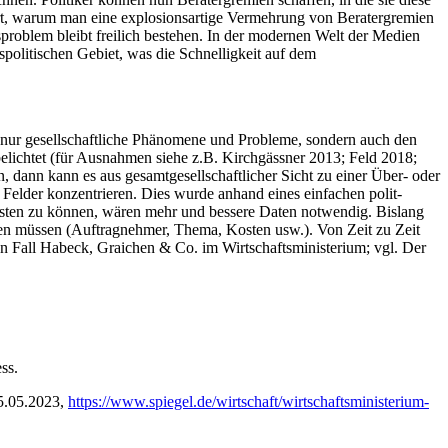
ärt, warum man eine explosionsartige Vermehrung von Beratergremien
sproblem bleibt freilich bestehen. In der modernen Welt der Medien
spolitischen Gebiet, was die Schnelligkeit auf dem
ht nur gesellschaftliche Phänomene und Probleme, sondern auch den
belichtet (für Ausnahmen siehe z.B. Kirchgässner 2013; Feld 2018;
, dann kann es aus gesamtgesellschaftlicher Sicht zu einer Über- oder
 Felder konzentrieren. Dies wurde anhand eines einfachen polit-
testen zu können, wären mehr und bessere Daten notwendig. Bislang
isten müssen (Auftragnehmer, Thema, Kosten usw.). Von Zeit zu Zeit
den Fall Habeck, Graichen & Co. im Wirtschaftsministerium; vgl. Der
ss.
.05.2023,
https://www.spiegel.de/wirtschaft/wirtschaftsministerium-