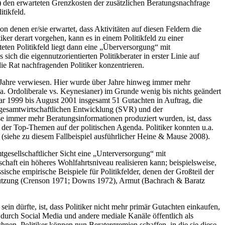
 den erwarteten Grenzkosten der zusätzlichen Beratungsnachfrage
itikfeld.
on denen er/sie erwartet, dass Aktivitäten auf diesen Feldern die
er derart vorgehen, kann es in einem Politikfeld zu einer
eten Politikfeld liegt dann eine „Überversorgung“ mit
ich die eigennutzorientierten Politikberater in erster Linie auf
e Rat nachfragenden Politiker konzentrieren.
er-Jahre verwiesen. Hier wurde über Jahre hinweg immer mehr
a. Ordoliberale vs. Keynesianer) im Grunde wenig bis nichts geändert
r 1999 bis August 2001 insgesamt 51 Gutachten in Auftrag, die
 gesamtwirtschaftlichen Entwicklung (SVR) und der
tise immer mehr Beratungsinformationen produziert wurden, ist, dass
s der Top-Themen auf der politischen Agenda. Politiker konnten u.a.
d (siehe zu diesem Fallbeispiel ausführlicher Heine & Mause 2008).
mtgesellschaftlicher Sicht eine „Unterversorgung“ mit
chaft ein höheres Wohlfahrtsniveau realisieren kann; beispielsweise,
sche empirische Beispiele für Politikfelder, denen der Großteil der
utzung (Crenson 1971; Downs 1972), Armut (Bachrach & Baratz
in dürfte, ist, dass Politiker nicht mehr primär Gutachten einkaufen,
ch durch Social Media und andere mediale Kanäle öffentlich als
hnen. Politiker können nun Beratergremien schaffen, in die sie diese