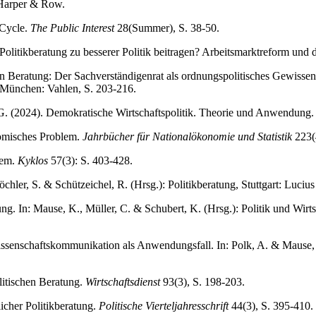
Harper & Row.
 Cycle.
The Public Interest
28(Summer), S. 38-50.
Politikberatung zu besserer Politik beitragen? Arbeitsmarktreform un
en Beratung: Der Sachverständigenrat als ordnungspolitisches Gewissen?
. München: Vahlen, S. 203-216.
, G. (2024). Demokratische Wirtschaftspolitik. Theorie und Anwendung.
nomisches Problem.
Jahrbücher für Nationalökonomie und Statistik
223(4
lem.
Kyklos
57(3): S. 403-428.
hler, S. & Schützeichel, R. (Hrsg.): Politikberatung, Stuttgart: Luciu
g. In: Mause, K., Müller, C. & Schubert, K. (Hrsg.): Politik und Wirts
issenschaftskommunikation als Anwendungsfall. In: Polk, A. & Mause
litischen Beratung.
Wirtschaftsdienst
93(3), S. 198-203.
cher Politikberatung.
Politische Vierteljahresschrift
44(3), S. 395-410.