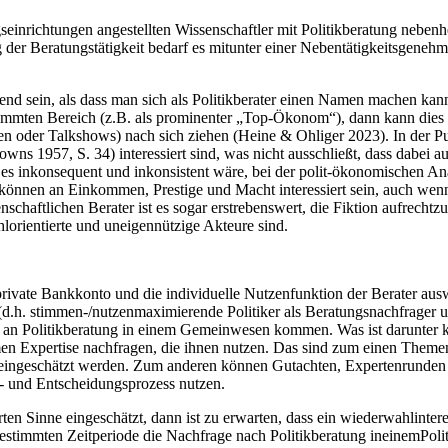
einrichtungen angestellten Wissenschaftler mit Politikberatung neben
ng der Beratungstätigkeit bedarf es mitunter einer Nebentätigkeitsgen
nd sein, als dass man sich als Politikberater einen Namen machen kann 
timmten Bereich (z.B. als prominenter „Top-Ökonom“), dann kann dies 
n oder Talkshows) nach sich ziehen (Heine & Ohliger 2023). In der Pu
wns 1957, S. 34) interessiert sind, was nicht ausschließt, dass dabe
 es inkonsequent und inkonsistent wäre, bei der polit-ökonomischen An
r können an Einkommen, Prestige und Macht interessiert sein, auch wenn
chaftlichen Berater ist es sogar erstrebenswert, die Fiktion aufrechtzu
ohlorientierte und uneigennützige Akteure sind.
 private Bankkonto und die individuelle Nutzenfunktion der Berater aus
n (d.h. stimmen-/nutzenmaximierende Politiker als Beratungsnachfrager
an Politikberatung in einem Gemeinwesen kommen. Was ist darunter k
hemen Expertise nachfragen, die ihnen nutzen. Das sind zum einen Theme
eingeschätzt werden. Zum anderen können Gutachten, Expertenrunden o
- und Entscheidungsprozess nutzen.
n Sinne eingeschätzt, dann ist zu erwarten, dass ein wiederwahlinteres
bestimmten Zeitperiode die Nachfrage nach Politikberatung ineinemPoliti