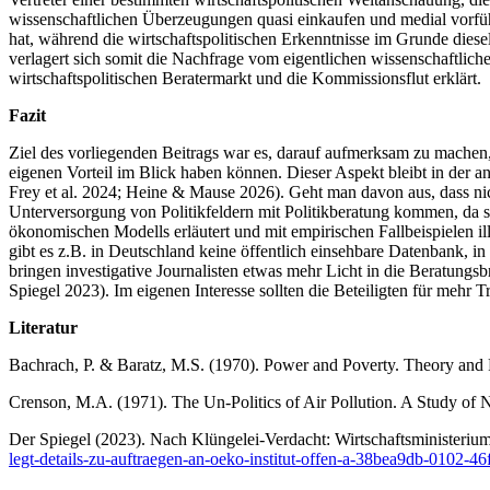
wissenschaftlichen Überzeugungen quasi einkaufen und medial vorfüh
hat, während die wirtschaftspolitischen Erkenntnisse im Grunde diese
verlagert sich somit die Nachfrage vom eigentlichen wissenschaftlich
wirtschaftspolitischen Beratermarkt und die Kommissionsflut erklärt.
Fazit
Ziel des vorliegenden Beitrags war es, darauf aufmerksam zu machen, 
eigenen Vorteil im Blick haben können. Dieser Aspekt bleibt in der 
Frey et al. 2024; Heine & Mause 2026). Geht man davon aus, dass nich
Unterversorgung von Politikfeldern mit Politikberatung kommen, da si
ökonomischen Modells erläutert und mit empirischen Fallbeispielen 
gibt es z.B. in Deutschland keine öffentlich einsehbare Datenbank, i
bringen investigative Journalisten etwas mehr Licht in die Beratungs
Spiegel 2023). Im eigenen Interesse sollten die Beteiligten für mehr
Literatur
Bachrach, P. & Baratz, M.S. (1970). Power and Poverty. Theory and 
Crenson, M.A. (1971). The Un-Politics of Air Pollution. A Study of 
Der Spiegel (2023). Nach Klüngelei-Verdacht: Wirtschaftsministerium 
legt-details-zu-auftraegen-an-oeko-institut-offen-a-38bea9db-0102-