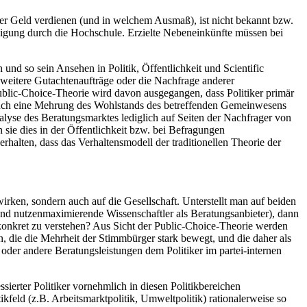
her Geld verdienen (und in welchem Ausmaß), ist nicht bekannt bzw.
ehmigung durch die Hochschule. Erzielte Nebeneinkünfte müssen bei
und so sein Ansehen in Politik, Öffentlichkeit und Scientific
weitere Gutachtenaufträge oder die Nachfrage anderer
blic-Choice-Theorie wird davon ausgegangen, dass Politiker primär
i auch eine Mehrung des Wohlstands des betreffenden Gemeinwesens
alyse des Beratungsmarktes lediglich auf Seiten der Nachfrager von
 sie dies in der Öffentlichkeit bzw. bei Befragungen
erhalten, dass das Verhaltensmodell der traditionellen Theorie der
wirken, sondern auch auf die Gesellschaft. Unterstellt man auf beiden
 und nutzenmaximierende Wissenschaftler als Beratungsanbieter), dann
onkret zu verstehen? Aus Sicht der Public-Choice-Theorie werden
n, die die Mehrheit der Stimmbürger stark bewegt, und die daher als
der andere Beratungsleistungen dem Politiker im partei-internen
sierter Politiker vornehmlich in diesen Politikbereichen
kfeld (z.B. Arbeitsmarktpolitik, Umweltpolitik) rationalerweise so