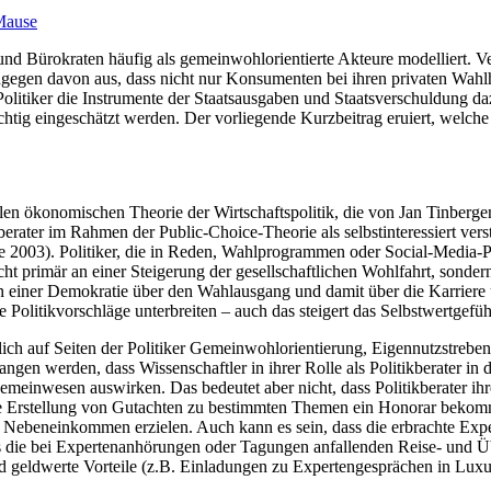
Mause
 und Bürokraten häufig als gemeinwohlorientierte Akteure modelliert. V
egen davon aus, dass nicht nur Konsumenten bei ihren privaten Wahlha
 Politiker die Instrumente der Staatsausgaben und Staatsverschuldung 
ächtig eingeschätzt werden. Der vorliegende Kurzbeitrag eruiert, welch
len ökonomischen Theorie der Wirtschaftspolitik, die von Jan Tinberg
berater im Rahmen der Public-Choice-Theorie als selbstinteressiert ver
2003). Politiker, die in Reden, Wahlprogrammen oder Social-Media-Po
e nicht primär an einer Steigerung der gesellschaftlichen Wohlfahrt, s
e in einer Demokratie über den Wahlausgang und damit über die Karriere 
e Politikvorschläge unterbreiten – auch das steigert das Selbstwertgef
ich auf Seiten der Politiker Gemeinwohlorientierung, Eigennutzstrebe
angen werden, dass Wissenschaftler in ihrer Rolle als Politikberater in
Gemeinwesen auswirken. Das bedeutet aber nicht, dass Politikberater ih
ür die Erstellung von Gutachten zu bestimmten Themen ein Honorar beko
in Nebeneinkommen erzielen. Auch kann es sein, dass die erbrachte Expert
s die bei Expertenanhörungen oder Tagungen anfallenden Reise- und Ü
d geldwerte Vorteile (z.B. Einladungen zu Expertengesprächen in Luxu