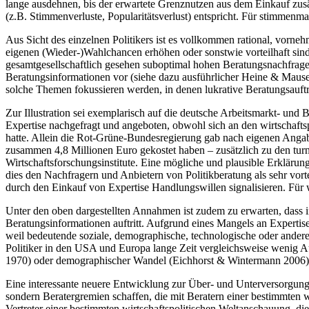
lange ausdehnen, bis der erwartete Grenznutzen aus dem Einkauf zu
(z.B. Stimmenverluste, Popularitätsverlust) entspricht. Für stimmenma
Aus Sicht des einzelnen Politikers ist es vollkommen rational, vornehm
eigenen (Wieder-)Wahlchancen erhöhen oder sonstwie vorteilhaft sind.
gesamtgesellschaftlich gesehen suboptimal hohen Beratungsnachfrage 
Beratungsinformationen vor (siehe dazu ausführlicher Heine & Mause 20
solche Themen fokussieren werden, in denen lukrative Beratungsauftr
Zur Illustration sei exemplarisch auf die deutsche Arbeitsmarkt- un
Expertise nachgefragt und angeboten, obwohl sich an den wirtschafts
hatte. Allein die Rot-Grüne-Bundesregierung gab nach eigenen Angab
zusammen 4,8 Millionen Euro gekostet haben – zusätzlich zu den tu
Wirtschaftsforschungsinstitute. Eine mögliche und plausible Erklärung
dies den Nachfragern und Anbietern von Politikberatung als sehr vort
durch den Einkauf von Expertise Handlungswillen signalisieren. Für wi
Unter den oben dargestellten Annahmen ist zudem zu erwarten, dass in 
Beratungsinformationen auftritt. Aufgrund eines Mangels an Expertise 
weil bedeutende soziale, demographische, technologische oder andere 
Politiker in den USA und Europa lange Zeit vergleichsweise weni
1970) oder demographischer Wandel (Eichhorst & Wintermann 2006)
Eine interessante neuere Entwicklung zur Über- und Unterversorgung m
sondern Beratergremien schaffen, die mit Beratern einer bestimmten wi
Vertreter einer bestimmten wirtschaftspolitischen Weltanschauung, die