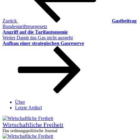
Zurück
Gastbeitrag
Bundestariftreuegesetz
Angriff auf die Tarifautonomie
Nächster
Weiter
Damit das Gas nicht ausgeht
Beitrag
Aufbau einer strategischen Gasreserve
Über
Letzte Artikel
Wirtschaftliche Freiheit
Das ordnungspolitische Journal