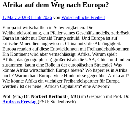
Afrika auf dem Weg nach Europa?
Veröffentlicht
1. März 2026
31. Juli 2026
von
Wirtschaftliche Freiheit
am
Europa ist wirtschaftlich in Schwierigkeiten. Die
Welthandelsordnung, ein Pfeiler seines Geschäftsmodells, zerbröselt.
Daran ist nicht nur Donald Trump schuld. Und Europa ist auf
kritische Mineralien angewiesen. China nutzt die Abhängigkeit.
Europa reagiert auf diese Entwicklungen mit Freihandelsabkommen.
Ein Kontinent wird aber vernachlässigt: Afrika. Warum spielt
Afrika, das (geographisch) größer ist als die USA, China und Indien
zusammen, kaum eine Rolle in der europäischen Strategie? Was
könnte Afrika wirtschaftlich Europa bieten? Wo hapert es in Afrika
noch? Warum baut Europa viele Hindernisse gegenüber Afrika auf?
Wie könnte Afrika ein wichtiger Freihandelspartner für Europa
werden? Ist der neue „African Capitalism“ eine Antwort?
Prof. (em.) Dr.
Norbert Berthold
(JMU) im Gespräch mit Prof. Dr.
Andreas Freytag
(FSU; Stellenbosch)