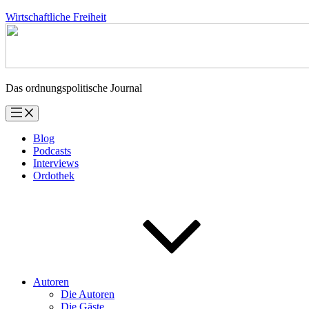
Zum
Wirtschaftliche Freiheit
Inhalt
springen
Das ordnungspolitische Journal
Blog
Podcasts
Interviews
Ordothek
Autoren
Die Autoren
Die Gäste