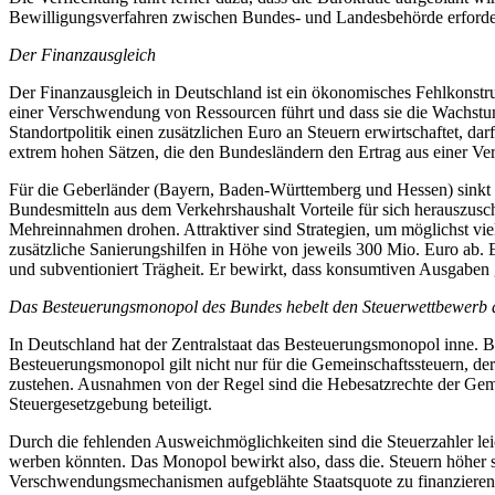
Bewilligungsverfahren zwischen Bundes- und Landesbehörde erforderl
Der Finanzausgleich
Der Finanzausgleich in Deutschland ist ein ökonomisches Fehlkonstru
einer Verschwendung von Ressourcen führt und dass sie die Wachstu
Standortpolitik einen zusätzlichen Euro an Steuern erwirtschaftet, da
extrem hohen Sätzen, die den Bundesländern den Ertrag aus einer Verb
Für die Geberländer (Bayern, Baden-Württemberg und Hessen) sinkt der 
Bundesmitteln aus dem Verkehrshaushalt Vorteile für sich herauszusch
Mehreinnahmen drohen. Attraktiver sind Strategien, um möglichst vi
zusätzliche Sanierungshilfen in Höhe von jeweils 300 Mio. Euro ab.
und subventioniert Trägheit. Er bewirkt, dass konsumtiven Ausgabe
Das Besteuerungsmonopol des Bundes hebelt den Steuerwettbewerb 
In Deutschland hat der Zentralstaat das Besteuerungsmonopol inne. 
Besteuerungsmonopol gilt nicht nur für die Gemeinschaftssteuern, de
zustehen. Ausnahmen von der Regel sind die Hebesatzrechte der Geme
Steuergesetzgebung beteiligt.
Durch die fehlenden Ausweichmöglichkeiten sind die Steuerzahler lei
werben könnten. Das Monopol bewirkt also, dass die. Steuern höher si
Verschwendungsmechanismen aufgeblähte Staatsquote zu finanzieren. 