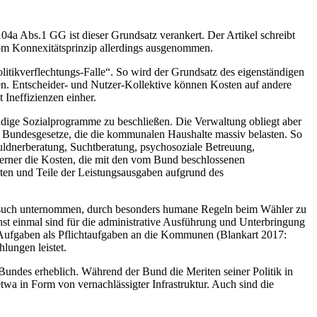
 104a Abs.1 GG ist dieser Grundsatz verankert. Der Artikel schreibt
om Konnexitätsprinzip allerdings ausgenommen.
Politikverflechtungs-Falle“. So wird der Grundsatz des eigenständigen
hen. Entscheider- und Nutzer-Kollektive können Kosten auf andere
Ineffizienzen einher.
ndige Sozialprogramme zu beschließen. Die Verwaltung obliegt aber
e Bundesgesetze, die die kommunalen Haushalte massiv belasten. So
ldnerberatung, Suchtberatung, psychosoziale Betreuung,
ferner die Kosten, die mit den vom Bund beschlossenen
en und Teile der Leistungsausgaben aufgrund des
 Versuch unternommen, durch besonders humane Regeln beim Wähler zu
hst einmal sind für die administrative Ausführung und Unterbringung
se Aufgaben als Pflichtaufgaben an die Kommunen (Blankart 2017:
lungen leistet.
Bundes erheblich. Während der Bund die Meriten seiner Politik in
wa in Form von vernachlässigter Infrastruktur. Auch sind die