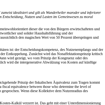
 zumeist idealisiert und gilt als Wunderheiler maroder und inferiorer
ng von Entscheidung, Nutzen und Lasten im Gemeinwesen zu moral
emeinwohlorientiert dieser die von den Bürgern erwirtschafteten und
wortlicher und solider Haushaltsführung und der
voraussichtlich den magischen Wert von 50 Prozent überspringen und
 Sphären ist: der Entscheidungskompetenz, des Nutzenempfangs und der
n der Entkoppelung. Zunächst wird das Nonaffektationsprinzip kritisch
n. Dann wird gezeigt, wo vom Prinzip der Kongruenz oder des
lich wird die intergenerative Abwälzung von Kosten auf künftige
urückgehende Prinzip der fiskalischen Äquivalenz zum Tragen kommt
s a fiscal equivalence between those who determine the level of
ip gesprochen. Wenn diese Kollektive dem Nutzenradius des
Kosten-Kalkül verzerrt ist. Das geht mit einer Unterdimensionierung