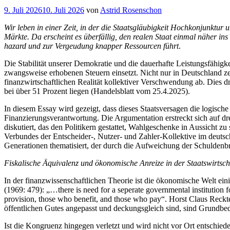
Veröffentlicht
9. Juli 2026
10. Juli 2026
von
Astrid Rosenschon
am
Wir leben in einer Zeit, in der die Staatsgläubigkeit Hochkonjunktur u
Märkte. Da erscheint es überfällig, den realen Staat einmal näher in
hazard und zur Vergeudung knapper Ressourcen führt
.
Die Stabilität unserer Demokratie und die dauerhafte Leistungsfähigk
zwangsweise erhobenen Steuern einsetzt. Nicht nur in Deutschland z
finanzwirtschaftlichen Realität kollektiver Verschwendung ab. Dies d
bei über 51 Prozent liegen (Handelsblatt vom 25.4.2025).
In diesem Essay wird gezeigt, dass dieses Staatsversagen die logisc
Finanzierungsverantwortung. Die Argumentation erstreckt sich auf dre
diskutiert, das den Politikern gestattet, Wahlgeschenke in Aussicht 
Verbundes der Entscheider-, Nutzer- und Zahler-Kollektive im deuts
Generationen thematisiert, der durch die Aufweichung der Schuldenb
Fiskalische Äquivalenz und ökonomische Anreize in der Staatswirtsch
In der finanzwissenschaftlichen Theorie ist die ökonomische Welt e
(1969: 479): „…there is need for a seperate governmental institution f
provision, those who benefit, and those who pay“. Horst Claus Reck
öffentlichen Gutes angepasst und deckungsgleich sind, sind Grundbed
Ist die Kongruenz hingegen verletzt und wird nicht vor Ort entschied