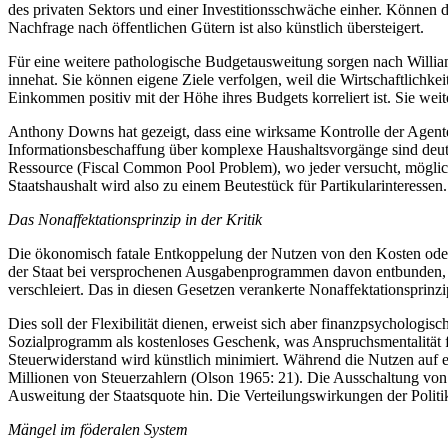
des privaten Sektors und einer Investitionsschwäche einher. Können 
Nachfrage nach öffentlichen Gütern ist also künstlich übersteigert.
Für eine weitere pathologische Budgetausweitung sorgen nach William 
innehat. Sie können eigene Ziele verfolgen, weil die Wirtschaftlichk
Einkommen positiv mit der Höhe ihres Budgets korreliert ist. Sie we
Anthony Downs hat gezeigt, dass eine wirksame Kontrolle der Agenten
Informationsbeschaffung über komplexe Haushaltsvorgänge sind deutlic
Ressource (Fiscal Common Pool Problem), wo jeder versucht, möglichst
Staatshaushalt wird also zu einem Beutestück für Partikularinteressen.
Das Nonaffektationsprinzip in der Kritik
Die ökonomisch fatale Entkoppelung der Nutzen von den Kosten oder
der Staat bei versprochenen Ausgabenprogrammen davon entbunden, R
verschleiert. Das in diesen Gesetzen verankerte Nonaffektationsprin
Dies soll der Flexibilität dienen, erweist sich aber finanzpsychologi
Sozialprogramm als kostenloses Geschenk, was Anspruchsmentalität f
Steuerwiderstand wird künstlich minimiert. Während die Nutzen auf e
Millionen von Steuerzahlern (Olson 1965: 21). Die Ausschaltung von 
Ausweitung der Staatsquote hin. Die Verteilungswirkungen der Politik
Mängel im föderalen System