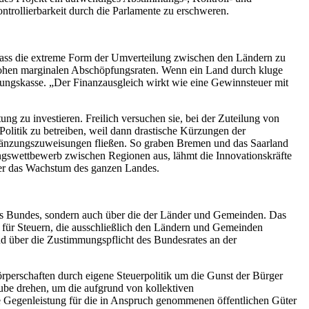
trollierbarkeit durch die Parlamente zu erschweren.
, dass die extreme Form der Umverteilung zwischen den Ländern zu
hohen marginalen Abschöpfungsraten. Wenn ein Land durch kluge
eilungskasse. „Der Finanzausgleich wirkt wie eine Gewinnsteuer mit
ng zu investieren. Freilich versuchen sie, bei der Zuteilung von
Politik zu betreiben, weil dann drastische Kürzungen der
rgänzungszuweisungen fließen. So graben Bremen und das Saarland
ungswettbewerb zwischen Regionen aus, lähmt die Innovationskräfte
 er das Wachstum des ganzen Landes.
des Bundes, sondern auch über die der Länder und Gemeinden. Das
h für Steuern, die ausschließlich den Ländern und Gemeinden
d über die Zustimmungspflicht des Bundesrates an der
örperschaften durch eigene Steuerpolitik um die Gunst der Bürger
aube drehen, um die aufgrund von kollektiven
e Gegenleistung für die in Anspruch genommenen öffentlichen Güter