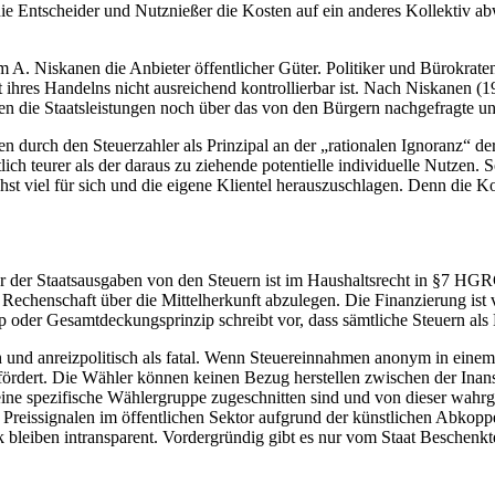
die Entscheider und Nutznießer die Kosten auf ein anderes Kollektiv a
A. Niskanen die Anbieter öffentlicher Güter. Politiker und Bürokraten 
eit ihres Handelns nicht ausreichend kontrollierbar ist. Nach Niskanen 
iten die Staatsleistungen noch über das von den Bürgern nachgefragte u
 durch den Steuerzahler als Prinzipal an der „rationalen Ignoranz“ der
h teurer als der daraus zu ziehende potentielle individuelle Nutzen. S
 viel für sich und die eigene Klientel herauszuschlagen. Denn die Kos
 der Staatsausgaben von den Steuern ist im Haushaltsrecht in §7 HG
echenschaft über die Mittelherkunft abzulegen. Die Finanzierung ist
zip oder Gesamtdeckungsprinzip schreibt vor, dass sämtliche Steuern a
sch und anreizpolitisch als fatal. Wenn Steuereinnahmen anonym in eine
ördert. Die Wähler können keinen Bezug herstellen zwischen der Inansp
ine spezifische Wählergruppe zugeschnitten sind und von dieser wahrg
Preissignalen im öffentlichen Sektor aufgrund der künstlichen Abkoppe
 bleiben intransparent. Vordergründig gibt es nur vom Staat Beschenkt