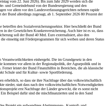
eistag vom 22. Juni 2026). Bis zum Jahr 2029 werden sich die
tädte- und Gemeindebund von der Bundesregierung und den
gen vor allem vor den Landesverfassungsgerichten nehmen rapide
 der Bund allerdings zugesagt, ab 1. September 2026 80 Prozent der
e betreffen den Sozialversicherungssektor. Hier beschließt der Bund
 in der Gesetzlichen Krankenversicherung. Auch hier ist es so, dass
herung soll der Bund 40 Mrd. Euro externalisiert, also den
 die einseitig mit Förderprogrammen für sich werben und deren Status
 Verantwortlichkeiten einhergeht. Die im Grundgesetz in den
e kommen vor allem in der Regionalpolitik, der Agrarpolitik und in
ner leistet der Bund Finanzhilfen in Bereichen, die als klassische
akt Schule und für Kultur- sowie Sportförderung.
n erheblich, so dass sie ihre Nachfrage über das volkswirtschaftlich
kte nieder, statt dass nach den volkswirtschaftlichen Notwendigkeiten
onsprojekt erst Nachfrage der Länder geweckt, die es sonst nicht
Ein Beispiel dafür sind die mischfinanzierten und in den Sand
 jedes Projekt ein aufwendiges Abstimmungs-, Kontroll- und