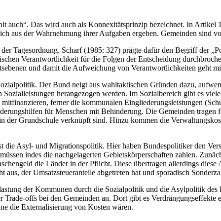
ahlt auch“. Das wird auch als Konnexitätsprinzip bezeichnet. In Artikel
 sich aus der Wahrnehmung ihrer Aufgaben ergeben. Gemeinden sind v
 an der Tagesordnung. Scharf (1985: 327) prägte dafür den Begriff der „
tischen Verantwortlichkeit für die Folgen der Entscheidung durchbroc
sebenen und damit die Aufweichung von Verantwortlichkeiten geht mit 
 Sozialpolitik. Der Bund neigt aus wahltaktischen Gründen dazu, aufwe
Sozialleistungen herangezogen werden. Im Sozialbereich gibt es viel
tfinanzieren, ferner die kommunalen Eingliederungsleistungen (Schu
iederungshilfen für Menschen mit Behinderung. Die Gemeinden tragen 
in der Grundschule verknüpft sind. Hinzu kommen die Verwaltungskost
ist die Asyl- und Migrationspolitik. Hier haben Bundespolitiker den
 müssen indes die nachgelagerten Gebietskörperschaften zahlen. Zunäc
aschengeld die Länder in der Pflicht. Diese übertragen allerdings die
 aus, der Umsatzsteueranteile abgetreten hat und sporadisch Sonderzah
astung der Kommunen durch die Sozialpolitik und die Asylpolitik des 
Trade-offs bei den Gemeinden an. Dort gibt es Verdrängungseffekte et
hne die Externalisierung von Kosten wären.