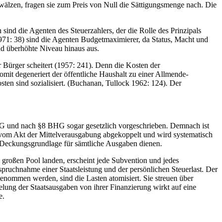
bwälzen, fragen sie zum Preis von Null die Sättigungsmenge nach. Die
sind die Agenten des Steuerzahlers, der die Rolle des Prinzipals
(1971: 38) sind die Agenten Budgetmaximierer, da Status, Macht und
nd überhöhte Niveau hinaus aus.
 Bürger scheitert (1957: 241). Denn die Kosten der
omit degeneriert der öffentliche Haushalt zu einer Allmende-
ten sind sozialisiert. (Buchanan, Tullock 1962: 124). Der
RG und nach §8 BHG sogar gesetzlich vorgeschrieben. Demnach ist
 vom Akt der Mittelverausgabung abgekoppelt und wird systematisch
ls Deckungsgrundlage für sämtliche Ausgaben dienen.
m großen Pool landen, erscheint jede Subvention und jedes
ruchnahme einer Staatsleistung und der persönlichen Steuerlast. Der
enommen werden, sind die Lasten atomisiert. Sie streuen über
lung der Staatsausgaben von ihrer Finanzierung wirkt auf eine
e.