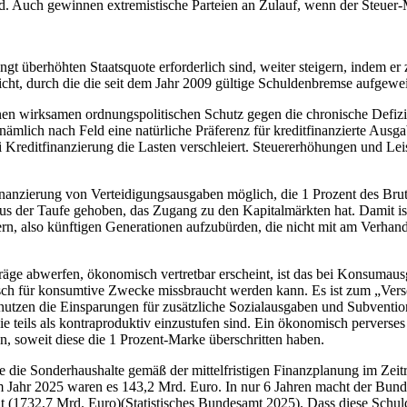
d. Auch gewinnen extremistische Parteien an Zulauf, wenn der Steuer
gt überhöhten Staatsquote erforderlich sind, weiter steigern, indem er
t, durch die die seit dem Jahr 2009 gültige Schuldenbremse aufgewe
inen wirksamen ordnungspolitischen Schutz gegen die chronische Defizit
ämlich nach Feld eine natürliche Präferenz für kreditfinanzierte Aus
Kreditfinanzierung die Lasten verschleiert. Steuererhöhungen und Leis
nzierung von Verteidigungsausgaben möglich, die 1 Prozent des Brutto
s der Taufe gehoben, das Zugang zu den Kapitalmärkten hat. Damit ist
ern, also künftigen Generationen aufzubürden, die nicht mit am Verhandl
träge abwerfen, ökonomisch vertretbar erscheint, ist das bei Konsumau
tisch für konsumtive Zwecke missbraucht werden kann. Es ist zum „Vers
tzen die Einsparungen für zusätzliche Sozialausgaben und Subventione
e teils als kontraproduktiv einzustufen sind. Ein ökonomisch perverse
n, soweit diese die 1 Prozent-Marke überschritten haben.
die Sonderhaushalte gemäß der mittelfristigen Finanzplanung im Zei
ahr 2025 waren es 143,2 Mrd. Euro. In nur 6 Jahren macht der Bund al
(1732,7 Mrd. Euro)(Statistisches Bundesamt 2025). Dass diese Schulde