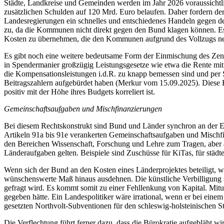
Städte, Landkreise und Gemeinden werden im Jahr 2026 voraussichtli
zusätzlichen Schulden auf 120 Mrd. Euro belaufen. Daher fordern d
Landesregierungen ein schnelles und entschiedenes Handeln gegen 
zu, da die Kommunen nicht direkt gegen den Bund klagen können. Es 
Kosten zu übernehmen, die den Kommunen aufgrund des Vollzugs neu
Es gibt noch eine weitere bedeutsame Form der Einmischung des Zentr
in Spendermanier großzügig Leistungsgesetze wie etwa die Rente mit 
die Kompensationsleistungen i.d.R. zu knapp bemessen sind und per S
Beitragszahlern aufgebürdet haben (Merkur vom 15.09.2025). Diese Ei
positiv mit der Höhe ihres Budgets korreliert ist.
Gemeinschaftsaufgaben und Mischfinanzierungen
Bei diesem Rechtskonstrukt sind Bund und Länder synchron an der En
Artikeln 91a bis 91e verankerten Gemeinschaftsaufgaben und Mischfin
den Bereichen Wissenschaft, Forschung und Lehre zum Tragen, aber a
Länderaufgaben gelten. Beispiele sind Zuschüsse für KiTas, für städt
Wenn sich der Bund an den Kosten eines Länderprojektes beteiligt, wir
wünschenswerte Maß hinaus ausdehnen. Die künstliche Verbilligung sch
gefragt wird. Es kommt somit zu einer Fehllenkung von Kapital. Mitu
gegeben hätte. Ein Landespolitiker wäre irrational, wenn er bei ein
gesetzten Northvolt-Subventionen für den schleswig-holsteinischen S
Die Verflechtung führt ferner dazu, dass die Bürokratie aufgebläht wi