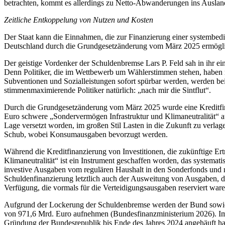
betrachten, kommt es allerdings zu Netto-Abwanderungen ins Auslan
Zeitliche Entkoppelung von Nutzen und Kosten
Der Staat kann die Einnahmen, die zur Finanzierung einer systembedin
Deutschland durch die Grundgesetzänderung vom März 2025 ermöglich
Der geistige Vordenker der Schuldenbremse Lars P. Feld sah in ihr e
Denn Politiker, die im Wettbewerb um Wählerstimmen stehen, haben n
Subventionen und Sozialleistungen sofort spürbar werden, werden bei 
stimmenmaximierende Politiker natürlich: „nach mir die Sintflut“.
Durch die Grundgesetzänderung vom März 2025 wurde eine Kreditfina
Euro schwere „Sondervermögen Infrastruktur und Klimaneutralität“ au
Lage versetzt worden, im großen Stil Lasten in die Zukunft zu verlag
Schub, wobei Konsumausgaben bevorzugt werden.
Während die Kreditfinanzierung von Investitionen, die zukünftige Er
Klimaneutralität“ ist ein Instrument geschaffen worden, das systema
investive Ausgaben vom regulären Haushalt in den Sonderfonds und nu
Schuldenfinanzierung letztlich auch der Ausweitung von Ausgaben, di
Verfügung, die vormals für die Verteidigungsausgaben reserviert ware
Aufgrund der Lockerung der Schuldenbremse werden der Bund sowie 
von 971,6 Mrd. Euro aufnehmen (Bundesfinanzministerium 2026). Im J
Gründung der Bundesrepublik bis Ende des Jahres 2024 angehäuft hat 