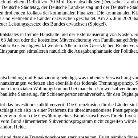
ch mit einem Defizit von 30 Mrd. Euro abschließen (Deutscher Landkr
er Deutsche Städtetag, der Deutsche Landkreistag und der Deutsche S
den drohenden Kollaps der kommunalen Finanzen. Die kommunalen Kla
sind vielmehr die Länder dazwischen geschaltet. Am 25. Juni 2026 hat
er Leistungsgesetze des Bundes erwachsen (Spiegel).
alstaates in fremde Haushalte und der Externalisierung von Kosten. Si
63 Jahren oder die kostenlose Mitversicherung von Familienangehörigen
aldo Kosten abgewälzt werden. Allein in der Gesetzlichen Rentenversic
nsparungen stimulieren natürlich die Ausgabenphantasie der Politiker,
tscheidung und Finanzierung beteiligt, was mit einer Verwischung von
anzierungen verletzen also ebenfalls das föderale Trennungsprinzip. Si
uch im sozialen Wohnungsbau und bei manchen Umweltsubventionen. Fer
ebauliche Sanierung, für Schienenpersonennahverkehr, für den Digitalp
d das Investitionskalkül verzerrt. Die Grenzkosten für die Länder sinke
lägt sich also in einer Präferenz für überdimensionierte Prestigeproje
nter wird durch die Gewährung eines Bundeszuschusses für ein Investiti
em vom Bund alimentierten Subventionsprogramm nicht zugreifen würde. 
tandort Heide.
rd und dass die Transaktionskosten stark ansteigen. Es ist nämlich für