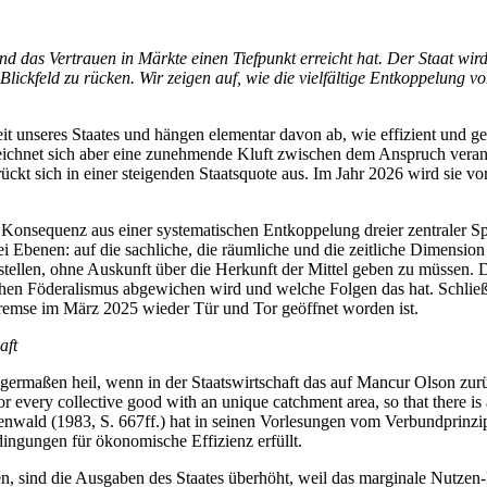
nd das Vertrauen in Märkte einen Tiefpunkt erreicht hat. Der Staat wird
s Blickfeld zu rücken. Wir zeigen auf, wie die vielfältige Entkoppelu
eit unseres Staates und hängen elementar davon ab, wie effizient und g
eichnet sich aber eine zunehmende Kluft zwischen dem Anspruch verant
rückt sich in einer steigenden Staatsquote aus. Im Jahr 2026 wird sie 
he Konsequenz aus einer systematischen Entkoppelung dreier zentraler
i Ebenen: auf die sachliche, die räumliche und die zeitliche Dimensio
zu stellen, ohne Auskunft über die Herkunft der Mittel geben zu müsse
chen Föderalismus abgewichen wird und welche Folgen das hat. Schließ
remse im März 2025 wieder Tür und Tor geöffnet worden ist.
aft
inigermaßen heil, wenn in der Staatswirtschaft das auf Mancur Olson z
or every collective good with an unique catchment area, so that there i
tenwald (1983, S. 667ff.) hat in seinen Vorlesungen vom Verbundprinz
ingungen für ökonomische Effizienz erfüllt.
en, sind die Ausgaben des Staates überhöht, weil das marginale Nutzen-