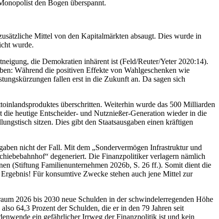
-Monopolist den Bogen überspannt.
 zusätzliche Mittel von den Kapitalmärkten absaugt. Dies wurde in
icht wurde.
neigung, die Demokratien inhärent ist (Feld/Reuter/Yeter 2020:14).
gaben: Während die positiven Effekte von Wahlgeschenken wie
tungskürzungen fallen erst in die Zukunft an. Da sagen sich
inlandsproduktes überschritten. Weiterhin wurde das 500 Milliarden
 die heutige Entscheider- und Nutznießer-Generation wieder in die
ungstisch sitzen. Dies gibt den Staatsausgaben einen kräftigen
sgaben nicht der Fall. Mit dem „Sondervermögen Infrastruktur und
chiebebahnhof“ degeneriert. Die Finanzpolitiker verlagern nämlich
n (Stiftung Familienunternehmen 2026b, S. 26 ff.). Somit dient die
s Ergebnis! Für konsumtive Zwecke stehen auch jene Mittel zur
traum 2026 bis 2030 neue Schulden in der schwindelerregenden Höhe
so 64,3 Prozent der Schulden, die er in den 79 Jahren seit
nwende ein gefährlicher Irrweg der Finanzpolitik ist und kein