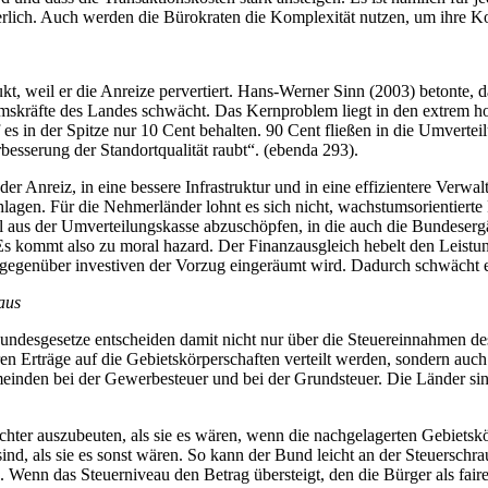
ich. Auch werden die Bürokraten die Komplexität nutzen, um ihre Kon
kt, weil er die Anreize pervertiert. Hans-Werner Sinn (2003) betonte
mskräfte des Landes schwächt. Das Kernproblem liegt in den extrem 
rf es in der Spitze nur 10 Cent behalten. 90 Cent fließen in die Umvert
esserung der Standortqualität raubt“. (ebenda 293).
Anreiz, in eine bessere Infrastruktur und in eine effizientere Verwaltu
lagen. Für die Nehmerländer lohnt es sich nicht, wachstumsorientierte 
el aus der Umverteilungskasse abzuschöpfen, in die auch die Bundese
 Es kommt also zu moral hazard. Der Finanzausgleich hebelt den Leist
n gegenüber investiven der Vorzug eingeräumt wird. Dadurch schwächt
aus
Bundesgesetze entscheiden damit nicht nur über die Steuereinnahmen 
ren Erträge auf die Gebietskörperschaften verteilt werden, sondern auc
inden bei der Gewerbesteuer und bei der Grundsteuer. Die Länder sin
chter auszubeuten, als sie es wären, wenn die nachgelagerten Gebietsk
nd, als sie es sonst wären. So kann der Bund leicht an der Steuerschr
Wenn das Steuerniveau den Betrag übersteigt, den die Bürger als fair