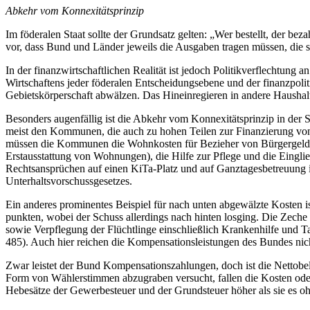
Abkehr vom Konnexitätsprinzip
Im föderalen Staat sollte der Grundsatz gelten: „Wer bestellt, der bez
vor, dass Bund und Länder jeweils die Ausgaben tragen müssen, die
In der finanzwirtschaftlichen Realität ist jedoch Politikverflechtung
Wirtschaftens jeder föderalen Entscheidungsebene und der finanzpoli
Gebietskörperschaft abwälzen. Das Hineinregieren in andere Haushalt
Besonders augenfällig ist die Abkehr vom Konnexitätsprinzip in der
meist den Kommunen, die auch zu hohen Teilen zur Finanzierung von 
müssen die Kommunen die Wohnkosten für Bezieher von Bürgergeld mi
Erstausstattung von Wohnungen), die Hilfe zur Pflege und die Eingl
Rechtsansprüchen auf einen KiTa-Platz und auf Ganztagesbetreuung 
Unterhaltsvorschussgesetzes.
Ein anderes prominentes Beispiel für nach unten abgewälzte Kosten 
punkten, wobei der Schuss allerdings nach hinten losging. Die Zeche
sowie Verpflegung der Flüchtlinge einschließlich Krankenhilfe und T
485). Auch hier reichen die Kompensationsleistungen des Bundes nicht
Zwar leistet der Bund Kompensationszahlungen, doch ist die Nettobel
Form von Wählerstimmen abzugraben versucht, fallen die Kosten oder 
Hebesätze der Gewerbesteuer und der Grundsteuer höher als sie es o