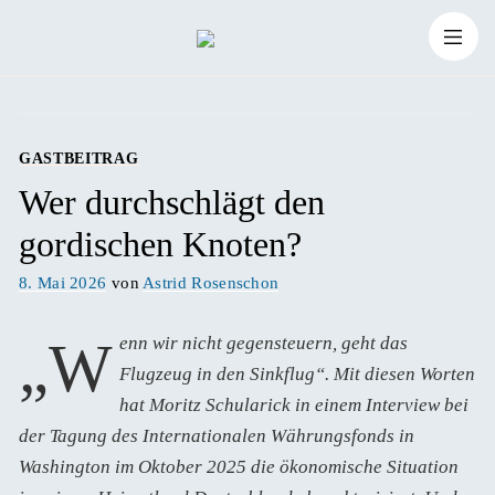
Zum
Suchen
Inhalt
Suchen
nach:
springen
GASTBEITRAG
Wer durchschlägt den
gordischen Knoten?
Veröffentlicht
8. Mai 2026
von
Astrid Rosenschon
am
„Wenn wir nicht gegensteuern, geht das
Flugzeug in den Sinkflug“. Mit diesen Worten
hat Moritz Schularick in einem Interview bei
der Tagung des Internationalen Währungsfonds in
Washington im Oktober 2025 die ökonomische Situation