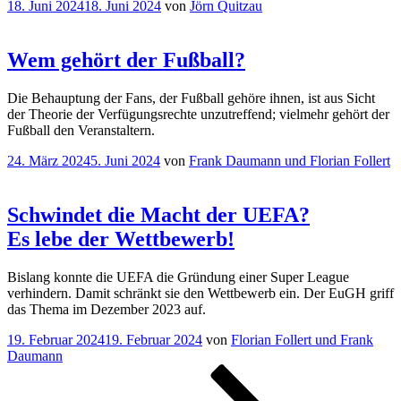
Veröffentlicht
18. Juni 2024
18. Juni 2024
von
Jörn Quitzau
am
Wem gehört der Fußball?
Die Behauptung der Fans, der Fußball gehöre ihnen, ist aus Sicht
der Theorie der Verfügungsrechte unzutreffend; vielmehr gehört der
Fußball den Veranstaltern.
Veröffentlicht
24. März 2024
5. Juni 2024
von
Frank Daumann und Florian Follert
am
Schwindet die Macht der UEFA?
Es lebe der Wettbewerb!
Bislang konnte die UEFA die Gründung einer Super League
verhindern. Damit schränkt sie den Wettbewerb ein. Der EuGH griff
das Thema im Dezember 2023 auf.
Veröffentlicht
19. Februar 2024
19. Februar 2024
von
Florian Follert und Frank
am
Daumann
Seitennummerierung
Seite
Seite
Seite
Nächste
Seite
der