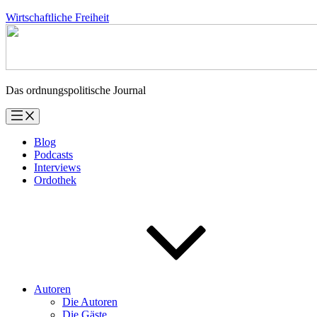
Zum
Wirtschaftliche Freiheit
Inhalt
springen
Das ordnungspolitische Journal
Blog
Podcasts
Interviews
Ordothek
Autoren
Die Autoren
Die Gäste