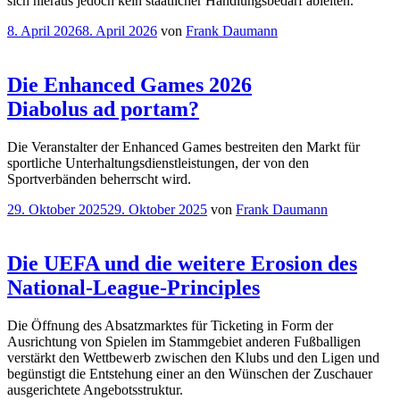
sich hieraus jedoch kein staatlicher Handlungsbedarf ableiten.
Veröffentlicht
8. April 2026
8. April 2026
von
Frank Daumann
am
Die Enhanced Games 2026
Diabolus ad portam?
Die Veranstalter der Enhanced Games bestreiten den Markt für
sportliche Unterhaltungsdienstleistungen, der von den
Sportverbänden beherrscht wird.
Veröffentlicht
29. Oktober 2025
29. Oktober 2025
von
Frank Daumann
am
Die UEFA und die weitere Erosion des
National-League-Principles
Die Öffnung des Absatzmarktes für Ticketing in Form der
Ausrichtung von Spielen im Stammgebiet anderen Fußballigen
verstärkt den Wettbewerb zwischen den Klubs und den Ligen und
begünstigt die Entstehung einer an den Wünschen der Zuschauer
ausgerichtete Angebotsstruktur.