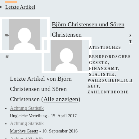
Letzte Artikel
Björn Christensen und Sören
Christensen
KAT
S
T
ATISTISCHES
SCHLAGWÖRTER
BENDFORDSCHES
GESETZ
,
FINANZAMT
,
STATISTIK
,
Letzte Artikel von Björn
WAHRSCHEINLICH
KEIT
,
Christensen und Sören
ZAHLENTHEORIE
Christensen
(
Alle anzeigen
)
Achtung Statistik
Ungleiche Verteilung
- 15. April 2017
Achtung Statistik
Murphys Gesetz
- 10. September 2016
Achtung Statistik