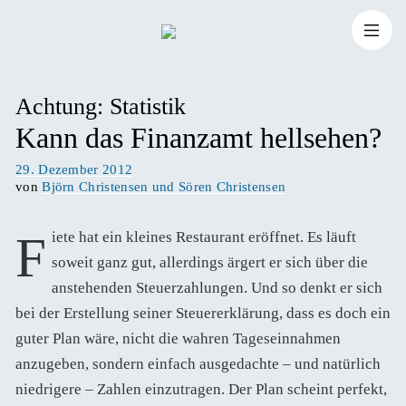
Zum
Suchen
Inhalt
Suchen
nach:
Achtung: Statistik
springen
Kann das Finanzamt hellsehen?
Veröffentlicht
29. Dezember 2012
am
von
Björn Christensen und Sören Christensen
Fiete hat ein kleines Restaurant eröffnet. Es läuft
soweit ganz gut, allerdings ärgert er sich über die
anstehenden Steuerzahlungen. Und so denkt er sich
bei der Erstellung seiner Steuererklärung, dass es doch ein
guter Plan wäre, nicht die wahren Tageseinnahmen
anzugeben, sondern einfach ausgedachte – und natürlich
niedrigere – Zahlen einzutragen. Der Plan scheint perfekt,