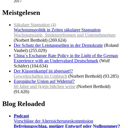
2017
Meistgelesen
Säkulare Stagnation (4)
Wachstumspolitik in Zeiten säkularer Stagnation
Wachstumsziele, Strukturreformen und Unternehmertum
(Norbert Berthold)
(269.624)
Der Schutz der Leistungseliten in der Demokratie
(Roland
Vaubel)
(255.029)
China`s Exchange Rate Policy in the Light of the German
Experience with an Undervalued Deutschmark
(Wolf
Schäfer)
(104.634)
Der Klassenkampf ist abgesagt!?
Gewerkschaften im Umbruch
(Norbert Berthold)
(93.285)
Europäische Union auf Widerruf?
60 Jahre und (k)ein bißchen weise
(Norbert Berthold)
(91.626)
Blog Reloaded
Podcast
Vorschläge der Alterssicherungskommission
Befreiungsschlag, mutiger Entwurf oder Nullnummer?