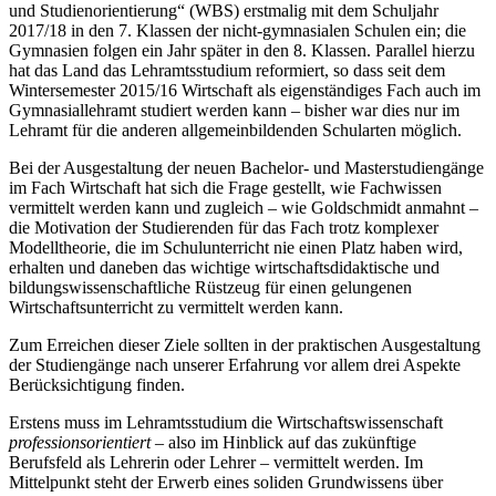
und Studienorientierung“ (WBS) erstmalig mit dem Schuljahr
2017/18 in den 7. Klassen der nicht-gymnasialen Schulen ein; die
Gymnasien folgen ein Jahr später in den 8. Klassen. Parallel hierzu
hat das Land das Lehramtsstudium reformiert, so dass seit dem
Wintersemester 2015/16 Wirtschaft als eigenständiges Fach auch im
Gymnasiallehramt studiert werden kann – bisher war dies nur im
Lehramt für die anderen allgemeinbildenden Schularten möglich.
Bei der Ausgestaltung der neuen Bachelor- und Masterstudiengänge
im Fach Wirtschaft hat sich die Frage gestellt, wie Fachwissen
vermittelt werden kann und zugleich – wie Goldschmidt anmahnt –
die Motivation der Studierenden für das Fach trotz komplexer
Modelltheorie, die im Schulunterricht nie einen Platz haben wird,
erhalten und daneben das wichtige wirtschaftsdidaktische und
bildungswissenschaftliche Rüstzeug für einen gelungenen
Wirtschaftsunterricht zu vermittelt werden kann.
Zum Erreichen dieser Ziele sollten in der praktischen Ausgestaltung
der Studiengänge nach unserer Erfahrung vor allem drei Aspekte
Berücksichtigung finden.
Erstens muss im Lehramtsstudium die Wirtschaftswissenschaft
professionsorientiert
– also im Hinblick auf das zukünftige
Berufsfeld als Lehrerin oder Lehrer – vermittelt werden. Im
Mittelpunkt steht der Erwerb eines soliden Grundwissens über