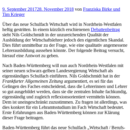
Veröffentlicht
9. September 2017
28. November 2018
von
Franziska Birke und
am
Tim Krieger
Über das neue Schulfach Wirtschaft wird in Nordrhein-Westfalen
heftig gestritten. In einem kürzlich erschienenen
Debattenbeitrag
sieht Nils Goldschmidt in der unzureichenden Qualität der
Ausbildung der Wirtschaftslehrer jedoch den eigentlichen Skandal.
Dies führt unmittelbar zu der Frage, wie eine qualitativ angemessene
Lehrerausbildung aussehen könnte. Der folgende Beitrag versucht,
hierauf eine Antwort zu geben.
Nach Baden-Württemberg will nun auch Nordrhein-Westfalen mit
seiner neuen schwarz-gelben Landesregierung Wirtschaft als
eigenständiges Schulfach einführen. Nils Goldschmidt hat in der
Frankfurter Allgemeinen
Zeitung
argumentiert, es sei für das
Gelingen des Faches entscheidend, dass die Lehrerinnen und Lehrer
so gut ausgebildet werden, dass sie die zentralen Inhalte fachkundig,
eigenständig und zugleich reflexionsorientiert vermitteln können.
Dem ist uneingeschränkt zuzustimmen. Zu fragen ist allerdings, was
dies konkret für ein Lehramtsstudium im Fach Wirtschaft bedeutet.
Erste Erfahrungen aus Baden-Württemberg können zur Klärung
dieser Frage beitragen.
Baden-Württemberg führt das neue Schulfach „Wirtschaft / Berufs-