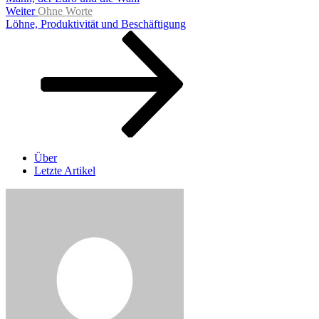
Nächster
Weiter
Ohne Worte
Beitrag
Löhne, Produktivität und Beschäftigung
Über
Letzte Artikel