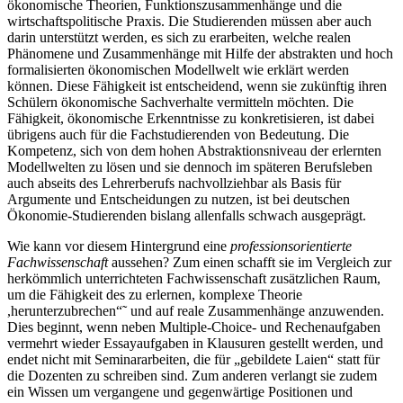
ökonomische Theorien, Funktionszusammenhänge und die
wirtschaftspolitische Praxis. Die Studierenden müssen aber auch
darin unterstützt werden, es sich zu erarbeiten, welche realen
Phänomene und Zusammenhänge mit Hilfe der abstrakten und hoch
formalisierten ökonomischen Modellwelt wie erklärt werden
können. Diese Fähigkeit ist entscheidend, wenn sie zukünftig ihren
Schülern ökonomische Sachverhalte vermitteln möchten. Die
Fähigkeit, ökonomische Erkenntnisse zu konkretisieren, ist dabei
übrigens auch für die Fachstudierenden von Bedeutung. Die
Kompetenz, sich von dem hohen Abstraktionsniveau der erlernten
Modellwelten zu lösen und sie dennoch im späteren Berufsleben
auch abseits des Lehrerberufs nachvollziehbar als Basis für
Argumente und Entscheidungen zu nutzen, ist bei deutschen
Ökonomie-Studierenden bislang allenfalls schwach ausgeprägt.
Wie kann vor diesem Hintergrund eine
professionsorientierte
Fachwissenschaft
aussehen? Zum einen schafft sie im Vergleich zur
herkömmlich unterrichteten Fachwissenschaft zusätzlichen Raum,
um die Fähigkeit des zu erlernen, komplexe Theorie
,herunterzubrechen“˜ und auf reale Zusammenhänge anzuwenden.
Dies beginnt, wenn neben Multiple-Choice- und Rechenaufgaben
vermehrt wieder Essayaufgaben in Klausuren gestellt werden, und
endet nicht mit Seminararbeiten, die für „gebildete Laien“ statt für
die Dozenten zu schreiben sind. Zum anderen verlangt sie zudem
ein Wissen um vergangene und gegenwärtige Positionen und