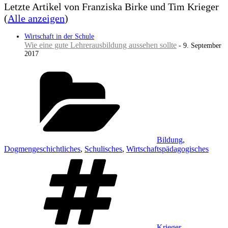
Letzte Artikel von Franziska Birke und Tim Krieger
(
Alle anzeigen
)
Wirtschaft in der Schule
Wie eine gute Lehrerausbildung aussehen sollte
- 9. September
2017
Kategorien
Bildung
,
Dogmengeschichtliches
,
Schulisches
,
Wirtschaftspädagogisches
Schlagwörter
Krieger
,