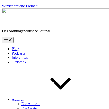
Zum
Wirtschaftliche Freiheit
Inhalt
springen
Das ordnungspolitische Journal
Blog
Podcasts
Interviews
Ordothek
Autoren
Die Autoren
Die Gäste