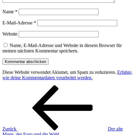
Name
*
E-Mail-Adresse
*
Website
Name, E-Mail-Adresse und Website in diesem Browser für
meinen nächsten Kommentar speichern.
Diese Website verwendet Akismet, um Spam zu reduzieren.
Erfahre,
wie deine Kommentardaten verarbeitet werden.
Beitragsnavigation
Vorheriger
Beitrag
Zurück
Der alte
Mann, der Euro und die Wahl