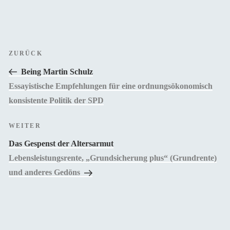
Beitragsnavigation
Vorheriger
ZURÜCK
Beitrag
Being Martin Schulz
Essayistische Empfehlungen für eine ordnungsökonomisch
konsistente Politik der SPD
Nächster
WEITER
Beitrag
Das Gespenst der Altersarmut
Lebensleistungsrente, „Grundsicherung plus“ (Grundrente)
und anderes Gedöns