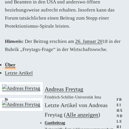
und Beamten in den USA und anderswo öffnen
beziehungsweise aufrecht erhalten. Insofern kann das
Forum tatsächlichen einen Beitrag zum Stopp einer
Protektionismus-Spirale leisten.
Hinweis:
Der Beitrag erschien am
26. Januar 20
18 in der
Rubrik „Freytags-Frage“ in der Wirtschaftswoche.
Über
Letzte Artikel
Andreas Freytag
Friedrich-Schiller-Universität Jena
KATE
FR
Letzte Artikel von Andreas
EI
HÄ
Freytag
(
Alle anzeigen
)
ND
LE
Gastbeitrag
RI