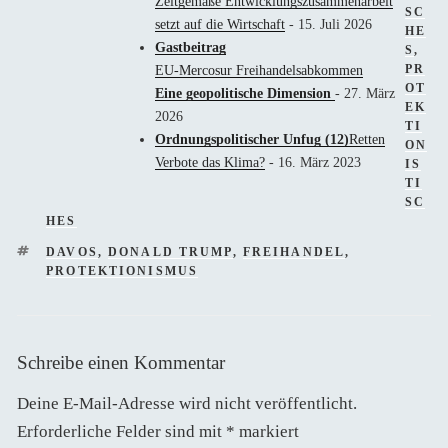
Zeitgemäße Entwicklungszusammenarbeit
SC
setzt auf die Wirtschaft
- 15. Juli 2026
HE
Gastbeitrag
S
,
PR
EU-Mercosur Freihandelsabkommen
OT
Eine geopolitische Dimension
- 27. März
EK
2026
TI
Ordnungspolitischer Unfug (12)
Retten
ON
Verbote das Klima?
- 16. März 2023
IS
TI
SC
HES
SCHLAGWÖRTER
DAVOS
,
DONALD TRUMP
,
FREIHANDEL
,
PROTEKTIONISMUS
Schreibe einen Kommentar
Deine E-Mail-Adresse wird nicht veröffentlicht.
Erforderliche Felder sind mit
*
markiert