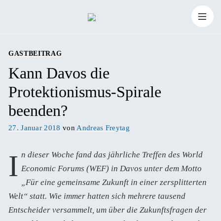
Zum
Suchen
Inhalt
Suchen
nach:
GASTBEITRAG
springen
Kann Davos die
Protektionismus-Spirale
beenden?
Veröffentlicht
27. Januar 2018
von
Andreas Freytag
am
In dieser Woche fand das jährliche Treffen des World
Economic Forums (WEF) in Davos unter dem Motto
„Für eine gemeinsame Zukunft in einer zersplitterten
Welt“ statt. Wie immer hatten sich mehrere tausend
Entscheider versammelt, um über die Zukunftsfragen der