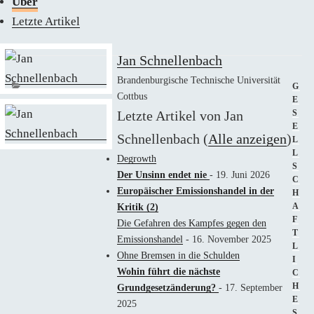
Über
Letzte Artikel
Jan Schnellenbach
Brandenburgische Technische Universität
KAT
G
Cottbus
E
Letzte Artikel von Jan
S
E
Schnellenbach
(
Alle anzeigen
)
L
L
Degrowth
S
Der Unsinn endet nie
- 19. Juni 2026
C
Europäischer Emissionshandel in der
H
A
Kritik (2)
F
Die Gefahren des Kampfes gegen den
T
Emissionshandel
- 16. November 2025
L
Ohne Bremsen in die Schulden
I
Wohin führt die nächste
C
H
Grundgesetzänderung?
- 17. September
E
2025
S