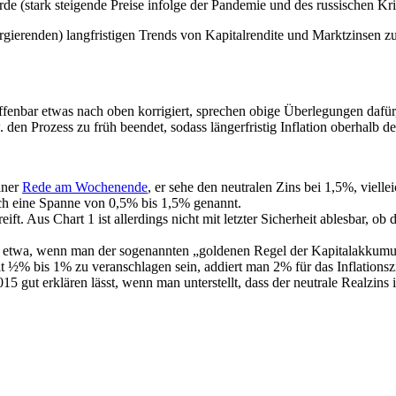
e (stark steigende Preise infolge der Pandemie und des russischen Kri
vergierenden) langfristigen Trends von Kapitalrendite und Marktzinsen z
nbar etwas nach oben korrigiert, sprechen obige Überlegungen dafür, d
 den Prozess zu früh beendet, sodass längerfristig Inflation oberhalb d
iner
Rede am Wochenende
, er sehe den neutralen Zins bei 1,5%, vielle
noch eine Spanne von 0,5% bis 1,5% genannt.
ft. Aus Chart 1 ist allerdings nicht mit letzter Sicherheit ablesbar,
 etwa, wenn man der sogenannten „goldenen Regel der Kapitalakkumulatio
 ½% bis 1% zu veranschlagen sein, addiert man 2% für das Inflationszi
015 gut erklären lässt, wenn man unterstellt, dass der neutrale Realzi