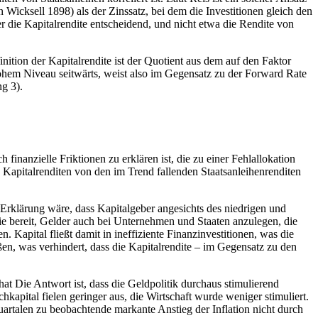
Wicksell 1898) als der Zinssatz, bei dem die Investitionen gleich den
r die Kapitalrendite entscheidend, und nicht etwa die Rendite von
inition der Kapitalrendite ist der Quotient aus dem auf den Faktor
ohem Niveau seitwärts, weist also im Gegensatz zu der Forward Rate
g 3).
finanzielle Friktionen zu erklären ist, die zu einer Fehlallokation
e Kapitalrenditen von den im Trend fallenden Staatsanleihenrenditen
e Erklärung wäre, dass Kapitalgeber angesichts des niedrigen und
ie bereit, Gelder auch bei Unternehmen und Staaten anzulegen, die
n. Kapital fließt damit in ineffiziente Finanzinvestitionen, was die
ießen, was verhindert, dass die Kapitalrendite – im Gegensatz zu den
at Die Antwort ist, dass die Geldpolitik durchaus stimulierend
kapital fielen geringer aus, die Wirtschaft wurde weniger stimuliert.
uartalen zu beobachtende markante Anstieg der Inflation nicht durch