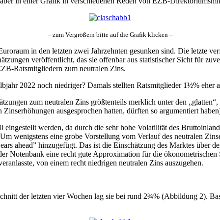
 aber in einer Grafik in verschiedenen Reden von EZB-Direktoriumsmitg
– zum Vergrößern bitte auf die Grafik klicken –
 Euroraum in den letzten zwei Jahrzehnten gesunken sind. Die letzte v
ungen veröffentlicht, das sie offenbar aus statistischer Sicht für zuve
EZB-Ratsmitgliedern zum neutralen Zins.
jahr 2022 noch niedriger? Damals stellten Ratsmitglieder 1½% eher al
ätzungen zum neutralen Zins größtenteils merklich unter den „glatten“
en Zinserhöhungen ausgesprochen hatten, dürften so argumentiert haben
eingestellt werden, da durch die sehr hohe Volatilität des Bruttoinla
. Um wenigstens eine grobe Vorstellung vom Verlauf des neutralen Zins
ars ahead” hinzugefügt. Das ist die Einschätzung des Marktes über den
ht der Notenbank eine recht gute Approximation für die ökonometrischen
veranlasste, von einem recht niedrigen neutralen Zins auszugehen.
 Schnitt der letzten vier Wochen lag sie bei rund 2¾% (Abbildung 2). B