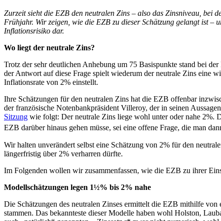
am
Zurzeit sieht die EZB den neutralen Zins – also das Zinsniveau, bei 
Frühjahr. Wir zeigen, wie die EZB zu dieser Schätzung gelangt ist – u
Inflationsrisiko dar.
Wo liegt der neutrale Zins?
Trotz der sehr deutlichen Anhebung um 75 Basispunkte stand bei der
der Antwort auf diese Frage spielt wiederum der neutrale Zins eine wi
Inflationsrate von 2% einstellt.
Ihre Schätzungen für den neutralen Zins hat die EZB offenbar inzwis
der französische Notenbankpräsident Villeroy, der in seinen Aussa
Sitzung
wie folgt: Der neutrale Zins liege wohl unter oder nahe 2%. 
EZB darüber hinaus gehen müsse, sei eine offene Frage, die man dan
Wir halten unverändert selbst eine Schätzung von 2% für den neutralen
längerfristig über 2% verharren dürfte.
Im Folgenden wollen wir zusammenfassen, wie die EZB zu ihrer Einsc
Modellschätzungen legen 1½% bis 2% nahe
Die Schätzungen des neutralen Zinses ermittelt die EZB mithilfe von
stammen. Das bekannteste dieser Modelle haben wohl Holston, Lauba