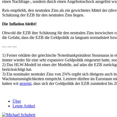
einen Nachfrage-, sondern durch einen Angebotsschock ausgelöst wurd
Reis empfiehlt, den neutralen Zins als ein gewichtetes Mittel der (di
Schätzung der EZB für den neutralen Zins liegen.
Die Inflation bleibt!
Obwohl die EZB ihre Schätzung für den neutralen Zins inzwischen offe
die Gefahr, dass die EZB die Geldpolitik zu langsam normalisiert bzw.
— — —
1) Ferner erklärte der griechische Notenbankpräsident Stournaras in e
immer wieder für eine sehr expansive Geldpolitik eingesetzt hatte, 
2) Das HLW-Modell ist eines der Modelle, auf adas die EZB zurückgrei
berücksichtigt hat.
3) Ein nominaler neutraler Zins von 2¾% ergibt sich übrigens auch in
Wachstumsmöglichkeiten entspricht. Letztere dürften im Euroraum mit
hatten wir
gezeigt
, dass sich der Geldpolitik der EZB zumindest bis 2
Über
Letzte Artikel