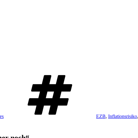
Schlagwörter
es
EZB
,
Inflationsrisiko
mer noch“