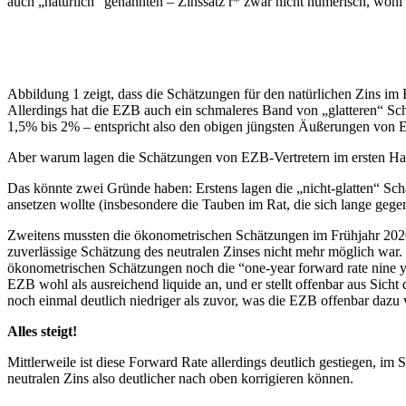
auch „natürlich“ genannten – Zinssatz r* zwar nicht numerisch, wohl
Abbildung 1 zeigt, dass die Schätzungen für den natürlichen Zins im
Allerdings hat die EZB auch ein schmaleres Band von „glatteren“ Schätz
1,5% bis 2% – entspricht also den obigen jüngsten Äußerungen von 
Aber warum lagen die Schätzungen von EZB-Vertretern im ersten Halb
Das könnte zwei Gründe haben: Erstens lagen die „nicht-glatten“ Sch
ansetzen wollte (insbesondere die Tauben im Rat, die sich lange geg
Zweitens mussten die ökonometrischen Schätzungen im Frühjahr 2020 
zuverlässige Schätzung des neutralen Zinses nicht mehr möglich war
ökonometrischen Schätzungen noch die “one-year forward rate nine ye
EZB wohl als ausreichend liquide an, und er stellt offenbar aus Sic
noch einmal deutlich niedriger als zuvor, was die EZB offenbar dazu 
Alles steigt!
Mittlerweile ist diese Forward Rate allerdings deutlich gestiegen, im
neutralen Zins also deutlicher nach oben korrigieren können.