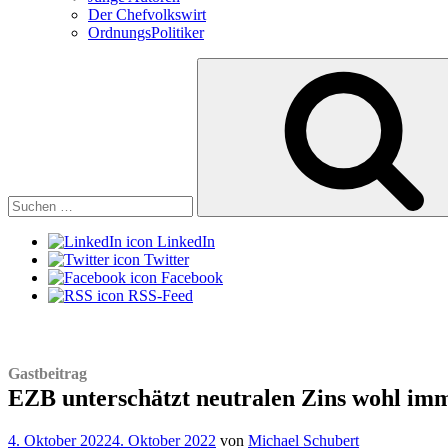
Der Chefvolkswirt
OrdnungsPolitiker
Suchen
nach:
LinkedIn
Twitter
Facebook
RSS-Feed
Gastbeitrag
EZB unterschätzt neutralen Zins wohl im
Veröffentlicht
4. Oktober 2022
4. Oktober 2022
von
Michael Schubert