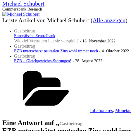
Michael Schubert
Commerzbank Research
Letzte Artikel von Michael Schubert
(
Alle anzeigen
)
Gastbeitrag
Europäische Zentralbank
Wieviel Vertrauen hat sie verspielt?
- 18. November 2022
Gastbeitrag
EZB unterschätzt neutralen Zins wohl immer noch
- 4. Oktober 2022
Gastbeitrag
EZB – Gleichgewichts-Störungen!
- 28. August 2022
Kategorien
Inflationäres
,
Monetär
Eine Antwort auf „
Gastbeitrag
EZB unterschätzt neutralen Zins wohl im