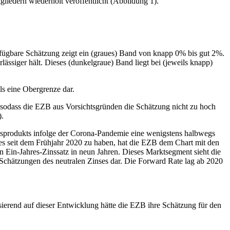
liedern wiederholt veröffentlicht (Abbildung 1).
erfügbare Schätzung zeigt ein (graues) Band von knapp 0% bis gut 2%.
rlässiger hält. Dieses (dunkelgraue) Band liegt bei (jeweils knapp)
s eine Obergrenze dar.
, sodass die EZB aus Vorsichtsgründen die Schätzung nicht zu hoch
).
ndsprodukts infolge der Corona-Pandemie eine wenigstens halbwegs
es seit dem Frühjahr 2020 zu haben, hat die EZB dem Chart mit den
 Ein-Jahres-Zinssatz in neun Jahren. Dieses Marktsegment sieht die
 Schätzungen des neutralen Zinses dar. Die Forward Rate lag ab 2020
asierend auf dieser Entwicklung hätte die EZB ihre Schätzung für den