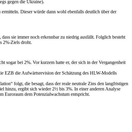
egs gegen die Ukraine).
u ermitteln. Dieser würde dann wohl ebenfalls deutlich über der
ass sie immer noch erkennbar zu niedrig ausfällt. Folglich besteht
es 2%-Ziels droht.
icht sogar bei 2%. Vor kurzem hatte er, der sich in der Vergangenheit
 ob die EZB die Aufwärtsrevision der Schätzung des HLW-Modells
n“ folgt, die besagt, dass der reale neutrale Zins den langfristigen
el hinzu, ergibt sich wieder 2½ bis 3%. In einer anderen Analyse
ns im Euroraum dem Potenzialwachstum entspricht.