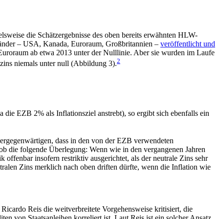
elsweise die Schätzergebnisse des oben bereits erwähnten HLW-
Länder – USA, Kanada, Euroraum, Großbritannien –
veröffentlicht und
 Euroraum ab etwa 2013 unter der Nulllinie. Aber sie wurden im Laufe
2
zins niemals unter null (Abbildung 3).
e EZB 2% als Inflationsziel anstrebt), so ergibt sich ebenfalls ein
 vergegenwärtigen, dass in den von der EZB verwendeten
grob die folgende Überlegung: Wenn wie in den vergangenen Jahren
offenbar insofern restriktiv ausgerichtet, als der neutrale Zins sehr
ralen Zins merklich nach oben driften dürfte, wenn die Inflation wie
cardo Reis die weitverbreitete Vorgehensweise kritisiert, die
 von Staatsanleihen korreliert ist. Laut Reis ist ein solcher Ansatz