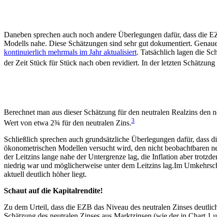
Daneben sprechen auch noch andere Überlegungen dafür, dass die EZB
Modells nahe. Diese Schätzungen sind sehr gut dokumentiert. Genaue
kontinuierlich mehrmals im Jahr aktualisiert
. Tatsächlich lagen die S
der Zeit Stück für Stück nach oben revidiert. In der letzten Schätzun
Berechnet man aus dieser Schätzung für den neutralen Realzins den no
3
Wert von etwa 2¾ für den neutralen Zins.
Schließlich sprechen auch grundsätzliche Überlegungen dafür, dass 
ökonometrischen Modellen versucht wird, den nicht beobachtbaren ne
der Leitzins lange nahe der Untergrenze lag, die Inflation aber trotzde
niedrig war und möglicherweise unter dem Leitzins lag.Im Umkehrschlu
aktuell deutlich höher liegt.
Schaut auf die Kapitalrendite!
Zu dem Urteil, dass die EZB das Niveau des neutralen Zinses deutlic
Schätzung des neutralen Zinses aus Marktzinsen (wie der in Chart 1 un