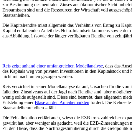
zur Bestimmung des neutralen Zinses aus ökonomischer Sicht unbefried
Ersparnissen sind und die Ressourcen der Wirtschaft voll ausgeschöpf
Staatsanleihen.
Die Kapitalrendite misst allgemein das Verhältnis von Ertrag zu Kapit
Kapital entfallenden Anteil des Netto-Inlandseinkommens sowie dem 
aus Abbildung 1 (sowie der länger verfügbaren Rendite von zehnjähr
Reis zeigt anhand einer umfangreichen Modellanalyse
, dass das Ause
des Kapitals weg von privaten Investitionen in den Kapitalstock und h
nicht mit nach unten gezogen werden.
Reis verzichtet in seiner Modellanalyse darauf, Ursachen für die von 
fallenden Zinsniveaus auf der Jagd nach Rendite sind, aber möglicher
wenig solide aufgestellt sind. Diese sind bestrebt, dass allgemein nied
Entstehung einer
Blase an den Anleihemärkten
fördert. Die Kehrseite 
Staatsanleihenrenditen – fällt.
Die Fehlallokation erklärt auch, wieso die EZB trotz zahlreicher expa
gewirkt hat, aber weniger als gedacht, weil die EZB-Zinssenkungen nic
Zu der These, dass die Nachfragestimulierung durch die Geldpolitik n