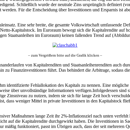
igend. Schließlich wurde der neutrale Zins ursprünglich definiert (von 
t werden. Für die Entscheidung über Investitionen und Ersparnis ist abe
aleinsatz. Eine sehr breite, die gesamte Volkswirtschaft umfassende Def
Netto-Kapitalstock. Im Euroraum bewegt sich die Kapitalrendite auf h
igen Staatsanleihen im Euroraum) keinen fallenden Trend auf (Abbildun
– zum Vergrößern bitte auf die Grafik klicken –
inanderlaufen von Kapitalrenditen und Staatsanleihenrenditen auch durch 
in zu Finanzinvestitionen führt. Das behindert die Arbitrage, sodass di
ihm identifizierte Fehlallokation des Kapitals zu nennen. Eine möglich
weise über unvollständige Informationen verfügen.Infolgedessen sind s
rige Zinsniveau zu nutzen, indem sie sich für lange Zeit hoch verschulde
ist, dass weniger Mittel in private Investitionen in den Kapitalstock fl
nsiver Maßnahmen lange Zeit ihr 2%-Inflationsziel nach unten verfehlt h
ht auf die Kapitalrendite durchgewirkt haben. Die Investitionen in Sach
ur mäßig funktioniert, passt im Übrigen auch, dass der seit mehreren Q