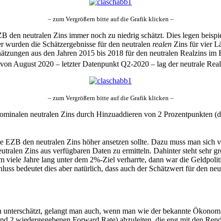
– zum Vergrößern bitte auf die Grafik klicken –
 den neutralen Zins immer noch zu niedrig schätzt. Dies legen beispi
r wurden die Schätzergebnisse für den neutralen
realen
Zins für vier 
chätzungen aus den Jahren 2015 bis 2018 für den neutralen Realzins im
g von August 2020 – letzter Datenpunkt Q2-2020 – lag der neutrale Real
– zum Vergrößern bitte auf die Grafik klicken –
minalen neutralen Zins durch Hinzuaddieren von 2 Prozentpunkten (da di
die EZB den neutralen Zins höher ansetzen sollte. Dazu muss man sich
utralen Zins aus verfügbaren Daten zu ermitteln. Dahinter steht sehr 
m viele Jahre lang unter dem 2%-Ziel verharrte, dann war die Geldpolitik 
ss bedeutet dies aber natürlich, dass auch der Schätzwert für den neut
h unterschätzt, gelangt man auch, wenn man wie der bekannte Ökonom Ri
d 2 wiedergegebenen Forward Rate) abzuleiten, die eng mit den Renditen