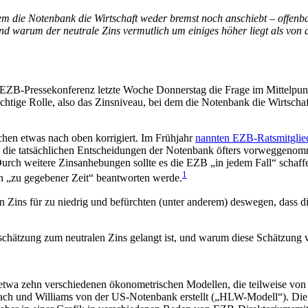
dem die Notenbank die Wirtschaft weder bremst noch anschiebt – offenb
nd warum der neutrale Zins vermutlich um einiges höher liegt als von d
 EZB-Pressekonferenz letzte Woche Donnerstag die Frage im Mittelpunk
chtige Rolle, also das Zinsniveau, bei dem die Notenbank die Wirtschaf
chen etwas nach oben korrigiert. Im Frühjahr
nannten EZB-Ratsmitglie
gen die tatsächlichen Entscheidungen der Notenbank öfters vorweggen
Durch weitere Zinsanhebungen sollte es die EZB „in jedem Fall“ schaffe
1
n „zu gegebener Zeit“ beantworten werde.
 Zins für zu niedrig und befürchten (unter anderem) deswegen, dass die
hätzung zum neutralen Zins gelangt ist, und warum diese Schätzung ve
 etwa zehn verschiedenen ökonometrischen Modellen, die teilweise von d
ch und Williams von der US-Notenbank erstellt („HLW-Modell“). Die 