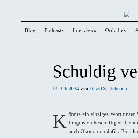
Zum
Inhalt
springen
Blog
Podcasts
Interviews
Ordothek
A
Schuldig ve
Veröffentlicht
13. Juli 2024
von
David Stadelmann
am
Könnte ein einziges Wort unser Verhalten beeinflussen? Diese Frage mag manche
Linguisten beschäftigen. Geht 
auch Ökonomen dafür. Ein aktue