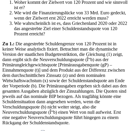
Woher kommt der Zielwert von 120 Prozent und wie sinnvoll
ist er?
Wie wird die Finanzierungslücke von 33 Mrd. Euro gedeckt,
wenn der Zielwert erst 2022 erreicht werden muss?
Wie wahrscheinlich ist es, dass Griechenland 2020 oder 2022
das angestrebte Ziel einer Schuldenstandsquote von 120
Prozent erreicht?
Zu 1.:
Die angestrebte Schuldengrenze von 120 Prozent ist in
keiner Weise analytisch fixiert. Betrachtet man die dynamische
Version der staatlichen Budgetrestriktion, die Gleichung (1) zeigt,
dann ergibt sich die Neuverschuldungsquote (Î“b) aus der
Primärungleichgewichtsquote [Primärausgabenquote (gP) –
Einnahmenquote (t)] und dem Produkt aus der Differenz zwischen
dem durchschnittlichen Zinssatz (z) und dem nominalen
Wirtschaftswachstum (x) sowie der Schuldenstandsquote am Ende
der Vorperiode (b). Die Primärausgaben ergeben sich dabei aus den
gesamten Ausgaben abzüglich der Zinszahlungen. Die Quoten sind
jeweils auf das nominale BIP bezogen. Als tragfähig könnte eine
Schuldensituation dann angesehen werden, wenn die
Verschuldungsquote (b) nicht weiter steigt, also die
Neuverschuldungsquote (Î“b) einen Wert von null aufweist. Erst
eine negative Neuverschuldungsquote führt hingegen zu einem
Rückgang der Schuldenstandsquote.