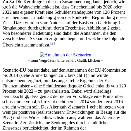
Zu 3.:
Die Kernfrage in diesem Zusammenhang lautet jedoch, wie
groß die Wahrscheinlichkeit ist, dass Griechenland bis 2020 oder
2022 aus eigener Kraft eine Schuldenstandsquote von 120 Prozent
erreichen kann – unabhängig von der konkreten Begründung dieses
Ziels. Dazu wurden vom Autor – auf der Basis von Gleichung 1 –
Simulationen durchgeführt, deren Ergebnisse Abbildung 2 zeigt.
Von besonderer Bedeutung sind dabei die Annahmen, die den
verschiedenen Szenarien zugrunde liegen und welche die folgende
[3]
Übersicht zusammenfasst.
– zum Vergrößern bitte auf die Grafik klicken –
Szenario-EU basiert dabei auf den Annahmen der EU-Kommission
bis 2014 (siehe Anmerkungen zu Übersicht 1) und wurde
entsprechend ergänzt, um das angestrebte Ergebnis der EU-
Finanzminister – eine Schuldenstandsquote Griechenlands von 120
Prozent bis 2022 – zu gewährleisten. Dabei wird allerdings
berücksichtigt, dass gemäß der neuen Vorschläge eine Primärüber-
schussquote von 4,5 Prozent nicht bereits 2014 sondern erst 2016
erreicht werden soll. Das Alternativ-Szenario 1 geht hingegen von
weniger positiven (realistischeren) Entwicklungen in Bezug auf die
PUQ und das Wirtschaftswachstum aus, während das Alternativ-
Szenario 2 zusätzlich eine Senkung des durchschnittlichen
Zinssatzes berücksichtigt, der im Rahmen der