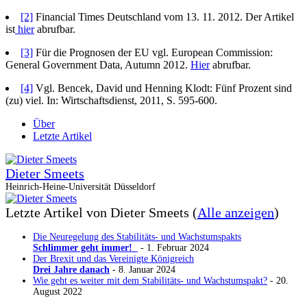
[2]
Financial Times Deutschland vom 13. 11. 2012. Der Artikel
ist
hier
abrufbar.
[3]
Für die Prognosen der EU vgl. European Commission:
General Government Data, Autumn 2012.
Hier
abrufbar.
[4]
Vgl. Bencek, David und Henning Klodt: Fünf Prozent sind
(zu) viel. In: Wirtschaftsdienst, 2011, S. 595-600.
Über
Letzte Artikel
Dieter Smeets
Heinrich-Heine-Universität Düsseldorf
Letzte Artikel von Dieter Smeets
(
Alle anzeigen
)
Die Neuregelung des Stabilitäts- und Wachstumspakts
Schlimmer geht immer!
- 1. Februar 2024
Der Brexit und das Vereinigte Königreich
Drei Jahre danach
- 8. Januar 2024
Wie geht es weiter mit dem Stabilitäts- und Wachstumspakt?
- 20.
August 2022