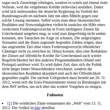
sogar noch Zinserträge erbringen, sondern es wären auf einmal reale
Verluste, weil die vergebenen Kredite (teilweise) ausfallen. Daher
wird sich insbesondere die deutsche Regierung im Vorfeld der
Bundestagswahl im nächsten Jahr mit allen Mitteln gegen eine
solche Lösung stemmen. Selbst wenn man diese ökonomischen
Realitäten und Notwendigkeiten vielleicht zunächst mit Hilfe eines
verdeckten Forderungsverzichts in Form niedrigerer Zinsen für
Griechenland umgehen mag, so wird man längerfristig nicht umhin
kommen, den Tatsachen ins Auge zu schauen. Die aufgezeigten
Szenarien und die ihnen zugrunde liegenden Zahlen zeigen, dass
das angestrebte Ziel ohne einen Forderungsverzicht öffentlicher
Gläubiger nicht zu erreichen ist. Hinzu kommt, dass eine Reduktion
der Zinsen auf öffentliche Kredite für Griechenland auch wieder
Begehrlichkeiten bei den anderen Programmländern (Irland und
Portugal) auslösen wird. Es wird daher Zeit, dass sich die Politik
nicht länger hinter Wunschdenken verschanzt, sondern die
ökonomischen Realitäten akzeptiert und auch der Öffentlichkeit
gegenüber zugibt. Die nächste Gelegenheit dazu besteht am 20. 11.
2012, wenn sich die Euro-Finanzminister erneut zu Beratungen mit
dem IWF treffen, um sich über das weitere Vorgehen zu einigen.
Fußnoten
[1]
Die wörtlichen Zitate entstammen der „Welt“ vom 13. 11.
2012. Der Artikel ist
hier
abrufbar.