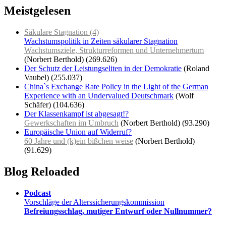
Meistgelesen
Säkulare Stagnation (4)
Wachstumspolitik in Zeiten säkularer Stagnation
Wachstumsziele, Strukturreformen und Unternehmertum
(Norbert Berthold)
(269.626)
Der Schutz der Leistungseliten in der Demokratie
(Roland
Vaubel)
(255.037)
China`s Exchange Rate Policy in the Light of the German
Experience with an Undervalued Deutschmark
(Wolf
Schäfer)
(104.636)
Der Klassenkampf ist abgesagt!?
Gewerkschaften im Umbruch
(Norbert Berthold)
(93.290)
Europäische Union auf Widerruf?
60 Jahre und (k)ein bißchen weise
(Norbert Berthold)
(91.629)
Blog Reloaded
Podcast
Vorschläge der Alterssicherungskommission
Befreiungsschlag, mutiger Entwurf oder Nullnummer?