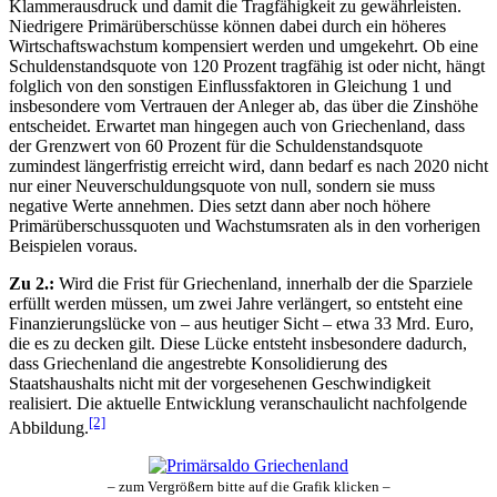
Klammerausdruck und damit die Tragfähigkeit zu gewährleisten.
Niedrigere Primärüberschüsse können dabei durch ein höheres
Wirtschaftswachstum kompensiert werden und umgekehrt. Ob eine
Schuldenstandsquote von 120 Prozent tragfähig ist oder nicht, hängt
folglich von den sonstigen Einflussfaktoren in Gleichung 1 und
insbesondere vom Vertrauen der Anleger ab, das über die Zinshöhe
entscheidet. Erwartet man hingegen auch von Griechenland, dass
der Grenzwert von 60 Prozent für die Schuldenstandsquote
zumindest längerfristig erreicht wird, dann bedarf es nach 2020 nicht
nur einer Neuverschuldungsquote von null, sondern sie muss
negative Werte annehmen. Dies setzt dann aber noch höhere
Primärüberschussquoten und Wachstumsraten als in den vorherigen
Beispielen voraus.
Zu 2.:
Wird die Frist für Griechenland, innerhalb der die Sparziele
erfüllt werden müssen, um zwei Jahre verlängert, so entsteht eine
Finanzierungslücke von – aus heutiger Sicht – etwa 33 Mrd. Euro,
die es zu decken gilt. Diese Lücke entsteht insbesondere dadurch,
dass Griechenland die angestrebte Konsolidierung des
Staatshaushalts nicht mit der vorgesehenen Geschwindigkeit
realisiert. Die aktuelle Entwicklung veranschaulicht nachfolgende
[2]
Abbildung.
– zum Vergrößern bitte auf die Grafik klicken –