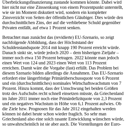
Überbrückungsfinanzierung zustande kommen könnte. Dabei wird
hier nicht nur eine Zinssenkung von einem Prozentpunkt unterstellt,
wie sie im Moment diskutiert wird, sondern ein kompletter
Zinsverzicht von Seiten der öffentlichen Gläubiger. Dies würde den
durchschnittlichen Zins, der auf die verbliebene Schuld gegenüber
Privaten entfällt, auf etwa 1 Prozent senken.
Betrachtet man zunächst das (revidierte) EU-Szenario, so zeigt
nachfolgende Abbildung, dass der Höchststand der
Schuldenstandsquote 2014 mit knapp 190 Prozent erreicht würde.
Danach sinkt sie, würde jedoch 2020 – dem bisherigen Zieljahr –
immer noch etwa 150 Prozent betragen. 2022 könnte man jedoch
einen Wert von 124 und 2023 einen Wert von 113 Prozent
erreichen. Damit wäre die Vorgabe (fast) erfüllt. Das Problem bei
diesem Szenario bilden allerdings die Annahmen. Das EU-Szenario
erfordert eine längerfristige Primärüberschussquote von 6 Prozent
und ein (durchschnittliches) nominales Wirtschaftswachstum von 7
Prozent. Hinzu kommt, dass der Umschwung bei beiden Größen
trotz des Aufschubs recht schnell einsetzen müsste, da Griechenland
im Jahre 2011 immer noch eine Primärdefizitquote von 2,3 Prozent
und ein negatives Wachstum in Höhe von 6,1 Prozent aufwies. Ob
die Ziele bzw. Prognosen für das Jahr 2012 eingehalten werden
können ist dabei heute schon wieder fraglich. So sehr man
Griechenland also eine solch rasante Entwicklung wünschen würde,
so unwahrscheinlich ist sie aber auch. Die Vorstellungen der Euro-