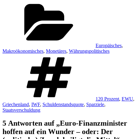
Kategorien
Europäisches
,
Makroökonomisches
,
Monetäres
,
Währungspolitisches
Schlagwörter
120 Prozent
,
EWU
,
Griechenland
,
IWF
,
Schuldenstandsquote
,
Sparziele
,
Staatsverschuldung
5 Antworten auf „Euro-Finanzminister
hoffen auf ein Wunder – oder: Der