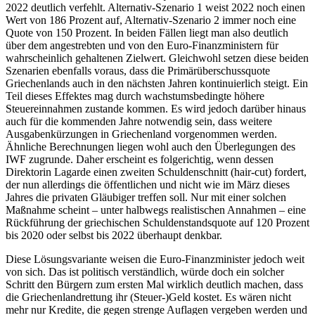
2022 deutlich verfehlt. Alternativ-Szenario 1 weist 2022 noch einen
Wert von 186 Prozent auf, Alternativ-Szenario 2 immer noch eine
Quote von 150 Prozent. In beiden Fällen liegt man also deutlich
über dem angestrebten und von den Euro-Finanzministern für
wahrscheinlich gehaltenen Zielwert. Gleichwohl setzen diese beiden
Szenarien ebenfalls voraus, dass die Primärüberschussquote
Griechenlands auch in den nächsten Jahren kontinuierlich steigt. Ein
Teil dieses Effektes mag durch wachstumsbedingte höhere
Steuereinnahmen zustande kommen. Es wird jedoch darüber hinaus
auch für die kommenden Jahre notwendig sein, dass weitere
Ausgabenkürzungen in Griechenland vorgenommen werden.
Ähnliche Berechnungen liegen wohl auch den Überlegungen des
IWF zugrunde. Daher erscheint es folgerichtig, wenn dessen
Direktorin Lagarde einen zweiten Schuldenschnitt (hair-cut) fordert,
der nun allerdings die öffentlichen und nicht wie im März dieses
Jahres die privaten Gläubiger treffen soll. Nur mit einer solchen
Maßnahme scheint – unter halbwegs realistischen Annahmen – eine
Rückführung der griechischen Schuldenstandsquote auf 120 Prozent
bis 2020 oder selbst bis 2022 überhaupt denkbar.
Diese Lösungsvariante weisen die Euro-Finanzminister jedoch weit
von sich. Das ist politisch verständlich, würde doch ein solcher
Schritt den Bürgern zum ersten Mal wirklich deutlich machen, dass
die Griechenlandrettung ihr (Steuer-)Geld kostet. Es wären nicht
mehr nur Kredite, die gegen strenge Auflagen vergeben werden und