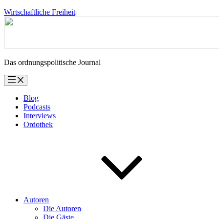
Zum
Wirtschaftliche Freiheit
Inhalt
springen
Das ordnungspolitische Journal
Blog
Podcasts
Interviews
Ordothek
Autoren
Die Autoren
Die Gäste