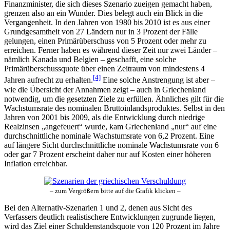
Finanzminister, die sich dieses Szenario zueigen gemacht haben,
grenzen also an ein Wunder. Dies belegt auch ein Blick in die
Vergangenheit. In den Jahren von 1980 bis 2010 ist es aus einer
Grundgesamtheit von 27 Ländern nur in 3 Prozent der Fälle
gelungen, einen Primärüberschuss von 5 Prozent oder mehr zu
erreichen. Ferner haben es während dieser Zeit nur zwei Länder –
nämlich Kanada und Belgien – geschafft, eine solche
Primärüberschussquote über einen Zeitraum von mindestens 4
[4]
Jahren aufrecht zu erhalten.
Eine solche Anstrengung ist aber –
wie die Übersicht der Annahmen zeigt – auch in Griechenland
notwendig, um die gesetzten Ziele zu erfüllen. Ähnliches gilt für die
Wachstumsrate des nominalen Bruttoinlandsproduktes. Selbst in den
Jahren von 2001 bis 2009, als die Entwicklung durch niedrige
Realzinsen „angefeuert“ wurde, kam Griechenland „nur“ auf eine
durchschnittliche nominale Wachstumsrate von 6,2 Prozent. Eine
auf längere Sicht durchschnittliche nominale Wachstumsrate von 6
oder gar 7 Prozent erscheint daher nur auf Kosten einer höheren
Inflation erreichbar.
– zum Vergrößern bitte auf die Grafik klicken –
Bei den Alternativ-Szenarien 1 und 2, denen aus Sicht des
Verfassers deutlich realistischere Entwicklungen zugrunde liegen,
wird das Ziel einer Schuldenstandsquote von 120 Prozent im Jahre