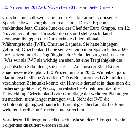
Veröffentlicht
20. November 2012
20. November 2012
von
Dieter Smeets
am
Griechenland soll zwei Jahre mehr Zeit bekommen, um seine
Sparziele bzw. –vorgaben zu realisieren. Dieses Ergebnis
verkündete Jean-Claude Juncker, der Chef der Euro-Gruppe, am 12.
November auf einer Pressekonferenz und stellte sich damit
demonstrativ gegen die Direktorin des Internationalen
Währungsfonds (IWF), Christine Lagarde. Sie hatte hingegen
gefordert, Griechenland habe seine vereinbarten Sparziele bis 2020
umzusetzen, um die Tragfähigkeit der Schulden zu gewährleisten.
„Was wir als IWF als wichtig ansehen, ist eine Tragfähigkeit der
[1]
griechischen Schulden“, sagte sie
. „Aus unserer Sicht ist der
angemessene Zeitplan: 120 Prozent im Jahr 2020. Wir haben ganz
klar unterschiedliche Ansichten.“ Das Beharren des IWF auf dem
vereinbarten Zeitpunkt könnte ein Hinweis darauf sein, dass man die
bisherige (politische) Praxis, unrealistische Annahmen über die
Entwicklung Griechenlands zur Grundlage der weiteren Planungen
zu machen, nicht länger mittragen will. Sieht der IWF die
Schuldentragfähigkeit nämlich als nicht gesichert an, darf er keine
weiteren Kredite an Griechenland vergeben.
Vor diesem Hintergrund stellen sich insbesondere 3 Fragen, die im
Folgenden diskutiert werden sollen: