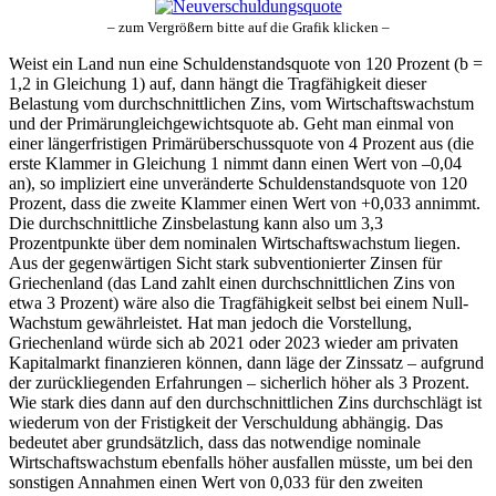
– zum Vergrößern bitte auf die Grafik klicken –
Weist ein Land nun eine Schuldenstandsquote von 120 Prozent (b =
1,2 in Gleichung 1) auf, dann hängt die Tragfähigkeit dieser
Belastung vom durchschnittlichen Zins, vom Wirtschaftswachstum
und der Primärungleichgewichtsquote ab. Geht man einmal von
einer längerfristigen Primärüberschussquote von 4 Prozent aus (die
erste Klammer in Gleichung 1 nimmt dann einen Wert von –0,04
an), so impliziert eine unveränderte Schuldenstandsquote von 120
Prozent, dass die zweite Klammer einen Wert von +0,033 annimmt.
Die durchschnittliche Zinsbelastung kann also um 3,3
Prozentpunkte über dem nominalen Wirtschaftswachstum liegen.
Aus der gegenwärtigen Sicht stark subventionierter Zinsen für
Griechenland (das Land zahlt einen durchschnittlichen Zins von
etwa 3 Prozent) wäre also die Tragfähigkeit selbst bei einem Null-
Wachstum gewährleistet. Hat man jedoch die Vorstellung,
Griechenland würde sich ab 2021 oder 2023 wieder am privaten
Kapitalmarkt finanzieren können, dann läge der Zinssatz – aufgrund
der zurückliegenden Erfahrungen – sicherlich höher als 3 Prozent.
Wie stark dies dann auf den durchschnittlichen Zins durchschlägt ist
wiederum von der Fristigkeit der Verschuldung abhängig. Das
bedeutet aber grundsätzlich, dass das notwendige nominale
Wirtschaftswachstum ebenfalls höher ausfallen müsste, um bei den
sonstigen Annahmen einen Wert von 0,033 für den zweiten