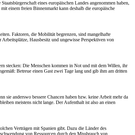
ie Staatsbürgerschaft eines europäischen Landes angenommen haben,
ng mit einem freien Binnenmarkt kann deshalb die europäische
eiten. Faktoren, die Mobilität begrenzen, sind mangelhafte
r Arbeitsplätze, Hausbesitz und ungewisse Perspektiven von
bildern stecken: Die Menschen kommen in Not und mit dem Willen, ihr
nngemäß: Betreue einen Gast zwei Tage lang und gib ihm am dritten
wenn sie anderswo bessere Chancen haben bzw. keine Arbeit mehr da
 bleiben meistens nicht lange. Der Aufenthalt ist also an einen
olchen Verträgen mit Spanien gibt. Dazu die Länder des
 Verschwendung von Ressourcen durch den Missbrauch von