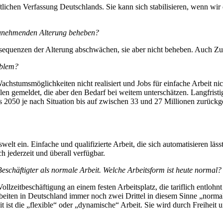
aftlichen Verfassung Deutschlands. Sie kann sich stabilisieren, wenn wi
zunehmenden Alterung beheben?
sequenzen der Alterung abschwächen, sie aber nicht beheben. Auch Zu
oblem?
chstumsmöglichkeiten nicht realisiert und Jobs für einfache Arbeit nic
ellen gemeldet, die aber den Bedarf bei weitem unterschätzen. Langfris
 2050 je nach Situation bis auf zwischen 33 und 27 Millionen zurückg
tswelt ein. Einfache und qualifizierte Arbeit, die sich automatisieren l
h jederzeit und überall verfügbar.
g Beschäftigter als normale Arbeit. Welche Arbeitsform ist heute normal?
ollzeitbeschäftigung an einem festen Arbeitsplatz, die tariflich entlohnt
arbeiten in Deutschland immer noch zwei Drittel in diesem Sinne „nor
 ist die „flexible“ oder „dynamische“ Arbeit. Sie wird durch Freiheit u