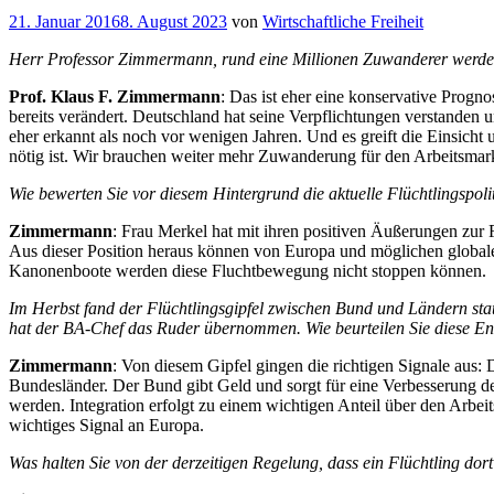
Veröffentlicht
21. Januar 2016
8. August 2023
von
Wirtschaftliche Freiheit
am
Herr Professor Zimmermann, rund eine Millionen Zuwanderer werden a
Prof. Klaus F. Zimmermann
: Das ist eher eine konservative Progn
bereits verändert. Deutschland hat seine Verpflichtungen verstanden
eher erkannt als noch vor wenigen Jahren. Und es greift die Einsic
nötig ist. Wir brauchen weiter mehr Zuwanderung für den Arbeitsmar
Wie bewerten Sie vor diesem Hintergrund die aktuelle Flüchtlingspol
Zimmermann
: Frau Merkel hat mit ihren positiven Äußerungen zur
Aus dieser Position heraus können von Europa und möglichen globalen 
Kanonenboote werden diese Fluchtbewegung nicht stoppen können.
Im Herbst fand der Flüchtlingsgipfel zwischen Bund und Ländern stat
hat der BA-Chef das Ruder übernommen. Wie beurteilen Sie diese E
Zimmermann
: Von diesem Gipfel gingen die richtigen Signale aus: 
Bundesländer. Der Bund gibt Geld und sorgt für eine Verbesserung der
werden. Integration erfolgt zu einem wichtigen Anteil über den Arbeit
wichtiges Signal an Europa.
Was halten Sie von der derzeitigen Regelung, dass ein Flüchtling dor