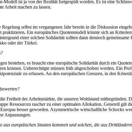
-Modell ist ja von der Realität fortgespült worden. Es ist eine Schönw
mte Arbeit machen zu lassen.
he Regelung selbst im vergangenen Jahr bereits in die Diskussion eing
t praktizieren. Ein europäisches Quotenmodell könnte sich an Kriterie
tergrund einer solchen Solidarität sollten dann dennoch gemeinsame Re
okko oder der Türkei.
n?
ängen bestehen, es braucht eine europäische Solidarität durch ein Quot
tzen können. Unberechtigte müssen früh abgeschoben werden. Ein Profi
otenziale zu erfassen. An den europäischen Grenzen, in den Krisenl
u bewerten?
e Freiheit der Arbeitsmärkte, die unseren Wohlstand mitbegründen. Der
ppe Ressourcen rascher zu einer optimalen Allokation. Generell gilt di
ion Europas besser geworden. Asymmetrische wirtschaftliche Schocks wer
iche Anpassungen.
 die aus europäischen Staaten kommen und solchen, die aus Drittlände