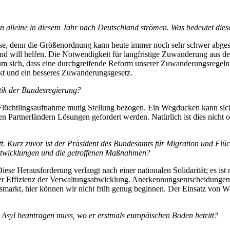
lleine in diesem Jahr nach Deutschland strömen. Was bedeutet diese 
ose, denn die Größenordnung kann heute immer noch sehr schwer abgesc
 und will helfen. Die Notwendigkeit für langfristige Zuwanderung aus
ht um sich, dass eine durchgreifende Reform unserer Zuwanderungsregel
kt und ein besseres Zuwanderungsgesetz.
itik der Bundesregierung?
 Flüchtlingsaufnahme mutig Stellung bezogen. Ein Wegducken kann sich
Partnerländern Lösungen gefordert werden. Natürlich ist dies nicht oh
t. Kurz zuvor ist der Präsident des Bundesamts für Migration und Flü
ntwicklungen und die getroffenen Maßnahmen?
Diese Herausforderung verlangt nach einer nationalen Solidarität; es 
 Effizienz der Verwaltungsabwicklung. Anerkennungsentscheidungen soll
smarkt, hier können wir nicht früh genug beginnen. Der Einsatz von Weis
t Asyl beantragen muss, wo er erstmals europäischen Boden betritt?