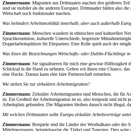
Zimmermann
: Migranten aus Drittstaaten machen den größeren Tei
sind sie mobiler als die anderen Europäer. Drittstaatler bilden also
Wirtschaft noch funktionaler machen.
Was behindert Arbeitsmobilität innerhalb, aber auch außerhalb Euro
Zimmermann
: Menschen wandern in ethnischen und kulturellen Netz
Sprachkenntnisse, kulturelle Unterschiede, begrenzte Mitnahmemöglic
Doppelarbeitsplätzen für Ehepartner. Eine Rolle spielt auch der möglich
Was lösen die Bezeichnungen Wirtschafts- oder Dublin-Flüchtlinge in
Zimmermann
: Sie signalisieren für mich eine gewisse Hilflosigkei
Schicksal in die Hand zu nehmen. Geben wir ihnen eine Chance, das k
eine Hacke. Daraus kann eine faire Partnerschaft entstehen.
Wie stehen Sie zur zirkulären Arbeitsmigration?
Zimmermann
: Zirkuläre Arbeitsmigranten sind Menschen, die für 
ist. Ein Großteil der Arbeitsmigration ist so, also temporär und nicht 
Arbeitsplatz gebunden. Die Migranten bleiben danach nicht illegal, 
Mit welchen Drittstaaten sollte Europa zirkuläre Arbeitsverträge unte
Zimmermann
: Beispiele sind die Länder des Westbalkans oder der
Mittelmeerraums, beispielsweise die Türkei und Tunesien. Dies wäre