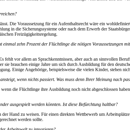
erreichen?
ässt. Die Voraussetzung für ein Aufenthaltsrecht wäre ein wohldefiniert
hlung in die Sicherungssysteme oder nach dem Erwerb der Staatsbürger
päischen Freizügigkeitsregelung.
cht einmal zehn Prozent der Flüchtlinge die nötigen Voraussetzungen mit
. Es fehlt vor allem an Sprachkenntnissen, aber auch an sinnvollen Beru
ber sie brauchen einige Jahre um sich durch Ausbildung für den deutsche
gung. Einige Angehörige, beispielsweise die vielen Kinder, stehen nich
r ansteigt, wenn nichts passiert. Was muss denn Ihrer Meinung nach pas
 wenn die Flüchtlinge ihre Ausbildung noch nicht abgeschlossen haben. D
der ausgespielt werden könnten. Ist diese Befürchtung haltbar?
on der Hand zu weisen. Für einen direkten Wettbewerb um Arbeitsplätze s
gerechnet werden sollte.
er Arbeitswelt zu integrieren?