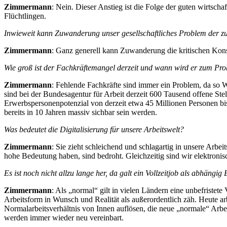
Zimmermann
: Nein. Dieser Anstieg ist die Folge der guten wirtsch
Flüchtlingen.
Inwieweit kann Zuwanderung unser gesellschaftliches Problem der 
Zimmermann
: Ganz generell kann Zuwanderung die kritischen Kon
Wie groß ist der Fachkräftemangel derzeit und wann wird er zum Pr
Zimmermann
: Fehlende Fachkräfte sind immer ein Problem, da so Wa
sind bei der Bundesagentur für Arbeit derzeit 600 Tausend offene St
Erwerbspersonenpotenzial von derzeit etwa 45 Millionen Personen bis
bereits in 10 Jahren massiv sichbar sein werden.
Was bedeutet die Digitalisierung für unsere Arbeitswelt?
Zimmermann
: Sie zieht schleichend und schlagartig in unsere Arbei
hohe Bedeutung haben, sind bedroht. Gleichzeitig sind wir elektronisc
Es ist noch nicht allzu lange her, da galt ein Vollzeitjob als abhängi
Zimmermann
: Als „normal“ gilt in vielen Ländern eine unbefristete V
Arbeitsform in Wunsch und Realität als außerordentlich zäh. Heute 
Normalarbeitsverhältnis von Innen auflösen, die neue „normale“ Arbeit
werden immer wieder neu vereinbart.