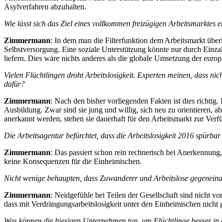
Asylverfahren abzuhalten.
Wie lässt sich das Ziel eines vollkommen freizügigen Arbeitsmarktes 
Zimmermann
: In dem man die Filterfunktion dem Arbeitsmarkt überl
Selbstversorgung. Eine soziale Unterstützung könnte nur durch Einza
liefern. Dies wäre nichts anderes als die globale Umsetzung der euro
Vielen Flüchtlingen droht Arbeitslosigkeit. Experten meinen, dass ni
dafür?
Zimmermann
: Nach den bisher vorliegenden Fakten ist dies richtig
Ausbildung. Zwar sind sie jung und willig, sich neu zu orientieren, a
anerkannt werden, stehen sie dauerhaft für den Arbeitsmarkt zur Verfü
Die Arbeitsagentur befürchtet, dass die Arbeitslosigkeit 2016 spürba
Zimmermann
: Das passiert schon rein rechnerisch bei Anerkennung,
keine Konsequenzen für die Einheimischen.
Nicht wenige behaupten, dass Zuwanderer und Arbeitslose gegeneinan
Zimmermann
: Neidgefühle bei Teilen der Gesellschaft sind nicht v
dass mit Verdrängungsarbeitslosigkeit unter den Einheimischen nicht 
Was können die hiesigen Unternehmen tun, um Flüchtlinge besser in d