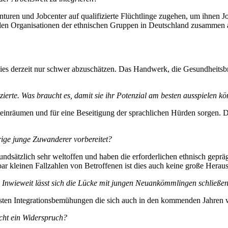
genturen und Jobcenter auf qualifizierte Flüchtlinge zugehen, um ihne
it den Organisationen der ethnischen Gruppen in Deutschland zusamme
t dies derzeit nur schwer abzuschätzen. Das Handwerk, die Gesundheitsb
zierte. Was braucht es, damit sie ihr Potenzial am besten ausspielen k
räumen und für eine Beseitigung der sprachlichen Hürden sorgen. Die
rige junge Zuwanderer vorbereitet?
dsätzlich sehr weltoffen und haben die erforderlichen ethnisch geprägt
bar kleinen Fallzahlen von Betroffenen ist dies auch keine große Herau
en. Inwieweit lässt sich die Lücke mit jungen Neuankömmlingen schließe
 ersten Integrationsbemühungen die sich auch in den kommenden Jahren 
icht ein Widerspruch?