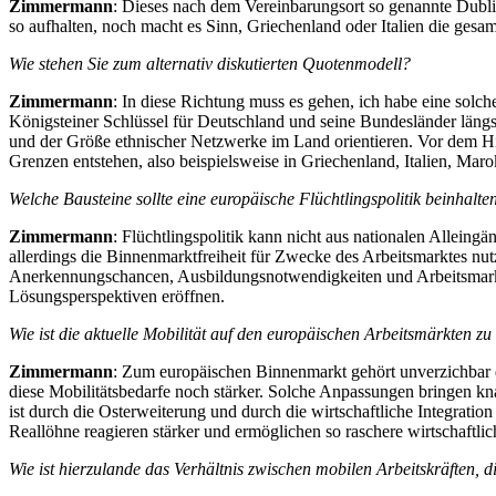
Zimmermann
: Dieses nach dem Vereinbarungsort so genannte Dublin
so aufhalten, noch macht es Sinn, Griechenland oder Italien die gesa
Wie stehen Sie zum alternativ diskutierten Quotenmodell?
Zimmermann
: In diese Richtung muss es gehen, ich habe eine solc
Königsteiner Schlüssel für Deutschland und seine Bundesländer längs
und der Größe ethnischer Netzwerke im Land orientieren. Vor dem Hin
Grenzen entstehen, also beispielsweise in Griechenland, Italien, Mar
Welche Bausteine sollte eine europäische Flüchtlingspolitik beinhalte
Zimmermann
: Flüchtlingspolitik kann nicht aus nationalen Alleing
allerdings die Binnenmarktfreiheit für Zwecke des Arbeitsmarktes nu
Anerkennungschancen, Ausbildungsnotwendigkeiten und Arbeitsmarktp
Lösungsperspektiven eröffnen.
Wie ist die aktuelle Mobilität auf den europäischen Arbeitsmärkten z
Zimmermann
: Zum europäischen Binnenmarkt gehört unverzichbar di
diese Mobilitätsbedarfe noch stärker. Solche Anpassungen bringen kna
ist durch die Osterweiterung und durch die wirtschaftliche Integrat
Reallöhne reagieren stärker und ermöglichen so raschere wirtschaftl
Wie ist hierzulande das Verhältnis zwischen mobilen Arbeitskräften,