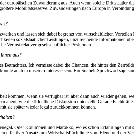
l der europäischen Zuwanderung aus. Auch wenn solche Drittstaatler d
 die größere Mobilitätsreserve. Zuwanderungen nach Europa in Verbindu
pas?
werken und lassen sich dabei begrenzt von wirtschaftlichen Vorteilen l
hkeiten sozialstaatlicher Leistungen, unzureichende Informationen übe
e Verlust relativer gesellschaftlicher Positionen.
 Ihnen aus?
t des Betrachters. Ich vermisse dabei die Chancen, die hinter den Zerr
önnte auch in unserem Interesse sein. Ein Suaheli-Sprichwort sagt si
Arbeit kommen, wenn sie verfügbar ist, aber dann auch wieder gehen, 
permanent, wie die öffentliche Diskussion unterstellt. Gerade Fachkräfte
damit sie später wieder legal zurückkommen können.
rhalten?
 Senegal. Oder Kolumbien und Marokko, wo es schon Erfahrungen mit s
 ein effektiver Ansatz, um Wirtschaftsflüchtlinge vom Elend und der