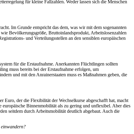
etterregelung für kleine Fallzahlen. Weder lassen sich die Menschen
ebracht. Im Grunde entspricht das dem, was wir mit dem sogenannten
n wie Bevölkerungsgröße, Bruttoinlandsprodukt, Arbeitslosenzahlen
gistrations- und Verteilungsstellen an den sensiblen europäischen
ensystem für die Erstaufnahme. Anerkannten Flüchtlingen sollten
ling muss bereits bei der Erstaufnahme erfolgen, um
ändern und mit den Anrainerstaaten muss es Maßnahmen geben, die
 Euro, der die Flexibilität der Wechselkurse abgeschafft hat, macht
e europäische Binnenmobilität als zu gering und unflexibel. Aber dies
den seitdem durch Arbeitsmobilität deutlich abgebaut. Auch die
rn einwandern?