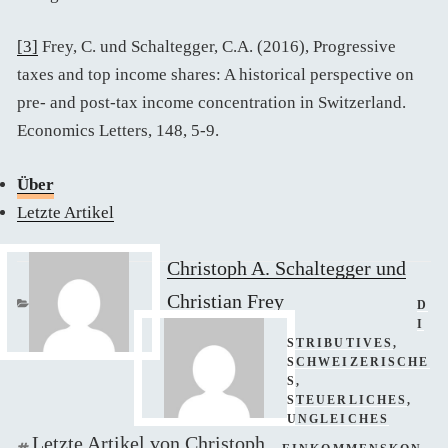
[3]
Frey, C. und Schaltegger, C.A. (2016), Progressive
taxes and top income shares: A historical perspective on
pre- and post-tax income concentration in Switzerland.
Economics Letters, 148, 5-9.
Über
Letzte Artikel
Christoph A. Schaltegger und
Christian Frey
KAT
D
I
STRIBUTIVES
,
SCHWEIZERISCHE
S
,
STEUERLICHES
,
UNGLEICHES
Letzte Artikel von Christoph