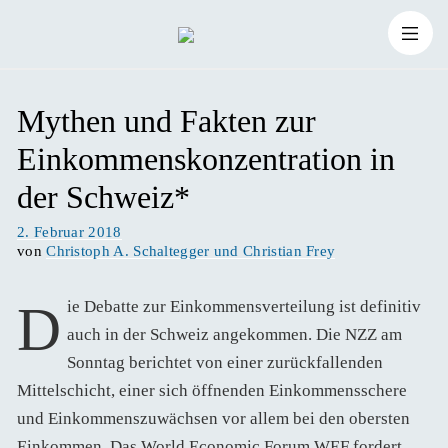
Zum
Suchen
Inhalt
Suchen
nach:
Mythen und Fakten zur
springen
Einkommenskonzentration in
der Schweiz*
Veröffentlicht
2. Februar 2018
am
von
Christoph A. Schaltegger und Christian Frey
Die Debatte zur Einkommensverteilung ist definitiv
auch in der Schweiz angekommen. Die NZZ am
Sonntag berichtet von einer zurückfallenden
Mittelschicht, einer sich öffnenden Einkommensschere
und Einkommenszuwächsen vor allem bei den obersten
Einkommen. Das World Economic Forum WEF fordert