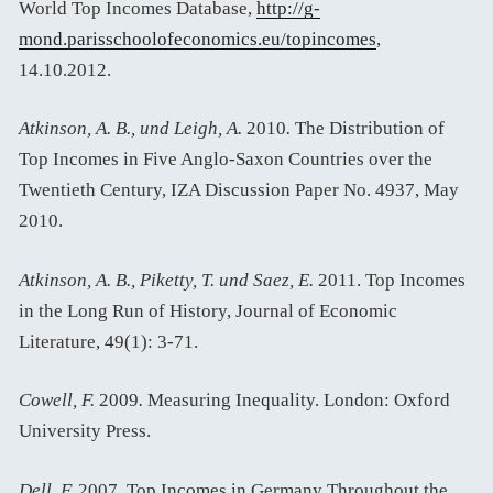
World Top Incomes Database,
http://g-
mond.parisschoolofeconomics.eu/topincomes
,
14.10.2012.
Atkinson, A. B., und Leigh, A.
2010
.
The Distribution of
Top Incomes in Five Anglo-Saxon Countries over the
Twentieth Century, IZA Discussion Paper No. 4937, May
2010.
Atkinson, A. B., Piketty, T. und Saez, E.
2011. Top Incomes
in the Long Run of History, Journal of Economic
Literature, 49(1): 3-71.
Cowell, F.
2009
.
Measuring Inequality. London: Oxford
University Press.
Dell, F.
2007. Top Incomes in Germany Throughout the