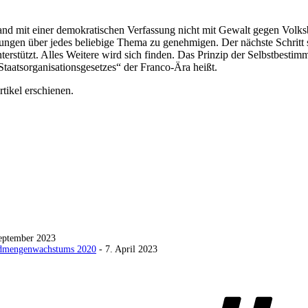
Land mit einer demokratischen Verfassung nicht mit Gewalt gegen Volk
mungen über jedes beliebige Thema zu genehmigen. Der nächste Schritt s
erstützt. Alles Weitere wird sich finden. Das Prinzip der Selbstbestim
„Staatsorganisationsgesetzes“ der Franco-Ära heißt.
rtikel erschienen.
eptember 2023
Geldmengenwachstums 2020
- 7. April 2023