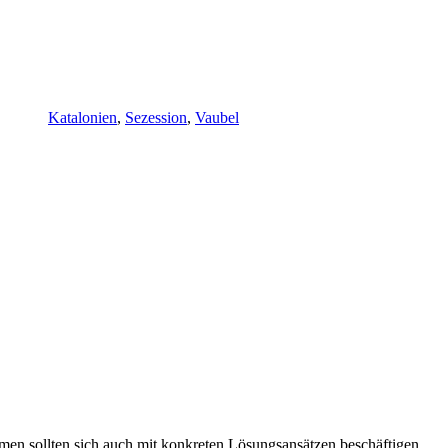
Katalonien
,
Sezession
,
Vaubel
men sollten sich auch mit konkreten Lösungsansätzen beschäftigen