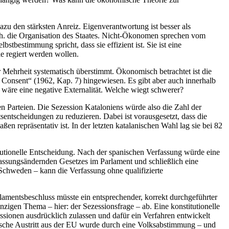
zu den stärksten Anreiz. Eigenverantwortung ist besser als
d.h. die Organisation des Staates. Nicht-Ökonomen sprechen vom
tbestimmung spricht, dass sie effizient ist. Sie ist eine
e regiert werden wollen.
 Mehrheit systematisch überstimmt. Ökonomisch betrachtet ist die
Consent“ (1962, Kap. 7) hingewiesen. Es gibt aber auch innerhalb
 wäre eine negative Externalität. Welche wiegt schwerer?
en Parteien. Die Sezession Kataloniens würde also die Zahl der
entscheidungen zu reduzieren. Dabei ist vorausgesetzt, dass die
n repräsentativ ist. In der letzten katalanischen Wahl lag sie bei 82
itutionelle Entscheidung. Nach der spanischen Verfassung würde eine
assungsändernden Gesetzes im Parlament und schließlich eine
Schweden – kann die Verfassung ohne qualifizierte
lamentsbeschluss müsste ein entsprechender, korrekt durchgeführter
zigen Thema – hier: der Sezessionsfrage – ab. Eine konstitutionelle
ssionen ausdrücklich zulassen und dafür ein Verfahren entwickelt
ische Austritt aus der EU wurde durch eine Volksabstimmung – und