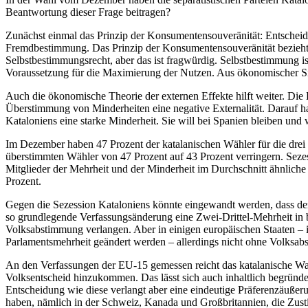
Beantwortung dieser Frage beitragen?
Zunächst einmal das Prinzip der Konsumentensouveränität: Entscheiden
Fremdbestimmung. Das Prinzip der Konsumentensouveränität bezieht si
Selbstbestimmungsrecht, aber das ist fragwürdig. Selbstbestimmung ist
Voraussetzung für die Maximierung der Nutzen. Aus ökonomischer Sich
Auch die ökonomische Theorie der externen Effekte hilft weiter. Die
Überstimmung von Minderheiten eine negative Externalität. Darauf h
Kataloniens eine starke Minderheit. Sie will bei Spanien bleiben und
Im Dezember haben 47 Prozent der katalanischen Wähler für die drei s
überstimmten Wähler von 47 Prozent auf 43 Prozent verringern. Sezess
Mitglieder der Mehrheit und der Minderheit im Durchschnitt ähnliche P
Prozent.
Gegen die Sezession Kataloniens könnte eingewandt werden, dass der 
so grundlegende Verfassungsänderung eine Zwei-Drittel-Mehrheit in
Volksabstimmung verlangen. Aber in einigen europäischen Staaten – i
Parlamentsmehrheit geändert werden – allerdings nicht ohne Volksa
An den Verfassungen der EU-15 gemessen reicht das katalanische Wahle
Volksentscheid hinzukommen. Das lässt sich auch inhaltlich begründe
Entscheidung wie diese verlangt aber eine eindeutige Präferenzäußeru
haben, nämlich in der Schweiz, Kanada und Großbritannien, die Zus