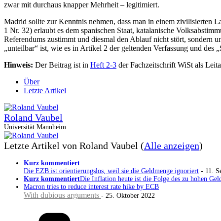
zwar mit durchaus knapper Mehrheit – legitimiert.
Madrid sollte zur Kenntnis nehmen, dass man in einem zivilisierten 
1 Nr. 32) erlaubt es dem spanischen Staat, katalanische Volksabstim
Referendums zustimmt und diesmal den Ablauf nicht stört, sondern unt
„unteilbar“ ist, wie es in Artikel 2 der geltenden Verfassung und des 
Hinweis:
Der Beitrag ist in
Heft 2-3
der Fachzeitschrift WiSt als Leita
Über
Letzte Artikel
Roland Vaubel
Universität Mannheim
Letzte Artikel von Roland Vaubel
(
Alle anzeigen
)
Kurz kommentiert
Die EZB ist orientierungslos, weil sie die Geldmenge ignoriert
- 11. S
Kurz kommentiert
Die Inflation heute ist die Folge des zu hohen 
Macron tries to reduce interest rate hike by ECB
With dubious arguments
- 25. Oktober 2022
Kategorien