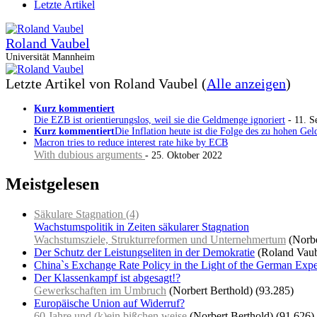
Letzte Artikel
Roland Vaubel
Universität Mannheim
Letzte Artikel von Roland Vaubel
(
Alle anzeigen
)
Kurz kommentiert
Die EZB ist orientierungslos, weil sie die Geldmenge ignoriert
- 11. S
Kurz kommentiert
Die Inflation heute ist die Folge des zu hohen 
Macron tries to reduce interest rate hike by ECB
With dubious arguments
- 25. Oktober 2022
Meistgelesen
Säkulare Stagnation (4)
Wachstumspolitik in Zeiten säkularer Stagnation
Wachstumsziele, Strukturreformen und Unternehmertum
(Norbe
Der Schutz der Leistungseliten in der Demokratie
(Roland Vaub
China`s Exchange Rate Policy in the Light of the German Ex
Der Klassenkampf ist abgesagt!?
Gewerkschaften im Umbruch
(Norbert Berthold)
(93.285)
Europäische Union auf Widerruf?
60 Jahre und (k)ein bißchen weise
(Norbert Berthold)
(91.626)