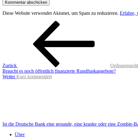
Diese Website verwendet Akismet, um Spam zu reduzieren.
Erfahre,
Beitragsnavigation
Vorheriger
Beitrag
Zurück
Ordnungspoli
Braucht es noch öffentlich finanzierte Rundfunkangebote?
Nächster
Weiter
Kurz kommentiert
Beitrag
Ist die Deutsche Bank eine gesunde, eine kranke oder eine Zombie-
Über