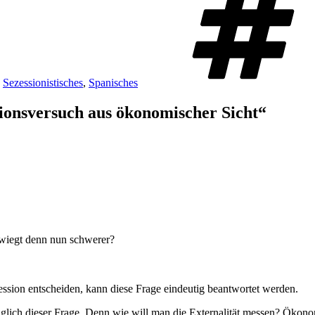
,
Sezessionistisches
,
Spanisches
sionsversuch aus ökonomischer Sicht“
t wiegt denn nun schwerer?
ssion entscheiden, kann diese Frage eindeutig beantwortet werden.
glich dieser Frage. Denn wie will man die Externalität messen? Ökono