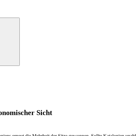
Suchen
konomischer Sicht
oniens erneut die Mehrheit der Sitze gewonnen. Sollte Katalonien un