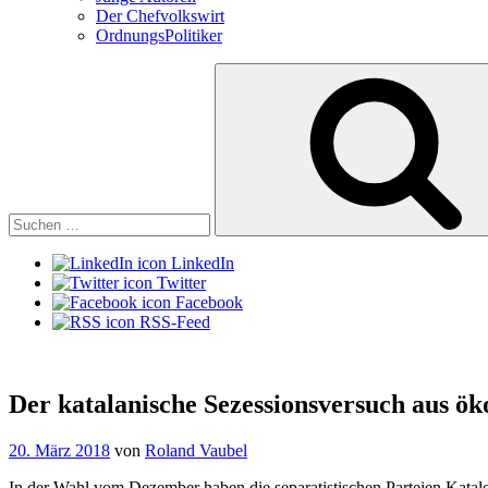
Der Chefvolkswirt
OrdnungsPolitiker
Suchen
nach:
LinkedIn
Twitter
Facebook
RSS-Feed
Der katalanische Sezessionsversuch aus ö
Veröffentlicht
20. März 2018
von
Roland Vaubel
am
In der Wahl vom Dezember haben die separatistischen Parteien Katal