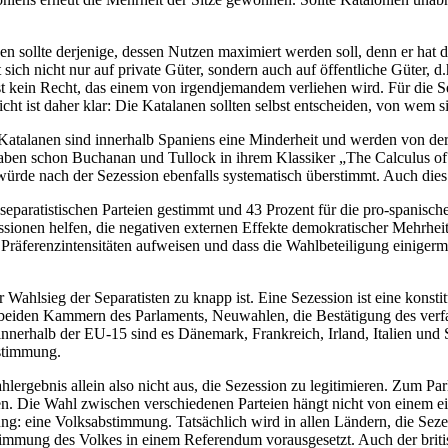
 sollte derjenige, dessen Nutzen maximiert werden soll, denn er hat da
ch nicht nur auf private Güter, sondern auch auf öffentliche Güter, 
 kein Recht, das einem von irgendjemandem verliehen wird. Für die Selbs
t ist daher klar: Die Katalanen sollten selbst entscheiden, von wem si
 Katalanen sind innerhalb Spaniens eine Minderheit und werden von der
aben schon Buchanan und Tullock in ihrem Klassiker „The Calculus of 
 würde nach der Sezession ebenfalls systematisch überstimmt. Auch dies
eparatistischen Parteien gestimmt und 43 Prozent für die pro-spanisch
ionen helfen, die negativen externen Effekte demokratischer Mehrheits
räferenzintensitäten aufweisen und dass die Wahlbeteiligung einigermaße
Wahlsieg der Separatisten zu knapp ist. Eine Sezession ist eine konst
 beiden Kammern des Parlaments, Neuwahlen, die Bestätigung des verf
nnerhalb der EU-15 sind es Dänemark, Frankreich, Irland, Italien und 
bstimmung.
rgebnis allein also nicht aus, die Sezession zu legitimieren. Zum Par
n. Die Wahl zwischen verschiedenen Parteien hängt nicht von einem ein
ng: eine Volksabstimmung. Tatsächlich wird in allen Ländern, die Seze
timmung des Volkes in einem Referendum vorausgesetzt. Auch der brit