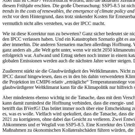
Aber nun ist CMIP7 veröffentlicht worden, also die aktuellen Szenar
diesem Frühjahr erschien. Die große Überraschung: SSP5-8.5 ist nic
trends in the costs of renewables, the emergence of climate policy and
recht vor dem Hintergrund, dass trotz sinkender Kosten für Erneuerb
vermutlich nicht alles verstehen, was der IPCC macht.
Wie ist diese Korrektur nun zu bewerten? Ganz sicher bedeutet sie ni
den IPCC verlassen haben. Und ein Katastrophen Szenario gibt es auch
aber immerhin. Die anderen Szenarien machen allerdings Hoffnung. We
ganz anders als „die Welt geht unter, wenn wir nicht 2050 klimaneutra
erfolgreich war. Aufwand und Ertrag stehen noch immer in einem kata
globalen Emissionen werden auch die nächsten Jahre weiter steigen.
Zuallererst stärkt sie die Glaubwürdigkeit des Weltklimarates. Nicht 
IPCC darauf hingewiesen, dass es in den bis dahin verwendeten Klim
die Projektion im CMIP6 relativ „erträgliche“ Temperaturanstiege vo
glaubwürdigerer Weltklimarat kann für die Klimapolitik nur hilfreich s
Aber mindestens ebenso wichtig ist die Tatsache, dass mit dem Vers
kann damit zumindest die Hoffnung verbinden, dass die energie- und k
betrifft das BVerfG! Das brütet immer noch über eine Entscheidung z
es, was es wolle. Vielfach wird spekuliert, dass die Tatsache, dass d
2021 zu korrigieren, ohne dabei das Gesicht zu verlieren. Zwei Entwi
Abkommens und er Wegfall von SSP5-8.5. Eine Korrektur des Urteils w
Maßnahmen zu ökonomischen Kollateralschäden führen würden, die n