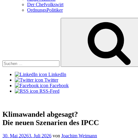
Der Chefvolkswirt
OrdnungsPolitiker
Suchen
nach:
LinkedIn
Twitter
Facebook
RSS-Feed
Klimawandel abgesagt?
Die neuen Szenarien des IPCC
Veröffentlicht
30. Mai 2026
3. Juli 2026
von
Joachim Weimann