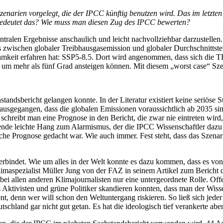
enarien vorgelegt, die der IPCC künftig benutzen wird. Das im letzten
 bedeutet das? Wie muss man diesen Zug des IPCC bewerten?
tralen Ergebnisse anschaulich und leicht nachvollziehbar darzustellen
 zwischen globaler Treibhausgasemission und globaler Durchschnittstem
keit erfahren hat: SSP5-8.5. Dort wird angenommen, dass sich die THG
n um mehr als fünf Grad ansteigen können. Mit diesem „worst case“ Sze
hstandsbericht gelangen konnte. In der Literatur existiert keine seriöse 
 ausgegangen, dass die globalen Emissionen voraussichtlich ab 2035 
chreibt man eine Prognose in den Bericht, die zwar nie eintreten wird
tellende leichte Hang zum Alarmismus, der die IPCC Wissenschaftler daz
e Prognose gedacht war. Wie auch immer. Fest steht, dass das Szenario 
verbindet. Wie um alles in der Welt konnte es dazu kommen, dass es vo
Klimaspezialist Müller Jung von der FAZ in seinem Artikel zum Bericht
h bei allen anderen Klimajournalisten nur eine untergeordnete Rolle. Off
ss Aktivisten und grüne Politiker skandieren konnten, dass man der Wiss
nt, denn wer will schon den Weltuntergang riskieren. So ließ sich jeder
schland gar nicht gut getan. Es hat die ideologisch tief verankerte aber