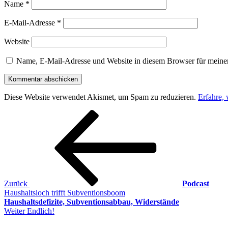
Name
*
E-Mail-Adresse
*
Website
Name, E-Mail-Adresse und Website in diesem Browser für meine
Diese Website verwendet Akismet, um Spam zu reduzieren.
Erfahre,
Beitragsnavigation
Vorheriger
Beitrag
Zurück
Podcast
Haushaltsloch trifft Subventionsboom
Haushaltsdefizite, Subventionsabbau, Widerstände
Nächster
Weiter
Endlich!
Beitrag