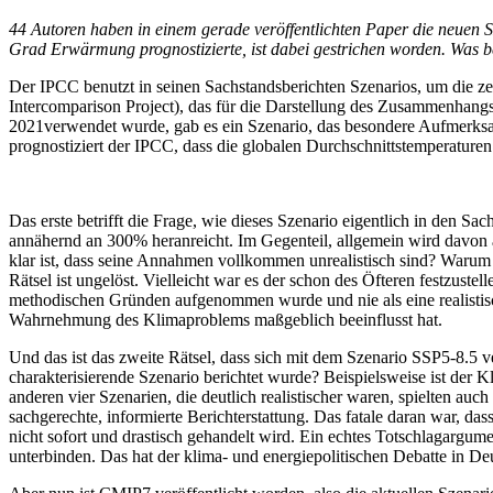
am
44 Autoren haben in einem gerade veröffentlichten Paper die neuen Sz
Grad Erwärmung prognostizierte, ist dabei gestrichen worden. Was
Der IPCC benutzt in seinen Sachstandsberichten Szenarios, um die zen
Intercomparison Project), das für die Darstellung des Zusammenhangs
2021verwendet wurde, gab es ein Szenario, das besondere Aufmerksam
prognostiziert der IPCC, dass die globalen Durchschnittstemperature
Das erste betrifft die Frage, wie dieses Szenario eigentlich in den Sac
annähernd an 300% heranreicht. Im Gegenteil, allgemein wird davon
klar ist, dass seine Annahmen vollkommen unrealistisch sind? Warum s
Rätsel ist ungelöst. Vielleicht war es der schon des Öfteren festzus
methodischen Gründen aufgenommen wurde und nie als eine realistisch
Wahrnehmung des Klimaproblems maßgeblich beeinflusst hat.
Und das ist das zweite Rätsel, dass sich mit dem Szenario SSP5-8.5 
charakterisierende Szenario berichtet wurde? Beispielsweise ist der 
anderen vier Szenarien, die deutlich realistischer waren, spielten auc
sachgerechte, informierte Berichterstattung. Das fatale daran war, da
nicht sofort und drastisch gehandelt wird. Ein echtes Totschlagargume
unterbinden. Das hat der klima- und energiepolitischen Debatte in Deut