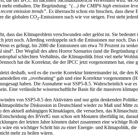
ien, die der IPCC im nächsten Sachstandsbericht verwenden wird. 44 Au
ht mehr enthalten. Die Begründung:
“(…) the CMIP6 high emission leve
 recent emission trends”
. Es überrascht schon ein bisschen, dass diese
are die globalen CO
-Emissionen nach wie vor steigen. Fest steht jeden
2
cht, dass das Klimaproblem verschwunden oder gelöst ist. Sie bedeutet 
 jetzt noch. Allerding verdoppeln sich die Emissionen nur noch. Das i
nn es gelingt, bis 2080 die Emissionen um etwa 70 Prozent zu senken, 
l sind“. Der Wegfall des alten Horror Szenarios (und die Begründung da
strophal schlechten Verhältnis, die Klimapolitik frisst viel mehr Wohl
 Dennoch hat die Korrektur, die der IPCC jetzt vorgenommen hat, eine 
zuletzt deshalb, weil es die zweite Korrektur hintereinander ist, die de
amodellen ein „overheating“ gab und eine Korrektur vorgenommen (Haus
rausgesagt haben. Die Ausnahme war SSP5-8.5. Wahrscheinlich war es des
ein. Eine verlässliche wissenschaftliche Basis für die massiven klimapol
chwinden von SSP5-8.5 den Aktivisten und nur grün denkenden Politik
limapolitische Diskussion in Deutschland wieder zu Maß und Mitte zurüc
u den aktuell anhängigen Klimaklagen, die versuchen, das Klimaschutz
ie Entscheidung des BVerfG nun schon seit Monaten überfällig ist, darau
cklungen der letzten Jahre könnten dabei zusammen eine wichtige Rolle
äre ein wichtiger Schritt hin zu einer Energie- und Klimapolitik, die 
icht mehr zu heilen wären.