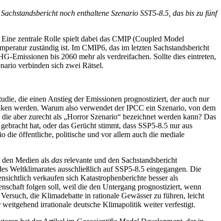
 Sachstandsbericht noch enthaltene Szenario SST5-8.5, das bis zu fünf
. Eine zentrale Rolle spielt dabei das CMIP (Coupled Model
peratur zuständig ist. Im CMIP6, das im letzten Sachstandsbericht
-Emissionen bis 2060 mehr als verdreifachen. Sollte dies eintreten,
nario verbinden sich zwei Rätsel.
Studie, die einen Anstieg der Emissionen prognostiziert, der auch nur
sinken werden. Warum also verwendet der IPCC ein Szenario, von dem
, die aber zurecht als „Horror Szenario“ bezeichnet werden kann? Das
u gebracht hat, oder das Gerücht stimmt, dass SSP5-8.5 nur aus
die öffentliche, politische und vor allem auch die mediale
n den Medien als
das
relevante und den Sachstandsbericht
 des Weltklimarates ausschließlich auf SSP5-8.5 eingegangen. Die
ensichtlich verkaufen sich Katastrophenberichte besser als
enschaft folgen soll, weil die den Untergang prognostiziert, wenn
 Versuch, die Klimadebatte in rationale Gewässer zu führen, leicht
 weitgehend irrationale deutsche Klimapolitik weiter verfestigt.