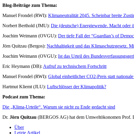
Blog-Beiträge zum Thema:
Manuel Frondel (RWI):
Klimaneutralität 2045. Scheinbar breite Zus
Norbert Berthold (JMU):
Die (deutsche) Energiewende. Macht oder 
Joachim Weimann (OVGU):
Der tiefe Fall der “Guardian’s of Demo
Jörn Quitzau (Bergos):
Nachhaltigkeit und das Klimaschutzgesetz. Mi
Joachim Weimann (OVGU):
Ist das Urteil des Bundesverfassungsger
Eric Heymann (DB):
Aufruf zu technischem Fortschritt
Manuel Frondel (RWI):
Global einheitlicher CO2-Preis statt national
Hartmut Kliemt (JLU):
Luftschlösser der Klimapolitik?
Podcast zum Thema:
Die „Klima-Urteile“. Warum sie nicht zu Ende gedacht sind
Dr.
Jörn Quitzau
(BERGOS AG) hat dem Umweltökonomen Prof. 
Über
Letzte Artikel