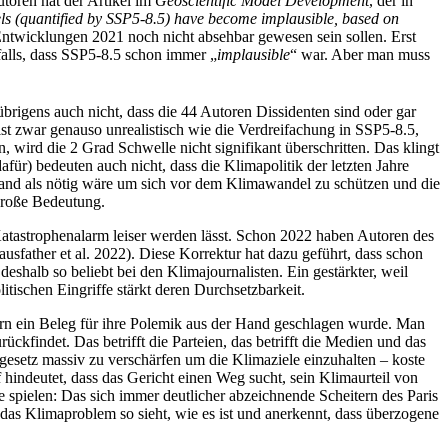
toren hat der Artikel im
Geoscientific Model Development
, der in
ls (quantified by SSP5-8.5) have become implausible, based on
 Entwicklungen 2021 noch nicht absehbar gewesen sein sollen. Erst
falls, dass SSP5-8.5 schon immer „
implausible
“ war. Aber man muss
übrigens auch nicht, dass die 44 Autoren Dissidenten sind oder gar
st zwar genauso unrealistisch wie die Verdreifachung in SSP5-8.5,
wird die 2 Grad Schwelle nicht signifikant überschritten. Das klingt
für) bedeuten auch nicht, dass die Klimapolitik der letzten Jahre
stand als nötig wäre um sich vor dem Klimawandel zu schützen und die
große Bedeutung.
n Katastrophenalarm leiser werden lässt. Schon 2022 haben Autoren des
father et al. 2022). Diese Korrektur hat dazu geführt, dass schon
halb so beliebt bei den Klimajournalisten. Ein gestärkter, weil
itischen Eingriffe stärkt deren Durchsetzbarkeit.
ern ein Beleg für ihre Polemik aus der Hand geschlagen wurde. Man
kfindet. Das betrifft die Parteien, das betrifft die Medien und das
gesetz massiv zu verschärfen um die Klimaziele einzuhalten – koste
f hindeutet, dass das Gericht einen Weg sucht, sein Klimaurteil von
 spielen: Das sich immer deutlicher abzeichnende Scheitern des Paris
das Klimaproblem so sieht, wie es ist und anerkennt, dass überzogene