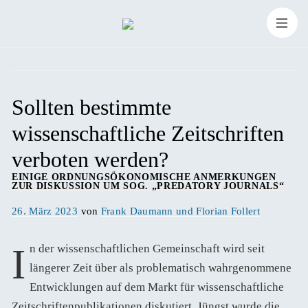
Zum
Suchen
Inhalt
Suchen
nach:
springen
Sollten bestimmte
wissenschaftliche Zeitschriften
verboten werden?
EINIGE ORDNUNGSÖKONOMISCHE ANMERKUNGEN
ZUR DISKUSSION UM SOG. „PREDATORY JOURNALS“
Veröffentlicht
26. März 2023
von
Frank Daumann und Florian Follert
am
In der wissenschaftlichen Gemeinschaft wird seit
längerer Zeit über als problematisch wahrgenommene
Entwicklungen auf dem Markt für wissenschaftliche
Zeitschriftenpublikationen diskutiert. Jüngst wurde die