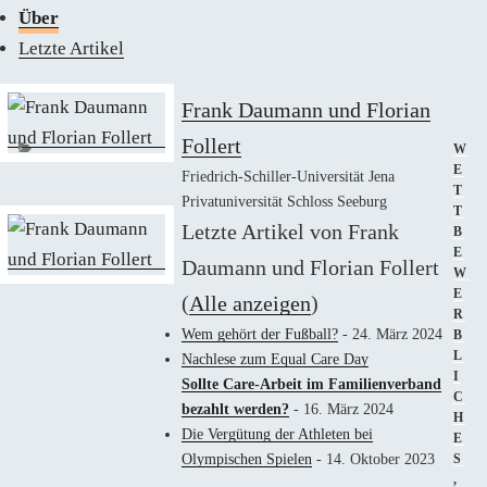
Über
Letzte Artikel
Frank Daumann und Florian
Follert
KAT
W
E
Friedrich-Schiller-Universität Jena
T
Privatuniversität Schloss Seeburg
T
Letzte Artikel von Frank
B
E
Daumann und Florian Follert
W
E
(
Alle anzeigen
)
R
Wem gehört der Fußball?
- 24. März 2024
B
L
Nachlese zum Equal Care Day
I
Sollte Care-Arbeit im Familienverband
C
bezahlt werden?
- 16. März 2024
H
Die Vergütung der Athleten bei
E
Olympischen Spielen
- 14. Oktober 2023
S
,