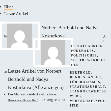
Über
Letzte Artikel
Norbert Berthold und Nadya
Kosturkova
KAT
A
L
LE KATEGORIEN
,
FÖDERALES
,
POLITISCHES
,
WETTBEWERBLIC
HES
Letzte Artikel von Norbert
SCHLAGWÖRTER
BERTHOLD
,
BUNDESLÄNDER
,
Berthold und Nadya
FÖDERALISMUS
,
Kosturkova
(
Alle anzeigen
)
STAATSHAUSHALT
,
STANDORTWETTBE
Ein Ministerpräsident sieht schwarz
WERB
,
- 23. August 2010
Hessen unter Roland Koch
WIRTSCHAFTSPOL
ITIK