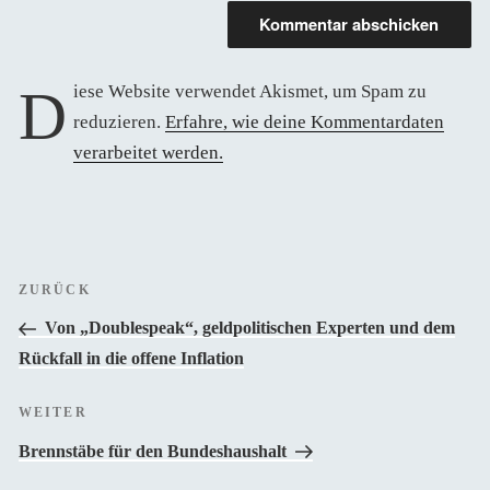
Diese Website verwendet Akismet, um Spam zu
reduzieren.
Erfahre, wie deine Kommentardaten
verarbeitet werden.
Beitragsnavigation
Vorheriger
ZURÜCK
Beitrag
Von „Doublespeak“, geldpolitischen Experten und dem
Rückfall in die offene Inflation
Nächster
WEITER
Beitrag
Brennstäbe für den Bundeshaushalt