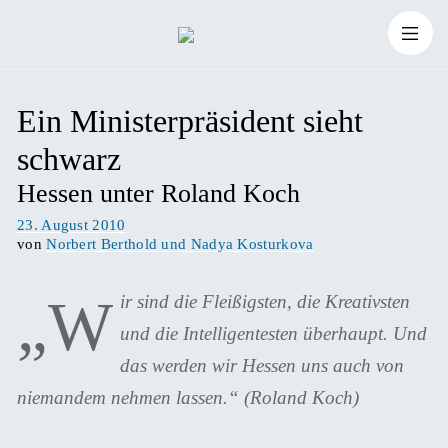
Zum
Suchen
Inhalt
Suchen
nach:
Ein Ministerpräsident sieht
springen
schwarz
Hessen unter Roland Koch
Veröffentlicht
23. August 2010
am
von
Norbert Berthold und Nadya Kosturkova
„W
ir sind die Fleißigsten, die Kreativsten
und die Intelligentesten überhaupt. Und
das werden wir Hessen uns auch von
niemandem nehmen lassen.“ (Roland Koch)