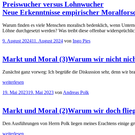
Preiswucher versus Lohnwucher
Neue Erkenntnisse empirischer Moralforsc
Warum finden es viele Menschen moralisch bedenklich, wenn Unterneh
Löhne durchgesetzt werden? Was treibt diese offenbar widersprüchlic
Veröffentlicht
9. August 2024
11. August 2024
von
Ingo Pies
am
Markt und Moral (3)
Warum wir nicht nic
Zunächst ganz vorweg: Ich begrüße die Diskussion sehr, denn wir bra
„
Markt
weiterlesen
und
Veröffentlicht
19. Mai 2023
19. Mai 2023
von
Andreas Polk
Moral
am
(3)
Warum
wir
nicht
Markt und Moral (2)
Warum wir doch flie
nicht
handeln
Den Ausführungen von Herrn Polk liegen meines Erachtens einige gru
können
Eine
Replik
“
„
Markt
weiterlesen