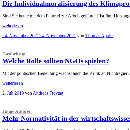
Moral
Die Individualmoralisierung des Klimapr
Einige
Anmerkungen
Sind Sie heute mit dem Fahrrad zur Arbeit gefahren? Ist Ihre Heizung
zum
Qatar
„Die
weiterlesen
Airways-
Individualmoralisierung
Deal
Veröffentlicht
24. November 2021
24. November 2021
von
Thomas Apolte
des
der
am
Klimaproblems“
FC
Bayern
Gastbeitrag
München
AG
Welche Rolle sollten NGOs spielen?
“
Mit der politischen Bedeutung wächst auch die Kritik an Nichtregier
„
Gastbeitrag
weiterlesen
Welche
Veröffentlicht
2. Juli 2019
von
Andreas Freytag
Rolle
am
sollten
NGOs
spielen?“
Junge Autoren
Mehr Normativität in der wirtschaftswisse