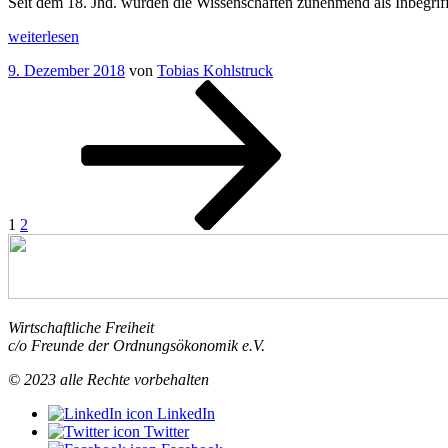
Seit dem 18. Jhd. wurden die Wissenschaften zunehmend als Inbegrif
„
Junge
weiterlesen
Autoren
Veröffentlicht
9. Dezember 2018
von
Tobias Kohlstruck
Mehr
am
Seitennummerierung
Seite
Seite
Nächste
Normativität
Seite
in
der
der
Beiträge
wirtschaftswissenschaftlichen
Politikberatung!“
1
2
Wirtschaftliche Freiheit
c/o Freunde der Ordnungsökonomik e.V.
© 2023 alle Rechte vorbehalten
LinkedIn
Twitter