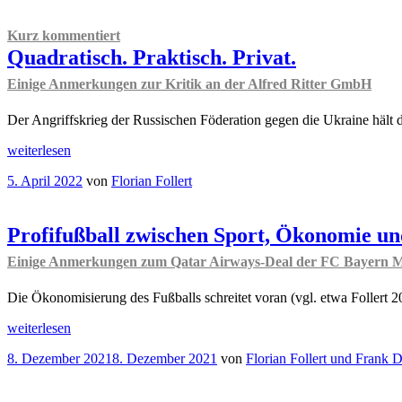
guter
Ratgeber
Kurz kommentiert
–
Quadratisch. Praktisch. Privat.
Wut
auch
Einige Anmerkungen zur Kritik an der Alfred Ritter GmbH
nicht
Ordonomische
Der Angriffskrieg der Russischen Föderation gegen die Ukraine hält di
Reflexionen
zum
„
Kurz
weiterlesen
Ukraine-
kommentiert
Krieg
Veröffentlicht
5. April 2022
von
Florian Follert
Quadratisch.
“
am
Praktisch.
Privat.
Einige
Profifußball zwischen Sport, Ökonomie u
Anmerkungen
Einige Anmerkungen zum Qatar Airways-Deal der FC Bayern
zur
Kritik
an
Die Ökonomisierung des Fußballs schreitet voran (vgl. etwa Follert 20
der
„Profifußball
Alfred
weiterlesen
zwischen
Ritter
Veröffentlicht
8. Dezember 2021
8. Dezember 2021
von
Florian Follert und Frank
Sport,
GmbH
am
Ökonomie
“
und