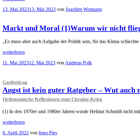
und
Veröffentlicht
13. Mai 2023
13. Mai 2023
von
Joachim Weimann
Moral
am
(2)
Warum
wir
doch
Markt und Moral (1)
Warum wir nicht flieg
fliegen
können“
„Es muss aber auch Aufgabe der Politik sein, für das Klima schlecht
„
Markt
weiterlesen
und
Veröffentlicht
11. Mai 2023
12. Mai 2023
von
Andreas Polk
Moral
am
(1)
Warum
wir
nicht
Gastbeitrag
fliegen
Angst ist kein guter Ratgeber – Wut auch 
sollten“
Ordonomische Reflexionen zum Ukraine-Krieg
(1) In den 1970er und 1980er Jahren wurde Helmut Schmidt nicht müd
„
Gastbeitrag
weiterlesen
Angst
Veröffentlicht
6. April 2022
von
Ingo Pies
ist
am
kein