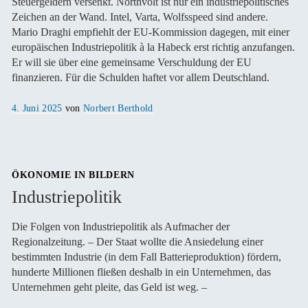
Steuergeldern versenkt. Northvolt ist nur ein industriepolitisches
Zeichen an der Wand. Intel, Varta, Wolfsspeed sind andere.
Mario Draghi empfiehlt der EU-Kommission dagegen, mit einer
europäischen Industriepolitik à la Habeck erst richtig anzufangen.
Er will sie über eine gemeinsame Verschuldung der EU
finanzieren. Für die Schulden haftet vor allem Deutschland.
Veröffentlicht
4. Juni 2025
von
Norbert Berthold
am
ÖKONOMIE IN BILDERN
Industriepolitik
Die Folgen von Industriepolitik als Aufmacher der
Regionalzeitung. – Der Staat wollte die Ansiedelung einer
bestimmten Industrie (in dem Fall Batterieproduktion) fördern,
hunderte Millionen fließen deshalb in ein Unternehmen, das
Unternehmen geht pleite, das Geld ist weg. –