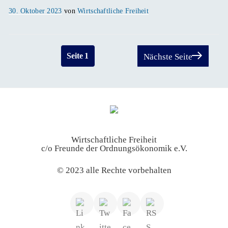
Veröffentlicht
30. Oktober 2023
von
Wirtschaftliche Freiheit
am
Seitennummerierung
Seite
1
Nächste Seite
der
Beiträge
Wirtschaftliche Freiheit
c/o Freunde der Ordnungsökonomik e.V.
© 2023 alle Rechte vorbehalten