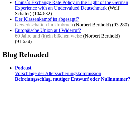
China`s Exchange Rate Policy in the Light of the German
Experience with an Undervalued Deutschmark
(Wolf
Schäfer)
(104.632)
Der Klassenkampf ist abgesagt!?
Gewerkschaften im Umbruch
(Norbert Berthold)
(93.280)
Europäische Union auf Widerruf?
60 Jahre und (k)ein bißchen weise
(Norbert Berthold)
(91.624)
Blog Reloaded
Podcast
Vorschläge der Alterssicherungskommission
Befreiungsschlag, mutiger Entwurf oder Nullnummer?