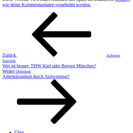
wie deine Kommentardaten verarbeitet werden.
Beitragsnavigation
Vorheriger
Beitrag
Zurück
Achtung
Statistik
Wer ist besser: THW Kiel oder Bayern München?
Nächster
Weiter
Ordothek
Beitrag
Arbeitslosigkeit durch Aufwertung?
Über