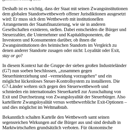
Deshalb ist es wichtig, dass der Staat mit seinen Zwangsinstitutionen
dem globalen Standortwettbewerb offener Jurisdiktionen ausgesetzt
wird: Er muss sich dem Wettbewerb mit institutionellen
Arrangements der Staatsfinanzierung, wie sie in anderen
Gesellschaften existieren, stellen. Dabei entscheiden die Bürger und
Steuerzahler, die Unternehmer und Kapitaldisponenten, die
Investoren und Konsumenten darüber, ob ihnen die
Zwangsinstitutionen des heimischen Standorts im Vergleich zu
denen anderer Standorte zusagen oder nicht: Loyalität oder Exit,
stay or go
?
In diesem Kontext hat die Gruppe der sieben großen Industrieländer
(G7) nun soeben beschlossen, „zusammen gegen
Steuerhinterziehung und –vermeidung vorzugehen“ und ein
möglichst lückenloses Steuer-Kontrollsystem zu installieren. Die
G7-Länder wehren sich gegen den Steuerwettbewerb und
schmieden ein internationales Steuerkartell zur Ausschaltung von
Exit und Durchsetzung von Zwangsloyalität der Steuerbürger. Also
kartellierte Zwangsloyalität versus wettbewerbliche Exit-Optionen –
und dies möglichst im Weltmaßstab.
Bekanntlich schalten Kartelle den Wettbewerb samt seinen
segensreichen Wirkungen auf die Bürger aus und sind deshalb in
Marktwirtschaften grundsätzlich verboten. Für ökonomische