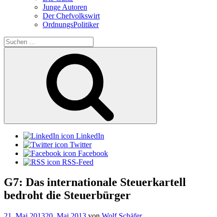
Junge Autoren
Der Chefvolkswirt
OrdnungsPolitiker
Suchen
nach:
Suchen
LinkedIn
Twitter
Facebook
RSS-Feed
G7: Das internationale Steuerkartell
bedroht die Steuerbürger
Veröffentlicht
21. Mai 2013
20. Mai 2013
von
Wolf Schäfer