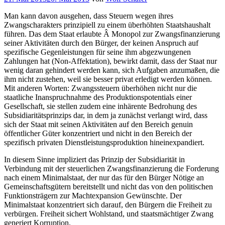
am
Man kann davon ausgehen, dass Steuern wegen ihres
Zwangscharakters prinzipiell zu einem überhöhten Staatshaushalt
führen. Das dem Staat erlaubte Â Monopol zur Zwangsfinanzierung
seiner Aktivitäten durch den Bürger, der keinen Anspruch auf
spezifische Gegenleistungen für seine ihm abgezwungenen
Zahlungen hat (Non-Affektation), bewirkt damit, dass der Staat nur
wenig daran gehindert werden kann, sich Aufgaben anzumaßen, die
ihm nicht zustehen, weil sie besser privat erledigt werden können.
Mit anderen Worten: Zwangssteuern überhöhen nicht nur die
staatliche Inanspruchnahme des Produktionspotentials einer
Gesellschaft, sie stellen zudem eine inhärente Bedrohung des
Subsidiaritätsprinzips dar, in dem ja zunächst verlangt wird, dass
sich der Staat mit seinen Aktivitäten auf den Bereich genuin
öffentlicher Güter konzentriert und nicht in den Bereich der
spezifisch privaten Dienstleistungsproduktion hineinexpandiert.
In diesem Sinne impliziert das Prinzip der Subsidiarität in
Verbindung mit der steuerlichen Zwangsfinanzierung die Forderung
nach einem Minimalstaat, der nur das für den Bürger Nötige an
Gemeinschaftsgütern bereitstellt und nicht das von den politischen
Funktionsträgern zur Machtexpansion Gewünschte. Der
Minimalstaat konzentriert sich darauf, den Bürgern die Freiheit zu
verbürgen. Freiheit sichert Wohlstand, und staatsmächtiger Zwang
generiert Korruption.