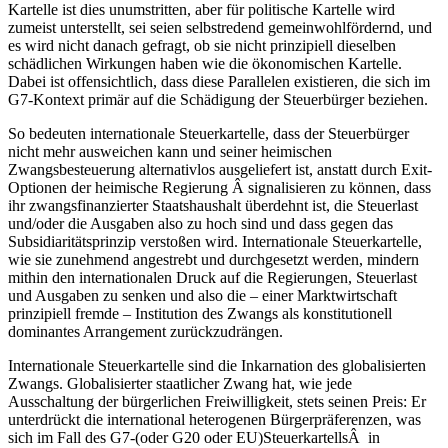
Kartelle ist dies unumstritten, aber für politische Kartelle wird
zumeist unterstellt, sei seien selbstredend gemeinwohlfördernd, und
es wird nicht danach gefragt, ob sie nicht prinzipiell dieselben
schädlichen Wirkungen haben wie die ökonomischen Kartelle.
Dabei ist offensichtlich, dass diese Parallelen existieren, die sich im
G7-Kontext primär auf die Schädigung der Steuerbürger beziehen.
So bedeuten internationale Steuerkartelle, dass der Steuerbürger
nicht mehr ausweichen kann und seiner heimischen
Zwangsbesteuerung alternativlos ausgeliefert ist, anstatt durch Exit-
Optionen der heimische Regierung Â signalisieren zu können, dass
ihr zwangsfinanzierter Staatshaushalt überdehnt ist, die Steuerlast
und/oder die Ausgaben also zu hoch sind und dass gegen das
Subsidiaritätsprinzip verstoßen wird. Internationale Steuerkartelle,
wie sie zunehmend angestrebt und durchgesetzt werden, mindern
mithin den internationalen Druck auf die Regierungen, Steuerlast
und Ausgaben zu senken und also die – einer Marktwirtschaft
prinzipiell fremde – Institution des Zwangs als konstitutionell
dominantes Arrangement zurückzudrängen.
Internationale Steuerkartelle sind die Inkarnation des globalisierten
Zwangs. Globalisierter staatlicher Zwang hat, wie jede
Ausschaltung der bürgerlichen Freiwilligkeit, stets seinen Preis: Er
unterdrückt die international heterogenen Bürgerpräferenzen, was
sich im Fall des G7-(oder G20 oder EU)SteuerkartellsÂ in