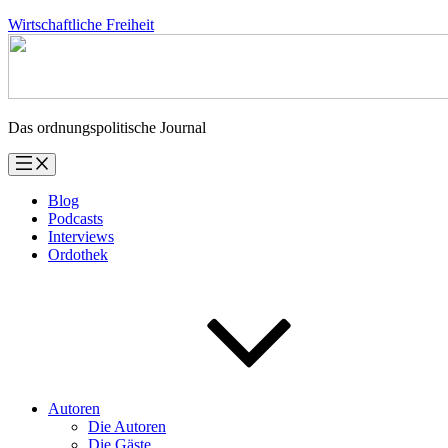
Zum
Wirtschaftliche Freiheit
Inhalt
springen
Das ordnungspolitische Journal
Blog
Podcasts
Interviews
Ordothek
Autoren
Die Autoren
Die Gäste