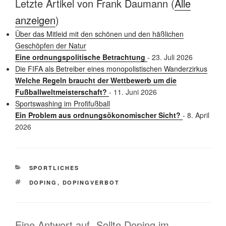
Letzte Artikel von Frank Daumann
(
Alle
anzeigen
)
Über das Mitleid mit den schönen und den häßlichen
Geschöpfen der Natur
Eine ordnungspolitische Betrachtung
- 23. Juli 2026
Die FIFA als Betreiber eines monopolistischen Wanderzirkus
Welche Regeln braucht der Wettbewerb um die
Fußballweltmeisterschaft?
- 11. Juni 2026
Sportswashing im Profifußball
Ein Problem aus ordnungsökonomischer Sicht?
- 8. April
2026
KATEGORIEN
SPORTLICHES
SCHLAGWÖRTER
DOPING
,
DOPINGVERBOT
Eine Antwort auf „Sollte Doping im