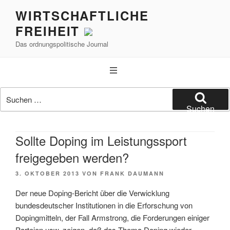
Zum
WIRTSCHAFTLICHE
Inhalt
FREIHEIT
springen
Das ordnungspolitische Journal
Suchen
nach:
Suchen
Sollte Doping im Leistungssport
freigegeben werden?
VERÖFFENTLICHT
3. OKTOBER 2013
VON
FRANK DAUMANN
AM
Der neue Doping-Bericht über die Verwicklung
bundesdeutscher Institutionen in die Erforschung von
Dopingmitteln, der Fall Armstrong, die Forderungen einiger
Parteien usw. zeigen, daß das Thema Doping wieder