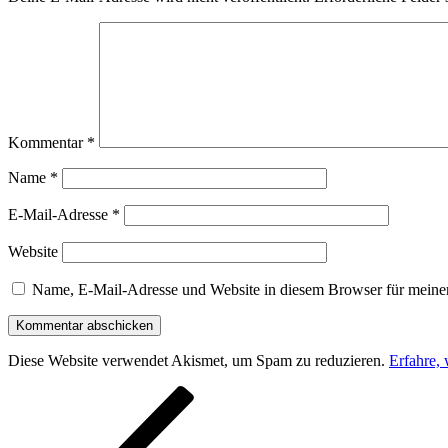
Kommentar
*
Name
*
E-Mail-Adresse
*
Website
Name, E-Mail-Adresse und Website in diesem Browser für meine
Diese Website verwendet Akismet, um Spam zu reduzieren.
Erfahre,
Beitragsnavigation
Vorheriger
Beitrag