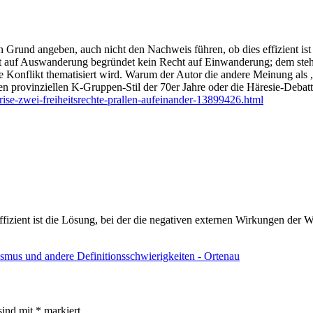
n Grund angeben, auch nicht den Nachweis führen, ob dies effizient ist 
 Recht auf Auswanderung begründet kein Recht auf Einwanderung; dem st
berale Konflikt thematisiert wird. Warum der Autor die andere Meinung 
 den provinziellen K-Gruppen-Stil der 70er Jahre oder die Häresie-Debat
skrise-zwei-freiheitsrechte-prallen-aufeinander-13899426.html
ffizient ist die Lösung, bei der die negativen externen Wirkungen der W
ismus und andere Definitionsschwierigkeiten - Ortenau
sind mit
*
markiert