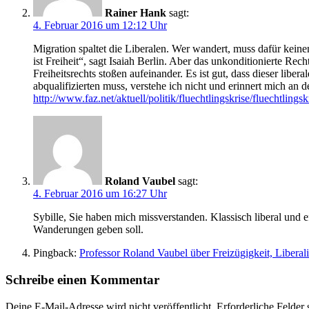
Rainer Hank
sagt:
4. Februar 2016 um 12:12 Uhr
Migration spaltet die Liberalen. Wer wandert, muss dafür keine
ist Freiheit“, sagt Isaiah Berlin. Aber das unkonditionierte
Freiheitsrechts stoßen aufeinander. Es ist gut, dass dieser li
abqualifizierten muss, verstehe ich nicht und erinnert mich an
http://www.faz.net/aktuell/politik/fluechtlingskrise/fluechtling
Roland Vaubel
sagt:
4. Februar 2016 um 16:27 Uhr
Sybille, Sie haben mich missverstanden. Klassisch liberal und e
Wanderungen geben soll.
Pingback:
Professor Roland Vaubel über Freizügigkeit, Liberal
Schreibe einen Kommentar
Deine E-Mail-Adresse wird nicht veröffentlicht.
Erforderliche Felder 