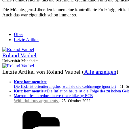
Die Möchte-gern-Liberalen lehnen eine kontrollierte Freizügigkeit ka
Auch das war eigentlich schon immer so.
Über
Letzte Artikel
Roland Vaubel
Universität Mannheim
Letzte Artikel von Roland Vaubel
(
Alle anzeigen
)
Kurz kommentiert
Die EZB ist orientierungslos, weil sie die Geldmenge ignoriert
- 11. S
Kurz kommentiert
Die Inflation heute ist die Folge des zu hohen 
Macron tries to reduce interest rate hike by ECB
With dubious arguments
- 25. Oktober 2022
Kategorien