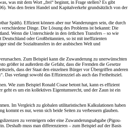
was, was mit dem Wort „frei“ beginnt, in Frage stellen? Es gibt
996). Was den freien Handel und Kapitalverkehr grundsätzlich von der
thar Späth). Effizient können aber nur Wanderungen sein, die durch
aus verschiedene Dinge. Die Lösung des Problems ist bekannt: Die
land. Wenn die Unterschiede in den örtlichen Transfers – so wie
Deutschland oder Großbritannien, so ist mit ineffizienten
r sind die Sozialtransfers in der arabischen Welt und
en verursachen. Zum Beispiel kann die Zuwanderung zu unerwünschten
to größer ist außerdem die Gefahr, dass die Fremden die Gesetze
itsziels, dass der Staat den einzelnen Bürger vor Übergriffen anderen
. Das verlangt sowohl das Effizienzziel als auch das Freiheitsziel.
nen. Wie zum Beispiel Ronald Coase betont hat, kann es effizient
r geht es um ein kollektives Eigentumsrecht, und der Zaun ist ein
en. Im Vergleich zu globalen utilitaristischen Kalkulationen haben
ng kommt es nur, wenn sich beide Seiten zu verbessern glauben.
ungslizenzen zu versteigern oder eine Zuwanderungsabgabe (Pigou-
in. Deshalb muss man differenzieren – zum Beispiel auf der Basis