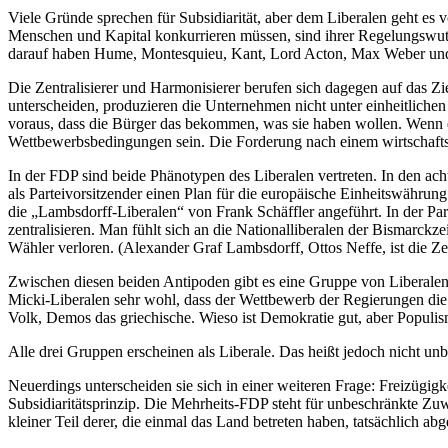
Viele Gründe sprechen für Subsidiarität, aber dem Liberalen geht es
Menschen und Kapital konkurrieren müssen, sind ihrer Regelungswut
darauf haben Hume, Montesquieu, Kant, Lord Acton, Max Weber und
Die Zentralisierer und Harmonisierer berufen sich dagegen auf das 
unterscheiden, produzieren die Unternehmen nicht unter einheitlichen 
voraus, dass die Bürger das bekommen, was sie haben wollen. Wenn d
Wettbewerbsbedingungen sein. Die Forderung nach einem wirtschaftspol
In der FDP sind beide Phänotypen des Liberalen vertreten. In den a
als Parteivorsitzender einen Plan für die europäische Einheitswähru
die „Lambsdorff-Liberalen“ von Frank Schäffler angeführt. In der Part
zentralisieren. Man fühlt sich an die Nationalliberalen der Bismarck
Wähler verloren. (Alexander Graf Lambsdorff, Ottos Neffe, ist die Zen
Zwischen diesen beiden Antipoden gibt es eine Gruppe von Liberalen
Micki-Liberalen sehr wohl, dass der Wettbewerb der Regierungen die G
Volk, Demos das griechische. Wieso ist Demokratie gut, aber Populis
Alle drei Gruppen erscheinen als Liberale. Das heißt jedoch nicht unbe
Neuerdings unterscheiden sie sich in einer weiteren Frage: Freizügigk
Subsidiaritätsprinzip. Die Mehrheits-FDP steht für unbeschränkte Zuw
kleiner Teil derer, die einmal das Land betreten haben, tatsächlich 