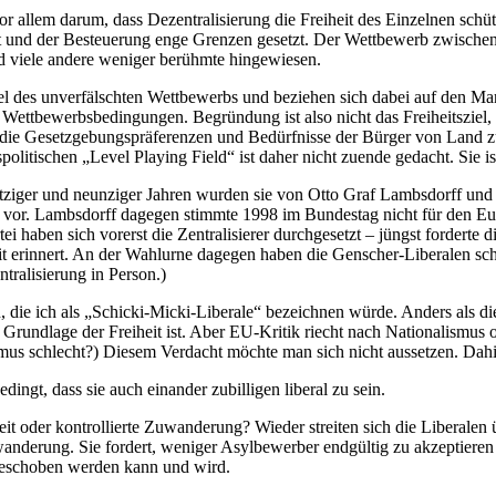
 vor allem darum, dass Dezentralisierung die Freiheit des Einzelnen s
 und der Besteuerung enge Grenzen gesetzt. Der Wettbewerb zwischen
 viele andere weniger berühmte hingewiesen.
Ziel des unverfälschten Wettbewerbs und beziehen sich dabei auf den M
Wettbewerbsbedingungen. Begründung ist also nicht das Freiheitsziel, son
ie Gesetzgebungspräferenzen und Bedürfnisse der Bürger von Land zu 
itischen „Level Playing Field“ ist daher nicht zuende gedacht. Sie ist 
chtziger und neunziger Jahren wurden sie von Otto Graf Lambsdorff und
ng vor. Lambsdorff dagegen stimmte 1998 im Bundestag nicht für den E
ei haben sich vorerst die Zentralisierer durchgesetzt – jüngst forderte
zeit erinnert. An der Wahlurne dagegen haben die Genscher-Liberalen sc
tralisierung in Person.)
, die ich als „Schicki-Micki-Liberale“ bezeichnen würde. Anders als 
rundlage der Freiheit ist. Aber EU-Kritik riecht nach Nationalismus od
mus schlecht?) Diesem Verdacht möchte man sich nicht aussetzen. Dahi
dingt, dass sie auch einander zubilligen liberal zu sein.
eit oder kontrollierte Zuwanderung? Wieder streiten sich die Liberalen
anderung. Sie fordert, weniger Asylbewerber endgültig zu akzeptieren 
abgeschoben werden kann und wird.