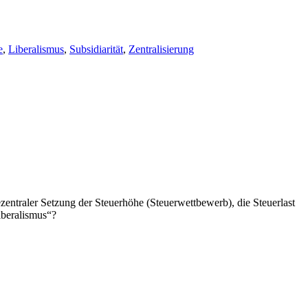
e
,
Liberalismus
,
Subsidiarität
,
Zentralisierung
dezentraler Setzung der Steuerhöhe (Steuerwettbewerb), die Steuerlast
iberalismus“?