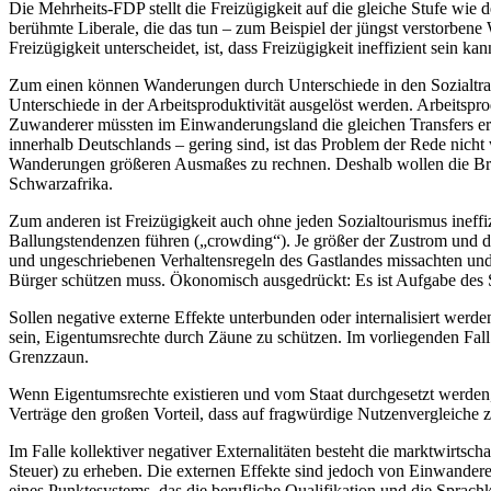
Die Mehrheits-FDP stellt die Freizügigkeit auf die gleiche Stufe wie 
berühmte Liberale, die das tun – zum Beispiel der jüngst verstorben
Freizügigkeit unterscheidet, ist, dass Freizügigkeit ineffizient sein k
Zum einen können Wanderungen durch Unterschiede in den Sozialtrans
Unterschiede in der Arbeitsproduktivität ausgelöst werden. Arbeitspro
Zuwanderer müssten im Einwanderungsland die gleichen Transfers erha
innerhalb Deutschlands – gering sind, ist das Problem der Rede nicht
Wanderungen größeren Ausmaßes zu rechnen. Deshalb wollen die Brite
Schwarzafrika.
Zum anderen ist Freizügigkeit auch ohne jeden Sozialtourismus inef
Ballungstendenzen führen („crowding“). Je größer der Zustrom und d
und ungeschriebenen Verhaltensregeln des Gastlandes missachten und Ko
Bürger schützen muss. Ökonomisch ausgedrückt: Es ist Aufgabe des Staa
Sollen negative externe Effekte unterbunden oder internalisiert werd
sein, Eigentumsrechte durch Zäune zu schützen. Im vorliegenden Fall 
Grenzzaun.
Wenn Eigentumsrechte existieren und vom Staat durchgesetzt werden,
Verträge den großen Vorteil, dass auf fragwürdige Nutzenvergleiche
Im Falle kollektiver negativer Externalitäten besteht die marktwirt
Steuer) zu erheben. Die externen Effekte sind jedoch von Einwandere
eines Punktesystems, das die berufliche Qualifikation und die Sprach