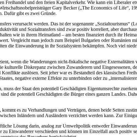
den Freihandel und den freien Kapitalverkehr. Wie kann ein Liberaler et
e Wirtschaftsnobelpreisträger Gary Becker („The Economics of Life“, 1
ann. Dafür gibt es zwei Gründe.
fers verursacht werden. Das ist der sogenannte „Sozialtourismus“ (Lo
duktivität und Sozialtransfers sind zwar positiv korreliert, aber durch
lten wie in ihrem Heimatland – am besten finanziert durch ihr Heimat
 wert. Vergleicht man jedoch zum Beispiel Bulgarien oder Rumänien mit 
n die Einwanderung in ihr Sozialsystem bekämpfen. Noch viel niedrige
fizient, wenn die Wanderungen nicht-fiskalische negative Externalität
ie kulturelle Diskrepanz zwischen Zuwanderern und Eingesessenen, des
nflikte auslösen. Seit jeher war es Bestandteil des klassischen Freihe
tes, negative externe Effekte zu unterbinden oder zu „internalisieren“
en, muss der Staat den potentiell Geschädigten Eigentumsrechte zuerken
sind die potentiell Geschädigten die Bürger eines ganzen Landes. Dahe
 kommt es zu Verhandlungen und Verträgen, denen beide Seiten zustimm
 zwischen Inländern und Ausländern verzichtet werden kann. Zur Einigu
schaftliche Lösung darin, analog zur Umweltpolitik entweder Einwander
r zu Einwanderer verschieden und können im Einzelfall auch positiv se
kenntnisse des Bewerbers berücksichtigt.