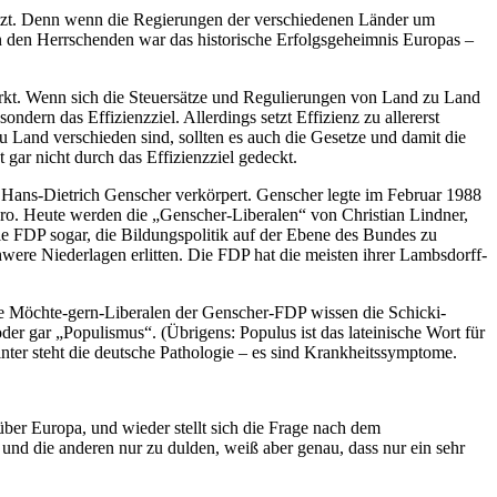
chützt. Denn wenn die Regierungen der verschiedenen Länder um
 den Herrschenden war das historische Erfolgsgeheimnis Europas –
arkt. Wenn sich die Steuersätze und Regulierungen von Land zu Land
dern das Effizienzziel. Allerdings setzt Effizienz zu allererst
Land verschieden sind, sollten es auch die Gesetze und damit die
gar nicht durch das Effizienzziel gedeckt.
 Hans-Dietrich Genscher verkörpert. Genscher legte im Februar 1988
uro. Heute werden die „Genscher-Liberalen“ von Christian Lindner,
 die FDP sogar, die Bildungspolitik auf der Ebene des Bundes zu
hwere Niederlagen erlitten. Die FDP hat die meisten ihrer Lambsdorff-
die Möchte-gern-Liberalen der Genscher-FDP wissen die Schicki-
er gar „Populismus“. (Übrigens: Populus ist das lateinische Wort für
nter steht die deutsche Pathologie – es sind Krankheitssymptome.
 über Europa, und wieder stellt sich die Frage nach dem
und die anderen nur zu dulden, weiß aber genau, dass nur ein sehr