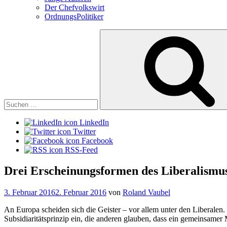
Der Chefvolkswirt
OrdnungsPolitiker
Suchen
nach:
LinkedIn
Twitter
Facebook
RSS-Feed
Drei Erscheinungsformen des Liberalismu
Veröffentlicht
3. Februar 2016
2. Februar 2016
von
Roland Vaubel
am
An Europa scheiden sich die Geister – vor allem unter den Liberalen
Subsidiaritätsprinzip ein, die anderen glauben, dass ein gemeinsamer