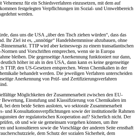
 mit Vehemenz für ein Schiedsverfahren einzusetzen, mit dem auf
abkommen festgelegten Verpflichtungen im Sozial- und Umweltbereich
ausgedehnt werden.
ürde, dass uns die USA „über den Tisch ziehen würden“, dass das
nd. Ihr Ziel ist es, „unnötige“ Handelshemmnisse abzubauen, ohne
EU-Binnenmarkt. TTIP wird aber keineswegs zu einem transatlantischen
-Normen und Vorschriften entsprechen, wenn sie in Europa
nahme bleiben. Die gegenseitige Anerkennung funktioniert nur dann,
 deutlich höher ist als in den USA, dann kann es keine gegenseitige
ch TTIP, den US-Gesetzen entsprechen. Wenn Chemikalien in der
 Chemikalie behandelt werden. Die jeweiligen Verfahren unterscheiden
enseitige Anerkennung von Prüf- und Zertifizierungsverfahren
ind.
t vielfältige Möglichkeiten der Zusammenarbeit zwischen den EU-
r Bewertung, Einstufung und Klassifizierung von Chemikalien im
eil, bei dem beide Seiten ausloten, wo sektorale Zusammenarbeit
ons- und Konsultationsverpflichtungen sowie der institutionelle Rahmen
ugunsten der regulatorischen Kooperation auf? Sicherlich nicht. Der
ng prüfen, ob und wie sie gemeinsam vorgehen können, um ihre
en und konsultieren sowie die Vorschläge der anderen Seite ernsthaft
ucherschutzziele, dem Schutz der sozialen Sicherheit, dem