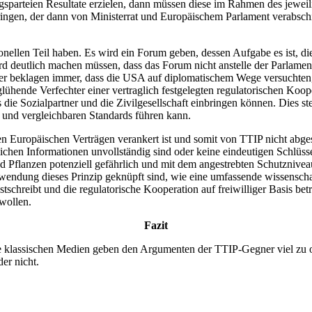
tragsparteien Resultate erzielen, dann müssen diese im Rahmen des jewe
ngen, der dann von Ministerrat und Europäischem Parlament verabschie
onellen Teil haben. Es wird ein Forum geben, dessen Aufgabe es ist, di
d deutlich machen müssen, dass das Forum nicht anstelle der Parlamen
ner beklagen immer, dass die USA auf diplomatischem Wege versuchten,
ühende Verfechter einer vertraglich festgelegten regulatorischen Koop
s die Sozialpartner und die Zivilgesellschaft einbringen können. Dies st
und vergleichbaren Standards führen kann.
 Europäischen Verträgen verankert ist und somit von TTIP nicht abge
chen Informationen unvollständig sind oder keine eindeutigen Schlüss
 Pflanzen potenziell gefährlich und mit dem angestrebten Schutznivea
nwendung dieses Prinzip geknüpft sind, wie eine umfassende wissensch
chreibt und die regulatorische Kooperation auf freiwilliger Basis bet
 wollen.
Fazit
. Die klassischen Medien geben den Argumenten der TTIP-Gegner viel zu of
er nicht.