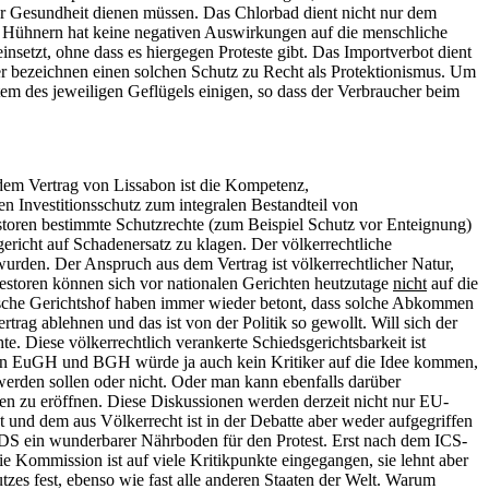
 Gesundheit dienen müssen. Das Chlorbad dient nicht nur dem
en Hühnern hat keine negativen Auswirkungen auf die menschliche
setzt, ohne dass es hiergegen Proteste gibt. Das Importverbot dient
ker bezeichnen einen solchen Schutz zu Recht als Protektionismus. Um
em des jeweiligen Geflügels einigen, so dass der Verbraucher beim
 dem Vertrag von Lissabon ist die Kompetenz,
 Investitionsschutz zum integralen Bestandteil von
storen bestimmte Schutzrechte (zum Beispiel Schutz vor Enteignung)
ericht auf Schadenersatz zu klagen. Der völkerrechtliche
 wurden. Der Anspruch aus dem Vertrag ist völkerrechtlicher Natur,
Investoren können sich vor nationalen Gerichten heutzutage
nicht
auf die
ische Gerichtshof haben immer wieder betont, dass solche Abkommen
rag ablehnen und das ist von der Politik so gewollt. Will sich der
e. Diese völkerrechtlich verankerte Schiedsgerichtsbarkeit ist
is von EuGH und BGH würde ja auch kein Kritiker auf die Idee kommen,
 werden sollen oder nicht. Oder man kann ebenfalls darüber
en zu eröffnen. Diese Diskussionen werden derzeit nicht nur EU-
und dem aus Völkerrecht ist in der Debatte aber weder aufgegriffen
ISDS ein wunderbarer Nährboden für den Protest. Erst nach dem ICS-
Die Kommission ist auf viele Kritikpunkte eingegangen, sie lehnt aber
tzes fest, ebenso wie fast alle anderen Staaten der Welt. Warum