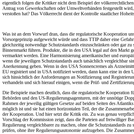
eigentlich folgen die Kritiker nicht dem Beispiel der völkerrechtlich
Antrag von Gewerkschaften oder Umweltverbänden festgestellt wird, 
verstoßen hat? Das Völkerrecht dient der Kontrolle staatlicher Hoheit
Was ist an dem Vorwurf dran, dass die regulatorische Kooperation u
Vorsorgeprinzip aufgeweicht würde und dass TTIP daher eine Gefahr f
gleichzeitig notwendige Schutzstandards einzuschränken oder gar zu 
Binnenmarkt führen. Produkte, die in den USA legal auf den Markt 
vermarktet werden. Eine Harmonisierung amerikanischer und europäisc
wenn die jeweiligen Schutzstandards auch tatsächlich vergleichbar si
Anerkennung geben. Wenn in den USA Sonnencremes als Arzneimitte
EU registriert und in USA notifiziert werden, dann kann eine in den 
sich hinsichtlich der Anforderungen an Notifizierung und Registrieru
verhandeln und sich hierauf einigen, wenn die Prüf- und Zertifizieru
Die Beispiele machen deutlich, dass die regulatorische Kooperation f
Behörden und den US-Regulierungsagenturen, mit der unnötige Doppe
Rahmen der jeweilig gültigen Gesetze auf beiden Seiten des Atlantiks
möglich ist und sie hat einen horizontalen Teil, der die Zusammenarbe
der Kooperation. Und hier setzt die Kritik ein. Zu was genau verpfli
Vorschlag der Kommission zeigt, dass die Parteien auf freiwilliger B
Regulierung vergleichbarer zu machen, ohne die Schutzstandards zu se
prüfen, ohne ihre Regulierungsautonomie aufzugeben. Die Zusammenar