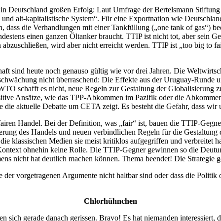
 in Deutschland großen Erfolg: Laut Umfrage der Bertelsmann Stiftung
le und alt-kapitalistische System“. Für eine Exportnation wie Deutsch
, dass die Verhandlungen mit einer Tankfüllung („one tank of gas“) be
estens einen ganzen Öltanker braucht. TTIP ist nicht tot, aber sein Ge
bzuschließen, wird aber nicht erreicht werden. TTIP ist „too big to fa
aft sind heute noch genauso gültig wie vor drei Jahren. Die Weltwirtsc
schwächung nicht überraschend: Die Effekte aus der Uruguay-Runde u
ie WTO schafft es nicht, neue Regeln zur Gestaltung der Globalisierun
positive Ansätze, wie das TPP-Abkommen im Pazifik oder die Abkomm
ie die aktuelle Debatte um CETA zeigt. Es besteht die Gefahr, dass wir
d fairen Handel. Bei der Definition, was „fair“ ist, bauen die TTIP-Geg
ierung des Handels und neuen verbindlichen Regeln für die Gestaltung d
ie klassischen Medien sie meist kritiklos aufgegriffen und verbreitet
 Kontext ohnehin keine Rolle. Die TTIP-Gegner gewinnen so die Deutun
mens nicht hat deutlich machen können. Thema beendet! Die Strategie g
viele der vorgetragenen Argumente nicht haltbar sind oder dass die Polit
Chlorhühnchen
ich gerade danach gerissen. Bravo! Es hat niemanden interessiert, d