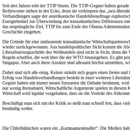
am
Seit drei Jahren tobt der TTIP Sturm. Die TTIP-Gegner haben gerade
Befürworter stehen in der Ecke, denn sie verkörpern das „neo-libera
Verhandlungen sagte der amerikanische Handelsbeauftrage euphorisch
Energiebedarf zur Überwindung der transatlantischen Differenzen mind
das ursprüngliche Ziel, TTIP bis zum Ende der Obama Administration a
Geschichte eingehen.
Die Gründe für eine umfassende transatlantische Wirtschaftspartnersch
wieder zurückgewonnen. Aus handelspolitischer Sicht kommt die Ab
Liberalisierungsschritte des Welthandels sind nicht in Sicht, denn d
Regeln schaffen, die weit über die der WTO hinausgehen. Es gibt 
Singapur. Aber auch diese Ansätze sind allesamt höchst umstritten, w
Dabei sind sich alle einig. Keiner sträubt sich gegen einen freien un
Erfolg von Handelsverhandlungen besteht in einer weiteren Liberalis
Gegner haben mit immer neuen Szenarien die Debatte bestimmt, weil d
nur wenig thematisiert. Wirtschaftliche Argumente spielen in diesem
Wirtschaft wird lapidar vorgehalten, dass sie die Vorteile des Abkom
Beschäftigt man sich mit der Kritik so stellt man schnell fest, dass 
beständig weiter.
Die Chlorhühnchen waren ein „Kampagnenknaller“. Die Medien haben s