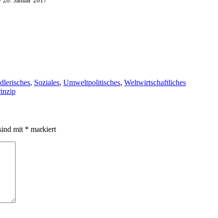
 28. Januar 2017
dlerisches
,
Soziales
,
Umweltpolitisches
,
Weltwirtschaftliches
inzip
sind mit
*
markiert