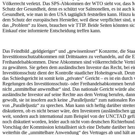
Völkerrecht verletzt. Das SPS-Abkommen der WTO sieht vor, dass M
Schutz der Gesundheit, denn es schützt vor Salmonellen, es ist auc
Gesundheit, wie man in den USA tagtäglich feststellen kann. Hinzu ko
dem Schutz der europäischen Hersteller, weil diese verpflichtet sind
das „Problem“ zu lösen, brauchen wir TTIP. Beide Seiten könnten sic
Einkauf eine informierte Entscheidung treffen kann.
Das Feindbild „geldgieriger“ und „gewissenloser“ Konzerne, die Sta
Investitionsschutzabkommen mit Drittstaaten zu verhandeln, auf die
Freihandelsabkommen. Diese Abkommen sind völkerrechtliche Verträge,
zu gewähren. Sie geben dem ausländischen Investor das Recht, bei ein
Investitionsschutz dient der Kontrolle staatlicher Hoheitsgewalt. De
das Schiedsgericht ist somit kein „privates“ Gericht – es ist ein dur
Regelungen des Investitionsschutz- oder Freihandelsabkommen beruf
nicht „unmittelbar anwendbar“ sind. Das nationale Gericht würde also
ausländische Investor auf seine Rechte aus dem Vertrag berufen, dann 
gewollt, sie ist insofern auch keine „Paralleljustiz“ zum nationale
von „Paralleljustiz“ zu sprechen. Man kann sich heftig darüber strei
diskutieren, ob es nicht besser wäre, den Investoren (ausländischen
u
weit, sondern auch international zum Beispiel von der UNCTAD gefüh
noch diskutiert worden, leider auch nicht vom deutschen Richterbund
Vorschlag der Kommission kristallisiert sich eine Debatte darüber her
weiterhin die „unmittelbare Anwendung“ des Vertrages ab und hält an e