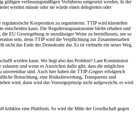
ilig gültigen verfassungsmäßigen Verfahrens umgesetzt werden. In der
det werden müsste oder sie würde einen delegierten oder
e regulatorische Kooperation zu organisieren. TTIP wird klarstellen
te entscheiden kann. Die Regulierungsautonomie bleibt erhalten und
 die EU Gesetzgebung in unzulässiger Weise zu beeinflussen, um so
eration sein, denn TTIP wird die Verpflichtung zur Zusammenarbeit
ellt nicht das Ende der Demokratie dar. Es ist vielmehr ein neuer Weg,
schafft werden kann. Wo liegt also das Problem? Laut Kommission
e zulassen und wenn es Anzeichen dafür gibt, dass die möglichen
u unvereinbar sind. Auch hier haben die TTIP-Gegner erfolgreich
aftliche Betrachtung, eine Risikobewertung, Transparenz und
rieben wird, dann wird das Vorsorgeprinzip nicht aufgeweicht, es wird
t kritiklos eine Plattform. So wird die Mitte der Gesellschaft gegen