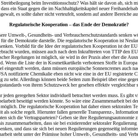
en Streitbeilegung beim Investitionsschutz? Was hält sie davon ab, sich
dass ein Staat gegen die im Nachhaltigkeitskapitel neuer Freihandels
sgewalt, es sollte daher nicht verteufelt, sondern auf andere Bereiche 
Regulatorische Kooperation – das Ende der Demokratie?
nsere Umwelt-, Gesundheits- und Verbraucherschutzstandards senken w
ür die Demokratie darstelle. Die regulatorische Kooperation ist Neula
senken. Vorbild für die Idee der regulatorischen Kooperation ist der 
gebracht wurden, müssen auch nach dem Inkrafttreten von TTIP den EU
her Regelungen ist möglich, sie wird in der Praxis aber eher die Aus
nd. Wenn die Liste der in Kosmetikartikeln verbotenen Stoffe in Europa
l eingestuft werden, dann müssen europäische Sonnencremes auch na
USA notifizierte Chemikalie eben nicht wie eine in der EU registrierte
ng zu sehr. Allerdings können beide Seiten zum Beispiel über eine geg
ngsstandards von ihrem Schutzzweck her gesehen effektiv vergleichbar s
ür jeden geregelten Sektor individuell betrachtet werden muss. Es gib
larbeit beseitigt werden könnte. So wäre eine Zusammenarbeit bei de
 möglich. Die regulatorische Kooperation hat daher einen sektoralen T
it als solche regelt. Hierunter fallen generelle Transparenz-, Informati
chten sich die Vertragsparteien? Geben sie ihre Regulierungsautonomie z
asis zusammenarbeiten, dass sie bei existierender sektoraler Regulieru
nken, und dass sie sich bei neuen Regulierungen gegenseitig informier
beit steht unter der Prämisse hoher Umwelt-, Gesundheits- und Verbra