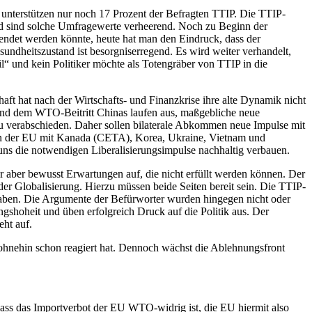
 unterstützen nur noch 17 Prozent der Befragten TTIP. Die TTIP-
land sind solche Umfragewerte verheerend. Noch zu Beginn der
endet werden könnte, heute hat man den Eindruck, dass der
sundheitszustand ist besorgniserregend. Es wird weiter verhandelt,
il“ und kein Politiker möchte als Totengräber von TTIP in die
haft hat nach der Wirtschafts- und Finanzkrise ihre alte Dynamik nicht
nd dem WTO-Beitritt Chinas laufen aus, maßgebliche neue
g zu verabschieden. Daher sollen bilaterale Abkommen neue Impulse mit
en der EU mit Kanada (CETA), Korea, Ukraine, Vietnam und
 uns die notwendigen Liberalisierungsimpulse nachhaltig verbauen.
ner aber bewusst Erwartungen auf, die nicht erfüllt werden können. Der
er Globalisierung. Hierzu müssen beide Seiten bereit sein. Die TTIP-
 haben. Die Argumente der Befürworter wurden hingegen nicht oder
gshoheit und üben erfolgreich Druck auf die Politik aus. Der
eht auf.
ik ohnehin schon reagiert hat. Dennoch wächst die Ablehnungsfront
ass das Importverbot der EU WTO-widrig ist, die EU hiermit also