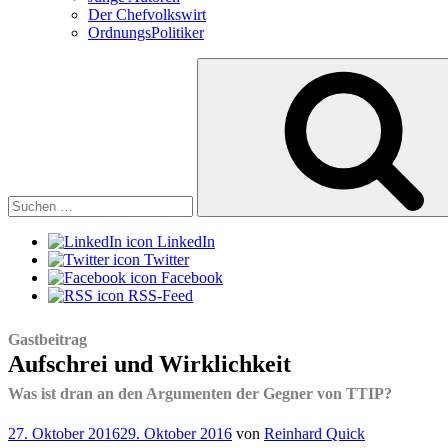
Der Chefvolkswirt
OrdnungsPolitiker
Suchen
nach:
LinkedIn
Twitter
Facebook
RSS-Feed
Gastbeitrag
Aufschrei und Wirklichkeit
Was ist dran an den Argumenten der Gegner von TTIP?
Veröffentlicht
27. Oktober 2016
29. Oktober 2016
von
Reinhard Quick