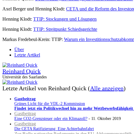
Axel Berger und Henning Klodt:
CETA und die Reform des Investor
Henning Klodt:
TTIP: Stockungen und Lösungen
Henning Klodt:
TTIP: Streitpunkt Schiedsgerichte
Markus Fredebeul-Krein: TTIP:
Warum ein Investitionsschutzabkom
Über
Letzte Artikel
Reinhard Quick
Universität des Saarlandes
Letzte Artikel von Reinhard Quick
(
Alle anzeigen
)
Gastbeitrag
Grünes Licht für die VDL-2 Kommission
Findet jetzt ein Politikwechsel hin zu mehr Wettbewerbsfähigkeit
Gastbeitrag
Eine CO2-Grenzsteuer oder ein Klimazoll?
- 11. Oktober 2019
Gastbeitrag
Die CETA Ratifizierung: Eine Achterbahnfahrt
Zur Rolle nationaler Parlamente in der EU-Abkommenspolitik