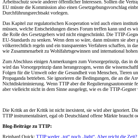
Arbeitsschutz sowie anderer öffentlicher Interessen. Sollten die Ver
EU müsste die Kommission also einen Gesetzgebungsvorschlag einbri
Durchführungsrechtsakt vorlegen.
Das Kapitel zur regulatorischen Kooperation wird auch einen instituti
müssen, welche Entscheidungen dieses Forum treffen kann und es wir
die Rolle des Gesetzgebers wird nicht eingeschränkt. Die TTIP-Geg
EU-Standards zu senken. Wenn dem so wäre, dann müssten sie aber gl
völkerrechtlich regeln und ein transparentes Verfahren schaffen, in da
wie Zusammenarbeit zu Wohlfahrtsgewinnen und international hohen 
Zum Abschluss einigen Anmerkungen zum Vorsorgeprinzip, das in den
wird das Vorsorgeprinzip dann herangezogen, wenn die wissenschaftli
Folgen für die Umwelt oder die Gesundheit von Menschen, Tieren und
Propaganda betrieben. Sie ignorieren die Bedingungen, die an die A
Nichtdiskriminierung. Wenn TTIP aber die Regulierungsautonomie fests
aber vielleicht nicht in dem Sinne ausgelegt, wie es die TTIP-Gegner
Die Kritik an der Kritik ist nicht inexistent, sie wird aber ignoriert
TTIP instrumentalisiert, egal ob Deutschland offene Märkte braucht od
Blog-Beiträge zu TTIP:
Reinhard Quick:
TTIP weder „tot“ noch „light“. Aber reicht die Zeit?