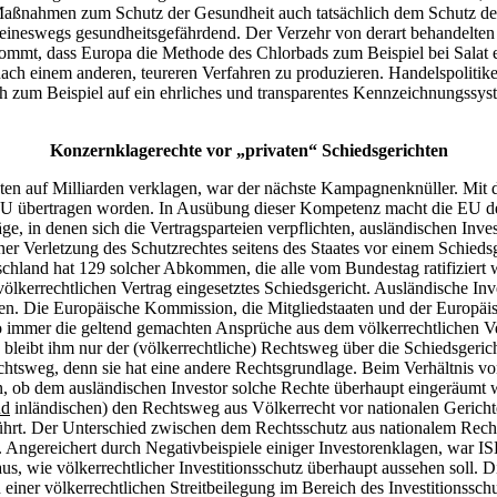
aßnahmen zum Schutz der Gesundheit auch tatsächlich dem Schutz der
h keineswegs gesundheitsgefährdend. Der Verzehr von derart behandelt
mmt, dass Europa die Methode des Chlorbads zum Beispiel bei Salat ein
, nach einem anderen, teureren Verfahren zu produzieren. Handelspoliti
h zum Beispiel auf ein ehrliches und transparentes Kennzeichnungssyst
Konzernklagerechte vor „privaten“ Schiedsgerichten
aten auf Milliarden verklagen, war der nächste Kampagnenknüller. Mit
 EU übertragen worden. In Ausübung dieser Kompetenz macht die EU den
 in denen sich die Vertragsparteien verpflichten, ausländischen Inve
er Verletzung des Schutzrechtes seitens des Staates vor einem Schiedsg
utschland hat 129 solcher Abkommen, die alle vom Bundestag ratifiziert
ch völkerrechtlichen Vertrag eingesetztes Schiedsgericht. Ausländische 
en. Die Europäische Kommission, die Mitgliedstaaten und der Europä
 immer die geltend gemachten Ansprüche aus dem völkerrechtlichen Vert
bleibt ihm nur der (völkerrechtliche) Rechtsweg über die Schiedsgericht
n Rechtsweg, denn sie hat eine andere Rechtsgrundlage. Beim Verhältn
ten, ob dem ausländischen Investor solche Rechte überhaupt eingeräumt
nd
inländischen) den Rechtsweg aus Völkerrecht vor nationalen Gericht
rt. Der Unterschied zwischen dem Rechtsschutz aus nationalem Recht 
. Angereichert durch Negativbeispiele einiger Investorenklagen, war 
aus, wie völkerrechtlicher Investitionsschutz überhaupt aussehen soll. 
iner völkerrechtlichen Streitbeilegung im Bereich des Investitionsschu