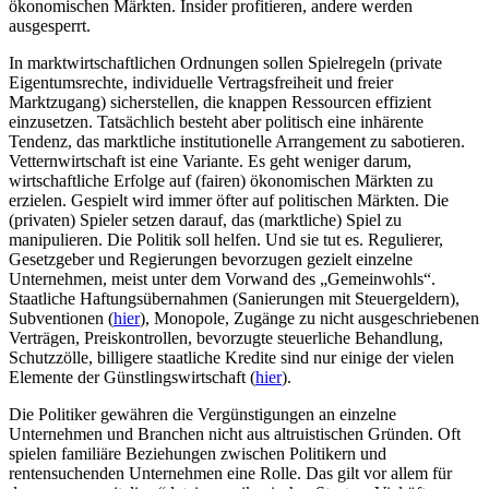
ökonomischen Märkten. Insider profitieren, andere werden
ausgesperrt.
In marktwirtschaftlichen Ordnungen sollen Spielregeln (private
Eigentumsrechte, individuelle Vertragsfreiheit und freier
Marktzugang) sicherstellen, die knappen Ressourcen effizient
einzusetzen. Tatsächlich besteht aber politisch eine inhärente
Tendenz, das marktliche institutionelle Arrangement zu sabotieren.
Vetternwirtschaft ist eine Variante. Es geht weniger darum,
wirtschaftliche Erfolge auf (fairen) ökonomischen Märkten zu
erzielen. Gespielt wird immer öfter auf politischen Märkten. Die
(privaten) Spieler setzen darauf, das (marktliche) Spiel zu
manipulieren. Die Politik soll helfen. Und sie tut es. Regulierer,
Gesetzgeber und Regierungen bevorzugen gezielt einzelne
Unternehmen, meist unter dem Vorwand des „Gemeinwohls“.
Staatliche Haftungsübernahmen (Sanierungen mit Steuergeldern),
Subventionen (
hier
), Monopole, Zugänge zu nicht ausgeschriebenen
Verträgen, Preiskontrollen, bevorzugte steuerliche Behandlung,
Schutzzölle, billigere staatliche Kredite sind nur einige der vielen
Elemente der Günstlingswirtschaft (
hier
).
Die Politiker gewähren die Vergünstigungen an einzelne
Unternehmen und Branchen nicht aus altruistischen Gründen. Oft
spielen familiäre Beziehungen zwischen Politikern und
rentensuchenden Unternehmen eine Rolle. Das gilt vor allem für