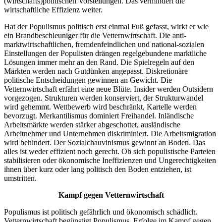
(wirtschafts)politischen Vorstellungen. Das vermindert die
wirtschaftliche Effizienz weiter.
Hat der Populismus politisch erst einmal Fuß gefasst, wirkt er wie
ein Brandbeschleuniger für die Vetternwirtschaft. Die anti-
marktwirtschaftlichen, fremdenfeindlichen und national-sozialen
Einstellungen der Populisten drängen regelgebundene marktliche
Lösungen immer mehr an den Rand. Die Spielregeln auf den
Märkten werden nach Gutdünken angepasst. Diskretionäre
politische Entscheidungen gewinnen an Gewicht. Die
Vetternwirtschaft erfährt eine neue Blüte. Insider werden Outsidern
vorgezogen. Strukturen werden konserviert, der Strukturwandel
wird gehemmt. Wettbewerb wird beschränkt, Kartelle werden
bevorzugt. Merkantilismus dominiert Freihandel. Inländische
Arbeitsmärkte werden stärker abgeschottet, ausländische
Arbeitnehmer und Unternehmen diskriminiert. Die Arbeitsmigration
wird behindert. Der Sozialchauvinismus gewinnt an Boden. Das
alles ist weder effizient noch gerecht. Ob sich populistische Parteien
stabilisieren oder ökonomische Ineffizienzen und Ungerechtigkeiten
ihnen über kurz oder lang politisch den Boden entziehen, ist
umstritten.
Kampf gegen Vetternwirtschaft
Populismus ist politisch gefährlich und ökonomisch schädlich.
Vetternwirtschaft begünstigt Populismus. Erfolge im Kampf gegen