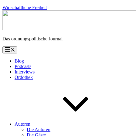
Zum
Wirtschaftliche Freiheit
Inhalt
springen
Das ordnungspolitische Journal
Blog
Podcasts
Interviews
Ordothek
Autoren
Die Autoren
Die Gäste