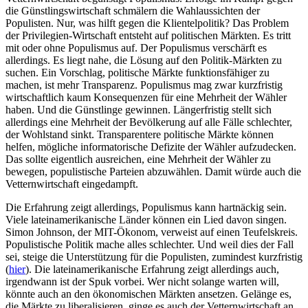
die Günstlingswirtschaft schmälern die Wahlaussichten der
Populisten. Nur, was hilft gegen die Klientelpolitik? Das Problem
der Privilegien-Wirtschaft entsteht auf politischen Märkten. Es tritt
mit oder ohne Populismus auf. Der Populismus verschärft es
allerdings. Es liegt nahe, die Lösung auf den Politik-Märkten zu
suchen. Ein Vorschlag, politische Märkte funktionsfähiger zu
machen, ist mehr Transparenz. Populismus mag zwar kurzfristig
wirtschaftlich kaum Konsequenzen für eine Mehrheit der Wähler
haben. Und die Günstlinge gewinnen. Längerfristig stellt sich
allerdings eine Mehrheit der Bevölkerung auf alle Fälle schlechter,
der Wohlstand sinkt. Transparentere politische Märkte können
helfen, mögliche informatorische Defizite der Wähler aufzudecken.
Das sollte eigentlich ausreichen, eine Mehrheit der Wähler zu
bewegen, populistische Parteien abzuwählen. Damit würde auch die
Vetternwirtschaft eingedampft.
Die Erfahrung zeigt allerdings, Populismus kann hartnäckig sein.
Viele lateinamerikanische Länder können ein Lied davon singen.
Simon Johnson, der MIT-Ökonom, verweist auf einen Teufelskreis.
Populistische Politik mache alles schlechter. Und weil dies der Fall
sei, steige die Unterstützung für die Populisten, zumindest kurzfristig
(
hier
). Die lateinamerikanische Erfahrung zeigt allerdings auch,
irgendwann ist der Spuk vorbei. Wer nicht solange warten will,
könnte auch an den ökonomischen Märkten ansetzen. Gelänge es,
die Märkte zu liberalisieren, ginge es auch der Vetternwirtschaft an