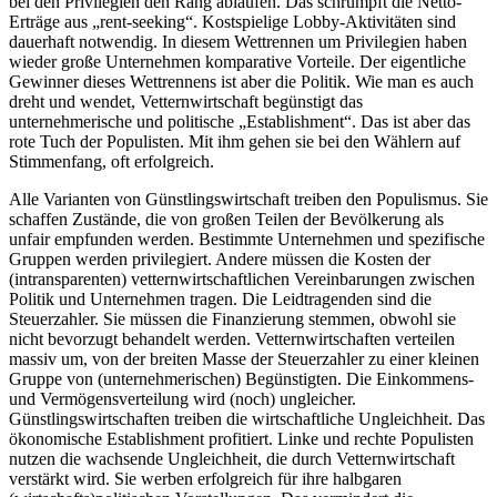
bei den Privilegien den Rang ablaufen. Das schrumpft die Netto-
Erträge aus „rent-seeking“. Kostspielige Lobby-Aktivitäten sind
dauerhaft notwendig. In diesem Wettrennen um Privilegien haben
wieder große Unternehmen komparative Vorteile. Der eigentliche
Gewinner dieses Wettrennens ist aber die Politik. Wie man es auch
dreht und wendet, Vetternwirtschaft begünstigt das
unternehmerische und politische „Establishment“. Das ist aber das
rote Tuch der Populisten. Mit ihm gehen sie bei den Wählern auf
Stimmenfang, oft erfolgreich.
Alle Varianten von Günstlingswirtschaft treiben den Populismus. Sie
schaffen Zustände, die von großen Teilen der Bevölkerung als
unfair empfunden werden. Bestimmte Unternehmen und spezifische
Gruppen werden privilegiert. Andere müssen die Kosten der
(intransparenten) vetternwirtschaftlichen Vereinbarungen zwischen
Politik und Unternehmen tragen. Die Leidtragenden sind die
Steuerzahler. Sie müssen die Finanzierung stemmen, obwohl sie
nicht bevorzugt behandelt werden. Vetternwirtschaften verteilen
massiv um, von der breiten Masse der Steuerzahler zu einer kleinen
Gruppe von (unternehmerischen) Begünstigten. Die Einkommens-
und Vermögensverteilung wird (noch) ungleicher.
Günstlingswirtschaften treiben die wirtschaftliche Ungleichheit. Das
ökonomische Establishment profitiert. Linke und rechte Populisten
nutzen die wachsende Ungleichheit, die durch Vetternwirtschaft
verstärkt wird. Sie werben erfolgreich für ihre halbgaren