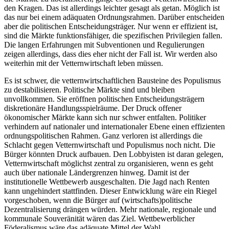
den Kragen. Das ist allerdings leichter gesagt als getan. Möglich ist
das nur bei einem adäquaten Ordnungsrahmen. Darüber entscheiden
aber die politischen Entscheidungsträger. Nur wenn er effizient ist,
sind die Märkte funktionsfähiger, die spezifischen Privilegien fallen.
Die langen Erfahrungen mit Subventionen und Regulierungen
zeigen allerdings, dass dies eher nicht der Fall ist. Wir werden also
weiterhin mit der Vetternwirtschaft leben müssen.
Es ist schwer, die vetternwirtschaftlichen Bausteine des Populismus
zu destabilisieren. Politische Märkte sind und bleiben
unvollkommen. Sie eröffnen politischen Entscheidungsträgern
diskretionäre Handlungsspielräume. Der Druck offener
ökonomischer Märkte kann sich nur schwer entfalten. Politiker
verhindern auf nationaler und internationaler Ebene einen effizienten
ordnungspolitischen Rahmen. Ganz verloren ist allerdings die
Schlacht gegen Vetternwirtschaft und Populismus noch nicht. Die
Bürger könnten Druck aufbauen. Den Lobbyisten ist daran gelegen,
Vetternwirtschaft möglichst zentral zu organisieren, wenn es geht
auch über nationale Ländergrenzen hinweg. Damit ist der
institutionelle Wettbewerb ausgeschalten. Die Jagd nach Renten
kann ungehindert stattfinden. Dieser Entwicklung wäre ein Riegel
vorgeschoben, wenn die Bürger auf (wirtschafts)politische
Dezentralisierung drängen würden. Mehr nationale, regionale und
kommunale Souveränität wären das Ziel. Wettbewerblicher
Föderalismus wäre das adäquate Mittel der Wahl.