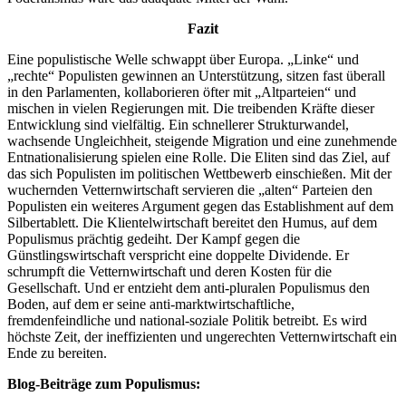
Fazit
Eine populistische Welle schwappt über Europa. „Linke“ und
„rechte“ Populisten gewinnen an Unterstützung, sitzen fast überall
in den Parlamenten, kollaborieren öfter mit „Altparteien“ und
mischen in vielen Regierungen mit. Die treibenden Kräfte dieser
Entwicklung sind vielfältig. Ein schnellerer Strukturwandel,
wachsende Ungleichheit, steigende Migration und eine zunehmende
Entnationalisierung spielen eine Rolle. Die Eliten sind das Ziel, auf
das sich Populisten im politischen Wettbewerb einschießen. Mit der
wuchernden Vetternwirtschaft servieren die „alten“ Parteien den
Populisten ein weiteres Argument gegen das Establishment auf dem
Silbertablett. Die Klientelwirtschaft bereitet den Humus, auf dem
Populismus prächtig gedeiht. Der Kampf gegen die
Günstlingswirtschaft verspricht eine doppelte Dividende. Er
schrumpft die Vetternwirtschaft und deren Kosten für die
Gesellschaft. Und er entzieht dem anti-pluralen Populismus den
Boden, auf dem er seine anti-marktwirtschaftliche,
fremdenfeindliche und national-soziale Politik betreibt. Es wird
höchste Zeit, der ineffizienten und ungerechten Vetternwirtschaft ein
Ende zu bereiten.
Blog-Beiträge zum Populismus: