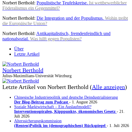
Norbert Berthold:
Populistische Teufelskreise.
Ist wettbewerblicher
Föderalismus ein Gegenmittel?
Norbert Berthold:
Die Integration und der Populismus.
Wohin treibt
die Europäische Union?
Norbert Berthold:
Antikapitalistisch, fremdenfeindlich und
nationalsozial.
Was hilft gegen Populisten?
Über
Letzte Artikel
Norbert Berthold
Julius-Maximilians-Universität Würzburg
Letzte Artikel von Norbert Berthold
(
Alle anzeigen
)
Chinesische Industriepolitik und deutsche Deindustrialisierung
Der Blog-Beitrag zum Podcast
- 1. August 2026
Soziale Marktwirtschaft – Ein Auslaufmodell?
Interventionsspiralen, Kipppunkte, ökonomisches Gesetz
- 21.
Juli 2026
Alterssicherungskommission
(Renten)Politik im (demographischen) Rückspiegel
- 1. Juli 2026