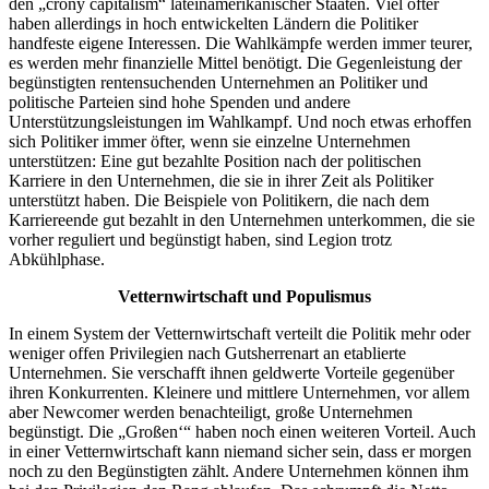
den „crony capitalism“ lateinamerikanischer Staaten. Viel öfter
haben allerdings in hoch entwickelten Ländern die Politiker
handfeste eigene Interessen. Die Wahlkämpfe werden immer teurer,
es werden mehr finanzielle Mittel benötigt. Die Gegenleistung der
begünstigten rentensuchenden Unternehmen an Politiker und
politische Parteien sind hohe Spenden und andere
Unterstützungsleistungen im Wahlkampf. Und noch etwas erhoffen
sich Politiker immer öfter, wenn sie einzelne Unternehmen
unterstützen: Eine gut bezahlte Position nach der politischen
Karriere in den Unternehmen, die sie in ihrer Zeit als Politiker
unterstützt haben. Die Beispiele von Politikern, die nach dem
Karriereende gut bezahlt in den Unternehmen unterkommen, die sie
vorher reguliert und begünstigt haben, sind Legion trotz
Abkühlphase.
Vetternwirtschaft und Populismus
In einem System der Vetternwirtschaft verteilt die Politik mehr oder
weniger offen Privilegien nach Gutsherrenart an etablierte
Unternehmen. Sie verschafft ihnen geldwerte Vorteile gegenüber
ihren Konkurrenten. Kleinere und mittlere Unternehmen, vor allem
aber Newcomer werden benachteiligt, große Unternehmen
begünstigt. Die „Großen‘“ haben noch einen weiteren Vorteil. Auch
in einer Vetternwirtschaft kann niemand sicher sein, dass er morgen
noch zu den Begünstigten zählt. Andere Unternehmen können ihm