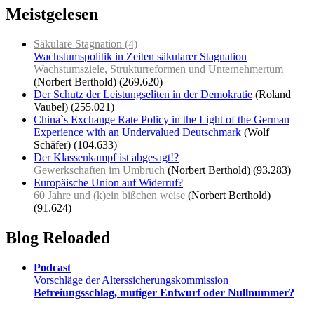
Meistgelesen
Säkulare Stagnation (4)
Wachstumspolitik in Zeiten säkularer Stagnation
Wachstumsziele, Strukturreformen und Unternehmertum
(Norbert Berthold)
(269.620)
Der Schutz der Leistungseliten in der Demokratie
(Roland
Vaubel)
(255.021)
China`s Exchange Rate Policy in the Light of the German
Experience with an Undervalued Deutschmark
(Wolf
Schäfer)
(104.633)
Der Klassenkampf ist abgesagt!?
Gewerkschaften im Umbruch
(Norbert Berthold)
(93.283)
Europäische Union auf Widerruf?
60 Jahre und (k)ein bißchen weise
(Norbert Berthold)
(91.624)
Blog Reloaded
Podcast
Vorschläge der Alterssicherungskommission
Befreiungsschlag, mutiger Entwurf oder Nullnummer?