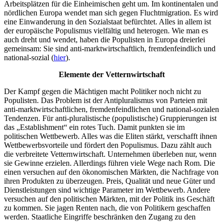
Arbeitsplätzen für die Einheimischen geht um. Im kontinentalen und
nördlichen Europa wendet man sich gegen Fluchtmigration. Es wird
eine Einwanderung in den Sozialstaat befürchtet. Alles in allem ist
der europäische Populismus vielfältig und heterogen. Wie man es
auch dreht und wendet, haben die Populisten in Europa dreierlei
gemeinsam: Sie sind anti-marktwirtschaftlich, fremdenfeindlich und
national-sozial (
hier
).
Elemente der Vetternwirtschaft
Der Kampf gegen die Mächtigen macht Politiker noch nicht zu
Populisten. Das Problem ist der Antipluralismus von Parteien mit
anti-marktwirtschaftlichen, fremdenfeindlichen und national-sozialen
Tendenzen. Für anti-pluralistische (populistische) Gruppierungen ist
das „Establishment“ ein rotes Tuch. Damit punkten sie im
politischen Wettbewerb. Alles was die Eliten stärkt, verschafft ihnen
Wettbewerbsvorteile und fördert den Populismus. Dazu zählt auch
die verbreitete Vetternwirtschaft. Unternehmen überleben nur, wenn
sie Gewinne erzielen. Allerdings führen viele Wege nach Rom. Die
einen versuchen auf den ökonomischen Märkten, die Nachfrage von
ihren Produkten zu überzeugen. Preis, Qualität und neue Güter und
Dienstleistungen sind wichtige Parameter im Wettbewerb. Andere
versuchen auf den politischen Märkten, mit der Politik ins Geschäft
zu kommen. Sie jagen Renten nach, die von Politikern geschaffen
werden. Staatliche Eingriffe beschränken den Zugang zu den