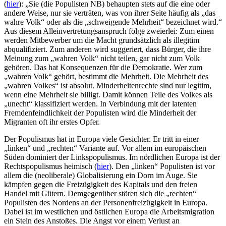
(
hier
): „Sie (die Populisten NB) behaupten stets auf die eine oder
andere Weise, nur sie verträten, was von ihrer Seite häufig als „das
wahre Volk“ oder als die „schweigende Mehrheit“ bezeichnet wird.“
Aus diesem Alleinvertretungsanspruch folge zweierlei: Zum einen
werden Mitbewerber um die Macht grundsätzlich als illegitim
abqualifiziert. Zum anderen wird suggeriert, dass Bürger, die ihre
Meinung zum „wahren Volk“ nicht teilen, gar nicht zum Volk
gehören. Das hat Konsequenzen für die Demokratie. Wer zum
„wahren Volk“ gehört, bestimmt die Mehrheit. Die Mehrheit des
„wahren Volkes“ ist absolut. Minderheitenrechte sind nur legitim,
wenn eine Mehrheit sie billigt. Damit können Teile des Volkes als
„unecht“ klassifiziert werden. In Verbindung mit der latenten
Fremdenfeindlichkeit der Populisten wird die Minderheit der
Migranten oft ihr erstes Opfer.
Der Populismus hat in Europa viele Gesichter. Er tritt in einer
„linken“ und „rechten“ Variante auf. Vor allem im europäischen
Süden dominiert der Linkspopulismus. Im nördlichen Europa ist der
Rechtspopulismus heimisch (
hier
). Den „linken“ Populisten ist vor
allem die (neoliberale) Globalisierung ein Dorn im Auge. Sie
kämpfen gegen die Freizügigkeit des Kapitals und den freien
Handel mit Gütern. Demgegenüber stören sich die „rechten“
Populisten des Nordens an der Personenfreizügigkeit in Europa.
Dabei ist im westlichen und östlichen Europa die Arbeitsmigration
ein Stein des Anstoßes. Die Angst vor einem Verlust an