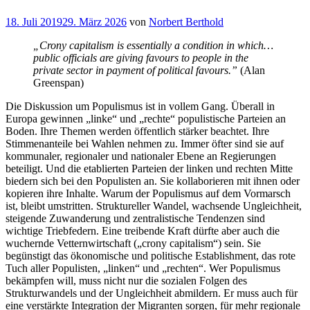
Veröffentlicht
18. Juli 2019
29. März 2026
von
Norbert Berthold
am
„Crony capitalism is essentially a condition in which…
public officials are giving favours to people in the
private sector in payment of political favours.”
(Alan
Greenspan)
Die Diskussion um Populismus ist in vollem Gang. Überall in
Europa gewinnen „linke“ und „rechte“ populistische Parteien an
Boden. Ihre Themen werden öffentlich stärker beachtet. Ihre
Stimmenanteile bei Wahlen nehmen zu. Immer öfter sind sie auf
kommunaler, regionaler und nationaler Ebene an Regierungen
beteiligt. Und die etablierten Parteien der linken und rechten Mitte
biedern sich bei den Populisten an. Sie kollaborieren mit ihnen oder
kopieren ihre Inhalte. Warum der Populismus auf dem Vormarsch
ist, bleibt umstritten. Struktureller Wandel, wachsende Ungleichheit,
steigende Zuwanderung und zentralistische Tendenzen sind
wichtige Triebfedern. Eine treibende Kraft dürfte aber auch die
wuchernde Vetternwirtschaft („crony capitalism“) sein. Sie
begünstigt das ökonomische und politische Establishment, das rote
Tuch aller Populisten, „linken“ und „rechten“. Wer Populismus
bekämpfen will, muss nicht nur die sozialen Folgen des
Strukturwandels und der Ungleichheit abmildern. Er muss auch für
eine verstärkte Integration der Migranten sorgen, für mehr regionale