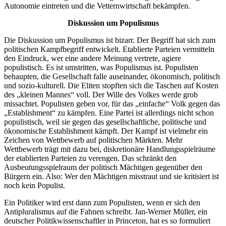
Autonomie eintreten und die Vetternwirtschaft bekämpfen.
Diskussion um Populismus
Die Diskussion um Populismus ist bizarr. Der Begriff hat sich zum
politischen Kampfbegriff entwickelt. Etablierte Parteien vermitteln
den Eindruck, wer eine andere Meinung vertrete, agiere
populistisch. Es ist umstritten, was Populismus ist. Populisten
behaupten, die Gesellschaft falle auseinander, ökonomisch, politisch
und sozio-kulturell. Die Eliten stopften sich die Taschen auf Kosten
des „kleinen Mannes“ voll. Der Wille des Volkes werde grob
missachtet. Populisten geben vor, für das „einfache“ Volk gegen das
„Establishment“ zu kämpfen. Eine Partei ist allerdings nicht schon
populistisch, weil sie gegen das gesellschaftliche, politische und
ökonomische Establishment kämpft. Der Kampf ist vielmehr ein
Zeichen von Wettbewerb auf politischen Märkten. Mehr
Wettbewerb trägt mit dazu bei, diskretionäre Handlungsspielräume
der etablierten Parteien zu verengen. Das schränkt den
Ausbeutungsspielraum der politisch Mächtigen gegenüber den
Bürgern ein. Also: Wer den Mächtigen misstraut und sie kritisiert ist
noch kein Populist.
Ein Politiker wird erst dann zum Populisten, wenn er sich den
Antipluralismus auf die Fahnen schreibt. Jan-Werner Müller, ein
deutscher Politikwissenschaftler in Princeton, hat es so formuliert