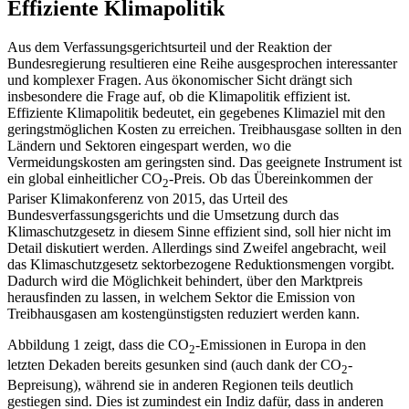
Effiziente Klimapolitik
Aus dem Verfassungsgerichtsurteil und der Reaktion der
Bundesregierung resultieren eine Reihe ausgesprochen interessanter
und komplexer Fragen. Aus ökonomischer Sicht drängt sich
insbesondere die Frage auf, ob die Klimapolitik effizient ist.
Effiziente Klimapolitik bedeutet, ein gegebenes Klimaziel mit den
geringstmöglichen Kosten zu erreichen. Treibhausgase sollten in den
Ländern und Sektoren eingespart werden, wo die
Vermeidungskosten am geringsten sind. Das geeignete Instrument ist
ein global einheitlicher CO
-Preis. Ob das Übereinkommen der
2
Pariser Klimakonferenz von 2015, das Urteil des
Bundesverfassungsgerichts und die Umsetzung durch das
Klimaschutzgesetz in diesem Sinne effizient sind, soll hier nicht im
Detail diskutiert werden. Allerdings sind Zweifel angebracht, weil
das Klimaschutzgesetz sektorbezogene Reduktionsmengen vorgibt.
Dadurch wird die Möglichkeit behindert, über den Marktpreis
herausfinden zu lassen, in welchem Sektor die Emission von
Treibhausgasen am kostengünstigsten reduziert werden kann.
Abbildung 1 zeigt, dass die CO
-Emissionen in Europa in den
2
letzten Dekaden bereits gesunken sind (auch dank der CO
-
2
Bepreisung), während sie in anderen Regionen teils deutlich
gestiegen sind. Dies ist zumindest ein Indiz dafür, dass in anderen