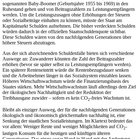
sogenannten Baby-Boomer (Geburtsjahre 1955 bis 1969) in den
Ruhestand gehen und von Beitragszahlern zu Leistungsempfängern
werden. Um die Leistungszusagen ohne Erhöhungen der Steuern
oder Sozialbeiträge einhalten zu können, müsste der Staat am
Kapitalmarkt Schulden aufnehmen. Die bisher verdeckten Schulden
würden dadurch in der offiziellen Staatsschuldenquote sichtbar.
Diese Schulden wären von den nachfolgenden Generationen über
höhere Steuern abzutragen.
Aus der sich abzeichnenden Schuldenfalle bieten sich verschiedene
Auswege an: Zuwanderer könnten die Zahl der Beitragszahler
erhöhen (bevor sie später selbst zu Leistungsempfängern werden).
Ein späterer Renteneintritt würde die Rentenbezugsdauer senken
und die Arbeitnehmer länger in das Sozialsystem einzahlen lassen.
Höheres Wirtschaftswachstum würde die Finanzierungsbasis des
Staates stärken. Mehr Wirtschaftswachstum läuft allerdings dem Ziel
der ökologischen Nachhaltigkeit und der Reduktion der
Treibhausgase zuwider – sofern es kein CO
-freies Wachstum ist.
2
Bleibt als einziger Ausweg, der für die nachfolgenden Generationen
ökologisch und ökonomisch gleichermaßen nachhaltig ist, eine
Senkung der staatlichen Sozialleistungen. Im Klartext bedeutet das
vor allem: Weniger Rente und weniger Möglichkeiten auf CO
-
2
lastigen Konsum für die heutigen und künftigen älteren
Generationen. Das ginge sogar Hand in Hand mit der Andeutung,