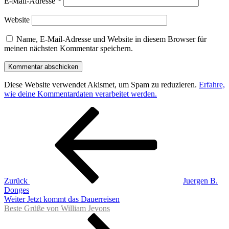
E-Mail-Adresse
*
Website
Name, E-Mail-Adresse und Website in diesem Browser für
meinen nächsten Kommentar speichern.
Diese Website verwendet Akismet, um Spam zu reduzieren.
Erfahre,
wie deine Kommentardaten verarbeitet werden.
Beitragsnavigation
Vorheriger
Beitrag
Zurück
Juergen B.
Donges
Nächster
Weiter
Jetzt kommt das Dauerreisen
Beitrag
Beste Grüße von William Jevons