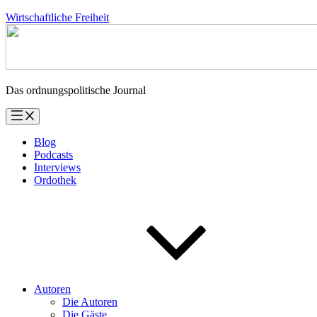
Zum
Wirtschaftliche Freiheit
Inhalt
springen
Das ordnungspolitische Journal
Blog
Podcasts
Interviews
Ordothek
Autoren
Die Autoren
Die Gäste