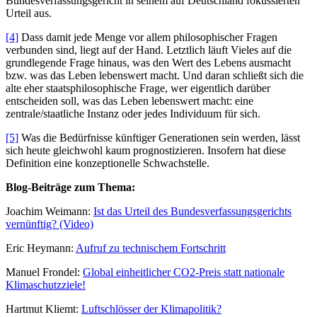
Bundesverfassungsgericht in seinem auf Deutschland fokussierten
Urteil aus.
[4]
Dass damit jede Menge vor allem philosophischer Fragen
verbunden sind, liegt auf der Hand. Letztlich läuft Vieles auf die
grundlegende Frage hinaus, was den Wert des Lebens ausmacht
bzw. was das Leben lebenswert macht. Und daran schließt sich die
alte eher staatsphilosophische Frage, wer eigentlich darüber
entscheiden soll, was das Leben lebenswert macht: eine
zentrale/staatliche Instanz oder jedes Individuum für sich.
[5]
Was die Bedürfnisse künftiger Generationen sein werden, lässt
sich heute gleichwohl kaum prognostizieren. Insofern hat diese
Definition eine konzeptionelle Schwachstelle.
Blog-Beiträge zum Thema:
Joachim Weimann:
Ist das Urteil des Bundesverfassungsgerichts
vernünftig? (Video)
Eric Heymann:
Aufruf zu technischem Fortschritt
Manuel Frondel:
Global einheitlicher CO2-Preis statt nationale
Klimaschutzziele!
Hartmut Kliemt:
Luftschlösser der Klimapolitik?