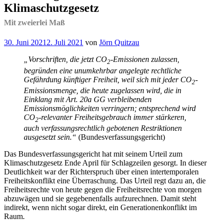
Klimaschutzgesetz
Mit zweierlei Maß
Veröffentlicht
30. Juni 2021
2. Juli 2021
von
Jörn Quitzau
am
„Vorschriften, die jetzt CO
-Emissionen zulassen,
2
begründen eine unumkehrbar angelegte rechtliche
Gefährdung künftiger Freiheit, weil sich mit jeder CO
-
2
Emissionsmenge, die heute zugelassen wird, die in
Einklang mit Art. 20a GG verbleibenden
Emissionsmöglichkeiten verringern; entsprechend wird
CO
-relevanter Freiheitsgebrauch immer stärkeren,
2
auch verfassungsrechtlich gebotenen Restriktionen
ausgesetzt sein.“
(Bundesverfassungsgericht)
Das Bundesverfassungsgericht hat mit seinem Urteil zum
Klimaschutzgesetz Ende April für Schlagzeilen gesorgt. In dieser
Deutlichkeit war der Richterspruch über einen intertemporalen
Freiheitskonflikt eine Überraschung. Das Urteil regt dazu an, die
Freiheitsrechte von heute gegen die Freiheitsrechte von morgen
abzuwägen und sie gegebenenfalls aufzurechnen. Damit steht
indirekt, wenn nicht sogar direkt, ein Generationenkonflikt im
Raum.