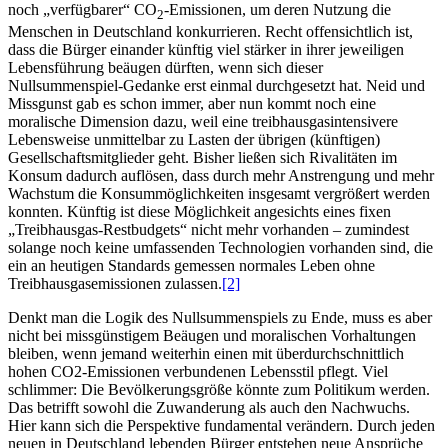
noch „verfügbarer“ CO
-Emissionen, um deren Nutzung die
2
Menschen in Deutschland konkurrieren. Recht offensichtlich ist,
dass die Bürger einander künftig viel stärker in ihrer jeweiligen
Lebensführung beäugen dürften, wenn sich dieser
Nullsummenspiel-Gedanke erst einmal durchgesetzt hat. Neid und
Missgunst gab es schon immer, aber nun kommt noch eine
moralische Dimension dazu, weil eine treibhausgasintensivere
Lebensweise unmittelbar zu Lasten der übrigen (künftigen)
Gesellschaftsmitglieder geht. Bisher ließen sich Rivalitäten im
Konsum dadurch auflösen, dass durch mehr Anstrengung und mehr
Wachstum die Konsummöglichkeiten insgesamt vergrößert werden
konnten. Künftig ist diese Möglichkeit angesichts eines fixen
„Treibhausgas-Restbudgets“ nicht mehr vorhanden – zumindest
solange noch keine umfassenden Technologien vorhanden sind, die
ein an heutigen Standards gemessen normales Leben ohne
Treibhausgasemissionen zulassen.
[2]
Denkt man die Logik des Nullsummenspiels zu Ende, muss es aber
nicht bei missgünstigem Beäugen und moralischen Vorhaltungen
bleiben, wenn jemand weiterhin einen mit überdurchschnittlich
hohen CO2-Emissionen verbundenen Lebensstil pflegt. Viel
schlimmer: Die Bevölkerungsgröße könnte zum Politikum werden.
Das betrifft sowohl die Zuwanderung als auch den Nachwuchs.
Hier kann sich die Perspektive fundamental verändern. Durch jeden
neuen in Deutschland lebenden Bürger entstehen neue Ansprüche