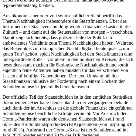
regenerationsfähig bleiben.
Aus ökonomischer oder volkswirtschaftlicher Sicht betrifft das
Thema Nachhaltigkeit insbesondere die Staatsfinanzen. Über das
Instrument der Staatsverschuldung werden finanzielle Lasten in die
Zukunft – und damit auf die Steuerzahler von morgen – verschoben.
Damit zeigt sich bereits, dass größere Teile der Politik ein
ambivalentes Verhältnis zum Thema Nachhaltigkeit haben. Während
das Bekenntnis zur ökologischen Nachhaltigkeit heute quasi „zum
guten Ton“ gehört, spielt Nachhaltigkeit bei den Staatsfinanzen eine
untergeordnete Rolle – vor allem in den politischen Kreisen, die sich
besonders stark machen für ökologische Nachhaltigkeit und somit
eigentlich feine Antennen haben müssten für das Verschieben von
Lasten auf künftige Generationen. Der laxe Umgang mit den
Staatsfinanzen inklusive der Forderung nach einem Lockern der
Schuldenbremse ist jedenfalls bemerkenswert.
Der offizielle Teil der Staatsschulden ist in den amtlichen Statistiken
dokumentiert: Hier hatte Deutschland in der vergangenen Dekade
auch dank der im Anschluss an die globale Finanzkrise eingeführten
Schuldenbremse beachtliche Erfolge verbucht. Vor Ausbruch der
Corona-Pandemie waren die deutschen Staatsschulden auf rund
60 % des Bruttoinlandsproduktes (BIP) gesunken (von ursprünglich
rund 80 %). Aufgrund der Corona-Krise ist der Schuldenstand im
Jahr 2020 wieder auf rund 70 % des BIP gestiegen.