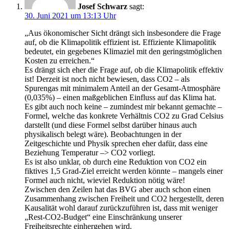
Josef Schwarz
sagt:
30. Juni 2021 um 13:13 Uhr
„Aus ökonomischer Sicht drängt sich insbesondere die Frage
auf, ob die Klimapolitik effizient ist. Effiziente Klimapolitik
bedeutet, ein gegebenes Klimaziel mit den geringstmöglichen
Kosten zu erreichen.“
Es drängt sich eher die Frage auf, ob die Klimapolitik effektiv
ist! Derzeit ist noch nicht bewiesen, dass CO2 – als
Spurengas mit minimalem Anteil an der Gesamt-Atmosphäre
(0,035%) – einen maßgeblichen Einfluss auf das Klima hat.
Es gibt auch noch keine – zumindest mir bekannt gemachte –
Formel, welche das konkrete Verhältnis CO2 zu Grad Celsius
darstellt (und diese Formel selbst darüber hinaus auch
physikalisch belegt wäre). Beobachtungen in der
Zeitgeschichte und Physik sprechen eher dafür, dass eine
Beziehung Temperatur –> CO2 vorliegt.
Es ist also unklar, ob durch eine Reduktion von CO2 ein
fiktives 1,5 Grad-Ziel erreicht werden könnte – mangels einer
Formel auch nicht, wieviel Reduktion nötig wäre!
Zwischen den Zeilen hat das BVG aber auch schon einen
Zusammenhang zwischen Freiheit und CO2 hergestellt, deren
Kausalität wohl darauf zurückzuführen ist, dass mit weniger
„Rest-CO2-Budget“ eine Einschränkung unserer
Freiheitsrechte einhergehen wird.