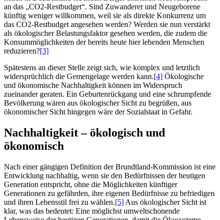
an das „CO2-Restbudget“. Sind Zuwanderer und Neugeborene
künftig weniger willkommen, weil sie als direkte Konkurrenz um
das CO2-Restbudget angesehen werden? Werden sie nun verstärkt
als ökologischer Belastungsfaktor gesehen werden, die zudem die
Konsummöglichkeiten der bereits heute hier lebenden Menschen
reduzieren?
[3]
Spätestens an dieser Stelle zeigt sich, wie komplex und letztlich
widersprüchlich die Gemengelage werden kann.
[4]
Ökologische
und ökonomische Nachhaltigkeit können im Widerspruch
zueinander geraten. Ein Geburtenrückgang und eine schrumpfende
Bevölkerung wären aus ökologischer Sicht zu begrüßen, aus
ökonomischer Sicht hingegen wäre der Sozialstaat in Gefahr.
Nachhaltigkeit – ökologisch und
ökonomisch
Nach einer gängigen Definition der Brundtland-Kommission ist eine
Entwicklung nachhaltig, wenn sie den Bedürfnissen der heutigen
Generation entspricht, ohne die Möglichkeiten künftiger
Generationen zu gefährden, ihre eigenen Bedürfnisse zu befriedigen
und ihren Lebensstil frei zu wählen.
[5]
Aus ökologischer Sicht ist
klar, was das bedeutet: Eine möglichst umweltschonende
Lebensweise der heutigen Generationen, damit die Ökosysteme