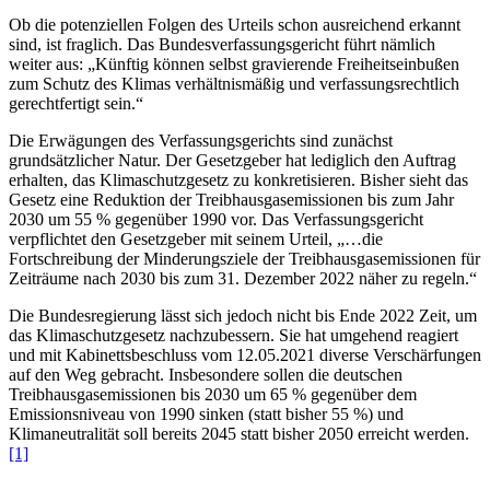
Ob die potenziellen Folgen des Urteils schon ausreichend erkannt
sind, ist fraglich. Das Bundesverfassungsgericht führt nämlich
weiter aus: „Künftig können selbst gravierende Freiheitseinbußen
zum Schutz des Klimas verhältnismäßig und verfassungsrechtlich
gerechtfertigt sein.“
Die Erwägungen des Verfassungsgerichts sind zunächst
grundsätzlicher Natur. Der Gesetzgeber hat lediglich den Auftrag
erhalten, das Klimaschutzgesetz zu konkretisieren. Bisher sieht das
Gesetz eine Reduktion der Treibhausgasemissionen bis zum Jahr
2030 um 55 % gegenüber 1990 vor. Das Verfassungsgericht
verpflichtet den Gesetzgeber mit seinem Urteil, „…die
Fortschreibung der Minderungsziele der Treibhausgasemissionen für
Zeiträume nach 2030 bis zum 31. Dezember 2022 näher zu regeln.“
Die Bundesregierung lässt sich jedoch nicht bis Ende 2022 Zeit, um
das Klimaschutzgesetz nachzubessern. Sie hat umgehend reagiert
und mit Kabinettsbeschluss vom 12.05.2021 diverse Verschärfungen
auf den Weg gebracht. Insbesondere sollen die deutschen
Treibhausgasemissionen bis 2030 um 65 % gegenüber dem
Emissionsniveau von 1990 sinken (statt bisher 55 %) und
Klimaneutralität soll bereits 2045 statt bisher 2050 erreicht werden.
[1]