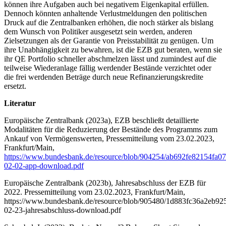
können ihre Aufgaben auch bei negativem Eigenkapital erfüllen.
Dennoch könnten anhaltende Verlustmeldungen den politischen
Druck auf die Zentralbanken erhöhen, die noch stärker als bislang
dem Wunsch von Politiker ausgesetzt sein werden, anderen
Zielsetzungen als der Garantie von Preisstabilität zu genügen. Um
ihre Unabhängigkeit zu bewahren, ist die EZB gut beraten, wenn sie
ihr QE Portfolio schneller abschmelzen lässt und zumindest auf die
teilweise Wiederanlage fällig werdender Bestände verzichtet oder
die frei werdenden Beträge durch neue Refinanzierungskredite
ersetzt.
Literatur
Europäische Zentralbank (2023a), EZB beschließt detaillierte
Modalitäten für die Reduzierung der Bestände des Programms zum
Ankauf von Vermögenswerten, Pressemitteilung vom 23.02.2023,
Frankfurt/Main,
https://www.bundesbank.de/resource/blob/904254/ab692fe82154fa
02-02-app-download.pdf
Europäische Zentralbank (2023b), Jahresabschluss der EZB für
2022. Pressemitteilung vom 23.02.2023, Frankfurt/Main,
https://www.bundesbank.de/resource/blob/905480/1d883fc36a2eb
02-23-jahresabschluss-download.pdf