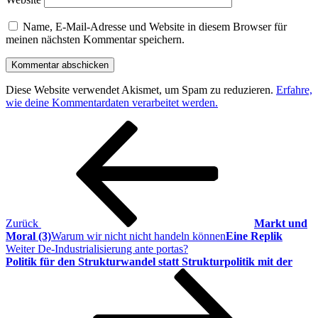
Name, E-Mail-Adresse und Website in diesem Browser für
meinen nächsten Kommentar speichern.
Diese Website verwendet Akismet, um Spam zu reduzieren.
Erfahre,
wie deine Kommentardaten verarbeitet werden.
Beitragsnavigation
Vorheriger
Beitrag
Zurück
Markt und
Moral (3)
Warum wir nicht nicht handeln können
Eine Replik
Nächster
Weiter
De-Industrialisierung ante portas?
Beitrag
Politik für den Strukturwandel statt Strukturpolitik mit der