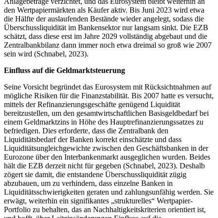
Anlagebeträge verzichtet, und das Eurosystem bleibt weiterhin an
den Wertpapiermärkten als Käufer aktiv. Bis Juni 2023 wird etwa
die Hälfte der auslaufenden Bestände wieder angelegt, sodass die
Überschussliquidität im Bankensektor nur langsam sinkt. Die EZB
schätzt, dass diese erst im Jahre 2029 vollständig abgebaut und die
Zentralbankbilanz dann immer noch etwa dreimal so groß wie 2007
sein wird (Schnabel, 2023).
Einfluss auf die Geldmarktsteuerung
Seine Vorsicht begründet das Eurosystem mit Rücksichtnahmen auf
mögliche Risiken für die Finanzstabilität. Bis 2007 hatte es versucht,
mittels der Refinanzierungsgeschäfte genügend Liquidität
bereitzustellen, um den gesamtwirtschaftlichen Basisgeldbedarf bei
einem Geldmarktzins in Höhe des Hauptrefinanzierungssatzes zu
befriedigen. Dies erforderte, dass die Zentralbank den
Liquiditätsbedarf der Banken korrekt einschätzte und dass
Liquiditätsungleichgewichte zwischen den Geschäftsbanken in der
Eurozone über den Interbankenmarkt ausgeglichen wurden. Beides
hält die EZB derzeit nicht für gegeben (Schnabel, 2023). Deshalb
zögert sie damit, die entstandene Überschussliquidität zügig
abzubauen, um zu verhindern, dass einzelne Banken in
Liquiditätsschwierigkeiten geraten und zahlungsunfähig werden. Sie
erwägt, weiterhin ein signifikantes „strukturelles“ Wertpapier-
Portfolio zu behalten, das an Nachhaltigkeitskriterien orientiert ist,