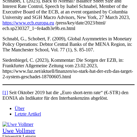
Schnabel, I. (2023), Back to Normal? Balance Sheet Size and
Interest Rate Control, Speech by Isabel Schnabel, Member of the
Executive Board of the ECB, at an event organised by Columbia
University and SGH Macro Advisors, New York, 27 March 2023,
https://www.ecb.europa.eu
/press/key/date/2023/html/
ecb.sp230327_1~fe4adb3e9b.en.html
Schnabl, G., Schobert, F. (2009), Global Asymmetries in Monetary
Policy Operations: Debtor Central Banks of the MENA Region, in:
The Manchester School, Vol. 77 (1), S. 85-107.
Siedenbiegel, C. (2023), Kommentar: Die Sorgen der EZB, in:
Frankfurter Allgemeine Zeitung vom 23.02.2023,
https://www.faz.net/aktuell/finanzen/so-stark-hat-der-ezb-das-target-
2-system-geschadet-18700605.html
[1]
Seit Oktober 2019 hat die „Euro short-term rate“ (€-STR) den
EONIA als Indikator für den Interbankenzins abgelöst.
Über
Letzte Artikel
Uwe Vollmer
Universität Leipzig