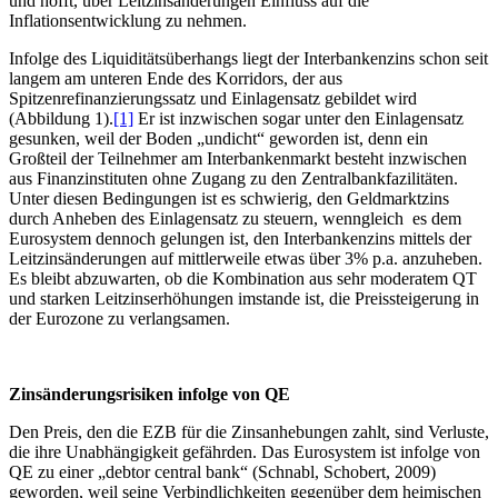
und hofft, über Leitzinsänderungen Einfluss auf die
Inflationsentwicklung zu nehmen.
Infolge des Liquiditätsüberhangs liegt der Interbankenzins schon seit
langem am unteren Ende des Korridors, der aus
Spitzenrefinanzierungssatz und Einlagensatz gebildet wird
(Abbildung 1).
[1]
Er ist inzwischen sogar unter den Einlagensatz
gesunken, weil der Boden „undicht“ geworden ist, denn ein
Großteil der Teilnehmer am Interbankenmarkt besteht inzwischen
aus Finanzinstituten ohne Zugang zu den Zentralbankfazilitäten.
Unter diesen Bedingungen ist es schwierig, den Geldmarktzins
durch Anheben des Einlagensatz zu steuern, wenngleich es dem
Eurosystem dennoch gelungen ist, den Interbankenzins mittels der
Leitzinsänderungen auf mittlerweile etwas über 3% p.a. anzuheben.
Es bleibt abzuwarten, ob die Kombination aus sehr moderatem QT
und starken Leitzinserhöhungen imstande ist, die Preissteigerung in
der Eurozone zu verlangsamen.
Zinsänderungsrisiken infolge von QE
Den Preis, den die EZB für die Zinsanhebungen zahlt, sind Verluste,
die ihre Unabhängigkeit gefährden. Das Eurosystem ist infolge von
QE zu einer „debtor central bank“ (Schnabl, Schobert, 2009)
geworden, weil seine Verbindlichkeiten gegenüber dem heimischen