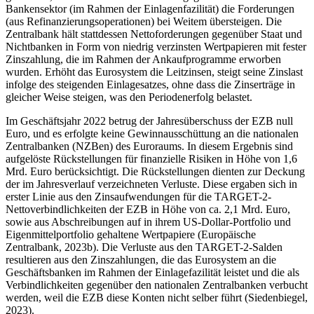
Bankensektor (im Rahmen der Einlagenfazilität) die Forderungen
(aus Refinanzierungsoperationen) bei Weitem übersteigen. Die
Zentralbank hält stattdessen Nettoforderungen gegenüber Staat und
Nichtbanken in Form von niedrig verzinsten Wertpapieren mit fester
Zinszahlung, die im Rahmen der Ankaufprogramme erworben
wurden. Erhöht das Eurosystem die Leitzinsen, steigt seine Zinslast
infolge des steigenden Einlagesatzes, ohne dass die Zinserträge in
gleicher Weise steigen, was den Periodenerfolg belastet.
Im Geschäftsjahr 2022 betrug der Jahresüberschuss der EZB null
Euro, und es erfolgte keine Gewinnausschüttung an die nationalen
Zentralbanken (NZBen) des Euroraums. In diesem Ergebnis sind
aufgelöste Rückstellungen für finanzielle Risiken in Höhe von 1,6
Mrd. Euro berücksichtigt. Die Rückstellungen dienten zur Deckung
der im Jahresverlauf verzeichneten Verluste. Diese ergaben sich in
erster Linie aus den Zinsaufwendungen für die TARGET-2-
Nettoverbindlichkeiten der EZB in Höhe von ca. 2,1 Mrd. Euro,
sowie aus Abschreibungen auf in ihrem US-Dollar-Portfolio und
Eigenmittelportfolio gehaltene Wertpapiere (Europäische
Zentralbank, 2023b). Die Verluste aus den TARGET-2-Salden
resultieren aus den Zinszahlungen, die das Eurosystem an die
Geschäftsbanken im Rahmen der Einlagefazilität leistet und die als
Verbindlichkeiten gegenüber den nationalen Zentralbanken verbucht
werden, weil die EZB diese Konten nicht selber führt (Siedenbiegel,
2023).