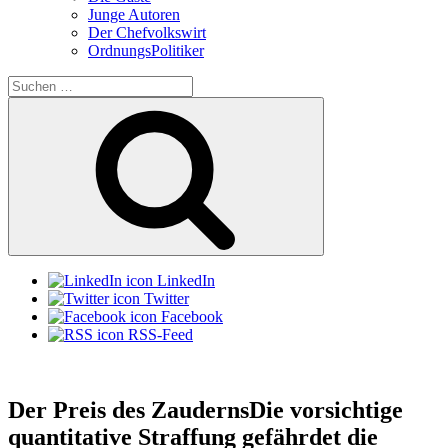
Junge Autoren
Der Chefvolkswirt
OrdnungsPolitiker
Suchen
nach:
Suchen
LinkedIn
Twitter
Facebook
RSS-Feed
Der Preis des Zauderns
Die vorsichtige
quantitative Straffung gefährdet die