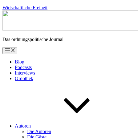
Zum
Wirtschaftliche Freiheit
Inhalt
springen
Das ordnungspolitische Journal
Blog
Podcasts
Interviews
Ordothek
Autoren
Die Autoren
Die Gäste