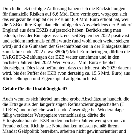
Durch die jetzt erfolgte Auflösung haben sich die Rückstellungen
für finanzielle Risiken auf 6,6 Mrd. Euro verringert, wogegen sich
das eingezahlte Kapital der EZB auf 8,9 Mrd. Euro erhöht hat, weil
die NZBen ihre Kapitalanteile infolge des Ausscheidens der Bank of
England aus dem ESZB aufgestockt haben. Berücksichtig man
jedoch, dass der Einlagezinssatz erst seit September 2022 positiv ist
und seitdem mehrmals erhöht wurde (und wohl noch weiter steigen
wird) und die Guthaben der Geschäftsbanken in der Einlagefazilität
zum Jahresende 2022 etwa 3800(!) Mrd. Euro betrugen, dürften die
TARGET-2-Zahlungen der EZB weiter zunehmen und in den
nächsten Jahren den 2022-Wert von 2,1 Mrd. Euro erheblich
übersteigen. Dies lässt befürchten, dass es nicht erst bis 2029 dauern
wird, bis der Puffer der EZB (von derzeitig ca. 15,5 Mrd. Euro) aus
Rückstellungen und Eigenkapital aufgebraucht ist.
Gefahr für die Unabhängigkeit?
Auch wenn es sich hierbei um eine grobe Abschätzung handelt, die
die Erträge aus den längerfristigen Refinanzierungsgeschäften (T-
LTROs) und mögliche wachsende Zinserträge bei Wiederanlage
fällig werdender Wertpapiere vernachlässigt, dürfte die
Ertragssituation der EZB in den nächsten Jahren wenig Grund zu
Freude geben. Richtig ist: Notenbanken müssen gemäß ihrem
Mandat Geldpolitik betreiben, arbeiten nicht gewinnorientiert und