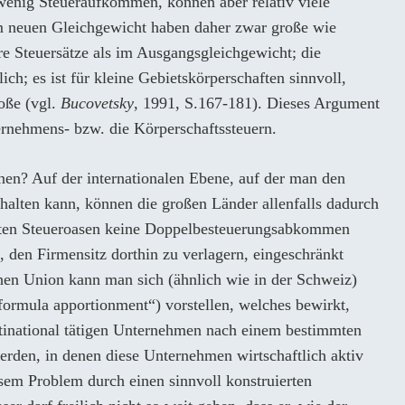
wenig Steueraufkommen, können aber relativ viele
m neuen Gleichgewicht haben daher zwar große wie
re Steuersätze als im Ausgangsgleichgewicht; die
lich; es ist für kleine Gebietskörperschaften sinnvoll,
roße (vgl.
Bucovetsky
, 1991, S.167-181). Dieses Argument
ernehmens- bzw. die Körperschaftssteuern.
n? Auf der internationalen Ebene, auf der man den
halten kann, können die großen Länder allenfalls dadurch
mmten Steueroasen keine Doppelbesteuerungsabkommen
 den Firmensitz dorthin zu verlagern, eingeschränkt
hen Union kann man sich (ähnlich wie in der Schweiz)
formula apportionment“) vorstellen, welches bewirkt,
ltinational tätigen Unternehmen nach einem bestimmten
werden, in denen diese Unternehmen wirtschaftlich aktiv
sem Problem durch einen sinnvoll konstruierten