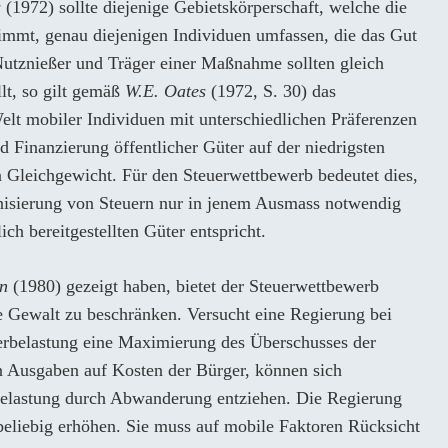
s
(1972) sollte diejenige Gebietskörperschaft, welche die
timmt, genau diejenigen Individuen umfassen, die das Gut
utznießer und Träger einer Maßnahme sollten gleich
llt, so gilt gemäß
W.E. Oates
(1972, S. 30) das
elt mobiler Individuen mit unterschiedlichen Präferenzen
nd Finanzierung öffentlicher Güter auf der niedrigsten
n Gleichgewicht. Für den Steuerwettbewerb bedeutet dies,
nisierung von Steuern nur in jenem Ausmass notwendig
ich bereitgestellten Güter entspricht.
n
(1980) gezeigt haben, bietet der Steuerwettbewerb
he Gewalt zu beschränken. Versucht eine Regierung bei
uerbelastung eine Maximierung des Überschusses der
n Ausgaben auf Kosten der Bürger, können sich
elastung durch Abwanderung entziehen. Die Regierung
beliebig erhöhen. Sie muss auf mobile Faktoren Rücksicht