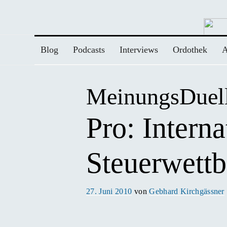
Zum
Inhalt
springen
Blog
Podcasts
Interviews
Ordothek
A
MeinungsDuel
Pro: Interna
Steuerwettb
Veröffentlicht
27. Juni 2010
von
Gebhard Kirchgässner
am