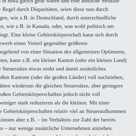
in etwa gleich groß wären und eine ähnliche Struktur
r Regel durch Disparitäten, seien diese nun durch
gen, wie z.B. in Deutschland, durch unterschiedliche
n, wie z.B. in Kanada, oder, was wohl politisch am
dingt. Eine kleine Gebietskörperschaft kann sich durch
bewerb einen Vorteil gegenüber größeren
usgehend von einer Situation des allgemeinen Optimums,
lten, kann z.B. ein kleiner Kanton (oder ein kleines Land)
ie Steuersätze etwas senkt und damit zusätzliches
roßen Kantone (oder die großen Länder) voll nachziehen,
tten wiederum die gleichen Steuersätze, aber geringere
oßen Gebietskörperschaften jedoch nicht voll
eniger stark reduzieren als die kleinen. Mit einer
e Gebietskörperschaften relativ viel an Steueraufkommen
können aber z.B. – im Verhältnis zur Zahl der bereits
n – nur wenige zusätzliche Unternehmen anziehen.