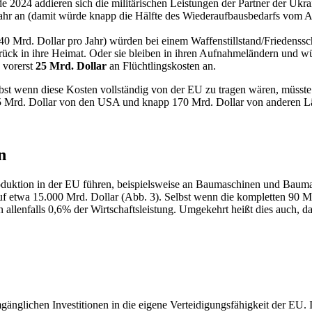
de 2024 addieren sich die militärischen Leistungen der Partner der Ukr
ahr an (damit würde knapp die Hälfte des Wiederaufbausbedarfs vom A
40 Mrd. Dollar pro Jahr) würden bei einem Waffenstillstand/Friedenssch
rück in ihre Heimat. Oder sie bleiben in ihren Aufnahmeländern und w
n vorerst
25 Mrd. Dollar
an Flüchtlingskosten an.
bst wenn diese Kosten vollständig von der EU zu tragen wären, müsste d
15 Mrd. Dollar von den USA und knapp 170 Mrd. Dollar von anderen L
n
uktion in der EU führen, beispielsweise an Baumaschinen und Baumater
 auf etwa 15.000 Mrd. Dollar (Abb. 3). Selbst wenn die kompletten 90 
 allenfalls 0,6% der Wirtschaftsleistung. Umgekehrt heißt dies auch, d
gänglichen Investitionen in die eigene Verteidigungsfähigkeit der EU.