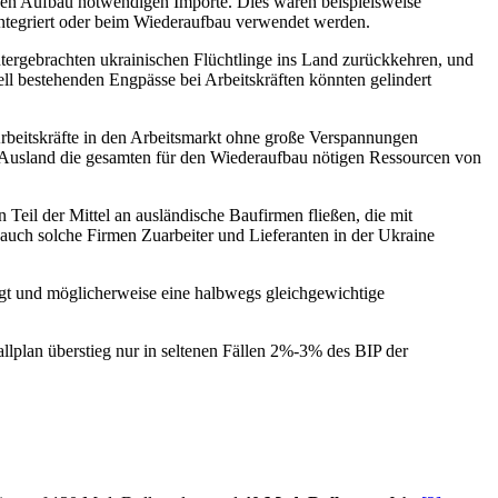
 den Aufbau notwendigen Importe. Dies wären beispielsweise
integriert oder beim Wiederaufbau verwendet werden.
ntergebrachten ukrainischen Flüchtlinge ins Land zurückkehren, und
l bestehenden Engpässe bei Arbeitskräften könnten gelindert
rbeitskräfte in den Arbeitsmarkt ohne große Verspannungen
das Ausland die gesamten für den Wiederaufbau nötigen Ressourcen von
 Teil der Mittel an ausländische Baufirmen fließen, die mit
 auch solche Firmen Zuarbeiter und Lieferanten in der Ukraine
ringt und möglicherweise eine halbwegs gleichgewichtige
allplan überstieg nur in seltenen Fällen 2%-3% des BIP der