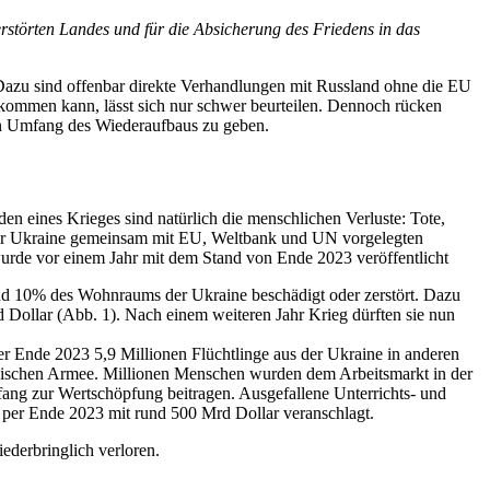
rstörten Landes und für die Absicherung des Friedens in das
 Dazu sind offenbar direkte Verhandlungen mit Russland ohne die EU
kommen kann, lässt sich nur schwer beurteilen. Dennoch rücken
den Umfang des Wiederaufbaus zu geben.
n eines Krieges sind natürlich die menschlichen Verluste: Tote,
n der Ukraine gemeinsam mit EU, Weltbank und UN vorgelegten
e wurde vor einem Jahr mit dem Stand von Ende 2023 veröffentlicht
nd 10% des Wohnraums der Ukraine beschädigt oder zerstört. Dazu
 Dollar (Abb. 1). Nach einem weiteren Jahr Krieg dürften sie nun
r Ende 2023 5,9 Millionen Flüchtlinge aus der Ukraine in anderen
ainischen Armee. Millionen Menschen wurden dem Arbeitsmarkt in der
ang zur Wertschöpfung beitragen. Ausgefallene Unterrichts- und
n per Ende 2023 mit rund 500 Mrd Dollar veranschlagt.
iederbringlich verloren.