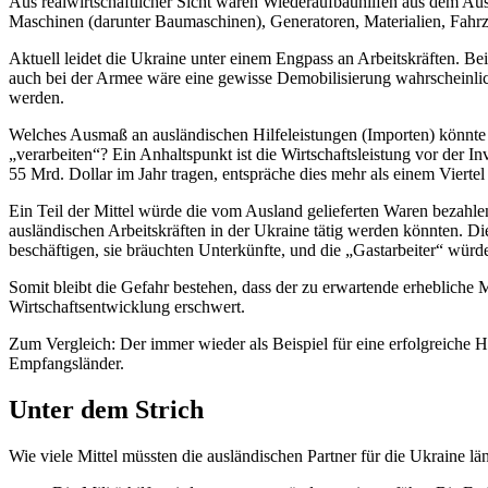
Aus realwirtschaftlicher Sicht wären Wiederaufbauhilfen aus dem Aus
Maschinen (darunter Baumaschinen), Generatoren, Materialien, Fahrz
Aktuell leidet die Ukraine unter einem Engpass an Arbeitskräften. B
auch bei der Armee wäre eine gewisse Demobilisierung wahrscheinlic
werden.
Welches Ausmaß an ausländischen Hilfeleistungen (Importen) könnte 
„verarbeiten“? Ein Anhaltspunkt ist die Wirtschaftsleistung vor der 
55 Mrd. Dollar im Jahr tragen, entspräche dies mehr als einem Vierte
Ein Teil der Mittel würde die vom Ausland gelieferten Waren bezahlen 
ausländischen Arbeitskräften in der Ukraine tätig werden könnten. D
beschäftigen, sie bräuchten Unterkünfte, und die „Gastarbeiter“ wür
Somit bleibt die Gefahr bestehen, dass der zu erwartende erhebliche 
Wirtschaftsentwicklung erschwert.
Zum Vergleich: Der immer wieder als Beispiel für eine erfolgreiche H
Empfangsländer.
Unter dem Strich
Wie viele Mittel müssten die ausländischen Partner für die Ukraine län