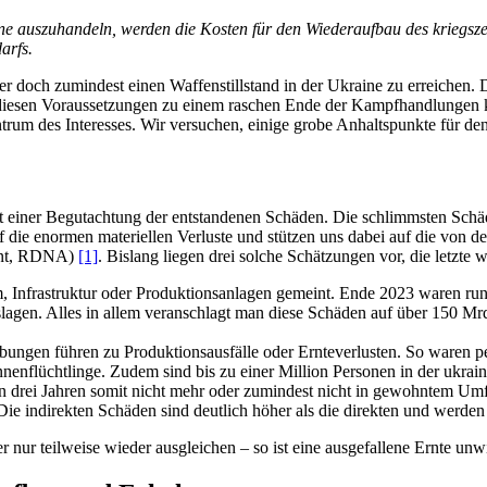
ine auszuhandeln, werden die Kosten für den Wiederaufbau des kriegsze
arfs.
 doch zumindest einen Waffenstillstand in der Ukraine zu erreichen.
er diesen Voraussetzungen zu einem raschen Ende der Kampfhandlungen 
Zentrum des Interesses. Wir versuchen, einige grobe Anhaltspunkte für 
 einer Begutachtung der entstandenen Schäden. Die schlimmsten Schäde
uf die enormen materiellen Verluste und stützen uns dabei auf die vo
ent, RDNA)
[1]
. Bislang liegen drei solche Schätzungen vor, die letzt
 Infrastruktur oder Produktionsanlagen gemeint. Ende 2023 waren ru
agen. Alles in allem veranschlagt man diese Schäden auf über 150 Mrd
ungen führen zu Produktionsausfälle oder Ernteverlusten. So waren pe
innenflüchtlinge. Zudem sind bis zu einer Million Personen in der ukr
n drei Jahren somit nicht mehr oder zumindest nicht in gewohntem Umf
ie indirekten Schäden sind deutlich höher als die direkten und werde
r nur teilweise wieder ausgleichen – so ist eine ausgefallene Ernte unw