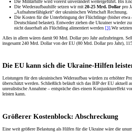
Die Militärhilfe wird vorerst unverändert weitergeführt. Bis En
Die Wiederaufbauhilfe setzen wir mit
20-25 Mrd. Dollar
pro J
„Aufnahmefähigkeit“ der ukrainischen Wirtschaft Rechnung.
Die Kosten für die Unterbringung der Flüchtlinge (bisher etwa 
Deutschland belastet). Entweder ziehen die Ukrainer wieder zu
nicht dauerhaft als Flüchtling alimentiert werden
[3]
.Wir setzte
Alles in allem wären damit 90 Mrd. Dollar pro Jahr aufzubringen. Sel
insgesamt 240 Mrd. Dollar von der EU (80 Mrd. Dollar pro Jahr), 1
Die EU kann sich die Ukraine-Hilfen leiste
Leistungen für den ukrainischen Wideraufbau würden zu erhöhter Prod
überschätzt werden. Schließlich beläuft sich das BIP der EU aktuell
unrealistische Annahme – entspräche dies einem Konjunktureffekt von
leisten kann.
Größerer Kostenblock: Abschreckung
Eine weit größere Belastung als Hilfen für die Ukraine wäre die unum