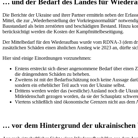
… und der Bedarf des Landes für Wieder
Die Berichte der Ukraine und ihrer Partner ermitteln neben der Erfa
Mittel, die zur „Wiederherstellung der Vorkriegsnormalität“ notwendi
Baustandard als beim zerstörten und beschädigten Bestand. Hinzu ko
berücksichtigt werden die Kosten der Kampfmittelbeseitigung.
Der Mittelbedarf für den Wiederaufbau wurde vom RDNA-3 (dem dritt
zusätzlichen Schäden einen ähnlichen Anstieg wie 2023 an, dürfte si
Hier sind einige Einordnungen vorzunehmen:
Erstens erstreckt sich dieser angenommene Bedarf über einen 
die drängendsten Schäden zu beheben.
Zweitens ist mit der Bedarfsschätzung noch keine Aussage darü
sondern ein erheblicher Teil auch von der Ukraine selbst.
Drittens werden weder das (westliche) Ausland noch die Ukrain
Mitleidenschaft gezogen worden, da sie der Schauplatz schw
Viertens schließlich sind ökonomische Grenzen nicht aus dem Au
… vor dem Hintergrund der ukrainischen 