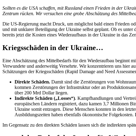
am
Sollten es die USA schaffen, mit Russland einen Frieden in der Ukra
Zentrum rücken. Wir versuchen eine grobe Abschätzung des Mittelbed
Die US-Regierung macht Druck, um möglichst bald einen Frieden oder
und mit unklarer Beteiligung der Ukraine selbst geplant. Ob es unt
bereits jetzt die Kosten eines Wiederaufbaus in der Ukraine in das 
Kriegsschäden in der Ukraine…
Eine Abschätzung des Mittelbedarfs für den Wiederaufbau beginnt mit
Verwundete und anderweitig Versehrte. Wir konzentrieren uns hier a
Schätzungen der Kriegsschäden (Rapid Damage and Need Assessm
Direkte Schäden.
Damit sind die Zerstörungen von Wohnraum,
kommen Zerstörungen der Infrastruktur oder an Produktionsansl
über 200 Mrd Dollar liegen.
Indirekte Schäden („Losses“)
. Kampfhandlungen und Vertreib
europäischen Ländern registriert, dazu kamen 3,7 Millionen B
Ukraine somit entzogen. Diese Menschen konnten in den letzte
Ausbildungszeiten haben ebenfalls ökonomische Folgekosten. D
Im Gegensatz zu den direkten Schäden lassen sich die indirekten späte