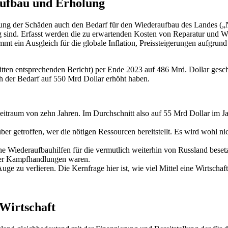
aufbau und Erholung
ssung der Schäden auch den Bedarf für den Wiederaufbau des Landes („
g sind. Erfasst werden die zu erwartenden Kosten von Reparatur und Wie
mmt ein Ausgleich für die globale Inflation, Preissteigerungen aufgr
en entsprechenden Bericht) per Ende 2023 auf 486 Mrd. Dollar gesch
ch der Bedarf auf 550 Mrd Dollar erhöht haben.
Zeitraum von zehn Jahren. Im Durchschnitt also auf 55 Mrd Dollar im J
ber getroffen, wer die nötigen Ressourcen bereitstellt. Es wird wohl n
e Wiederaufbauhilfen für die vermutlich weiterhin von Russland besetzt
erer Kampfhandlungen waren.
ge zu verlieren. Die Kernfrage hier ist, wie viel Mittel eine Wirtsch
Wirtschaft