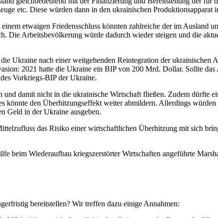
land gleichbedeutend mit der Finanzierung und Bereitstellung der für
euge etc. Diese würden dann in den ukrainischen Produktionsapparat 
ei einem etwaigen Friedensschluss könnten zahlreiche der im Ausland u
h. Die Arbeitsbevölkerung würde dadurch wieder steigen und die aktuel
die Ukraine nach einer weitgehenden Reintegration der ukrainischen A
Invasion: 2021 hatte die Ukraine ein BIP von 200 Mrd. Dollar. Sollte 
l des Vorkriegs-BIP der Ukraine.
und damit nicht in die ukrainische Wirtschaft fließen. Zudem dürfte ein
ies könnte den Überhitzungseffekt weiter abmildern. Allerdings würden
den Geld in der Ukraine ausgeben.
Mittelzufluss das Risiko einer wirtschaftlichen Überhitzung mit sich b
ilfe beim Wiederaufbau kriegszerstörter Wirtschaften angeführte Marsh
gerfristig bereitstellen? Wir treffen dazu einige Annahmen: