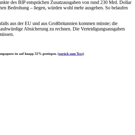
punkte des BIP entsprächen Zusatzausgaben von rund 230 Mrd. Dollar
ischen Bedrohung – liegen, würden wohl mehr ausgeben. So belaufen
nfalls aus der EU und aus Großbritannien kommen müsste; die
e glaubwürdige Absicherung zu rechnen. Die Verteidigungsausgaben
müssen.
ungsquote ist auf knapp 32% gestiegen.
(zurück zum Text)