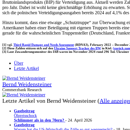
Bruttoinlandsprodukts (BIP) für Verteidigung aus. Aktuell werden Z
pro Jahr. Dabei ist wohl keine gleichmäßige Erhöhung zu erwarten. S
sich die polnischen Verteidigungsausgaben bereits 2024 auf 4,1% des
Hinzu kommt, dass eine etwaige „Schutztruppe“ zur Überwachung eine
Amerikaner haben einer Beteiligung mit eigenen Truppen bereits eine
gerade für die wahrscheinlichen Truppensteller (Deutschland, Frank
[1] vgl.
Third Rapid Damage and Needs Assessment
(RDNA3), February 2022 – December 20
[
2] Diese Zahlen stützen sich auf den
Ukraine Support Tracker des IfW
in Kiel.
(zurück zum
[3
] Laut Zuwanderungsmonitor des IAB waren im November 2024 rund 296 Tsd. Ukrainer in 
Über
Letzte Artikel
Bernd Weidensteiner
Commerzbank Research
Letzte Artikel von Bernd Weidensteiner
(
Alle anzeige
Gastbeitrag
Ölpreisschock
Schlimmer als in den 70ern?
- 24. April 2026
Gastbeitrag
Warum hat die US-Wirtschaft die Zölle so gut weggesteckt?
- 18. Janu