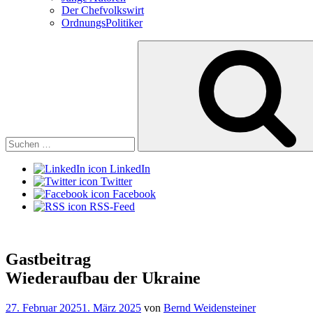
Der Chefvolkswirt
OrdnungsPolitiker
Suchen
nach:
LinkedIn
Twitter
Facebook
RSS-Feed
Gastbeitrag
Wiederaufbau der Ukraine
Veröffentlicht
27. Februar 2025
1. März 2025
von
Bernd Weidensteiner