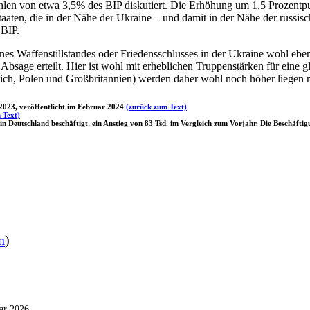
ahlen von etwa 3,5% des BIP diskutiert. Die Erhöhung um 1,5 Prozent
taaten, die in der Nähe der Ukraine – und damit in der Nähe der russ
 BIP.
s Waffenstillstandes oder Friedensschlusses in der Ukraine wohl ebe
 Absage erteilt. Hier ist wohl mit erheblichen Truppenstärken für ein
reich, Polen und Großbritannien) werden daher wohl noch höher liegen 
23, veröffentlicht im Februar 2024
(zurück zum Text)
 Text)
Deutschland beschäftigt, ein Anstieg von 83 Tsd. im Vergleich zum Vorjahr. Die Beschäftig
n
)
ar 2026