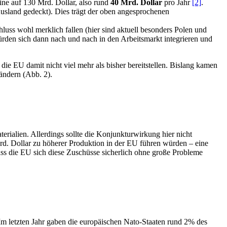
aine auf 130 Mrd. Dollar, also rund
40 Mrd. Dollar
pro Jahr
[2]
.
usland gedeckt). Dies trägt der oben angesprochenen
luss wohl merklich fallen (hier sind aktuell besonders Polen und
ürden sich dann nach und nach in den Arbeitsmarkt integrieren und
ie EU damit nicht viel mehr als bisher bereitstellen. Bislang kamen
ändern (Abb. 2).
ialien. Allerdings sollte die Konjunkturwirkung hier nicht
Mrd. Dollar zu höherer Produktion in der EU führen würden – eine
ass die EU sich diese Zuschüsse sicherlich ohne große Probleme
 Im letzten Jahr gaben die europäischen Nato-Staaten rund 2% des