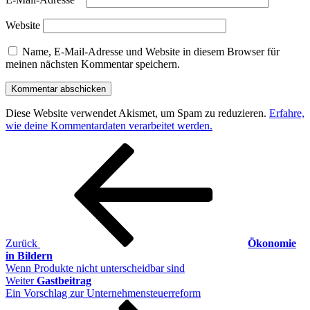
Website
Name, E-Mail-Adresse und Website in diesem Browser für
meinen nächsten Kommentar speichern.
Diese Website verwendet Akismet, um Spam zu reduzieren.
Erfahre,
wie deine Kommentardaten verarbeitet werden.
Beitragsnavigation
Vorheriger
Beitrag
Zurück
Ökonomie
in Bildern
Wenn Produkte nicht unterscheidbar sind
Nächster
Weiter
Gastbeitrag
Beitrag
Ein Vorschlag zur Unternehmensteuerreform