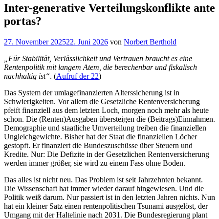
Inter-generative Verteilungskonflikte ante
portas?
Veröffentlicht
27. November 2025
22. Juni 2026
von
Norbert Berthold
am
„Für Stabilität, Verlässlichkeit und Vertrauen braucht es eine
Rentenpolitik mit langem Atem, die berechenbar und fiskalisch
nachhaltig ist“
. (
Aufruf der 22
)
Das System der umlagefinanzierten Alterssicherung ist in
Schwierigkeiten. Vor allem die Gesetzliche Rentenversicherung
pfeift finanziell aus dem letzten Loch, morgen noch mehr als heute
schon. Die (Renten)Ausgaben übersteigen die (Beitrags)Einnahmen.
Demographie und staatliche Umverteilung treiben die finanziellen
Ungleichgewichte. Bisher hat der Staat die finanziellen Löcher
gestopft. Er finanziert die Bundeszuschüsse über Steuern und
Kredite. Nur: Die Defizite in der Gesetzlichen Rentenversicherung
werden immer größer, sie wird zu einem Fass ohne Boden.
Das alles ist nicht neu. Das Problem ist seit Jahrzehnten bekannt.
Die Wissenschaft hat immer wieder darauf hingewiesen. Und die
Politik weiß darum. Nur passiert ist in den letzten Jahren nichts. Nun
hat ein kleiner Satz einen rentenpolitischen Tsunami ausgelöst, der
Umgang mit der Haltelinie nach 2031. Die Bundesregierung plant