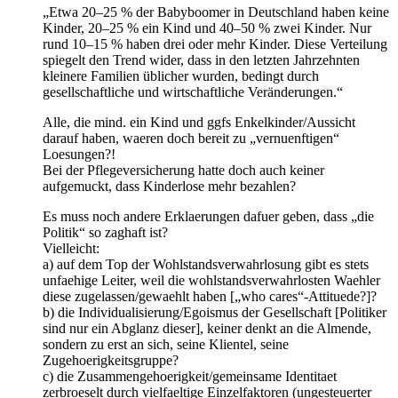
„Etwa 20–25 % der Babyboomer in Deutschland haben keine
Kinder, 20–25 % ein Kind und 40–50 % zwei Kinder. Nur
rund 10–15 % haben drei oder mehr Kinder. Diese Verteilung
spiegelt den Trend wider, dass in den letzten Jahrzehnten
kleinere Familien üblicher wurden, bedingt durch
gesellschaftliche und wirtschaftliche Veränderungen.“
Alle, die mind. ein Kind und ggfs Enkelkinder/Aussicht
darauf haben, waeren doch bereit zu „vernuenftigen“
Loesungen?!
Bei der Pflegeversicherung hatte doch auch keiner
aufgemuckt, dass Kinderlose mehr bezahlen?
Es muss noch andere Erklaerungen dafuer geben, dass „die
Politik“ so zaghaft ist?
Vielleicht:
a) auf dem Top der Wohlstandsverwahrlosung gibt es stets
unfaehige Leiter, weil die wohlstandsverwahrlosten Waehler
diese zugelassen/gewaehlt haben [„who cares“-Attituede?]?
b) die Individualisierung/Egoismus der Gesellschaft [Politiker
sind nur ein Abglanz dieser], keiner denkt an die Almende,
sondern zu erst an sich, seine Klientel, seine
Zugehoerigkeitsgruppe?
c) die Zusammengehoerigkeit/gemeinsame Identitaet
zerbroeselt durch vielfaeltige Einzelfaktoren (ungesteuerter