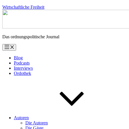
Zum
Wirtschaftliche Freiheit
Inhalt
springen
Das ordnungspolitische Journal
Blog
Podcasts
Interviews
Ordothek
Autoren
Die Autoren
Die Gäste