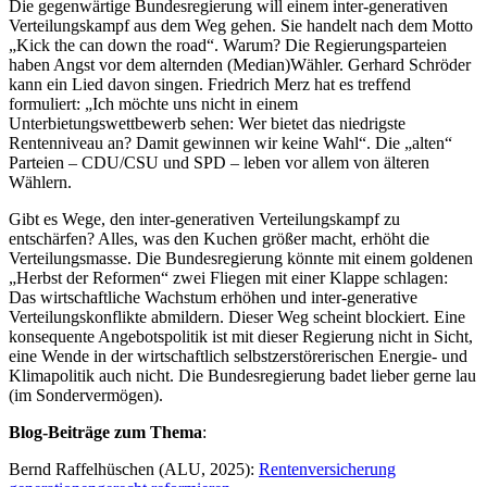
Die gegenwärtige Bundesregierung will einem inter-generativen
Verteilungskampf aus dem Weg gehen. Sie handelt nach dem Motto
„Kick the can down the road“. Warum? Die Regierungsparteien
haben Angst vor dem alternden (Median)Wähler. Gerhard Schröder
kann ein Lied davon singen. Friedrich Merz hat es treffend
formuliert: „Ich möchte uns nicht in einem
Unterbietungswettbewerb sehen: Wer bietet das niedrigste
Rentenniveau an? Damit gewinnen wir keine Wahl“. Die „alten“
Parteien – CDU/CSU und SPD – leben vor allem von älteren
Wählern.
Gibt es Wege, den inter-generativen Verteilungskampf zu
entschärfen? Alles, was den Kuchen größer macht, erhöht die
Verteilungsmasse. Die Bundesregierung könnte mit einem goldenen
„Herbst der Reformen“ zwei Fliegen mit einer Klappe schlagen:
Das wirtschaftliche Wachstum erhöhen und inter-generative
Verteilungskonflikte abmildern. Dieser Weg scheint blockiert. Eine
konsequente Angebotspolitik ist mit dieser Regierung nicht in Sicht,
eine Wende in der wirtschaftlich selbstzerstörerischen Energie- und
Klimapolitik auch nicht. Die Bundesregierung badet lieber gerne lau
(im Sondervermögen).
Blog-Beiträge zum Thema
:
Bernd Raffelhüschen (ALU, 2025):
Rentenversicherung