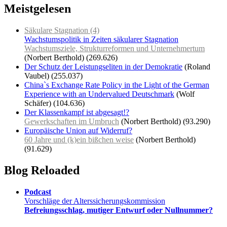
Meistgelesen
Säkulare Stagnation (4)
Wachstumspolitik in Zeiten säkularer Stagnation
Wachstumsziele, Strukturreformen und Unternehmertum
(Norbert Berthold)
(269.626)
Der Schutz der Leistungseliten in der Demokratie
(Roland
Vaubel)
(255.037)
China`s Exchange Rate Policy in the Light of the German
Experience with an Undervalued Deutschmark
(Wolf
Schäfer)
(104.636)
Der Klassenkampf ist abgesagt!?
Gewerkschaften im Umbruch
(Norbert Berthold)
(93.290)
Europäische Union auf Widerruf?
60 Jahre und (k)ein bißchen weise
(Norbert Berthold)
(91.629)
Blog Reloaded
Podcast
Vorschläge der Alterssicherungskommission
Befreiungsschlag, mutiger Entwurf oder Nullnummer?