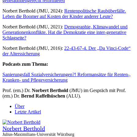
generationengerecht reformieren
Norbert Berthold (JMU, 2024):
Rentenpolitische Raubüberfälle.
Leben die Boomer auf Kosten der Kinder anderer Leute?
Norbert Berthold (JMU, 2021):
Demographie, Klimawandel und
Generationenkonflikte. Hat die Demokratie eine inter-generative
Schlagseite?
Norbert Berthold (JMU, 2016):
22-43-67-4. Der „Da Vinci-Code“
der Alterssicherung
Podcasts zum Thema:
Sanierungsfall Sozialversicherungen?! Reformansätze für Renten-,
Kranken- und Pflegeversicherung
Prof. (em.) Dr.
Norbert Berthold
(JMU) im Gespräch mit Prof.
(em.) Dr.
Bernd Raffelhüschen
(ALU).
Über
Letzte Artikel
Norbert Berthold
Julius-Maximilians-Universität Würzburg