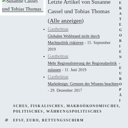
Letzte Artikel von Susanne
E
K
Cassel und Tobias Thomas
A
(
Alle anzeigen
)
T
E
Gastbeitrag
G
O
Globalen Wohlstand nicht durch
R
Machtpolitik riskieren
- 15. September
I
2019
E
Gastbeitrag
N
,
Mehr Regionalisierung der Regionalpolitik
E
zulassen
- 11. Juni 2019
U
Gastbeitrag
R
Marktdesign: Grenzen des Wissens beachten
O
P
- 29. Dezember 2017
Ä
I
SCHES
,
FISKALISCHES
,
MAKROÖKONOMISCHES
,
POLITISCHES
,
WÄHRUNGSPOLITISCHES
SCHLAGWÖRTER
EFSF
,
EURO
,
RETTUNGSSCHIRM