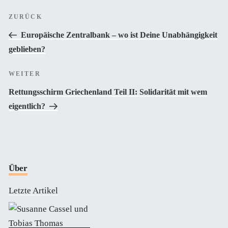
Beitragsnavigation
Vorheriger
ZURÜCK
Beitrag
Europäische Zentralbank – wo ist Deine Unabhängigkeit
geblieben?
Nächster
WEITER
Beitrag
Rettungsschirm Griechenland Teil II: Solidarität mit wem
eigentlich?
Über
Letzte Artikel