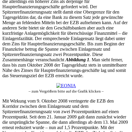
die allerdings ein höherer Zins als derjenige für
Hauptrefinanzierungsgeschäfte gefordert wird. Der
Spitzenrefinanzierungssatz stellt damit eine Obergrenze für den
Tagesgeldzins dar, da eine Bank zu diesem Satz jede gewünschte
Menge an fehlenden Mitteln bei der EZB aufnehmen kann. Auf der
anderen Seite bietet sie den Geschäftsbanken aber auch eine
kurzfristige Anlagemöglichkeit für überschüssige Finanzmittel – die
Einlagenfazilität. Der entsprechende Einlagensatz liegt dabei unter
dem Zins für Hauptrefinanzierungsgeschäfte. Bis zum Beginn der
Finanzkrise betrug die Spanne zwischen Einlagensatz und
Spitzenrefinanzierungssatz zwei Prozentpunkte. Diese
Zusammenhänge veranschaulicht
Abbildung 1
. Man sieht ferner,
dass bis zum Oktober 2008 der Tagesgeldsatz stets in unmittelbarer
Nähe des Zinses für Hauptrefinanzierungs-geschäfte lag und somit
das Steuerungsziel der EZB erreicht wurde.
– zum Vergrößern bitte auf die Grafik klicken –
Mit Wirkung vom 9. Oktober 2008 verringerte die EZB den
Korridor zwischen dem Einlagensatz und dem
Spitzenrefinanzierungssatz von zwei Prozentpunkten auf einen
Prozentpunkt. Seit dem 21. Januar 2009 galt dann zunächst wieder
die ursprüngliche Spanne, die dann allerdings ab dem 13. Mai 2009
erneut reduziert wurde – nun auf 1,5 Prozentpunkte. Mit der