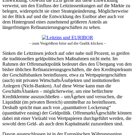
Entwicklung. Obwohl die EZB gerne auf diese Entwicklung
verweist, um den Einfluss der Leitzinssenkungen auf die Märkte zu
belegen, widerspricht sie einer Strategieänderung. Möglicherweise
ist der Blick auf und die Entwicklung des Euribor aber auch vor
dem Hintergrund eines zunehmend größeren Anteils an
längerfristigen Refinanzierungsgeschäften zu sehen.
– zum Vergrößern bitte auf die Grafik klicken –
Sinken die Leitzinsen jedoch auf oder nahe null Prozent, so greifen
die traditionellen geldpolitischen Maßnahmen nicht mehr. Im
Rahmen der Offenmarktpolitik bedeutet dies den Übergang von den
bisher üblichen Refinanzierungsgeschäften, die den Kreditspielraum
der Geschäftsbanken beeinflussen, etwa zu Wertpapiergeschäften
(auch) mit privaten WirtschaftsÂ­subjekten und institutionellen
Anlegern (Nicht-Banken). Auf diese Weise kann man die
GeschäftsÂ­banken – möglicherweise, um eine befürchtete
Kreditklemme auszuschließen – umÂ­gehen und versuchen, die
Liquidität (im privaten Bereich) unmittelbar zu beeinflussen.
Deshalb spricht man auch von „quantitativer Lockerung“
(quantitative easing) der Geldpolitik. OffenmarktÂ­geschäfte können
dabei mit einer Vielzahl von Wertpapieren durchgeführt werden, die
sowohl dem Geld- als auch dem Kapitalmarkt zuzuordnen sind.
Davon ausgeschlossen ist in der Europäischen Währungsunion