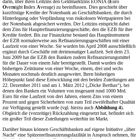
darin, über ihren Leitzins den Geldmarktzins EONIA (
E
uro
O
ver
n
ight
I
ndex
A
verage) zu beeinflussen. Dies geschieht über
kurzfristige Kredite der Notenbank an Geschäftsbanken, die durch
Hinterlegung oder Verpfändung von risikolosen Wertpapieren bei
der Notenbank abgesichert werden. Der Leitzins entspricht dabei
dem Zins für Hauptrefinanzierungsgeschäfte, den die EZB für ihre
Kredite fordert. Bis zur Finanzkrise bestand das Hauptinstrument
der EZB normalerweise aus Refinanzierungsgeschäften mit einer
Laufzeit von einer Woche. Sie wurden bis April 2008 ausschließlich
ergänzt durch Geschäfte mit dreimonatiger Laufzeit. Seit dem 23.
Juni 2009 hat die EZB den Banken zudem Refinanzierungsmittel
für die Dauer von einem Jahr bereitgestellt. Damit wurden die
bisherigen Zeiträume von einer Woche, einem, drei und sechs
Monaten nochmals deutlich ausgeweitet. Ihren bisherigen
Höhepunkt fand diese Entwicklung mit den beiden Zuteilungen am
22. Dezember 2011 und am 1. März 2012 („Dicke Berthas“), bei
denen den Banken ein Volumen von insgesamt rund 1000 Mrd.
Euro für eine Laufzeit von drei Jahren, einem Zins von einem
Prozent und gegen Sicherheiten von zum Teil zweifelhafter Qualität
zur Verfügung gestellt wurde (vgl. hierzu auch
Abbildung 4
).
Obgleich die (vorzeitige) Rückzahlung eingesetzt hat, befindet sich
ein großer Teil dieser Zuteilungen weiterhin im Markt.
Darüber hinaus können Geschäftsbanken auf eigene Initiative „über
Nacht“ eine Spitzenrefinanzierungsfazilität in Anspruch nehmen, für