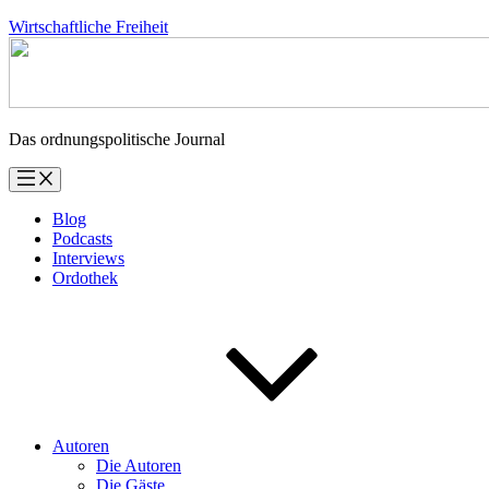
Zum
Wirtschaftliche Freiheit
Inhalt
springen
Das ordnungspolitische Journal
Blog
Podcasts
Interviews
Ordothek
Autoren
Die Autoren
Die Gäste