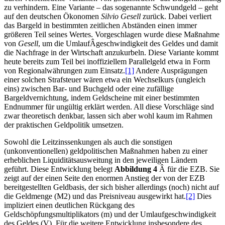
zu verhindern. Eine Variante – das sogenannte Schwundgeld – geht
auf den deutschen Ökonomen
Silvio Gesell
zurück. Dabei verliert
das Bargeld in bestimmten zeitlichen Abständen einen immer
größeren Teil seines Wertes. Vorgeschlagen wurde diese Maßnahme
von
Gesell
, um die UmlaufÂ­geschwindigkeit des Geldes und damit
die Nachfrage in der Wirtschaft anzukurbeln. Diese Variante kommt
heute bereits zum Teil bei inoffiziellem Parallelgeld etwa in Form
von Regionalwährungen zum Einsatz.
[1]
Andere Ausprägungen
einer solchen Strafsteuer wären etwa ein Wechselkurs (ungleich
eins) zwischen Bar- und Buchgeld oder eine zufällige
Bargeldvernichtung, indem Geldscheine mit einer bestimmten
Endnummer für ungültig erklärt werden. All diese Vorschläge sind
zwar theoretisch denkbar, lassen sich aber wohl kaum im Rahmen
der praktischen Geldpolitik umsetzen.
Sowohl die Leitzinssenkungen als auch die sonstigen
(unkonventionellen) geldpolitischen Maßnahmen haben zu einer
erheblichen Liquiditätsausweitung in den jeweiligen Ländern
geführt. Diese Entwicklung belegt
Abbildung 4
Â für die EZB. Sie
zeigt auf der einen Seite den enormen Anstieg der von der EZB
bereitgestellten Geldbasis, der sich bisher allerdings (noch) nicht auf
die Geldmenge (M2) und das Preisniveau ausgewirkt hat.
[2]
Dies
impliziert einen deutlichen Rückgang des
Geldschöpfungsmultiplikators (m) und der Umlaufgeschwindigkeit
des Geldes (V). Für die weitere Entwicklung insbesondere des