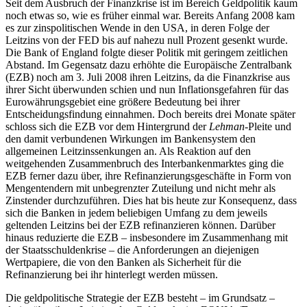
Seit dem Ausbruch der Finanzkrise ist im Bereich Geldpolitik kaum
noch etwas so, wie es früher einmal war. Bereits Anfang 2008 kam
es zur zinspolitischen Wende in den USA, in deren Folge der
Leitzins von der FED bis auf nahezu null Prozent gesenkt wurde.
Die Bank of England folgte dieser Politik mit geringem zeitlichen
Abstand. Im Gegensatz dazu erhöhte die Europäische Zentralbank
(EZB) noch am 3. Juli 2008 ihren Leitzins, da die Finanzkrise aus
ihrer Sicht überwunden schien und nun Inflationsgefahren für das
Eurowährungsgebiet eine größere Bedeutung bei ihrer
Entscheidungsfindung einnahmen. Doch bereits drei Monate später
schloss sich die EZB vor dem Hintergrund der
Lehman
-Pleite und
den damit verbundenen Wirkungen im Bankensystem den
allgemeinen Leitzinssenkungen an. Als Reaktion auf den
weitgehenden Zusammenbruch des Interbankenmarktes ging die
EZB ferner dazu über, ihre Refinanzierungsgeschäfte in Form von
Mengentendern mit unbegrenzter Zuteilung und nicht mehr als
Zinstender durchzuführen. Dies hat bis heute zur Konsequenz, dass
sich die Banken in jedem beliebigen Umfang zu dem jeweils
geltenden Leitzins bei der EZB refinanzieren können. Darüber
hinaus reduzierte die EZB – insbesondere im Zusammenhang mit
der Staatsschuldenkrise – die Anforderungen an diejenigen
Wertpapiere, die von den Banken als Sicherheit für die
Refinanzierung bei ihr hinterlegt werden müssen.
Die geldpolitische Strategie der EZB besteht – im Grundsatz –