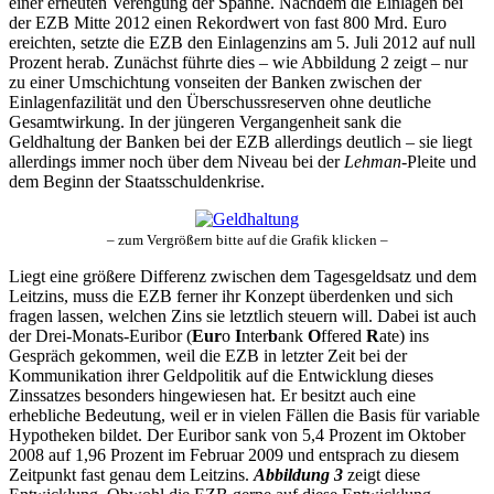
einer erneuten Verengung der Spanne. Nachdem die Einlagen bei
der EZB Mitte 2012 einen Rekordwert von fast 800 Mrd. Euro
ereichten, setzte die EZB den Einlagenzins am 5. Juli 2012 auf null
Prozent herab. Zunächst führte dies – wie Abbildung 2 zeigt – nur
zu einer Umschichtung vonseiten der Banken zwischen der
Einlagenfazilität und den Überschussreserven ohne deutliche
Gesamtwirkung. In der jüngeren Vergangenheit sank die
Geldhaltung der Banken bei der EZB allerdings deutlich – sie liegt
allerdings immer noch über dem Niveau bei der
Lehman
-Pleite und
dem Beginn der Staatsschuldenkrise.
– zum Vergrößern bitte auf die Grafik klicken –
Liegt eine größere Differenz zwischen dem Tagesgeldsatz und dem
Leitzins, muss die EZB ferner ihr Konzept überdenken und sich
fragen lassen, welchen Zins sie letztlich steuern will. Dabei ist auch
der Drei-Monats-Euribor (
Eur
o
I
nter
b
ank
O
ffered
R
ate) ins
Gespräch gekommen, weil die EZB in letzter Zeit bei der
Kommunikation ihrer Geldpolitik auf die Entwicklung dieses
Zinssatzes besonders hingewiesen hat. Er besitzt auch eine
erhebliche Bedeutung, weil er in vielen Fällen die Basis für variable
Hypotheken bildet. Der Euribor sank von 5,4 Prozent im Oktober
2008 auf 1,96 Prozent im Februar 2009 und entsprach zu diesem
Zeitpunkt fast genau dem Leitzins.
Abbildung 3
zeigt diese