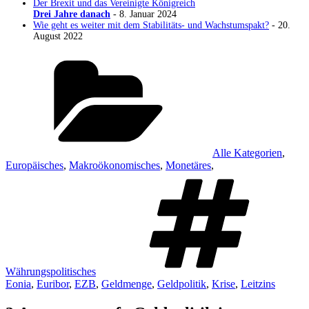
Der Brexit und das Vereinigte Königreich
Drei Jahre danach
- 8. Januar 2024
Wie geht es weiter mit dem Stabilitäts- und Wachstumspakt?
- 20.
August 2022
Kategorien
Alle Kategorien
,
Europäisches
,
Makroökonomisches
,
Monetäres
,
S
Währungspolitisches
Eonia
,
Euribor
,
EZB
,
Geldmenge
,
Geldpolitik
,
Krise
,
Leitzins