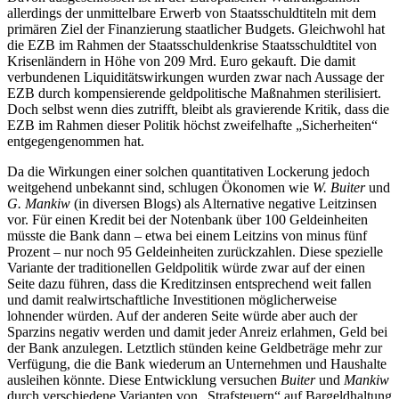
allerdings der unmittelbare Erwerb von Staatsschuldtiteln mit dem
primären Ziel der Finanzierung staatlicher Budgets. Gleichwohl hat
die EZB im Rahmen der Staatsschuldenkrise Staatsschuldtitel von
Krisenländern in Höhe von 209 Mrd. Euro gekauft. Die damit
verbundenen Liquiditätswirkungen wurden zwar nach Aussage der
EZB durch kompensierende geldpolitische Maßnahmen sterilisiert.
Doch selbst wenn dies zutrifft, bleibt als gravierende Kritik, dass die
EZB im Rahmen dieser Politik höchst zweifelhafte „Sicherheiten“
entgegengenommen hat.
Da die Wirkungen einer solchen quantitativen Lockerung jedoch
weitgehend unbekannt sind, schlugen Ökonomen wie
W.
Buiter
und
G.
Mankiw
(in diversen Blogs) als Alternative negative Leitzinsen
vor. Für einen Kredit bei der Notenbank über 100 Geldeinheiten
müsste die Bank dann – etwa bei einem Leitzins von minus fünf
Prozent – nur noch 95 Geldeinheiten zurückzahlen. Diese spezielle
Variante der traditionellen Geldpolitik würde zwar auf der einen
Seite dazu führen, dass die Kreditzinsen entsprechend weit fallen
und damit realwirtschaftliche Investitionen möglicherweise
lohnender würden. Auf der anderen Seite würde aber auch der
Sparzins negativ werden und damit jeder Anreiz erlahmen, Geld bei
der Bank anzulegen. Letztlich stünden keine Geldbeträge mehr zur
Verfügung, die die Bank wiederum an Unternehmen und Haushalte
ausleihen könnte. Diese Entwicklung versuchen
Buiter
und
Mankiw
durch verschiedene Varianten von „Strafsteuern“ auf Bargeldhaltung