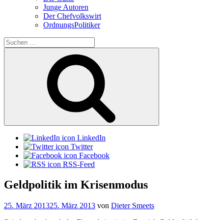
Junge Autoren
Der Chefvolkswirt
OrdnungsPolitiker
Suchen
nach:
Suchen
LinkedIn
Twitter
Facebook
RSS-Feed
Geldpolitik im Krisenmodus
Veröffentlicht
25. März 2013
25. März 2013
von
Dieter Smeets
am