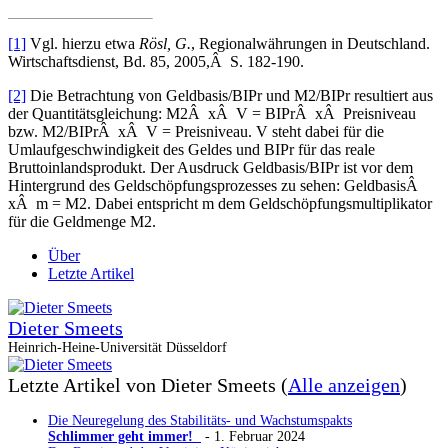
[1]
Vgl. hierzu etwa
Rösl, G.
, Regionalwährungen in Deutschland.
Wirtschaftsdienst, Bd. 85, 2005,Â S. 182-190.
[2]
Die Betrachtung von Geldbasis/BIPr und M2/BIPr resultiert aus
der Quantitätsgleichung: M2Â xÂ V = BIPrÂ xÂ Preisniveau
bzw. M2/BIPrÂ xÂ V = Preisniveau. V steht dabei für die
Umlaufgeschwindigkeit des Geldes und BIPr für das reale
Bruttoinlandsprodukt. Der Ausdruck Geldbasis/BIPr ist vor dem
Hintergrund des Geldschöpfungsprozesses zu sehen: GeldbasisÂ
xÂ m = M2. Dabei entspricht m dem Geldschöpfungsmultiplikator
für die Geldmenge M2.
Über
Letzte Artikel
Dieter Smeets
Heinrich-Heine-Universität Düsseldorf
Letzte Artikel von Dieter Smeets
(
Alle anzeigen
)
Die Neuregelung des Stabilitäts- und Wachstumspakts
Schlimmer geht immer!
- 1. Februar 2024