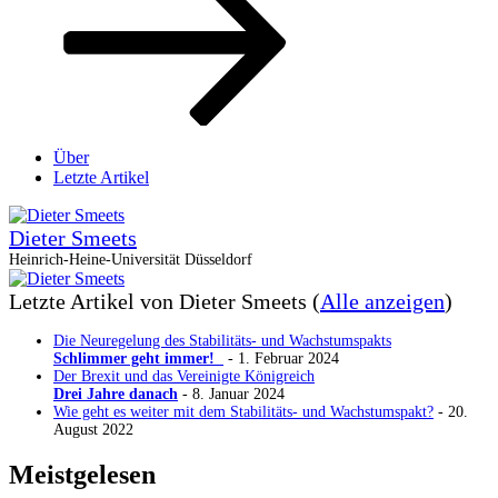
Über
Letzte Artikel
Dieter Smeets
Heinrich-Heine-Universität Düsseldorf
Letzte Artikel von Dieter Smeets
(
Alle anzeigen
)
Die Neuregelung des Stabilitäts- und Wachstumspakts
Schlimmer geht immer!
- 1. Februar 2024
Der Brexit und das Vereinigte Königreich
Drei Jahre danach
- 8. Januar 2024
Wie geht es weiter mit dem Stabilitäts- und Wachstumspakt?
- 20.
August 2022
Meistgelesen