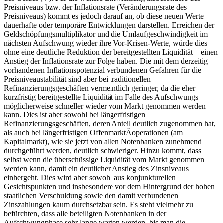
Preisniveaus bzw. der Inflationsrate (Veränderungsrate des
Preisniveaus) kommt es jedoch darauf an, ob diese neuen Werte
dauerhafte oder temporäre Entwicklungen darstellen. Erreichen der
Geldschöpfungsmultiplikator und die Umlaufgeschwindigkeit im
nächsten Aufschwung wieder ihre Vor-Krisen-Werte, würde dies –
ohne eine deutliche Reduktion der bereitgestellten Liquidität – einen
Anstieg der Inflationsrate zur Folge haben. Die mit dem derzeitig
vorhandenen Inflationspotenzial verbundenen Gefahren für die
Preisniveaustabilität sind aber bei traditionellen
Refinanzierungsgeschäften vermeintlich geringer, da die eher
kurzfristig bereitgestellte Liquidität im Falle des Aufschwungs
möglicherweise schneller wieder vom Markt genommen werden
kann. Dies ist aber sowohl bei längerfristigen
Refinanzierungsgeschäften, deren Anteil deutlich zugenommen hat,
als auch bei längerfristigen OffenmarktÂ­operationen (am
Kapitalmarkt), wie sie jetzt von allen Notenbanken zunehmend
durchgeführt werden, deutlich schwieriger. Hinzu kommt, dass
selbst wenn die überschüssige Liquidität vom Markt genommen
werden kann, damit ein deutlicher Anstieg des Zinsniveaus
einhergeht. Dies wird aber sowohl aus konjunkturellen
Gesichtspunkten und insbesondere vor dem Hintergrund der hohen
staatlichen Verschuldung sowie den damit verbundenen
Zinszahlungen kaum durchsetzbar sein. Es steht vielmehr zu
befürchten, dass alle beteiligten Notenbanken in der
Aufschwungphase sehr lange warten werden, bis man die