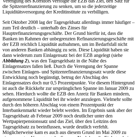
Verengung des Korridors verfolgte die EZB das Ziel, den Satz für
die Spitzenrefinanzierung zu senken, um so die jederzeitige
Liquiditätsversorgung der Kreditinstitute zu verbilligen.
Seit Oktober 2008 lag der Tagesgeldsatz allerdings immer häufiger –
zum Teil deutlich – unterhalb des Zinses für
Hauptrefinanzierungsgeschäfte. Der Grund hierfür ist, dass die
Banken im Rahmen der unbegrenzten Refinanzierungsgeschäfte mit
der EZB reichlich Liquidität aufnahmen, um im Bedarfsfall nicht
von anderen Banken abhängig zu sein. Diese Liquidität haben sie
dann wiederum zum Einlagensatz bei der EZB angelegt (siehe
Abbildung 2
), was den Tagesgeldsatz in die Nähe des
Einlagensatzes fallen ließ. Durch die Verengung der Spanne
zwischen Einlagen- und Spitzenrefinanzierungssatz wurde diese
Entwicklung noch begünstigt, betrug der Abschlag des
Einlagensatzes doch nur 0,5 Prozentpunkte. Vor diesem Hintergrund
ist auch die Rückkehr zur ursprünglichen Spanne im Januar 2009 zu
sehen. Hierdurch wollte die EZB den Anreiz für Banken mindern,
aufgenommene Liquidität bei ihr wieder anzulegen. Vielmehr sollte
durch den höheren Abschlag von einem Prozentpunkt der
Interbankenmarkt wieder belebt werden. Im Ergebnis sank aber der
Tagesgeldsatz ab Februar 2009 noch deutlicher unter den
Wertpapierpensionssatz und das Ziel, über den Leitzins den
Tagesgeldsatz zu beeinflussen, wurde deutlich verfehlt.
Möglicherweise kam es auch aus diesem Grund im Mai 2009 zu