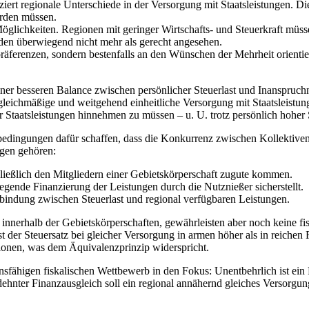
ert regionale Unterschiede in der Versorgung mit Staatsleistungen. Di
erden müssen.
öglichkeiten. Regionen mit geringer Wirtschafts- und Steuerkraft müsse
den überwiegend nicht mehr als gerecht angesehen.
räferenzen, sondern bestenfalls an den Wünschen der Mehrheit orientie
einer besseren Balance zwischen persönlicher Steuerlast und Inanspruch
 gleichmäßige und weitgehend einheitliche Versorgung mit Staatsleistunge
r Staatsleistungen hinnehmen zu müssen – u. U. trotz persönlich hoher
edingungen dafür schaffen, dass die Konkurrenz zwischen Kollektiven,
ngen gehören:
schließlich den Mitgliedern einer Gebietskörperschaft zugute kommen.
iegende Finanzierung der Leistungen durch die Nutznießer sicherstellt.
bindung zwischen Steuerlast und regional verfügbaren Leistungen.
innerhalb der Gebietskörperschaften, gewährleisten aber noch keine fi
 der Steuersatz bei gleicher Versorgung in armen höher als in reichen 
tutionen, was dem Äquivalenzprinzip widerspricht.
nsfähigen fiskalischen Wettbewerb in den Fokus: Unentbehrlich ist ei
erdehnter Finanzausgleich soll ein regional annähernd gleiches Versorg