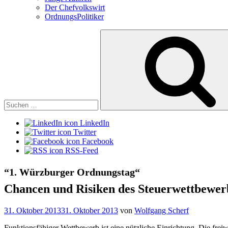
Der Chefvolkswirt
OrdnungsPolitiker
Suchen
nach:
LinkedIn
Twitter
Facebook
RSS-Feed
“1. Würzburger Ordnungstag“
Chancen und Risiken des Steuerwettbewer
Veröffentlicht
31. Oktober 2013
31. Oktober 2013
von
Wolfgang Scherf
am
Funktionsfähiger Wettbewerb ist eine nützliche Einrichtung. Die fre