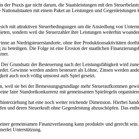
in der Praxis gar nicht darum, die Staatsleistungen mit den Steuerbel
e Nationalstaaten mit einem Paket an Leistungen und Gegenleistungen k
n sich mit attraktiven Steuerbedingungen um die Ansiedlung von Untern
ieten, sondern weil die Steuerzahler ihre Leistungen weiterhin woander
ne an Niedrigsteuerstandorte, ohne ihre Produktionsaktivitäten dorthin 
 zu beteiligen. Die Folge ist eine Erosion der staatlichen Finanzierung
hmer.
n. Der Grundsatz der Besteuerung nach der Leistungsfähigkeit wird zu
edet. Gewinne werden anders besteuert als Löhne, Zinsen werden ander
gkeit auch noch völlig umsonst aufs Spiel gesetzt.
n, weil sie bei der Bemessungsgrundlage mehr Steueraufkommen gewinne
 eine faire Standortkonkurrenz mit gemeinsamen Spielregeln organisier
interziehung hat eine noch weiter reichende Dimension. Hierbei hande
fen und deren Steuerkraft ohne Gegenleistung abzuschöpfen. Das entbe
 einer gemeinsamen Finanzverfassung kann produktiv und gerecht sein.
erlei Unterstützung.