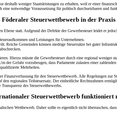
ur deshalb weniger Staatsleistungen zu erhalten, weil er einer finanzs
ch eine notwendige Voraussetzung für politisch durchsetzbaren und fun
Föderaler Steuerwettbewerb in der Praxis
n Ebene statt. Aufgrund der Defekte der Gewerbesteuer leidet er jedoc
Steueraufkommen und Leistungen für Unternehmen.
ilt. Reiche Gemeinden können niedrige Steuersätze bei guter Infrastr
abschrecken.
eren. Hierzu müsste die Gewerbesteuer durch eine regional weniger st
 Um der Gefahr vorzubeugen, dass Parlamente zulasten einer zahlenden M
ualifizierte Mehrheiten.
der Finanzverfassung für den Steuerwettbewerb. Alle Regelungen zur 
auf den regionalen Teilsteuersatz. Der einheitliche Rechtsrahmen ermö
ie Transparenz des Steuerwettbewerbs.
rnationaler Steuerwettbewerb funktioniert 
alischen Wettbewerb. Daher sollte es eigentlich nicht überraschen, dass