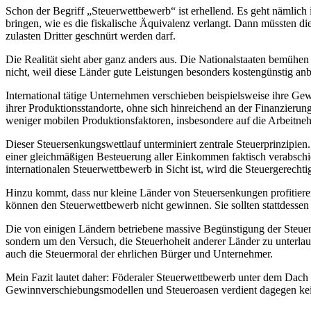
Schon der Begriff „Steuerwettbewerb“ ist erhellend. Es geht nämlich 
bringen, wie es die fiskalische Äquivalenz verlangt. Dann müssten di
zulasten Dritter geschnürt werden darf.
Die Realität sieht aber ganz anders aus. Die Nationalstaaten bemühe
nicht, weil diese Länder gute Leistungen besonders kostengünstig anb
International tätige Unternehmen verschieben beispielsweise ihre Gewin
ihrer Produktionsstandorte, ohne sich hinreichend an der Finanzierung
weniger mobilen Produktionsfaktoren, insbesondere auf die Arbeitne
Dieser Steuersenkungswettlauf unterminiert zentrale Steuerprinzipie
einer gleichmäßigen Besteuerung aller Einkommen faktisch verabschi
internationalen Steuerwettbewerb in Sicht ist, wird die Steuergerechti
Hinzu kommt, dass nur kleine Länder von Steuersenkungen profitiere
können den Steuerwettbewerb nicht gewinnen. Sie sollten stattdessen
Die von einigen Ländern betriebene massive Begünstigung der Steuerh
sondern um den Versuch, die Steuerhoheit anderer Länder zu unterlau
auch die Steuermoral der ehrlichen Bürger und Unternehmer.
Mein Fazit lautet daher: Föderaler Steuerwettbewerb unter dem Dach
Gewinnverschiebungsmodellen und Steueroasen verdient dagegen kein