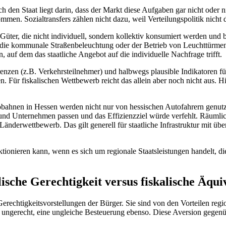
n Staat liegt darin, dass der Markt diese Aufgaben gar nicht oder nich
men. Sozialtransfers zählen nicht dazu, weil Verteilungspolitik nicht de
Güter, die nicht individuell, sondern kollektiv konsumiert werden und 
h die kommunale Straßenbeleuchtung oder der Betrieb von Leuchttürmen. 
 auf dem das staatliche Angebot auf die individuelle Nachfrage trifft.
grenzen (z.B. Verkehrsteilnehmer) und halbwegs plausible Indikatoren f
n. Für fiskalischen Wettbewerb reicht das allein aber noch nicht aus.
Autobahnen in Hessen werden nicht nur von hessischen Autofahrern genu
und Unternehmen passen und das Effizienzziel würde verfehlt. Räumliche
änderwettbewerb. Das gilt generell für staatliche Infrastruktur mit ü
ktionieren kann, wenn es sich um regionale Staatsleistungen handelt, 
lische Gerechtigkeit versus fiskalische Äqui
echtigkeitsvorstellungen der Bürger. Sie sind von den Vorteilen regiona
 ungerecht, eine ungleiche Besteuerung ebenso. Diese Aversion gegenüb