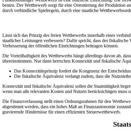
besten. Der Wettbewerb sorgt für eine Orientierung der Produktion 
durch verbindliche Spielregeln, durch eine staatliche Wettbewerbsor
Lässt sich das Prinzip des freien Wettbewerbs innerhalb eines verbi
staatlicher Leistungen verbessern? Dafür spricht, dass der fiskalisch
Verbesserung der öffentlichen Einrichtungen beitragen können.
Die Vorteilhaftigkeit des Wettbewerbs hängt allerdings davon ab, dass
übereinstimmen. Nur dann herrschen Konnexität und fiskalische Äqui
Das Konnexitätsprinzip fordert die Kongruenz der Entscheidung
Die fiskalische Äquivalenz verlangt zudem, dass die Nutznießer 
Konnexität und fiskalische Äquivalenz sollen die Staatstätigkeit b
wenn man alle relevanten Kosten und Nutzen berücksichtigen muss un
Die Finanzverfassung stellt einen Ordnungsrahmen für den Wettbewe
abgestimmt werden, dass ein hohes Maß an Finanzautonomie zustande 
gravierende Hindernisse für einen effizienten Steuerwettbewerb.
Staat