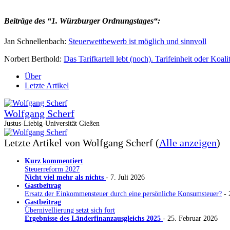
Beiträge des “1. Würzburger Ordnungstages“:
Jan Schnellenbach:
Steuerwettbewerb ist möglich und sinnvoll
Norbert Berthold:
Das Tarifkartell lebt (noch). Tarifeinheit oder Koalit
Über
Letzte Artikel
Wolfgang Scherf
Justus-Liebig-Universität Gießen
Letzte Artikel von Wolfgang Scherf
(
Alle anzeigen
)
Kurz kommentiert
Steuerreform 2027
Nicht viel mehr als nichts
- 7. Juli 2026
Gastbeitrag
Ersatz der Einkommensteuer durch eine persönliche Konsumsteuer?
- 
Gastbeitrag
Übernivellierung setzt sich fort
Ergebnisse des Länderfinanzausgleichs 2025
- 25. Februar 2026