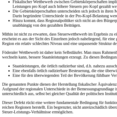
Fiskalischer Wettbewerb zwischen Gebietskörperschaften implizi
Leistungen pro Kopf auch höhere Steuern pro Kopf gezahlt w
Die Gebietskörperschaften unterscheiden sich jedoch in ihren M
Darin begründete Unterschiede in der Pro-Kopf-Belastung wer
Hinzu kommt, dass Regionalpolitiker sich nicht an den Bürgerp
unabhängig von den gezahlten Beiträgen.
Mithin ist nicht zu erwarten, dass Steuerwettbewerb im Ergebnis zu 
erscheint es aus der Sicht des Einzelnen jedoch naheliegend, für eine
Region ein relativ schlechtes Niveau und eine unpassende Struktur de
Föderaler Wettbewerb ist daher kein Selbstläufer. Man muss Rahmenb
wechseln kann, bessere Staatsleistungen erzeugt. Zu diesen Bedingu
Staatsleistungen, die örtlich radizierbar sind, d.h. nahezu aus
Eine ebenfalls örtlich radizierbare Besteuerung, die eine überw
Eine für den überwiegenden Teil der Bevölkerung fühlbare Ver
Die genannten Punkte dienen der Herstellung fiskalischer Äquivalenz 
Aufgrund der regionalen Unterschiede in der Bemessungsgrundlage ist
unterschiedlich aus, selbst bei gleicher Qualität der politischen Insti
Dieser Defekt rückt eine weitere fundamentale Bedingung für funktio
reichen Regionen herstellt. Ein begrenzter, nicht anreizschädlich üb
Steuer-Leistungs-Verhältnisse ermöglichen.