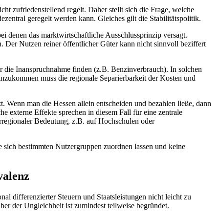
t zufriedenstellend regelt. Daher stellt sich die Frage, welche
zentral geregelt werden kann. Gleiches gilt die Stabilitätspolitik.
bei denen das marktwirtschaftliche Ausschlussprinzip versagt.
Der Nutzen reiner öffentlicher Güter kann nicht sinnvoll beziffert
ür die Inanspruchnahme finden (z.B. Benzinverbrauch). In solchen
 Hinzukommen muss die regionale Separierbarkeit der Kosten und
tzt. Wenn man die Hessen allein entscheiden und bezahlen ließe, dann
 externe Effekte sprechen in diesem Fall für eine zentrale
berregionaler Bedeutung, z.B. auf Hochschulen oder
die sich bestimmten Nutzergruppen zuordnen lassen und keine
valenz
l differenzierter Steuern und Staatsleistungen nicht leicht zu
er der Ungleichheit ist zumindest teilweise begründet.