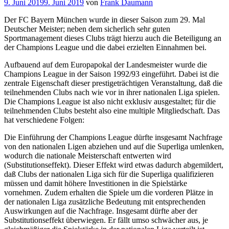
Veröffentlicht
9. Juni 2019
9. Juni 2019
von
Frank Daumann
am
Der FC Bayern München wurde in dieser Saison zum 29. Mal
Deutscher Meister; neben dem sicherlich sehr guten
Sportmanagement dieses Clubs trägt hierzu auch die Beteiligung an
der Champions League und die dabei erzielten Einnahmen bei.
Aufbauend auf dem Europapokal der Landesmeister wurde die
Champions League in der Saison 1992/93 eingeführt. Dabei ist die
zentrale Eigenschaft dieser prestigeträchtigen Veranstaltung, daß die
teilnehmenden Clubs nach wie vor in ihrer nationalen Liga spielen.
Die Champions League ist also nicht exklusiv ausgestaltet; für die
teilnehmenden Clubs besteht also eine multiple Mitgliedschaft. Das
hat verschiedene Folgen:
Die Einführung der Champions League dürfte insgesamt Nachfrage
von den nationalen Ligen abziehen und auf die Superliga umlenken,
wodurch die nationale Meisterschaft entwerten wird
(Substitutionseffekt). Dieser Effekt wird etwas dadurch abgemildert,
daß Clubs der nationalen Liga sich für die Superliga qualifizieren
müssen und damit höhere Investitionen in die Spielstärke
vornehmen. Zudem erhalten die Spiele um die vorderen Plätze in
der nationalen Liga zusätzliche Bedeutung mit entsprechenden
Auswirkungen auf die Nachfrage. Insgesamt dürfte aber der
Substitutionseffekt überwiegen. Er fällt umso schwächer aus, je