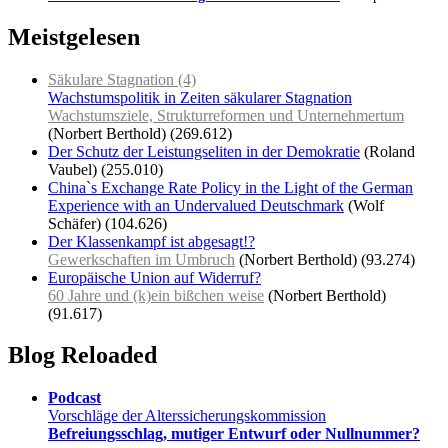
Meistgelesen
Säkulare Stagnation (4)
Wachstumspolitik in Zeiten säkularer Stagnation
Wachstumsziele, Strukturreformen und Unternehmertum
(Norbert Berthold)
(269.612)
Der Schutz der Leistungseliten in der Demokratie
(Roland
Vaubel)
(255.010)
China`s Exchange Rate Policy in the Light of the German
Experience with an Undervalued Deutschmark
(Wolf
Schäfer)
(104.626)
Der Klassenkampf ist abgesagt!?
Gewerkschaften im Umbruch
(Norbert Berthold)
(93.274)
Europäische Union auf Widerruf?
60 Jahre und (k)ein bißchen weise
(Norbert Berthold)
(91.617)
Blog Reloaded
Podcast
Vorschläge der Alterssicherungskommission
Befreiungsschlag, mutiger Entwurf oder Nullnummer?