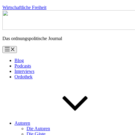
Zum
Wirtschaftliche Freiheit
Inhalt
springen
Das ordnungspolitische Journal
Blog
Podcasts
Interviews
Ordothek
Autoren
Die Autoren
Die Gäste