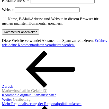
E-Mail-Adresse
*
Website
Name, E-Mail-Adresse und Website in diesem Browser für
meinen nächsten Kommentar speichern.
Diese Website verwendet Akismet, um Spam zu reduzieren.
Erfahre,
wie deine Kommentardaten verarbeitet werden.
Beitragsnavigation
Vorheriger
Beitrag
Zurück
Marktwirtschaft in Gefahr (3)
Kommt die digitale Planwirtschaft?
Nächster
Weiter
Gastbeitrag
Beitrag
Mehr Regionalisierung der Regionalpolitik zulassen