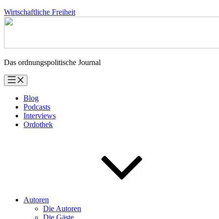
Zum
Wirtschaftliche Freiheit
Inhalt
springen
Das ordnungspolitische Journal
Blog
Podcasts
Interviews
Ordothek
Autoren
Die Autoren
Die Gäste