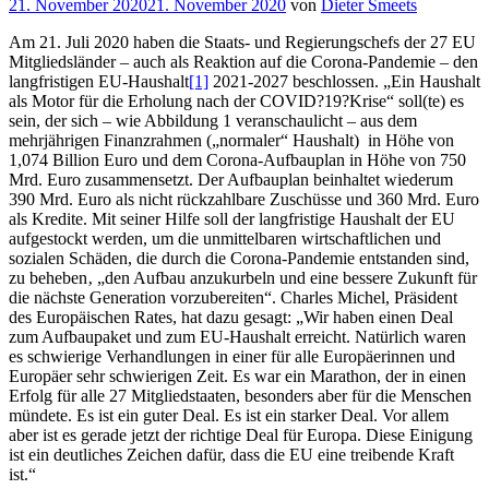
Veröffentlicht
21. November 2020
21. November 2020
von
Dieter Smeets
am
Am 21. Juli 2020 haben die Staats- und Regierungschefs der 27 EU
Mitgliedsländer – auch als Reaktion auf die Corona-Pandemie – den
langfristigen EU-Haushalt
[1]
2021-2027 beschlossen. „Ein Haushalt
als Motor für die Erholung nach der COVID?19?Krise“ soll(te) es
sein, der sich – wie Abbildung 1 veranschaulicht – aus dem
mehrjährigen Finanzrahmen („normaler“ Haushalt) in Höhe von
1,074 Billion Euro und dem Corona-Aufbauplan in Höhe von 750
Mrd. Euro zusammensetzt. Der Aufbauplan beinhaltet wiederum
390 Mrd. Euro als nicht rückzahlbare Zuschüsse und 360 Mrd. Euro
als Kredite. Mit seiner Hilfe soll der langfristige Haushalt der EU
aufgestockt werden, um die unmittelbaren wirtschaftlichen und
sozialen Schäden, die durch die Corona-Pandemie entstanden sind,
zu beheben‚ „den Aufbau anzukurbeln und eine bessere Zukunft für
die nächste Generation vorzubereiten“. Charles Michel, Präsident
des Europäischen Rates, hat dazu gesagt: „Wir haben einen Deal
zum Aufbaupaket und zum EU-Haushalt erreicht. Natürlich waren
es schwierige Verhandlungen in einer für alle Europäerinnen und
Europäer sehr schwierigen Zeit. Es war ein Marathon, der in einen
Erfolg für alle 27 Mitgliedstaaten, besonders aber für die Menschen
mündete. Es ist ein guter Deal. Es ist ein starker Deal. Vor allem
aber ist es gerade jetzt der richtige Deal für Europa. Diese Einigung
ist ein deutliches Zeichen dafür, dass die EU eine treibende Kraft
ist.“