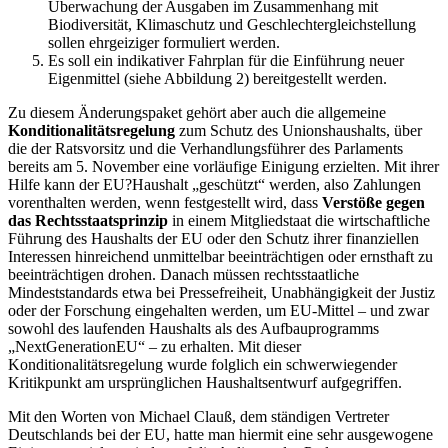
Überwachung der Ausgaben im Zusammenhang mit
Biodiversität, Klimaschutz und Geschlechtergleichstellung
sollen ehrgeiziger formuliert werden.
Es soll ein indikativer Fahrplan für die Einführung neuer
Eigenmittel (siehe Abbildung 2) bereitgestellt werden.
Zu diesem Änderungspaket gehört aber auch die allgemeine
Konditionalitätsregelung
zum Schutz des Unionshaushalts, über
die der Ratsvorsitz und die Verhandlungsführer des Parlaments
bereits am 5. November eine vorläufige Einigung erzielten. Mit ihrer
Hilfe kann der EU?Haushalt „geschützt“ werden, also Zahlungen
vorenthalten werden, wenn festgestellt wird, dass
Verstöße gegen
das Rechtsstaatsprinzip
in einem Mitgliedstaat die wirtschaftliche
Führung des Haushalts der EU oder den Schutz ihrer finanziellen
Interessen hinreichend unmittelbar beeinträchtigen oder ernsthaft zu
beeinträchtigen drohen. Danach müssen rechtsstaatliche
Mindeststandards etwa bei Pressefreiheit, Unabhängigkeit der Justiz
oder der Forschung eingehalten werden, um EU-Mittel – und zwar
sowohl des laufenden Haushalts als des Aufbauprogramms
„NextGenerationEU“ – zu erhalten. Mit dieser
Konditionalitätsregelung wurde folglich ein schwerwiegender
Kritikpunkt am ursprünglichen Haushaltsentwurf aufgegriffen.
Mit den Worten von Michael Clauß, dem ständigen Vertreter
Deutschlands bei der EU, hatte man hiermit eine sehr ausgewogene