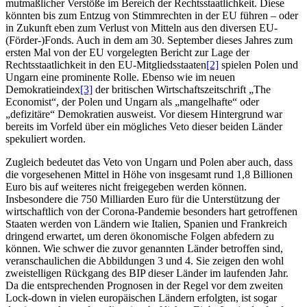
mutmaßlicher Verstöße im Bereich der Rechtsstaatlichkeit. Diese
könnten bis zum Entzug von Stimmrechten in der EU führen – oder
in Zukunft eben zum Verlust von Mitteln aus den diversen EU-
(Förder-)Fonds. Auch in dem am 30. September dieses Jahres zum
ersten Mal von der EU vorgelegten Bericht zur Lage der
Rechtsstaatlichkeit in den EU-Mitgliedsstaaten
[2]
spielen Polen und
Ungarn eine prominente Rolle. Ebenso wie im neuen
Demokratieindex
[3]
der britischen Wirtschaftszeitschrift „The
Economist“, der Polen und Ungarn als „mangelhafte“ oder
„defizitäre“ Demokratien ausweist. Vor diesem Hintergrund war
bereits im Vorfeld über ein mögliches Veto dieser beiden Länder
spekuliert worden.
Zugleich bedeutet das Veto von Ungarn und Polen aber auch, dass
die vorgesehenen Mittel in Höhe von insgesamt rund 1,8 Billionen
Euro bis auf weiteres nicht freigegeben werden können.
Insbesondere die 750 Milliarden Euro für die Unterstützung der
wirtschaftlich von der Corona-Pandemie besonders hart getroffenen
Staaten werden von Ländern wie Italien, Spanien und Frankreich
dringend erwartet, um deren ökonomische Folgen abfedern zu
können. Wie schwer die zuvor genannten Länder betroffen sind,
veranschaulichen die Abbildungen 3 und 4. Sie zeigen den wohl
zweistelligen Rückgang des BIP dieser Länder im laufenden Jahr.
Da die entsprechenden Prognosen in der Regel vor dem zweiten
Lock-down in vielen europäischen Ländern erfolgten, ist sogar