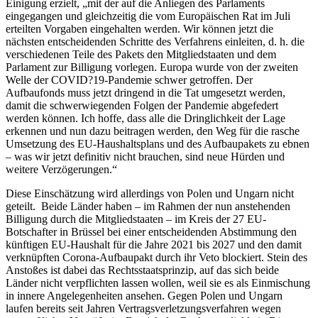
Einigung erzielt, „mit der auf die Anliegen des Parlaments
eingegangen und gleichzeitig die vom Europäischen Rat im Juli
erteilten Vorgaben eingehalten werden. Wir können jetzt die
nächsten entscheidenden Schritte des Verfahrens einleiten, d. h. die
verschiedenen Teile des Pakets den Mitgliedstaaten und dem
Parlament zur Billigung vorlegen. Europa wurde von der zweiten
Welle der COVID?19-Pandemie schwer getroffen. Der
Aufbaufonds muss jetzt dringend in die Tat umgesetzt werden,
damit die schwerwiegenden Folgen der Pandemie abgefedert
werden können. Ich hoffe, dass alle die Dringlichkeit der Lage
erkennen und nun dazu beitragen werden, den Weg für die rasche
Umsetzung des EU-Haushaltsplans und des Aufbaupakets zu ebnen
– was wir jetzt definitiv nicht brauchen, sind neue Hürden und
weitere Verzögerungen.“
Diese Einschätzung wird allerdings von Polen und Ungarn nicht
geteilt. Beide Länder haben – im Rahmen der nun anstehenden
Billigung durch die Mitgliedstaaten – im Kreis der 27 EU-
Botschafter in Brüssel bei einer entscheidenden Abstimmung den
künftigen EU-Haushalt für die Jahre 2021 bis 2027 und den damit
verknüpften Corona-Aufbaupakt durch ihr Veto blockiert. Stein des
Anstoßes ist dabei das Rechtsstaatsprinzip, auf das sich beide
Länder nicht verpflichten lassen wollen, weil sie es als Einmischung
in innere Angelegenheiten ansehen. Gegen Polen und Ungarn
laufen bereits seit Jahren Vertragsverletzungsverfahren wegen