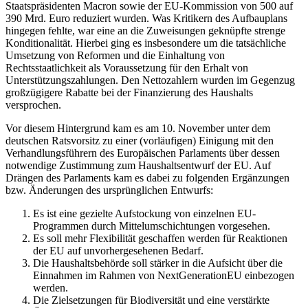
Staatspräsidenten Macron sowie der EU-Kommission von 500 auf
390 Mrd. Euro reduziert wurden. Was Kritikern des Aufbauplans
hingegen fehlte, war eine an die Zuweisungen geknüpfte strenge
Konditionalität. Hierbei ging es insbesondere um die tatsächliche
Umsetzung von Reformen und die Einhaltung von
Rechtsstaatlichkeit als Voraussetzung für den Erhalt von
Unterstützungszahlungen. Den Nettozahlern wurden im Gegenzug
großzügigere Rabatte bei der Finanzierung des Haushalts
versprochen.
Vor diesem Hintergrund kam es am 10. November unter dem
deutschen Ratsvorsitz zu einer (vorläufigen) Einigung mit den
Verhandlungsführern des Europäischen Parlaments über dessen
notwendige Zustimmung zum Haushaltsentwurf der EU. Auf
Drängen des Parlaments kam es dabei zu folgenden Ergänzungen
bzw. Änderungen des ursprünglichen Entwurfs:
Es ist eine gezielte Aufstockung von einzelnen EU-
Programmen durch Mittelumschichtungen vorgesehen.
Es soll mehr Flexibilität geschaffen werden für Reaktionen
der EU auf unvorhergesehenen Bedarf.
Die Haushaltsbehörde soll stärker in die Aufsicht über die
Einnahmen im Rahmen von NextGenerationEU einbezogen
werden.
Die Zielsetzungen für Biodiversität und eine verstärkte