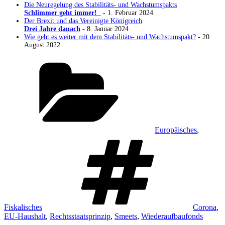
Die Neuregelung des Stabilitäts- und Wachstumspakts
Schlimmer geht immer!
- 1. Februar 2024
Der Brexit und das Vereinigte Königreich
Drei Jahre danach
- 8. Januar 2024
Wie geht es weiter mit dem Stabilitäts- und Wachstumspakt?
- 20.
August 2022
Kategorien
Europäisches
,
Schlagwör
Fiskalisches
Corona
,
EU-Haushalt
,
Rechtsstaatsprinzip
,
Smeets
,
Wiederaufbaufonds