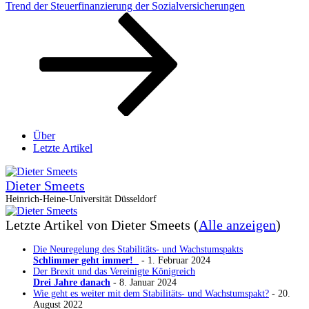
Beitrag
Trend der Steuerfinanzierung der Sozialversicherungen
Über
Letzte Artikel
Dieter Smeets
Heinrich-Heine-Universität Düsseldorf
Letzte Artikel von Dieter Smeets
(
Alle anzeigen
)
Die Neuregelung des Stabilitäts- und Wachstumspakts
Schlimmer geht immer!
- 1. Februar 2024
Der Brexit und das Vereinigte Königreich
Drei Jahre danach
- 8. Januar 2024
Wie geht es weiter mit dem Stabilitäts- und Wachstumspakt?
- 20.
August 2022