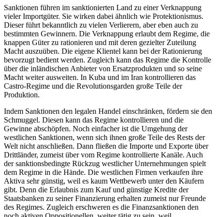
Sanktionen führen im sanktionierten Land zu einer Verknappung
vieler Importgüter. Sie wirken dabei ähnlich wie Protektionismus.
Dieser führt bekanntlich zu vielen Verlierern, aber eben auch zu
bestimmten Gewinnern. Die Verknappung erlaubt dem Regime, die
knappen Güter zu rationieren und mit deren gezielter Zuteilung
Macht auszuüben. Die eigene Klientel kann bei der Rationierung
bevorzugt bedient werden. Zugleich kann das Regime die Kontrolle
über die inländischen Anbieter von Ersatzprodukten und so seine
Macht weiter ausweiten. In Kuba und im Iran kontrollieren das
Castro-Regime und die Revolutionsgarden große Teile der
Produktion.
Indem Sanktionen den legalen Handel einschränken, fördern sie den
Schmuggel. Diesen kann das Regime kontrollieren und die
Gewinne abschöpfen. Noch einfacher ist die Umgehung der
westlichen Sanktionen, wenn sich ihnen große Teile des Rests der
Welt nicht anschließen. Dann fließen die Importe und Exporte über
Drittländer, zumeist über vom Regime kontrollierte Kanäle. Auch
der sanktionsbedingte Rückzug westlicher Unternehmungen spielt
dem Regime in die Hände. Die westlichen Firmen verkaufen ihre
Aktiva sehr günstig, weil es kaum Wettbewerb unter den Käufern
gibt. Denn die Erlaubnis zum Kauf und günstige Kredite der
Staatsbanken zu seiner Finanzierung erhalten zumeist nur Freunde
des Regimes. Zugleich erschweren es die Finanzsanktionen den
noch aktiven Oppositionellen, weiter tätig zu sein, weil