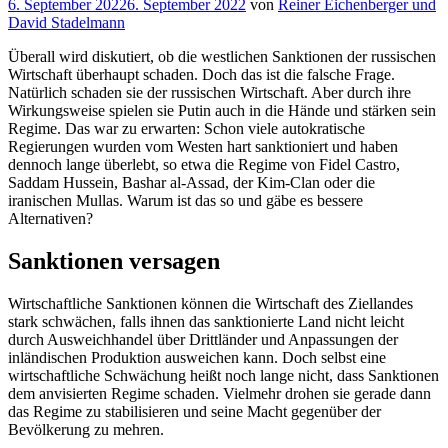
Veröffentlicht
6. September 2022
6. September 2022
von
Reiner Eichenberger und
am
David Stadelmann
Überall wird diskutiert, ob die westlichen Sanktionen der russischen
Wirtschaft überhaupt schaden. Doch das ist die falsche Frage.
Natürlich schaden sie der russischen Wirtschaft. Aber durch ihre
Wirkungsweise spielen sie Putin auch in die Hände und stärken sein
Regime. Das war zu erwarten: Schon viele autokratische
Regierungen wurden vom Westen hart sanktioniert und haben
dennoch lange überlebt, so etwa die Regime von Fidel Castro,
Saddam Hussein, Bashar al-Assad, der Kim-Clan oder die
iranischen Mullas. Warum ist das so und gäbe es bessere
Alternativen?
Sanktionen versagen
Wirtschaftliche Sanktionen können die Wirtschaft des Ziellandes
stark schwächen, falls ihnen das sanktionierte Land nicht leicht
durch Ausweichhandel über Drittländer und Anpassungen der
inländischen Produktion ausweichen kann. Doch selbst eine
wirtschaftliche Schwächung heißt noch lange nicht, dass Sanktionen
dem anvisierten Regime schaden. Vielmehr drohen sie gerade dann
das Regime zu stabilisieren und seine Macht gegenüber der
Bevölkerung zu mehren.