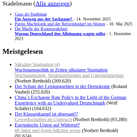
Stadelmann
(
Alle anzeigen
)
Gaza als Stadtstaat
Ein Ausweg aus der Sackgasse?
- 14. November 2025
Putins Machtlogik und der Reformbedarf im Westen
- 10. Mai 2025
Die Macht der Kostenwahrheit
Warum Deutschland den Alleingang wagen sollte
- 1. Dezember
2023
Meistgelesen
Säkulare Stagnation (4)
Wachstumspolitik in Zeiten säkularer Stagnation
Wachstumsziele, Strukturreformen und Unternehmertum
(Norbert Berthold)
(269.620)
Der Schutz der Leistungseliten in der Demokratie
(Roland
Vaubel)
(255.020)
China`s Exchange Rate Policy in the Light of the German
Experience with an Undervalued Deutschmark
(Wolf
Schäfer)
(104.632)
Der Klassenkampf ist abgesagt!?
Gewerkschaften im Umbruch
(Norbert Berthold)
(93.280)
Europäische Union auf Widerruf?
60 Jahre und (k)ein bißchen weise
(Norbert Berthold)
(91.624)