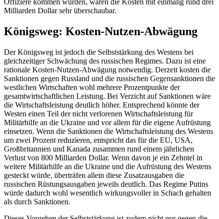
Offiziere kommen würden, wären die Kosten mit einmalig rund drei
Milliarden Dollar sehr überschaubar.
Königsweg: Kosten-Nutzen-Abwägung
Der Königsweg ist jedoch die Selbststärkung des Westens bei
gleichzeitiger Schwächung des russischen Regimes. Dazu ist eine
rationale Kosten-Nutzen-Abwägung notwendig. Derzeit kosten die
Sanktionen gegen Russland und die russischen Gegensanktionen die
westlichen Wirtschaften wohl mehrere Prozentpunkte der
gesamtwirtschaftlichen Leistung. Bei Verzicht auf Sanktionen wäre
die Wirtschaftsleistung deutlich höher. Entsprechend könnte der
Westen einen Teil der nicht verlorenen Wirtschaftsleistung für
Militärhilfe an die Ukraine und vor allem für die eigene Aufrüstung
einsetzen. Wenn die Sanktionen die Wirtschaftsleistung des Westens
um zwei Prozent reduzieren, entspricht das für die EU, USA,
Großbritannien und Kanada zusammen rund einem jährlichen
Verlust von 800 Milliarden Dollar. Wenn davon je ein Zehntel in
weitere Militärhilfe an die Ukraine und die Aufrüstung des Westens
gesteckt würde, überträfen allein diese Zusatzausgaben die
russischen Rüstungsausgaben jeweils deutlich. Das Regime Putins
würde dadurch wohl wesentlich wirkungsvoller in Schach gehalten
als durch Sanktionen.
Dieses Vorgehen der Selbststärkung ist zudem nicht nur gegen die