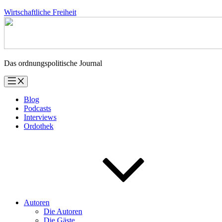
Zum
Wirtschaftliche Freiheit
Inhalt
springen
Das ordnungspolitische Journal
Blog
Podcasts
Interviews
Ordothek
Autoren
Die Autoren
Die Gäste