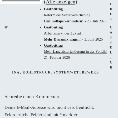
(
Alle anzeigen
)
C
Gastbeitrag
H
E
Reform der Sozialversicherung
S
Den Kollaps verhindern!
- 25. Juli 2026
Gastbeitrag
SC
C
A
Arbeitsmarkt der Zukunft
S
Mehr Dynamik wagen!
- 3. Juni 2026
S
Gastbeitrag
E
Mehr Langfristorientierung in der Politik!
-
L
21. Februar 2026
,
C
H
INA
,
KOHLSTRUCK
,
SYSTEMWETTBEWERB
Schreibe einen Kommentar
Deine E-Mail-Adresse wird nicht veröffentlicht.
Erforderliche Felder sind mit
*
markiert