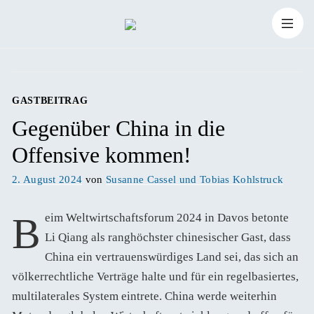
Zum
Suchen
Inhalt
Suchen
nach:
springen
GASTBEITRAG
Gegenüber China in die
Offensive kommen!
Veröffentlicht
2. August 2024
von
Susanne Cassel und Tobias Kohlstruck
am
Beim Weltwirtschaftsforum 2024 in Davos betonte
Li Qiang als ranghöchster chinesischer Gast, dass
China ein vertrauenswürdiges Land sei, das sich an
völkerrechtliche Verträge halte und für ein regelbasiertes,
multilaterales System eintrete. China werde weiterhin