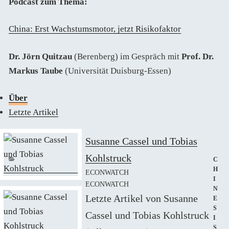
Podcast zum Thema:
China: Erst Wachstumsmotor, jetzt Risikofaktor
Dr. Jörn Quitzau
(Berenberg) im Gespräch mit
Prof. Dr.
Markus Taube
(Universität Duisburg-Essen)
Über
Letzte Artikel
Susanne Cassel und Tobias
Kohlstruck
KAT
C
H
ECONWATCH
I
ECONWATCH
N
Letzte Artikel von Susanne
E
S
Cassel und Tobias Kohlstruck
I
S