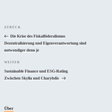
Beitragsnavigation
Vorheriger
ZURÜCK
Beitrag
Die Krise des Fiskalföderalismus
Dezentralisierung und Eigenverantwortung sind
notwendiger denn je
Nächster
WEITER
Beitrag
Sustainable Finance und ESG-Rating
Zwischen Skylla und Charybdis
Über