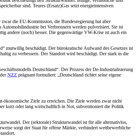
olitik beschleunigt den Strukturwandel. Billige, verlässliche und
peicherbar sind. Teures (Ersatz)Gas setzt energieintensiven
war zwar die EU-Kommission, die Bundesregierung hat aber
Automobilindustrie bei Verbrennern werden pulverisiert. Sie ist
ig andere (noch) besser. Die gegenwärtige VW-Krise ist auch ein
and“ mutwillig beschädigt. Der bürokratische Aufwand des Gesetzes ist
ltig zu verbessern. Der Standort wird beschädigt. Der stark in die
Geschäftsmodells Deutschland“. Der Prozess der De-Industrialisierung
 der
NZZ
prägnant formuliert: „Deutschland richtet seine eigene
icht-ökonomische Ziele zu erreichen. Die Ziele werden zwar nicht
kurz oder lang wirtschaftlich in Not, subventioniert die Politik
kturwandel. Der (sektorale) Strukturwandel ist für alle alternativlos,
weise sorgt der Staat für offene Märkte, verhindert wettbewerbliche
tandort.