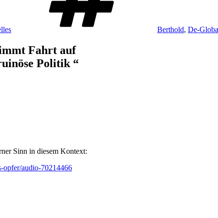
lles
Berthold
,
De-Global
nimmt Fahrt auf
uinöse Politik
“
ner Sinn in diesem Kontext:
-opfer/audio-70214466