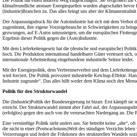
Die Politik hat einen anderen Weg eingeschlagen. Sie vergrößert die G
klimafreundliche atomare Energiequellen wurden abgeschaltet bevor fla
(Industrie)Branchen zu. Das alles bringt uns aber der Klimaneutralität 
Der Anpassungsdruck für die Autoindustrie hat sich mit dem Verbot 
zugestimmt, ihre eigene Vorzeigebranche in Schwierigkeiten zu bringe
gezwungen, auf E-Autos umzusteigen, um die europäischen Flottengre
Ergebnis dieser Politik gegen die (Auto)Industrie.
Mit dem Lieferkettengesetz hat die (deutsche und europäische) Politi
hoch. Die Produktion international handelbarer Güter verteuert sich,
internationale Arbeitsteilung eingebundene industrielle Sektor leidet.
Mit der Energiepolitik, dem Verbrennerverbot und dem Lieferkettenges
wird forciert. Die Politik provoziert industrielle Ketchup-Effekte. Han
Industrie zugrunde“. Das alles hilft weder dem Klima noch den Mens
Politik für den Strukturwandel
Die (Industrie)Politik der Bundesregierung ist bizarr. Erst kämpft si
erreicht. Der Strukturwandel nimmt aber Fahrt auf, der Anpassungsdru
(erfolglos) gegen den auch von ihr verursachten Niedergang an. Die Po
Eine vernünftige Politik sieht anders aus. Sie betreibt keine „alte“, of
die nicht in einer (Postwachstums)Welt des ständigen Verzichts leben
Verzerrungen und federt die Friktionen des strukturellen Wandels soz