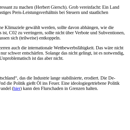
eressant zu machen (Herbert Giersch). Grob vereinfacht: Ein Land
stiges Preis-Leistungsverhältnis bei Steuern und staatlichen
he Klimaziele gewählt werden, sollte davon abhängen, wie die
st, C02 zu verringern, sollte nicht über Verbote und Subventionen,
ssen sich (teilweise) entkoppeln.
rzerren auch die internationale Wettbewerbsfähigkeit. Das wäre nicht
nur schwer entschärfen. Solange das nicht gelingt, ist es notwendig,
 Unproblematisch ist das aber nicht.
land“, das die Industrie lange stabilisierte, erodiert. Die De-
d die Politik gießt Öl ins Feuer. Eine ideologiegetriebene Politik
andel (
hier
) kann den Flurschaden in Grenzen halten.