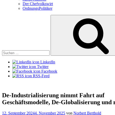
Der Chefvolkswirt
OrdnungsPolitiker
Suchen
nach:
LinkedIn
Twitter
Facebook
RSS-Feed
De-Industrialisierung nimmt Fahrt auf
Geschäftsmodelle, De-Globalisierung und r
Veröffentlicht
12. September 2024
4. November 2025
von
Norbert Berthold