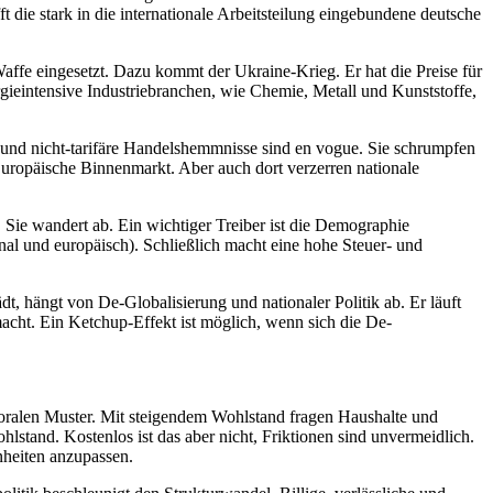
t die stark in die internationale Arbeitsteilung eingebundene deutsche
Waffe eingesetzt. Dazu kommt der Ukraine-Krieg. Er hat die Preise für
rgieintensive Industriebranchen, wie Chemie, Metall und Kunststoffe,
e und nicht-tarifäre Handelshemmnisse sind en vogue. Sie schrumpfen
Europäische Binnenmarkt. Aber auch dort verzerren nationale
 Sie wandert ab. Ein wichtiger Treiber ist die Demographie
onal und europäisch). Schließlich macht eine hohe Steuer- und
t, hängt von De-Globalisierung und nationaler Politik ab. Er läuft
 macht. Ein Ketchup-Effekt ist möglich, wenn sich die De-
ktoralen Muster. Mit steigendem Wohlstand fragen Haushalte und
hlstand. Kostenlos ist das aber nicht, Friktionen sind unvermeidlich.
nheiten anzupassen.