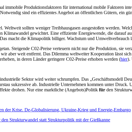
nal immobile Produktionsfaktoren für international mobile Faktoren int
 Notwendig sind ein effizientes Angebot an öffentlichen Gütern, ein gün
el. Weltweit sollten weniger Treibhausgasen ausgestoßen werden. Welc
Klimawandel gewichtet. Eine effiziente Energiewende, die darauf aus i
Das macht die Klimapolitik billiger. Wachstum und Umweltverbrauch la
 getan. Steigende C02-Preise verteuern nicht nur die Produktion, sie ve
wir aber weit entfernt. Das Dilemma weltweiter Kooperation lässt sich 
erheben, in deren Länder geringere C02-Preise erhoben werden (
hier
).
dustrielle Sektor wird weiter schrumpfen. Das „Geschäftsmodell Deutsch
kturstau sukzessive ab. Industrielle Unternehmen kommen unter Druck. Un
ffekte drohen. Nur eine marktliche (Angebots)Politik
für
den Strukturw
en der Krise. De-Globalisierung, Ukraine-Krieg und Energie-Embargo
ür den Strukturwandel statt Strukturpolitik mit der Gießkanne