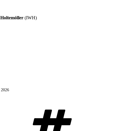
 Holtemöller
(IWH)
i 2026
Schlagwörter