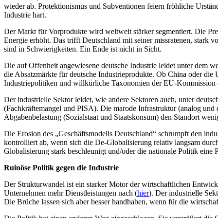
wieder ab. Protektionismus und Subventionen feiern fröhliche Urständ.
Industrie hart.
Der Markt für Vorprodukte wird weltweit stärker segmentiert. Die Prei
Energie erhöht. Das trifft Deutschland mit seiner missratenen, stark
sind in Schwierigkeiten. Ein Ende ist nicht in Sicht.
Die auf Offenheit angewiesene deutsche Industrie leidet unter dem w
die Absatzmärkte für deutsche Industrieprodukte. Ob China oder die 
Industriepolitiken und willkürliche Taxonomien der EU-Kommission
Der industrielle Sektor leidet, wie andere Sektoren auch, unter deut
(Fachkräftemangel und PISA). Die marode Infrastruktur (analog und dig
Abgabenbelastung (Sozialstaat und Staatskonsum) den Standort wenige
Die Erosion des „Geschäftsmodells Deutschland“ schrumpft den industri
kontrolliert ab, wenn sich die De-Globalisierung relativ langsam durch
Globalisierung stark beschleunigt und/oder die nationale Politik eine
Ruinöse Politik gegen die Industrie
Der Strukturwandel ist ein starker Motor der wirtschaftlichen Entwic
Unternehmen mehr Dienstleistungen nach (
hier
). Der industrielle Se
Die Brüche lassen sich aber besser handhaben, wenn für die wirtschaf