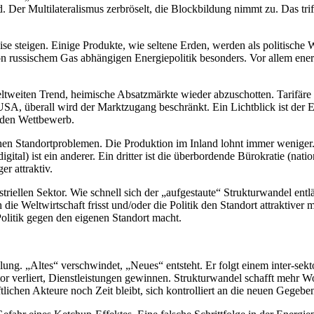
 Der Multilateralismus zerbröselt, die Blockbildung nimmt zu. Das triff
se steigen. Einige Produkte, wie seltene Erden, werden als politische 
 von russischem Gas abhängigen Energiepolitik besonders. Vor allem ene
eltweiten Trend, heimische Absatzmärkte wieder abzuschotten. Tarifär
USA, überall wird der Marktzugang beschränkt. Ein Lichtblick ist der 
 den Wettbewerb.
schen Standortproblemen. Die Produktion im Inland lohnt immer weniger.
ital) ist ein anderer. Ein dritter ist die überbordende Bürokratie (nati
r attraktiv.
ellen Sektor. Wie schnell sich der „aufgestaute“ Strukturwandel entläd
 die Weltwirtschaft frisst und/oder die Politik den Standort attraktiver
 Politik gegen den eigenen Standort macht.
klung. „Altes“ verschwindet, „Neues“ entsteht. Er folgt einem inter-se
ktor verliert, Dienstleistungen gewinnen. Strukturwandel schafft mehr Wo
tlichen Akteure noch Zeit bleibt, sich kontrolliert an die neuen Gegebe