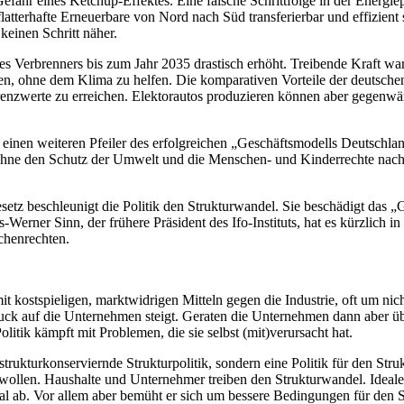
efahr eines Ketchup-Effektes. Eine falsche Schrittfolge in der Energiep
tterhafte Erneuerbare von Nord nach Süd transferierbar und effizient s
keinen Schritt näher.
des Verbrenners bis zum Jahr 2035 drastisch erhöht. Treibende Kraft 
n, ohne dem Klima zu helfen. Die komparativen Vorteile der deutschen 
nzwerte zu erreichen. Elektorautos produzieren können aber gegenwärt
k einen weiteren Pfeiler des erfolgreichen „Geschäftsmodells Deutschl
 ohne den Schutz der Umwelt und die Menschen- und Kinderrechte nachha
etz beschleunigt die Politik den Strukturwandel. Sie beschädigt das „
s-Werner Sinn, der frühere Präsident des Ifo-Instituts, hat es kürzlich in
chenrechten.
e mit kostspieligen, marktwidrigen Mitteln gegen die Industrie, oft um n
ck auf die Unternehmen steigt. Geraten die Unternehmen dann aber über 
litik kämpft mit Problemen, die sie selbst (mit)verursacht hat.
t strukturkonserviernde Strukturpolitik, sondern eine Politik für den Stru
 wollen. Haushalte und Unternehmer treiben den Strukturwandel. Idealer
ial ab. Vor allem aber bemüht er sich um bessere Bedingungen für den S