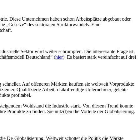
trie. Diese Unternehmen haben schon Arbeitsplätze abgebaut oder
 die „Gesetze“ des sektoralen Strukturwandels. Eine
schaft.
ndustrielle Sektor wird weiter schrumpfen. Die interessante Frage ist:
schäftsmodell Deutschland“ (
hier
). Es basiert stark vereinfacht auf drei
ng schneller. Auf offeneren Märkten kauften sie weltweit Vorprodukte
ienter. Qualifizierte Arbeit, risikofreudige Unternehmer, gelebte
ukte profitabel.
 steigendem Wohlstand die Industrie stark. Von diesem Trend konnte
e Produkte zu finden. Sie nutz(t)en die Vorteile der Globalisierung.
die De-Globalisierung. Weltweit schottet die Politik die Märkte