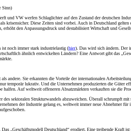
 Sinn)
ft und VW werfen Schlaglichter auf den Zustand der deutschen Indus
 als krisensicher. Diese Zeiten sind vorbei. Auch in Deutschland gelten
hn, erhöht den Anpassungsdruck und destabilisiert Wirtschaft und Gesell
ist noch immer stark industrielastig (
hier
). Das wird sich ändern. Der i
rtschaftlich ähnlich entwickelten Ländern? Eine Antwort gibt das „Ge
märkte.
ls andere. Sie erkannten die Vorteile der internationalen Arbeitsteilu
nur temporär lukrativ. Und die Unternehmen produzierten die Güter effiz
e halfen. Auf weltweit offeneren Absatzmärkten verkauften sie die Prod
ter des sektoralen Strukturwandels abzuweichen. Überall schrumpft mit
rnehmen der Industrie gelang es, weltweit immer neue Abnehmer für ihr
 aufgeschoben.
n. Das „Geschäftsmodell Deutschland“ erodiert. Eine treibende Kraft ist 