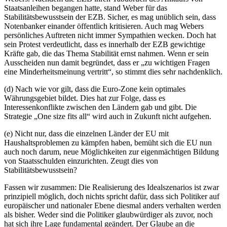
Staatsanleihen begangen hatte, stand Weber für das
Stabilitätsbewusstsein der EZB. Sicher, es mag unüblich sein, dass
Notenbanker einander öffentlich kritisieren. Auch mag Webers
persönliches Auftreten nicht immer Sympathien wecken. Doch hat
sein Protest verdeutlicht, dass es innerhalb der EZB gewichtige
Kräfte gab, die das Thema Stabilität ernst nahmen. Wenn er sein
Ausscheiden nun damit begründet, dass er „zu wichtigen Fragen
eine Minderheitsmeinung vertritt“, so stimmt dies sehr nachdenklich.
(d) Nach wie vor gilt, dass die Euro-Zone kein optimales
Währungsgebiet bildet. Dies hat zur Folge, dass es
Interessenkonflikte zwischen den Ländern gab und gibt. Die
Strategie „One size fits all“ wird auch in Zukunft nicht aufgehen.
(e) Nicht nur, dass die einzelnen Länder der EU mit
Haushaltsproblemen zu kämpfen haben, bemüht sich die EU nun
auch noch darum, neue Möglichkeiten zur eigenmächtigen Bildung
von Staatsschulden einzurichten. Zeugt dies von
Stabilitätsbewusstsein?
Fassen wir zusammen: Die Realisierung des Idealszenarios ist zwar
prinzipiell möglich, doch nichts spricht dafür, dass sich Politiker auf
europäischer und nationaler Ebene diesmal anders verhalten werden
als bisher. Weder sind die Politiker glaubwürdiger als zuvor, noch
hat sich ihre Lage fundamental geändert. Der Glaube an die