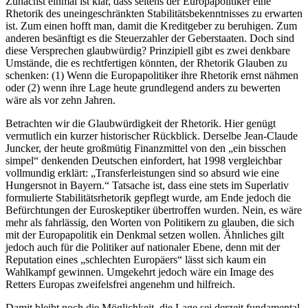
Zunächst einmal ist klar, dass seitens der Europapolitiker eine
Rhetorik des uneingeschränkten Stabilitätsbekenntnisses zu erwarten
ist. Zum einen hofft man, damit die Kreditgeber zu beruhigen. Zum
anderen besänftigt es die Steuerzahler der Geberstaaten. Doch sind
diese Versprechen glaubwürdig? Prinzipiell gibt es zwei denkbare
Umstände, die es rechtfertigen könnten, der Rhetorik Glauben zu
schenken: (1) Wenn die Europapolitiker ihre Rhetorik ernst nähmen
oder (2) wenn ihre Lage heute grundlegend anders zu bewerten
wäre als vor zehn Jahren.
Betrachten wir die Glaubwürdigkeit der Rhetorik. Hier genügt
vermutlich ein kurzer historischer Rückblick. Derselbe Jean-Claude
Juncker, der heute großmütig Finanzmittel von den „ein bisschen
simpel“ denkenden Deutschen einfordert, hat 1998 vergleichbar
vollmundig erklärt: „Transferleistungen sind so absurd wie eine
Hungersnot in Bayern.“ Tatsache ist, dass eine stets im Superlativ
formulierte Stabilitätsrhetorik gepflegt wurde, am Ende jedoch die
Befürchtungen der Euroskeptiker übertroffen wurden. Nein, es wäre
mehr als fahrlässig, den Worten von Politikern zu glauben, die sich
mit der Europapolitik ein Denkmal setzen wollen. Ähnliches gilt
jedoch auch für die Politiker auf nationaler Ebene, denn mit der
Reputation eines „schlechten Europäers“ lässt sich kaum ein
Wahlkampf gewinnen. Umgekehrt jedoch wäre ein Image des
Retters Europas zweifelsfrei angenehm und hilfreich.
Damit bleibt noch die Möglichkeit, die Lage sei derzeit fundamental