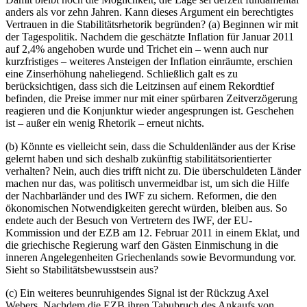
anders als vor zehn Jahren. Kann dieses Argument ein berechtigtes
Vertrauen in die Stabilitätsrhetorik begründen? (a) Beginnen wir mit
der Tagespolitik. Nachdem die geschätzte Inflation für Januar 2011
auf 2,4% angehoben wurde und Trichet ein – wenn auch nur
kurzfristiges – weiteres Ansteigen der Inflation einräumte, erschien
eine Zinserhöhung naheliegend. Schließlich galt es zu
berücksichtigen, dass sich die Leitzinsen auf einem Rekordtief
befinden, die Preise immer nur mit einer spürbaren Zeitverzögerung
reagieren und die Konjunktur wieder angesprungen ist. Geschehen
ist – außer ein wenig Rhetorik – erneut nichts.
(b) Könnte es vielleicht sein, dass die Schuldenländer aus der Krise
gelernt haben und sich deshalb zukünftig stabilitätsorientierter
verhalten? Nein, auch dies trifft nicht zu. Die überschuldeten Länder
machen nur das, was politisch unvermeidbar ist, um sich die Hilfe
der Nachbarländer und des IWF zu sichern. Reformen, die den
ökonomischen Notwendigkeiten gerecht würden, bleiben aus. So
endete auch der Besuch von Vertretern des IWF, der EU-
Kommission und der EZB am 12. Februar 2011 in einem Eklat, und
die griechische Regierung warf den Gästen Einmischung in die
inneren Angelegenheiten Griechenlands sowie Bevormundung vor.
Sieht so Stabilitätsbewusstsein aus?
(c) Ein weiteres beunruhigendes Signal ist der Rückzug Axel
Webers. Nachdem die EZB ihren Tabubruch des Ankaufs von