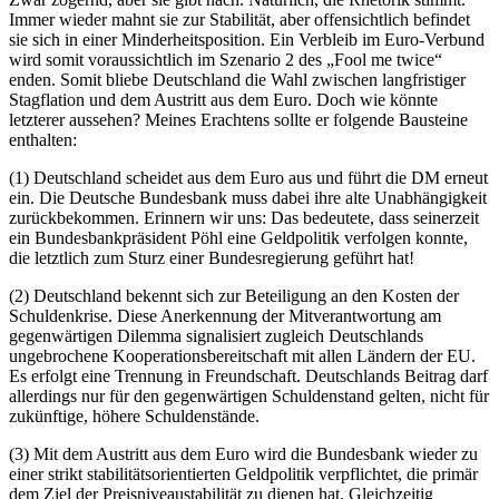
Immer wieder mahnt sie zur Stabilität, aber offensichtlich befindet
sie sich in einer Minderheitsposition. Ein Verbleib im Euro-Verbund
wird somit voraussichtlich im Szenario 2 des „Fool me twice“
enden. Somit bliebe Deutschland die Wahl zwischen langfristiger
Stagflation und dem Austritt aus dem Euro. Doch wie könnte
letzterer aussehen? Meines Erachtens sollte er folgende Bausteine
enthalten:
(1) Deutschland scheidet aus dem Euro aus und führt die DM erneut
ein. Die Deutsche Bundesbank muss dabei ihre alte Unabhängigkeit
zurückbekommen. Erinnern wir uns: Das bedeutete, dass seinerzeit
ein Bundesbankpräsident Pöhl eine Geldpolitik verfolgen konnte,
die letztlich zum Sturz einer Bundesregierung geführt hat!
(2) Deutschland bekennt sich zur Beteiligung an den Kosten der
Schuldenkrise. Diese Anerkennung der Mitverantwortung am
gegenwärtigen Dilemma signalisiert zugleich Deutschlands
ungebrochene Kooperationsbereitschaft mit allen Ländern der EU.
Es erfolgt eine Trennung in Freundschaft. Deutschlands Beitrag darf
allerdings nur für den gegenwärtigen Schuldenstand gelten, nicht für
zukünftige, höhere Schuldenstände.
(3) Mit dem Austritt aus dem Euro wird die Bundesbank wieder zu
einer strikt stabilitätsorientierten Geldpolitik verpflichtet, die primär
dem Ziel der Preisniveaustabilität zu dienen hat. Gleichzeitig