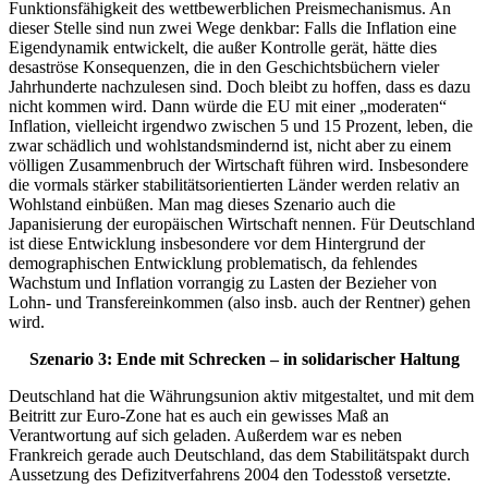
Funktionsfähigkeit des wettbewerblichen Preismechanismus. An
dieser Stelle sind nun zwei Wege denkbar: Falls die Inflation eine
Eigendynamik entwickelt, die außer Kontrolle gerät, hätte dies
desaströse Konsequenzen, die in den Geschichtsbüchern vieler
Jahrhunderte nachzulesen sind. Doch bleibt zu hoffen, dass es dazu
nicht kommen wird. Dann würde die EU mit einer „moderaten“
Inflation, vielleicht irgendwo zwischen 5 und 15 Prozent, leben, die
zwar schädlich und wohlstandsmindernd ist, nicht aber zu einem
völligen Zusammenbruch der Wirtschaft führen wird. Insbesondere
die vormals stärker stabilitätsorientierten Länder werden relativ an
Wohlstand einbüßen. Man mag dieses Szenario auch die
Japanisierung der europäischen Wirtschaft nennen. Für Deutschland
ist diese Entwicklung insbesondere vor dem Hintergrund der
demographischen Entwicklung problematisch, da fehlendes
Wachstum und Inflation vorrangig zu Lasten der Bezieher von
Lohn- und Transfereinkommen (also insb. auch der Rentner) gehen
wird.
Szenario 3: Ende mit Schrecken – in solidarischer Haltung
Deutschland hat die Währungsunion aktiv mitgestaltet, und mit dem
Beitritt zur Euro-Zone hat es auch ein gewisses Maß an
Verantwortung auf sich geladen. Außerdem war es neben
Frankreich gerade auch Deutschland, das dem Stabilitätspakt durch
Aussetzung des Defizitverfahrens 2004 den Todesstoß versetzte.