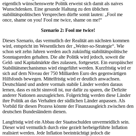
eigentlich wünschenswerte Politik erweist sich damit als naives
Wunschdenken. Eine gesunde Haltung zu den üblichen
stabilitätspolitischen Versprechen dürfte somit lauten: „Fool me
once, shame on you! Fool me twice, shame on me!“
Szenario 2: Fool me twice!
Dieses Szenario, das vermutlich der Realität am nächsten kommen
wird, entspricht im Wesentlichen der „Weiter-so-Strategie“. Wie
schon seit zehn Jahren werden auch zukünftig stabilitätspolitische
Sonntagsreden gehalten. Die alte Politik wird jedoch, soweit die
Geld- und Kapitalmärkte dies zulassen, fortgesetzt. Ein europäischer
Stabilitätsmechanismus wird eingeführt werden. Kurzfristig wird er
sich auf dem Niveau der 750 Milliarden Euro des gegenwärtigen
Hilfsfonds bewegen. Mittelfristig wird er deutlich anwachsen.
Deutschland und andere vormals stabile Länder werden daraus
lernen, dass es nicht sinnvoll ist, nur dafür zu sparen, die Defizite
anderer Nationen auszugleichen. Folgerichtig werden diese Länder
ihre Politik an das Verhalten der südlichen Länder anpassen. Als
Vorbild für diesen Prozess könnte der Finanzausgleich zwischen den
deutschen Bundesländern dienen.
Langfristig wird ein Abbau der Staatsschulden unvermeidlich sein.
Dieser wird vermutlich durch eine gezielt herbeigeführte Inflation
realisiert werden. Jede Inflation beeinträchtigt jedoch die