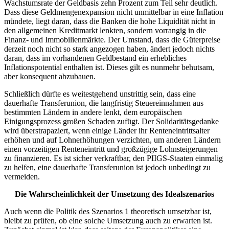
Wachstumsrate der Geldbasis zehn Prozent zum Teil sehr deutlich.
Dass diese Geldmengenexpansion nicht unmittelbar in eine Inflation
mündete, liegt daran, dass die Banken die hohe Liquidität nicht in
den allgemeinen Kreditmarkt lenkten, sondern vorrangig in die
Finanz- und Immobilienmärkte. Der Umstand, dass die Güterpreise
derzeit noch nicht so stark angezogen haben, ändert jedoch nichts
daran, dass im vorhandenen Geldbestand ein erhebliches
Inflationspotential enthalten ist. Dieses gilt es nunmehr behutsam,
aber konsequent abzubauen.
Schließlich dürfte es weitestgehend unstrittig sein, dass eine
dauerhafte Transferunion, die langfristig Steuereinnahmen aus
bestimmten Ländern in andere lenkt, dem europäischen
Einigungsprozess großen Schaden zufügt. Der Solidaritätsgedanke
wird überstrapaziert, wenn einige Länder ihr Renteneintrittsalter
erhöhen und auf Lohnerhöhungen verzichten, um anderen Ländern
einen vorzeitigen Renteneintritt und großzügige Lohnsteigerungen
zu finanzieren. Es ist sicher verkraftbar, den PIIGS-Staaten einmalig
zu helfen, eine dauerhafte Transferunion ist jedoch unbedingt zu
vermeiden.
Die Wahrscheinlichkeit der Umsetzung des Idealszenarios
Auch wenn die Politik des Szenarios 1 theoretisch umsetzbar ist,
bleibt zu prüfen, ob eine solche Umsetzung auch zu erwarten ist.