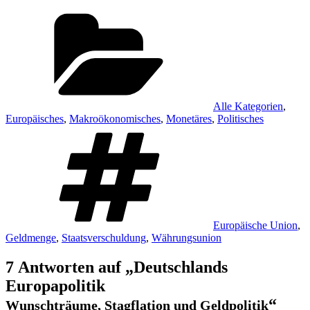
Kategorien
Alle Kategorien
,
Europäisches
,
Makroökonomisches
,
Monetäres
,
Politisches
Schlagwörter
Europäische Union
,
Geldmenge
,
Staatsverschuldung
,
Währungsunion
7 Antworten auf „Deutschlands
Europapolitik
“
Wunschträume, Stagflation und Geldpolitik