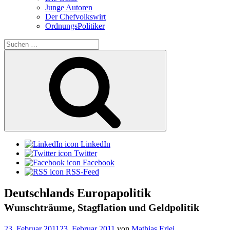
Junge Autoren
Der Chefvolkswirt
OrdnungsPolitiker
Suchen
nach:
Suchen
LinkedIn
Twitter
Facebook
RSS-Feed
Deutschlands Europapolitik
Wunschträume, Stagflation und Geldpolitik
Veröffentlicht
23. Februar 2011
23. Februar 2011
von
Mathias Erlei