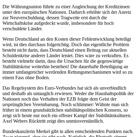
Die Währungsunion führte zu einer Angleichung der Kreditzinsen
unter den europäischen Nationen. Dadurch erhöhte sich der Anreiz
zur Neuverschuldung, dessen Tragweite erst durch die
Wirtschaftskrise aufgedeckt wurde, insbesondere für hoch
verschuldete Länder.
Wenn Deutschland an den Kosten dieser Fehlentwicklung beteiligt
wird, ist dies durchaus folgerichtig. Doch das eigentliche Problem
besteht nicht darin, dass Deutschland einen Beitrag zur aktuellen
Schuldenkrise anderer Länder leistet. Dies wäre zu verkraften. Es
besteht vielmehr darin, dass die Ursachen für die gegenwärtige
Stabilitätskrise weiterhin bestehen! Die dauerhafte Beteiligung an
immer umfangreicher werdenden Rettungsmechanismen wird so zu
einem Fass ohne Boden.
Das Regelsystem des Euro-Verbundes hat sich als unverbindlich
und deshalb als untauglich erwiesen. Weder die Haushaltspolitik der
Nationen noch das Verhalten der EZB folgte dem Geist der
ursprünglichen Vereinbarung. Noch schlimmer: Wähnte man sich
früher in einem grundsätzlichen stabilitätspolitischen Konsens, so
zeigt sich heute nur noch ein offener Kampf der Stabilitätskulturen.
Axel Webers Rücktritt zeigt dies unmissverständlich.
Bundeskanzlerin Merkel gibt in allen entscheidenden Punkten nach.
Zwar zögernd, aber sie gibt nach. Natürlich, die Rhetorik stimmt.