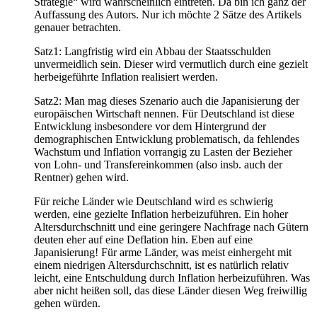
Strategie“ wird wahrscheinlich eintreten. Da bin ich ganz der
Auffassung des Autors. Nur ich möchte 2 Sätze des Artikels
genauer betrachten.
Satz1: Langfristig wird ein Abbau der Staatsschulden
unvermeidlich sein. Dieser wird vermutlich durch eine gezielt
herbeigeführte Inflation realisiert werden.
Satz2: Man mag dieses Szenario auch die Japanisierung der
europäischen Wirtschaft nennen. Für Deutschland ist diese
Entwicklung insbesondere vor dem Hintergrund der
demographischen Entwicklung problematisch, da fehlendes
Wachstum und Inflation vorrangig zu Lasten der Bezieher
von Lohn- und Transfereinkommen (also insb. auch der
Rentner) gehen wird.
Für reiche Länder wie Deutschland wird es schwierig
werden, eine gezielte Inflation herbeizuführen. Ein hoher
Altersdurchschnitt und eine geringere Nachfrage nach Gütern
deuten eher auf eine Deflation hin. Eben auf eine
Japanisierung! Für arme Länder, was meist einhergeht mit
einem niedrigen Altersdurchschnitt, ist es natürlich relativ
leicht, eine Entschuldung durch Inflation herbeizuführen. Was
aber nicht heißen soll, das diese Länder diesen Weg freiwillig
gehen würden.