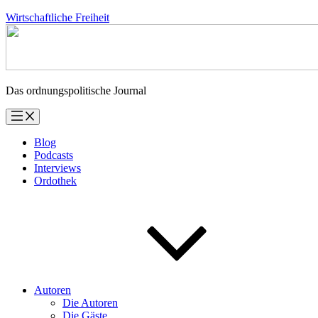
Zum
Wirtschaftliche Freiheit
Inhalt
springen
Das ordnungspolitische Journal
Blog
Podcasts
Interviews
Ordothek
Autoren
Die Autoren
Die Gäste