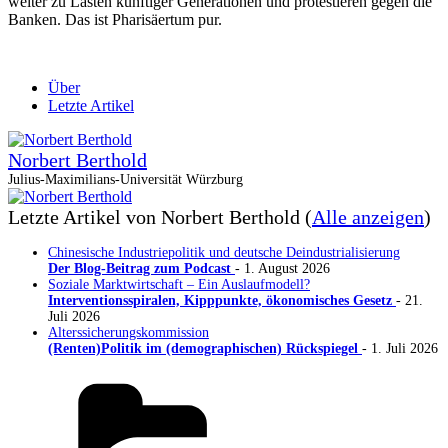
weiter zu Lasten künftiger Generationen und protestieren gegen die
Banken. Das ist Pharisäertum pur.
Über
Letzte Artikel
Norbert Berthold
Julius-Maximilians-Universität Würzburg
Letzte Artikel von Norbert Berthold
(
Alle anzeigen
)
Chinesische Industriepolitik und deutsche Deindustrialisierung
Der Blog-Beitrag zum Podcast
- 1. August 2026
Soziale Marktwirtschaft – Ein Auslaufmodell?
Interventionsspiralen, Kipppunkte, ökonomisches Gesetz
- 21.
Juli 2026
Alterssicherungskommission
(Renten)Politik im (demographischen) Rückspiegel
- 1. Juli 2026
Kategorien