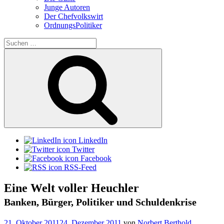
Junge Autoren
Der Chefvolkswirt
OrdnungsPolitiker
Suchen
nach:
Suchen
LinkedIn
Twitter
Facebook
RSS-Feed
Eine Welt voller Heuchler
Banken, Bürger, Politiker und Schuldenkrise
Veröffentlicht
21. Oktober 2011
24. Dezember 2011
von
Norbert Berthold