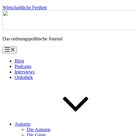
Zum
Wirtschaftliche Freiheit
Inhalt
springen
Das ordnungspolitische Journal
Blog
Podcasts
Interviews
Ordothek
Autoren
Die Autoren
Die Gäste