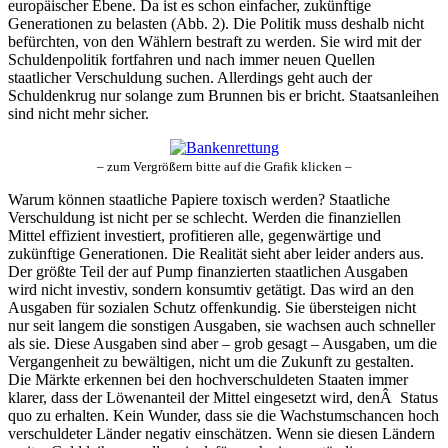
europäischer Ebene. Da ist es schon einfacher, zukünftige
Generationen zu belasten (Abb. 2). Die Politik muss deshalb nicht
befürchten, von den Wählern bestraft zu werden. Sie wird mit der
Schuldenpolitik fortfahren und nach immer neuen Quellen
staatlicher Verschuldung suchen. Allerdings geht auch der
Schuldenkrug nur solange zum Brunnen bis er bricht. Staatsanleihen
sind nicht mehr sicher.
– zum Vergrößern bitte auf die Grafik klicken –
Warum können staatliche Papiere toxisch werden? Staatliche
Verschuldung ist nicht per se schlecht. Werden die finanziellen
Mittel effizient investiert, profitieren alle, gegenwärtige und
zukünftige Generationen. Die Realität sieht aber leider anders aus.
Der größte Teil der auf Pump finanzierten staatlichen Ausgaben
wird nicht investiv, sondern konsumtiv getätigt. Das wird an den
Ausgaben für sozialen Schutz offenkundig. Sie übersteigen nicht
nur seit langem die sonstigen Ausgaben, sie wachsen auch schneller
als sie. Diese Ausgaben sind aber – grob gesagt – Ausgaben, um die
Vergangenheit zu bewältigen, nicht um die Zukunft zu gestalten.
Die Märkte erkennen bei den hochverschuldeten Staaten immer
klarer, dass der Löwenanteil der Mittel eingesetzt wird, denÂ Status
quo zu erhalten. Kein Wunder, dass sie die Wachstumschancen hoch
verschuldeter Länder negativ einschätzen. Wenn sie diesen Ländern