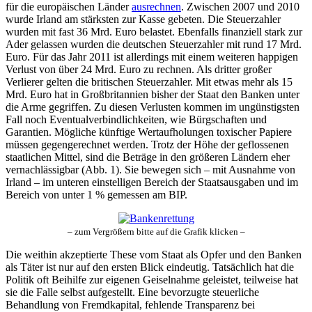
für die europäischen Länder
ausrechnen
. Zwischen 2007 und 2010
wurde Irland am stärksten zur Kasse gebeten. Die Steuerzahler
wurden mit fast 36 Mrd. Euro belastet. Ebenfalls finanziell stark zur
Ader gelassen wurden die deutschen Steuerzahler mit rund 17 Mrd.
Euro. Für das Jahr 2011 ist allerdings mit einem weiteren happigen
Verlust von über 24 Mrd. Euro zu rechnen. Als dritter großer
Verlierer gelten die britischen Steuerzahler. Mit etwas mehr als 15
Mrd. Euro hat in Großbritannien bisher der Staat den Banken unter
die Arme gegriffen. Zu diesen Verlusten kommen im ungünstigsten
Fall noch Eventualverbindlichkeiten, wie Bürgschaften und
Garantien. Mögliche künftige Wertaufholungen toxischer Papiere
müssen gegengerechnet werden. Trotz der Höhe der geflossenen
staatlichen Mittel, sind die Beträge in den größeren Ländern eher
vernachlässigbar (Abb. 1). Sie bewegen sich – mit Ausnahme von
Irland – im unteren einstelligen Bereich der Staatsausgaben und im
Bereich von unter 1 % gemessen am BIP.
– zum Vergrößern bitte auf die Grafik klicken –
Die weithin akzeptierte These vom Staat als Opfer und den Banken
als Täter ist nur auf den ersten Blick eindeutig. Tatsächlich hat die
Politik oft Beihilfe zur eigenen Geiselnahme geleistet, teilweise hat
sie die Falle selbst aufgestellt. Eine bevorzugte steuerliche
Behandlung von Fremdkapital, fehlende Transparenz bei