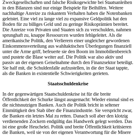
Zweckgesellschaften und falsche Risikogewichte bei Staatsanleihen
in den Bilanzen sind nur einige Beispiele für Beihilfen. Weitere
nachhaltige Anreize zu riskantem Verhalten haben die Notenbanken
geleistet. Eine viel zu lange viel zu expansive Geldpolitik hat den
Boden für zu billiges Geld und zu geringe Risikoprämien bereitet.
Die Anreize von Privaten und Staaten sich zu verschulden, nahmen
sprunghaft zu, knappe Ressourcen wurden fehlgeleitet. Als die
amerikanische Politik, den Verlierern einer ungleicher gewordenen
Einkommensverteilung aus wahltaktischen Überlegungen finanziell
unter die Arme griff, befeuerte sie den Boom im Immobilienbereich
und pustete die Blase weiter auf. Die Politik war also aktiv und
passiv an der eigenen Geiselnahme durch den Finanzsektor beteiligt.
Sie half mit, die Schuldenfalle aufzustellen, in die der Staat tappte,
als die Banken in existentielle Schwierigkeiten gerieten.
Staatsschuldenkrise
In der gegenwärtigen Staatschuldenkrise ist für die breite
Öffentlichkeit der Schurke längst ausgemacht: Wieder einmal sind es
die nichtsnutzigen Banken. Auch die Politik bricht in seltener
Einmütigkeit den Stab über die Finanzindustrie. Sie verspricht zwar,
die Banken ein letztes Mal zu retten. Danach soll aber den klotzig
verdienenden Zockern endgültig das Handwerk gelegt werden. Das
ist eine große Heuchelei. Politik und breite Öffentlichkeit kritisieren
die Banken, weil sie von der eigenen Verantwortung für die Misere