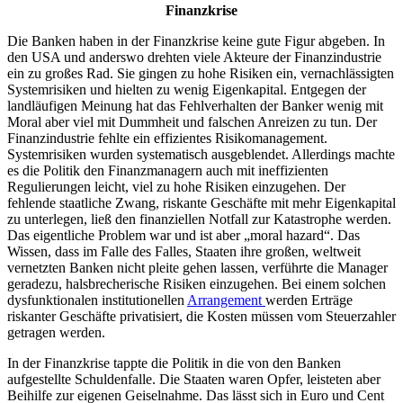
Finanzkrise
Die Banken haben in der Finanzkrise keine gute Figur abgeben. In
den USA und anderswo drehten viele Akteure der Finanzindustrie
ein zu großes Rad. Sie gingen zu hohe Risiken ein, vernachlässigten
Systemrisiken und hielten zu wenig Eigenkapital. Entgegen der
landläufigen Meinung hat das Fehlverhalten der Banker wenig mit
Moral aber viel mit Dummheit und falschen Anreizen zu tun. Der
Finanzindustrie fehlte ein effizientes Risikomanagement.
Systemrisiken wurden systematisch ausgeblendet. Allerdings machte
es die Politik den Finanzmanagern auch mit ineffizienten
Regulierungen leicht, viel zu hohe Risiken einzugehen. Der
fehlende staatliche Zwang, riskante Geschäfte mit mehr Eigenkapital
zu unterlegen, ließ den finanziellen Notfall zur Katastrophe werden.
Das eigentliche Problem war und ist aber „moral hazard“. Das
Wissen, dass im Falle des Falles, Staaten ihre großen, weltweit
vernetzten Banken nicht pleite gehen lassen, verführte die Manager
geradezu, halsbrecherische Risiken einzugehen. Bei einem solchen
dysfunktionalen institutionellen
Arrangement
werden Erträge
riskanter Geschäfte privatisiert, die Kosten müssen vom Steuerzahler
getragen werden.
In der Finanzkrise tappte die Politik in die von den Banken
aufgestellte Schuldenfalle. Die Staaten waren Opfer, leisteten aber
Beihilfe zur eigenen Geiselnahme. Das lässt sich in Euro und Cent