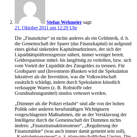
Stefan Wehmeier
sagt:
21. Oktober 2011 um 12:29 Uhr
Die „Finanzkrise“ ist nichts anderes als ein Geldstreik, d. h.
die Gemeinschaft der Sparer (das Finanzkapital) ist aufgrund
eines global sinkenden Kapitalmarktzinses, der sich der
Liquiditätspräferenzgrenze nähert, immer weniger bereit,
Geldersparnisse mittel- bis langfristig zu verleihen, bzw. sich
vom Vorteil der Liquidität des Zinsgeldes zu trennen. Für
Großsparer und (Investment-)Banken wird die Spekulation
lukrativer als die Investition, was die Volkswirtschaft
zusätzlich schädigt, indem durch Spekulation künstlich
verknappte Waren (z. B. Rohstoffe oder
Grundnahrungsmittel) sinnlos verteuert werden.
„Dümmer als die Polizei erlaubt“ sind alle von der hohen
Politik oder anderen berufsmäßigen Wichtigtuern
vorgeschlagenen Maßnahmen, die an der Versklavung der
Intelligenz durch die Gemeinschaft der Dummen nichts
ändern: „Finanztransaktionssteuer“, „Regulierung der
Finanzmärkte“ (was auch immer damit gemeint sein soll),
„Kapitalertragssteuer“ u. ä. planwirtschaftlicher Unsinn. Die