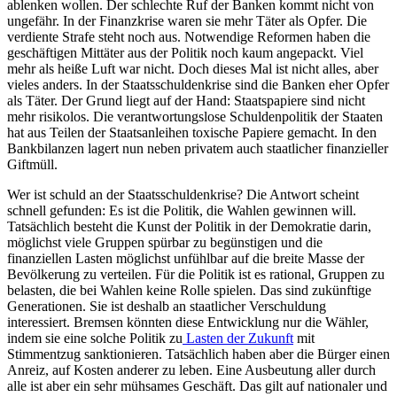
ablenken wollen. Der schlechte Ruf der Banken kommt nicht von
ungefähr. In der Finanzkrise waren sie mehr Täter als Opfer. Die
verdiente Strafe steht noch aus. Notwendige Reformen haben die
geschäftigen Mittäter aus der Politik noch kaum angepackt. Viel
mehr als heiße Luft war nicht. Doch dieses Mal ist nicht alles, aber
vieles anders. In der Staatsschuldenkrise sind die Banken eher Opfer
als Täter. Der Grund liegt auf der Hand: Staatspapiere sind nicht
mehr risikolos. Die verantwortungslose Schuldenpolitik der Staaten
hat aus Teilen der Staatsanleihen toxische Papiere gemacht. In den
Bankbilanzen lagert nun neben privatem auch staatlicher finanzieller
Giftmüll.
Wer ist schuld an der Staatsschuldenkrise? Die Antwort scheint
schnell gefunden: Es ist die Politik, die Wahlen gewinnen will.
Tatsächlich besteht die Kunst der Politik in der Demokratie darin,
möglichst viele Gruppen spürbar zu begünstigen und die
finanziellen Lasten möglichst unfühlbar auf die breite Masse der
Bevölkerung zu verteilen. Für die Politik ist es rational, Gruppen zu
belasten, die bei Wahlen keine Rolle spielen. Das sind zukünftige
Generationen. Sie ist deshalb an staatlicher Verschuldung
interessiert. Bremsen könnten diese Entwicklung nur die Wähler,
indem sie eine solche Politik zu
Lasten der Zukunft
mit
Stimmentzug sanktionieren. Tatsächlich haben aber die Bürger einen
Anreiz, auf Kosten anderer zu leben. Eine Ausbeutung aller durch
alle ist aber ein sehr mühsames Geschäft. Das gilt auf nationaler und