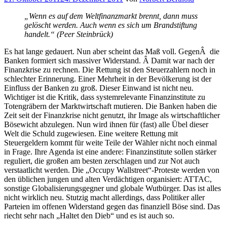
am
„Wenn es auf dem Weltfinanzmarkt brennt, dann muss
gelöscht werden. Auch wenn es sich um Brandstiftung
handelt.“ (Peer Steinbrück)
Es hat lange gedauert. Nun aber scheint das Maß voll. GegenÂ die
Banken formiert sich massiver Widerstand. Â Damit war nach der
Finanzkrise zu rechnen. Die Rettung ist den Steuerzahlern noch in
schlechter Erinnerung. Einer Mehrheit in der Bevölkerung ist der
Einfluss der Banken zu groß. Dieser Einwand ist nicht neu.
Wichtiger ist die Kritik, dass systemrelevante Finanzinstitute zu
Totengräbern der Marktwirtschaft mutieren. Die Banken haben die
Zeit seit der Finanzkrise nicht genutzt, ihr Image als wirtschaftlicher
Bösewicht abzulegen. Nun wird ihnen für (fast) alle Übel dieser
Welt die Schuld zugewiesen. Eine weitere Rettung mit
Steuergeldern kommt für weite Teile der Wähler nicht noch einmal
in Frage. Ihre Agenda ist eine andere: Finanzinstitute sollen stärker
reguliert, die großen am besten zerschlagen und zur Not auch
verstaatlicht werden. Die „Occupy Wallstreet“-Proteste werden von
den üblichen jungen und alten Verdächtigen organisiert: ATTAC,
sonstige Globalisierungsgegner und globale Wutbürger. Das ist alles
nicht wirklich neu. Stutzig macht allerdings, dass Politiker aller
Parteien im offenen Widerstand gegen das finanziell Böse sind. Das
riecht sehr nach „Haltet den Dieb“ und es ist auch so.