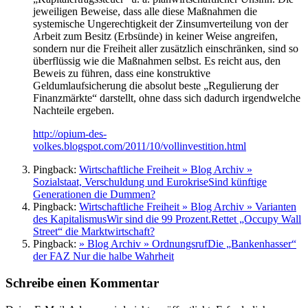
jeweiligen Beweise, dass alle diese Maßnahmen die
systemische Ungerechtigkeit der Zinsumverteilung von der
Arbeit zum Besitz (Erbsünde) in keiner Weise angreifen,
sondern nur die Freiheit aller zusätzlich einschränken, sind so
überflüssig wie die Maßnahmen selbst. Es reicht aus, den
Beweis zu führen, dass eine konstruktive
Geldumlaufsicherung die absolut beste „Regulierung der
Finanzmärkte“ darstellt, ohne dass sich dadurch irgendwelche
Nachteile ergeben.
http://opium-des-
volkes.blogspot.com/2011/10/vollinvestition.html
Pingback:
Wirtschaftliche Freiheit » Blog Archiv »
Sozialstaat, Verschuldung und EurokriseSind künftige
Generationen die Dummen?
Pingback:
Wirtschaftliche Freiheit » Blog Archiv » Varianten
des KapitalismusWir sind die 99 Prozent.Rettet „Occupy Wall
Street“ die Marktwirtschaft?
Pingback:
» Blog Archiv » OrdnungsrufDie „Bankenhasser“
der FAZ Nur die halbe Wahrheit
Schreibe einen Kommentar