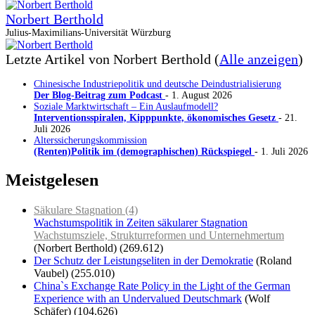
Norbert Berthold
Julius-Maximilians-Universität Würzburg
Letzte Artikel von Norbert Berthold
(
Alle anzeigen
)
Chinesische Industriepolitik und deutsche Deindustrialisierung
Der Blog-Beitrag zum Podcast
- 1. August 2026
Soziale Marktwirtschaft – Ein Auslaufmodell?
Interventionsspiralen, Kipppunkte, ökonomisches Gesetz
- 21.
Juli 2026
Alterssicherungskommission
(Renten)Politik im (demographischen) Rückspiegel
- 1. Juli 2026
Meistgelesen
Säkulare Stagnation (4)
Wachstumspolitik in Zeiten säkularer Stagnation
Wachstumsziele, Strukturreformen und Unternehmertum
(Norbert Berthold)
(269.612)
Der Schutz der Leistungseliten in der Demokratie
(Roland
Vaubel)
(255.010)
China`s Exchange Rate Policy in the Light of the German
Experience with an Undervalued Deutschmark
(Wolf
Schäfer)
(104.626)