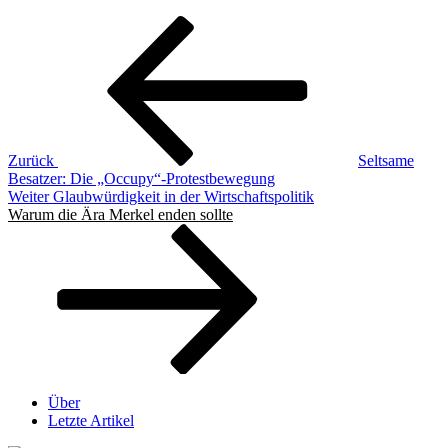
Beitragsnavigation
Vorheriger
Beitrag
Zurück
Seltsame
Besatzer: Die „Occupy“-Protestbewegung
Nächster
Weiter
Glaubwürdigkeit in der Wirtschaftspolitik
Beitrag
Warum die Ära Merkel enden sollte
Über
Letzte Artikel