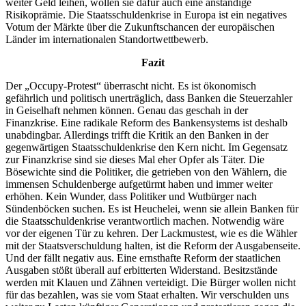
weiter Geld leihen, wollen sie dafür auch eine anständige
Risikoprämie. Die Staatsschuldenkrise in Europa ist ein negatives
Votum der Märkte über die Zukunftschancen der europäischen
Länder im internationalen Standortwettbewerb.
Fazit
Der „Occupy-Protest“ überrascht nicht. Es ist ökonomisch
gefährlich und politisch unerträglich, dass Banken die Steuerzahler
in Geiselhaft nehmen können. Genau das geschah in der
Finanzkrise. Eine radikale Reform des Bankensystems ist deshalb
unabdingbar. Allerdings trifft die Kritik an den Banken in der
gegenwärtigen Staatsschuldenkrise den Kern nicht. Im Gegensatz
zur Finanzkrise sind sie dieses Mal eher Opfer als Täter. Die
Bösewichte sind die Politiker, die getrieben von den Wählern, die
immensen Schuldenberge aufgetürmt haben und immer weiter
erhöhen. Kein Wunder, dass Politiker und Wutbürger nach
Sündenböcken suchen. Es ist Heuchelei, wenn sie allein Banken für
die Staatsschuldenkrise verantwortlich machen. Notwendig wäre
vor der eigenen Tür zu kehren. Der Lackmustest, wie es die Wähler
mit der Staatsverschuldung halten, ist die Reform der Ausgabenseite.
Und der fällt negativ aus. Eine ernsthafte Reform der staatlichen
Ausgaben stößt überall auf erbitterten Widerstand. Besitzstände
werden mit Klauen und Zähnen verteidigt. Die Bürger wollen nicht
für das bezahlen, was sie vom Staat erhalten. Wir verschulden uns