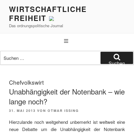
Zum
WIRTSCHAFTLICHE
Inhalt
FREIHEIT
springen
Das ordnungspolitische Journal
Suchen
nach:
Suchen
Chefvolkswirt
Unabhängigkeit der Notenbank – wie
lange noch?
VERÖFFENTLICHT
31. MAI 2013
VON
OTMAR ISSING
AM
Hierzulande noch weitgehend unbemerkt ist weltweit eine
neue Debatte um die Unabhängigkeit der Notenbank