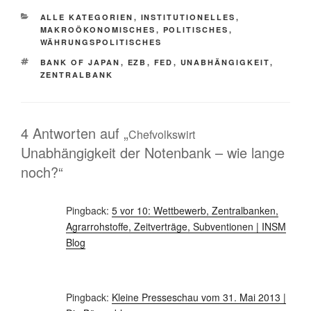
KATEGORIEN
ALLE KATEGORIEN
,
INSTITUTIONELLES
,
MAKROÖKONOMISCHES
,
POLITISCHES
,
WÄHRUNGSPOLITISCHES
SCHLAGWÖRTER
BANK OF JAPAN
,
EZB
,
FED
,
UNABHÄNGIGKEIT
,
ZENTRALBANK
4 Antworten auf „
Chefvolkswirt
Unabhängigkeit der Notenbank – wie lange
noch?“
Pingback:
5 vor 10: Wettbewerb, Zentralbanken,
Agrarrohstoffe, Zeitverträge, Subventionen | INSM
Blog
Pingback:
Kleine Presseschau vom 31. Mai 2013 |