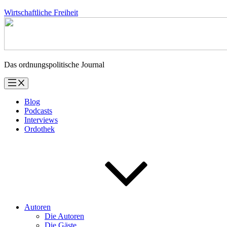
Zum
Wirtschaftliche Freiheit
Inhalt
springen
Das ordnungspolitische Journal
Blog
Podcasts
Interviews
Ordothek
Autoren
Die Autoren
Die Gäste