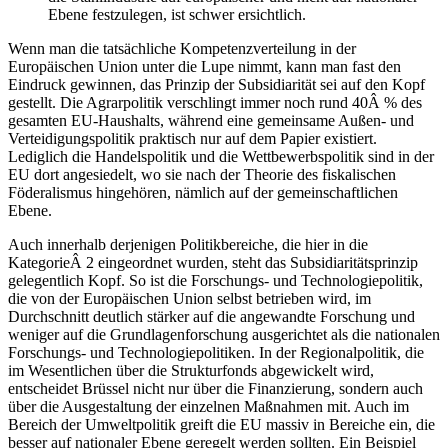
Ebene festzulegen, ist schwer ersichtlich.
Wenn man die tatsächliche Kompetenzverteilung in der
Europäischen Union unter die Lupe nimmt, kann man fast den
Eindruck gewinnen, das Prinzip der Subsidiarität sei auf den Kopf
gestellt. Die Agrarpolitik verschlingt immer noch rund 40Â % des
gesamten EU-Haushalts, während eine gemeinsame Außen- und
Verteidigungspolitik praktisch nur auf dem Papier existiert.
Lediglich die Handelspolitik und die Wettbewerbspolitik sind in der
EU dort angesiedelt, wo sie nach der Theorie des fiskalischen
Föderalismus hingehören, nämlich auf der gemeinschaftlichen
Ebene.
Auch innerhalb derjenigen Politikbereiche, die hier in die
KategorieÂ 2 eingeordnet wurden, steht das Subsidiaritätsprinzip
gelegentlich Kopf. So ist die Forschungs- und Technologiepolitik,
die von der Europäischen Union selbst betrieben wird, im
Durchschnitt deutlich stärker auf die angewandte Forschung und
weniger auf die Grundlagenforschung ausgerichtet als die nationalen
Forschungs- und Technologiepolitiken. In der Regionalpolitik, die
im Wesentlichen über die Strukturfonds abgewickelt wird,
entscheidet Brüssel nicht nur über die Finanzierung, sondern auch
über die Ausgestaltung der einzelnen Maßnahmen mit. Auch im
Bereich der Umweltpolitik greift die EU massiv in Bereiche ein, die
besser auf nationaler Ebene geregelt werden sollten. Ein Beispiel