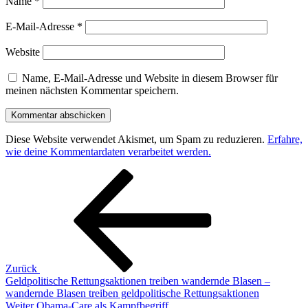
Name
*
E-Mail-Adresse
*
Website
Name, E-Mail-Adresse und Website in diesem Browser für
meinen nächsten Kommentar speichern.
Diese Website verwendet Akismet, um Spam zu reduzieren.
Erfahre,
wie deine Kommentardaten verarbeitet werden.
Beitragsnavigation
Vorheriger
Beitrag
Zurück
Geldpolitische Rettungsaktionen treiben wandernde Blasen –
wandernde Blasen treiben geldpolitische Rettungsaktionen
Nächster
Weiter
Obama-Care als Kampfbegriff