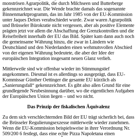
monströsen Agrarpolitik, die durch Milchseen und Butterberge
gekennzeichnet war. Die Wende brachte damals das sogenannte
Binnenmarktprogramm, das im Jahr 1985 von der EU-Kommission
unter Jaques Delors verabschiedet wurde. Zwar waren Agrarpolitik
und Brüsseler Bürokratie nicht vergessen, aber als positive Elemente
prägten jetzt vor allem die Abschaffung der Grenzkontrollen und die
Reisefreiheit innerhalb der EU das Bild. Später kam dann auch noch
die gemeinsame Währung hinzu, die zwar in Ländern wie
Deutschland und den Niederlanden einen wehmutsvollen Abschied
von der eigenen Währung bedeutete, die aber der Idee der
europäischen Integration insgesamt neuen Glanz verlieh.
Mittlerweile sind wir offenbar wieder im Stimmungstief
angekommen. Diesmal ist es allerdings so ausgeprägt, dass EU-
Kommissar Günther Oettinger die gesamte EU kürzlich als
„Sanierungsfall“ gekennzeichnet. Es gibt also allen Grund für eine
grundlegende Neubesinnung darüber, wo die eigentlichen Aufgaben
der Europäischen Union liegen – und wo nicht.
Das Prinzip der fiskalischen Äquivalenz
Zu dem sich verschlechternden Bild der EU trägt sicherlich bei, dass
die Brüsseler Regulierungsexzesse mittlerweile wieder zunehmen.
Wenn die EU-Kommission beispielsweise in ihrer Verordnung Nr.
509/200 6 festlegt, dass eine echte Pizza Napoletana einen