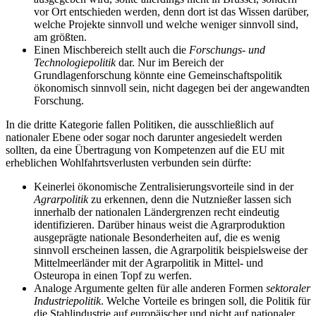
vor Ort entschieden werden, denn dort ist das Wissen darüber,
welche Projekte sinnvoll und welche weniger sinnvoll sind,
am größten.
Einen Mischbereich stellt auch die
Forschungs- und
Technologiepolitik
dar. Nur im Bereich der
Grundlagenforschung könnte eine Gemeinschaftspolitik
ökonomisch sinnvoll sein, nicht dagegen bei der angewandten
Forschung.
In die dritte Kategorie fallen Politiken, die ausschließlich auf
nationaler Ebene oder sogar noch darunter angesiedelt werden
sollten, da eine Übertragung von Kompetenzen auf die EU mit
erheblichen Wohlfahrtsverlusten verbunden sein dürfte:
Keinerlei ökonomische Zentralisierungsvorteile sind in der
Agrarpolitik
zu erkennen, denn die Nutznießer lassen sich
innerhalb der nationalen Ländergrenzen recht eindeutig
identifizieren. Darüber hinaus weist die Agrarproduktion
ausgeprägte nationale Besonderheiten auf, die es wenig
sinnvoll erscheinen lassen, die Agrarpolitik beispielsweise der
Mittelmeerländer mit der Agrarpolitik in Mittel- und
Osteuropa in einen Topf zu werfen.
Analoge Argumente gelten für alle anderen Formen
sektoraler
Industriepolitik
. Welche Vorteile es bringen soll, die Politik für
die Stahlindustrie auf europäischer und nicht auf nationaler