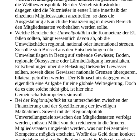
die Wettbewerbspolitik. Bei der Verkehrsinfrastruktur
dagegen sind die Nutznießer in erster Linie innerhalb der
einzelnen Mitgliedsstaaten anzutreffen, so dass die
Ausgestaltung als auch die Finanzierung in diesem Bereich
den Mitgliedsstaaten vorbehalten werden sollte.
Welche Bereiche der
Umweltpolitik
in die Kompetenz der EU
fallen sollten, hängt wesentlich davon ab, ob die
Umweltschäden regional, national oder international streuen.
So sollte sich Brüssel aus den Entscheidungen über
Umweltauflagen in Bezug auf stehende Gewässer, Boden,
regionale Ökosysteme oder Lärmbelästigung heraushalten.
Entscheidungen über die Belastung fließender Gewässer
sollten, soweit diese Gewässer nationale Grenzen überqueren,
bilateral getroffen werden. Der Klimaschutz dagegen wäre
eigentlich eine Aufgabe für eine globale Weltregierung. Doch
da es eine solche nicht gibt, ist hier eine
Gemeinschaftskompetenz sinnvoll.
Bei der
Regionalpolitik
ist zu unterscheiden zwischen der
Finanzierung und der Spezifizierung der jeweiligen
Maßnahmen. Soweit mit der Regionalpolitik
Umverteilungsziele zwischen den Mitgliedsstaaten verfolgt
werden, müssen Mittel von den reicheren in die ärmeren
Mitgliedsstaaten umgelenkt werden, was nur bei zentraler
Kompetenz möglich erscheint. Wofür das Geld dann konkret
ausgegeben wird, sollte allerdings nicht in Brüssel, sondern