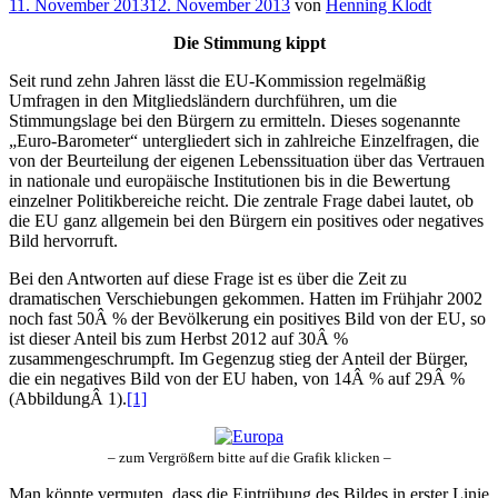
Veröffentlicht
11. November 2013
12. November 2013
von
Henning Klodt
am
Die Stimmung kippt
Seit rund zehn Jahren lässt die EU-Kommission regelmäßig
Umfragen in den Mitgliedsländern durchführen, um die
Stimmungslage bei den Bürgern zu ermitteln. Dieses sogenannte
„Euro-Barometer“ untergliedert sich in zahlreiche Einzelfragen, die
von der Beurteilung der eigenen Lebenssituation über das Vertrauen
in nationale und europäische Institutionen bis in die Bewertung
einzelner Politikbereiche reicht. Die zentrale Frage dabei lautet, ob
die EU ganz allgemein bei den Bürgern ein positives oder negatives
Bild hervorruft.
Bei den Antworten auf diese Frage ist es über die Zeit zu
dramatischen Verschiebungen gekommen. Hatten im Frühjahr 2002
noch fast 50Â % der Bevölkerung ein positives Bild von der EU, so
ist dieser Anteil bis zum Herbst 2012 auf 30Â %
zusammengeschrumpft. Im Gegenzug stieg der Anteil der Bürger,
die ein negatives Bild von der EU haben, von 14Â % auf 29Â %
(AbbildungÂ 1).
[1]
– zum Vergrößern bitte auf die Grafik klicken –
Man könnte vermuten, dass die Eintrübung des Bildes in erster Linie