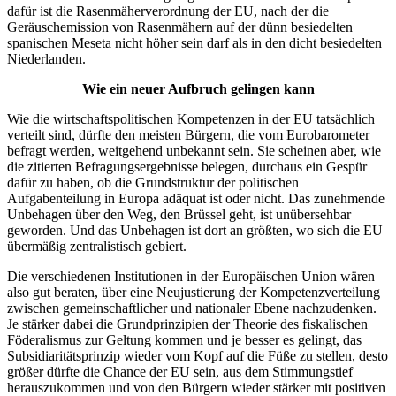
dafür ist die Rasenmäherverordnung der EU, nach der die
Geräuschemission von Rasenmähern auf der dünn besiedelten
spanischen Meseta nicht höher sein darf als in den dicht besiedelten
Niederlanden.
Wie ein neuer Aufbruch gelingen kann
Wie die wirtschaftspolitischen Kompetenzen in der EU tatsächlich
verteilt sind, dürfte den meisten Bürgern, die vom Eurobarometer
befragt werden, weitgehend unbekannt sein. Sie scheinen aber, wie
die zitierten Befragungsergebnisse belegen, durchaus ein Gespür
dafür zu haben, ob die Grundstruktur der politischen
Aufgabenteilung in Europa adäquat ist oder nicht. Das zunehmende
Unbehagen über den Weg, den Brüssel geht, ist unübersehbar
geworden. Und das Unbehagen ist dort an größten, wo sich die EU
übermäßig zentralistisch gebiert.
Die verschiedenen Institutionen in der Europäischen Union wären
also gut beraten, über eine Neujustierung der Kompetenzverteilung
zwischen gemeinschaftlicher und nationaler Ebene nachzudenken.
Je stärker dabei die Grundprinzipien der Theorie des fiskalischen
Föderalismus zur Geltung kommen und je besser es gelingt, das
Subsidiaritätsprinzip wieder vom Kopf auf die Füße zu stellen, desto
größer dürfte die Chance der EU sein, aus dem Stimmungstief
herauszukommen und von den Bürgern wieder stärker mit positiven