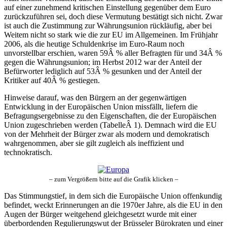
auf einer zunehmend kritischen Einstellung gegenüber dem Euro
zurückzuführen sei, doch diese Vermutung bestätigt sich nicht. Zwar
ist auch die Zustimmung zur Währungsunion rückläufig, aber bei
Weitem nicht so stark wie die zur EU im Allgemeinen. Im Frühjahr
2006, als die heutige Schuldenkrise im Euro-Raum noch
unvorstellbar erschien, waren 59Â % aller Befragten für und 34Â %
gegen die Währungsunion; im Herbst 2012 war der Anteil der
Befürworter lediglich auf 53Â % gesunken und der Anteil der
Kritiker auf 40Â % gestiegen.
Hinweise darauf, was den Bürgern an der gegenwärtigen
Entwicklung in der Europäischen Union missfällt, liefern die
Befragungsergebnisse zu den Eigenschaften, die der Europäischen
Union zugeschrieben werden (TabelleÂ 1). Demnach wird die EU
von der Mehrheit der Bürger zwar als modern und demokratisch
wahrgenommen, aber sie gilt zugleich als ineffizient und
technokratisch.
– zum Vergrößern bitte auf die Grafik klicken –
Das Stimmungstief, in dem sich die Europäische Union offenkundig
befindet, weckt Erinnerungen an die 1970er Jahre, als die EU in den
Augen der Bürger weitgehend gleichgesetzt wurde mit einer
überbordenden Regulierungswut der Brüsseler Bürokraten und einer