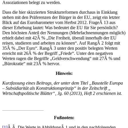
Assoziationen belegt zu werden.
Dass die hier skizzierten Strukturreformen durchaus in Einklang
stehen mit den Präferenzen der Bürger in der EU, zeigt ein letzter
Blick auf das Eurobarometer vom Herbst 2012. FrageÂ 13 aus
dieser Erhebung lautet: Was bedeutet die EU für Sie persönlich?
Den höchsten Anteil der Nennungen (Mehrfachnennungen möglich)
erhielt dabei mit 42Â % „Die Freiheit, überall innerhalb der EU
reisen, studieren und arbeiten zu können“. Auf RangÂ 2 folgt mit
35Â % „Der Euro“. RangÂ 3 unter den positiv belegten Werten
erreicht mit 26Â % der Begriff „Friede“. Unter den negativen
Werten ragen die Begriffe „Geldverschwendung“ mit 27Â % und
„Bürokratie“ mit 23Â % hervor.
Hinweis:
Kurzfassung eines Beitrags, der unter dem Titel „Baustelle Europa
– Subsidiarität als Konstruktionsprinzip“ in der Zeitschrift „
Wirtschaftspolitische Blätter“, Jg. 60 (2013), Heft 2 erschienen ist.
Fußnoten:
[1]
Â Â Die Werte in AbbildungÂ 1 und in den nachfolgenden