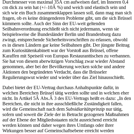
Durchmesser von maximal 35Â cm aufweisen darf, im Inneren 0,4
cm dick zu sein hat (+/–10Â %) und weich und elastisch sein und
sich wie ein Buch zusammenklappen lassen soll, dann mag man sich
fragen, ob es keine drängenderen Probleme gibt, um die sich Brüssel
kümmern sollte. Auch der Sinn der EU-weit geltenden
Seilbahnverordnung erschließt sich nicht jedermann, wenn sie
beispielsweise die Bundesländer Berlin und Brandenburg dazu
zwingt, entsprechende Sicherheitsvorschriften zu erlassen, obwohl
es in diesen Ländern gar keine Seilbahnen gibt. Der jüngste Beitrag
zum Kuriositätenkabinett war der Vorstoß aus Brüssel, offene
Karaffen mit Speiseöl von Europas Restauranttischen zu verbannen.
Sie hat von diesem aberwitzigen Vorschlag zwar wieder Abstand
genommen, aber bei der Bevölkerung wecken solche und andere
Aktionen den begründeten Verdacht, dass die Brüsseler
Regulierungswut wieder und wieder über das Ziel hinausschießt.
Dabei bietet der EU-Vertrag durchaus Anhaltspunkte dafür, in
welchen Bereichen Brüssel tätig werden sollte und in welchen eher
nicht. In Artikel 5Â Abs.Â 3 des EU-Vertrags heißt es dazu: „In den
Bereichen, die nicht in ihre ausschließliche Zuständigkeit fallen,
wird die Gemeinschaft nach dem
Subsidiaritätsprinzip
nur tätig,
sofern und soweit die Ziele der in Betracht gezogenen Maßnahmen
auf der Ebene der Mitgliedsstaaten nicht ausreichend erreicht
werden können und daher wegen ihres Umfangs oder ihrer
Wirkungen besser auf Gemeinschaftsebene erreicht werden