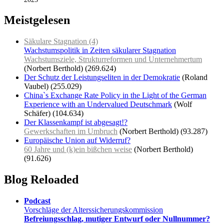
Meistgelesen
Säkulare Stagnation (4)
Wachstumspolitik in Zeiten säkularer Stagnation
Wachstumsziele, Strukturreformen und Unternehmertum
(Norbert Berthold)
(269.624)
Der Schutz der Leistungseliten in der Demokratie
(Roland
Vaubel)
(255.029)
China`s Exchange Rate Policy in the Light of the German
Experience with an Undervalued Deutschmark
(Wolf
Schäfer)
(104.634)
Der Klassenkampf ist abgesagt!?
Gewerkschaften im Umbruch
(Norbert Berthold)
(93.287)
Europäische Union auf Widerruf?
60 Jahre und (k)ein bißchen weise
(Norbert Berthold)
(91.626)
Blog Reloaded
Podcast
Vorschläge der Alterssicherungskommission
Befreiungsschlag, mutiger Entwurf oder Nullnummer?