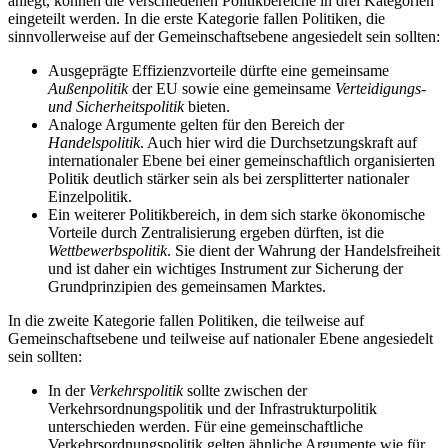
anlegt, können die verschiedenen Politikbereiche in drei Kategorien
eingeteilt werden. In die erste Kategorie fallen Politiken, die
sinnvollerweise auf der Gemeinschaftsebene angesiedelt sein sollten:
Ausgeprägte Effizienzvorteile dürfte eine gemeinsame
Außenpolitik
der EU sowie eine gemeinsame
Verteidigungs-
und Sicherheitspolitik
bieten.
Analoge Argumente gelten für den Bereich der
Handelspolitik
. Auch hier wird die Durchsetzungskraft auf
internationaler Ebene bei einer gemeinschaftlich organisierten
Politik deutlich stärker sein als bei zersplitterter nationaler
Einzelpolitik.
Ein weiterer Politikbereich, in dem sich starke ökonomische
Vorteile durch Zentralisierung ergeben dürften, ist die
Wettbewerbspolitik
. Sie dient der Wahrung der Handelsfreiheit
und ist daher ein wichtiges Instrument zur Sicherung der
Grundprinzipien des gemeinsamen Marktes.
In die zweite Kategorie fallen Politiken, die teilweise auf
Gemeinschaftsebene und teilweise auf nationaler Ebene angesiedelt
sein sollten:
In der
Verkehrspolitik
sollte zwischen der
Verkehrsordnungspolitik und der Infrastrukturpolitik
unterschieden werden. Für eine gemeinschaftliche
Verkehrsordnungspolitik gelten ähnliche Argumente wie für