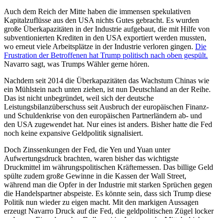
Auch dem Reich der Mitte haben die immensen spekulativen
Kapitalzuflüsse aus den USA nichts Gutes gebracht. Es wurden
große Überkapazitäten in der Industrie aufgebaut, die mit Hilfe von
subventionierten Krediten in den USA exportiert werden mussten,
wo erneut viele Arbeitsplätze in der Industrie verloren gingen.
Die
Frustration der Betroffenen hat Trump politisch nach oben gespült.
Navarro sagt, was Trumps Wähler gerne hören.
Nachdem seit 2014 die Überkapazitäten das Wachstum Chinas wie
ein Mühlstein nach unten ziehen, ist nun Deutschland an der Reihe.
Das ist nicht unbegründet, weil sich der deutsche
Leistungsbilanzüberschuss seit Ausbruch der europäischen Finanz-
und Schuldenkrise von den europäischen Partnerländern ab- und
den USA zugewendet hat. Nur eines ist anders. Bisher hatte die Fed
noch keine expansive Geldpolitik signalisiert.
Doch Zinssenkungen der Fed, die Yen und Yuan unter
Aufwertungsdruck brachten, waren bisher das wichtigste
Druckmittel im währungspolitischen Kräftemessen. Das billige Geld
spülte zudem große Gewinne in die Kassen der Wall Street,
während man die Opfer in der Industrie mit starken Sprüchen gegen
die Handelspartner abspeiste. Es könnte sein, dass sich Trump diese
Politik nun wieder zu eigen macht. Mit den markigen Aussagen
erzeugt Navarro Druck auf die Fed, die geldpolitischen Zügel locker