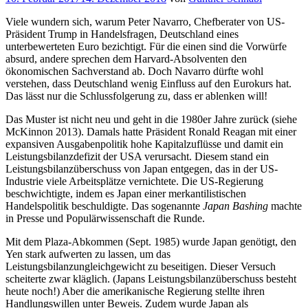
am
Viele wundern sich, warum Peter Navarro, Chefberater von US-
Präsident Trump in Handelsfragen, Deutschland eines
unterbewerteten Euro bezichtigt. Für die einen sind die Vorwürfe
absurd, andere sprechen dem Harvard-Absolventen den
ökonomischen Sachverstand ab. Doch Navarro dürfte wohl
verstehen, dass Deutschland wenig Einfluss auf den Eurokurs hat.
Das lässt nur die Schlussfolgerung zu, dass er ablenken will!
Das Muster ist nicht neu und geht in die 1980er Jahre zurück (siehe
McKinnon 2013). Damals hatte Präsident Ronald Reagan mit einer
expansiven Ausgabenpolitik hohe Kapitalzuflüsse und damit ein
Leistungsbilanzdefizit der USA verursacht. Diesem stand ein
Leistungsbilanzüberschuss von Japan entgegen, das in der US-
Industrie viele Arbeitsplätze vernichtete. Die US-Regierung
beschwichtigte, indem es Japan einer merkantilistischen
Handelspolitik beschuldigte. Das sogenannte
Japan Bashing
machte
in Presse und Populärwissenschaft die Runde.
Mit dem Plaza-Abkommen (Sept. 1985) wurde Japan genötigt, den
Yen stark aufwerten zu lassen, um das
Leistungsbilanzungleichgewicht zu beseitigen. Dieser Versuch
scheiterte zwar kläglich. (Japans Leistungsbilanzüberschuss besteht
heute noch!) Aber die amerikanische Regierung stellte ihren
Handlungswillen unter Beweis. Zudem wurde Japan als