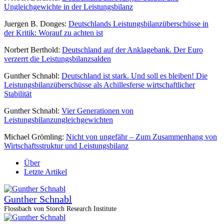
Ungleichgewichte in der Leistungsbilanz
Juergen B. Donges:
Deutschlands Leistungsbilanzüberschüsse in
der Kritik: Worauf zu achten ist
Norbert Berthold:
Deutschland auf der Anklagebank. Der Euro
verzerrt die Leistungsbilanzsalden
Gunther Schnabl:
Deutschland ist stark. Und soll es bleiben! Die
Leistungsbilanzüberschüsse als Achillesferse wirtschaftlicher
Stabilität
Gunther Schnabl:
Vier Generationen von
Leistungsbilanzungleichgewichten
Michael Grömling:
Nicht von ungefähr – Zum Zusammenhang von
Wirtschaftsstruktur und Leistungsbilanz
Über
Letzte Artikel
Gunther Schnabl
Flossbach von Storch Research Institute