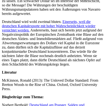
zu lassen. Ein schwacher Dollar sei im Interesse der Mittelschicht,
so die Message! Die Währungen der beschuldigten
Währungsmanipulatoren haben seit den Äußerungen von Navarro
bereits aufgewertet.
Deutschland wird wohl zweimal bluten.
Einerseits, weil die
deutschen Kapitalexporte mit hoher Wahrscheinlichkeit wieder
vernichtet werden.
Andererseits, baut sich bereits jetzt aufgrund der
Negativzinspolitik der Europäischen Zentralbank eine Blase auf den
deutschen Aktien- und Immobilienmärkten auf. Fließt aufgrund von
Abwertungserwartungen des Dollars viel Kapital in die Eurozone
zu, dann dürften sich die Kapitalzuflüsse auf das derzeit
konjunkturstarke Deutschland konzentrieren. Das würde für die
nächsten Jahre die Blase nochmals deutlich anheizten. Wenn sie
eines Tages platzt, dann dürfte Deutschland als nächstes Opfer auf
dem Schlachtfeld des Währungskriegs liegen.
Literatur
McKinnon, Ronald (2013): The Unloved Dollar Standard: From
Bretton Woods to the Rise of China. Oxford, Oxford University
Press.
Blogbeiträge zum Thema:
Norbert Berthold:
Deutschland am Pranger. Salden und