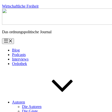
Zum
Wirtschaftliche Freiheit
Inhalt
springen
Das ordnungspolitische Journal
Blog
Podcasts
Interviews
Ordothek
Autoren
Die Autoren
Die Gäste