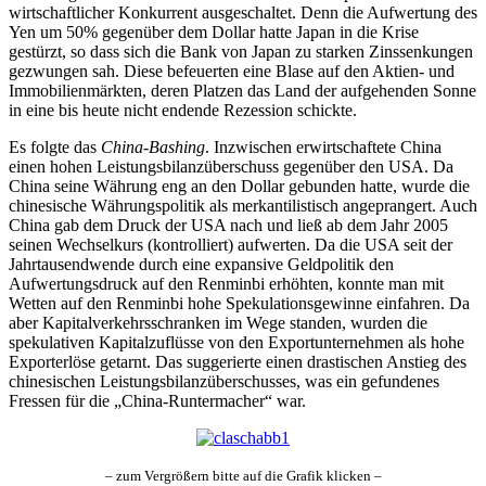
wirtschaftlicher Konkurrent ausgeschaltet. Denn die Aufwertung des
Yen um 50% gegenüber dem Dollar hatte Japan in die Krise
gestürzt, so dass sich die Bank von Japan zu starken Zinssenkungen
gezwungen sah. Diese befeuerten eine Blase auf den Aktien- und
Immobilienmärkten, deren Platzen das Land der aufgehenden Sonne
in eine bis heute nicht endende Rezession schickte.
Es folgte das
China-Bashing
. Inzwischen erwirtschaftete China
einen hohen Leistungsbilanzüberschuss gegenüber den USA. Da
China seine Währung eng an den Dollar gebunden hatte, wurde die
chinesische Währungspolitik als merkantilistisch angeprangert. Auch
China gab dem Druck der USA nach und ließ ab dem Jahr 2005
seinen Wechselkurs (kontrolliert) aufwerten. Da die USA seit der
Jahrtausendwende durch eine expansive Geldpolitik den
Aufwertungsdruck auf den Renminbi erhöhten, konnte man mit
Wetten auf den Renminbi hohe Spekulationsgewinne einfahren. Da
aber Kapitalverkehrsschranken im Wege standen, wurden die
spekulativen Kapitalzuflüsse von den Exportunternehmen als hohe
Exporterlöse getarnt. Das suggerierte einen drastischen Anstieg des
chinesischen Leistungsbilanzüberschusses, was ein gefundenes
Fressen für die „China-Runtermacher“ war.
– zum Vergrößern bitte auf die Grafik klicken –