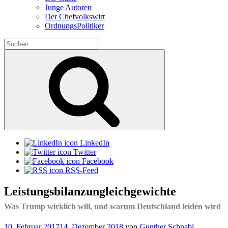
Junge Autoren
Der Chefvolkswirt
OrdnungsPolitiker
Suchen
nach:
Suchen
LinkedIn
Twitter
Facebook
RSS-Feed
Leistungsbilanzungleichgewichte
Was Trump wirklich will, und warum Deutschland leiden wird
Veröffentlicht
10. Februar 2017
14. Dezember 2018
von
Gunther Schnabl