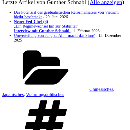
Letzte Artikel von Gunther Schnabl
(
Alle anzeigen
)
Das Potenzial des gradualistischen Reformansatzes von Vietnam
bleibt beschränkt
- 29. Juni 2026
Neuer Fed-Chef (3)
„Ein Regimewechsel hin zur Stabilität“
Interview mit Gunther Schnabl
- 1. Februar 2026
Umverteilung von Jung zu Alt – macht das Sinn?
- 13. Dezember
2025
Kategorien
Chinesisches
,
Japanisches
,
Währungspolitisches
Schlagwörter