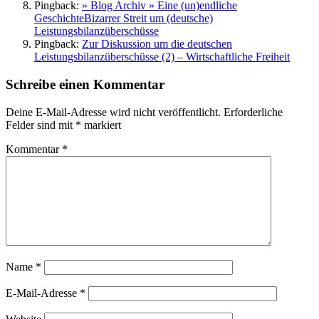
Pingback:
» Blog Archiv » Eine (un)endliche
GeschichteBizarrer Streit um (deutsche)
Leistungsbilanzüberschüsse
Pingback:
Zur Diskussion um die deutschen
Leistungsbilanzüberschüsse (2) – Wirtschaftliche Freiheit
Schreibe einen Kommentar
Deine E-Mail-Adresse wird nicht veröffentlicht.
Erforderliche
Felder sind mit
*
markiert
Kommentar
*
Name
*
E-Mail-Adresse
*