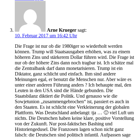
Arne Krueger
sagt:
10. Februar 2017 um 16:42 Uhr
Die Frage ist nur ob die 1980iger so wiederholt werden
können. Trump will Staatsausgaben erhöhen, was zu einem
höheren Zins und stärkerem Dollar führen wird. Die Frage ist
nur ob der höhere Zins dann noch tragbar ist. Ich schätze mal
die Zentralbank darf dann monetarisieren. Trump ist ein
Diktator, ganz schlicht und einfach. Ihm sind andere
Meinungen egal, er benutzt die Menschen nur. Aber wäre es
unter einer anderen Führung anders ? Ich behaupte mal, den
Leuten in den USA sind die Hände gebunden. Die
Staatsbilanz diktiert die Politik. Und genauso wie die
Sowjetunion „zusammengebrochen“ ist, passiert es auch in
den Staaten. Es ist schlicht eine Verkleinerung der globalen
Plattform. Was Deutschland anbelangt: tja … 🙂 viel Luft um
nichts. Die Deutschen haben keine klare, positive Vorstellung
von der Zukunft. Nur post-faktisches Bashing und
Historiengedusel. Die Franzosen lagen schon nicht ganz
falsch: die Deutschen sind politisch infantil. Aufpassen sage