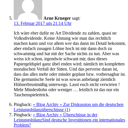
Arne Krueger
sagt:
13. Februar 2017 um 21:14 Uhr
Ich wäre eher dafür ne Art Dividende zu zahlen, quasi ne
Volksdividende. Keine Ahnung wie man das rechtlich
machen kann und vor allem wer das dann im Detail bekommt,
aber einfach zusagen Löhne hoch ist mir dann doch zu
schwammig und hat mit der Sache nichts zu tun. Aber was
weiss ich schon, irgendwie schwant mir, dass dieses
Papiergeldspiel ganz übel enden wird; nämlich im kompletten
moralischen Verfall der Sitten. Und das perverse daran ist,
dass das alles mehr oder minder geplant bzw. vorhersagbar ist.
Die germanische Seele ist was sowas anbelangt ziemlich
Hühnerbrustmäßig unterwegs. Lasst euch nicht verwirren !
Mehr Mindestlohn oder weniger … letztlich ist das nur ein
Taschenspielertrick.
Pingback:
» Blog Archiv » Zur Diskussion um die deutschen
Leistungsbilanzüberschüsse (1)
Pingback:
» Blog Archiv » Überschüsse in der
LeistungsbilanzSind deutsche Investitionen ein internationales
Problem?