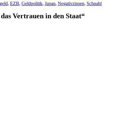
geld
,
EZB
,
Geldpolitik
,
Japan
,
Negativzinsen
,
Schnabl
das Vertrauen in den Staat“