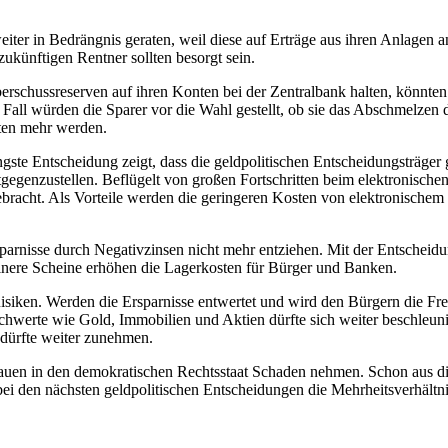
ter in Bedrängnis geraten, weil diese auf Erträge aus ihren Anlagen 
ukünftigen Rentner sollten besorgt sein.
schussreserven auf ihren Konten bei der Zentralbank halten, könnten 
 Fall würden die Sparer vor die Wahl gestellt, ob sie das Abschmelzen
ten mehr werden.
e Entscheidung zeigt, dass die geldpolitischen Entscheidungsträger g
gegenzustellen. Beflügelt von großen Fortschritten beim elektronisch
gebracht. Als Vorteile werden die geringeren Kosten von elektronisch
arnisse durch Negativzinsen nicht mehr entziehen. Mit der Entscheidu
einere Scheine erhöhen die Lagerkosten für Bürger und Banken.
isiken. Werden die Ersparnisse entwertet und wird den Bürgern die Fr
chwerte wie Gold, Immobilien und Aktien dürfte sich weiter beschleuni
 dürfte weiter zunehmen.
rauen in den demokratischen Rechtsstaat Schaden nehmen. Schon aus d
h bei den nächsten geldpolitischen Entscheidungen die Mehrheitsverhäl