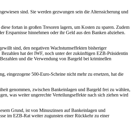
angewiesen sind. Sie werden gezwungen sein die Alterssicherung und
diese fortan in großen Tresoren lagern, um Kosten zu sparen. Zudem
 der Ersparnisse hinnehmen oder ihr Geld aus den Banken abziehen.
ewillt sind, den negativen Wachstumseffekten bisheriger
en Bezahlen hat der IWF, noch unter der zukünftigen EZB-Präsidentin
em Bezahlen und die Verwendung von Bargeld bei kriminellen
ng, eingezogene 500-Euro-Scheine nicht mehr zu ersetzen, hat die
eiheit genommen, zwischen Bankeinlagen und Bargeld frei zu wählen,
gen, was weiter ungerechte Verteilungseffekte nach sich ziehen wird
iesem Grund, ist von Minuszinsen auf Bankeinlagen und
tnisse im EZB-Rat weiter zugunsten einer Rückkehr zu einer