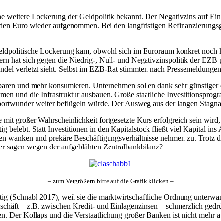
 weitere Lockerung der Geldpolitik bekannt. Der Negativzins auf Ein
en Euro wieder aufgenommen. Bei den langfristigen Refinanzierungsg
eldpolitische Lockerung kam, obwohl sich im Euroraum konkret noch k
ern hat sich gegen die Niedrig-, Null- und Negativzinspolitik der EZB
andel verletzt sieht. Selbst im EZB-Rat stimmten nach Pressemeldungen
sparen und mehr konsumieren. Unternehmen sollen dank sehr günstiger 
men und die Infrastruktur ausbauen. Große staatliche Investitionspro
portwunder weiter beflügeln würde. Der Ausweg aus der langen Stagnat
it großer Wahrscheinlichkeit fortgesetzte Kurs erfolgreich sein wird, 
ig belebt. Statt Investitionen in den Kapitalstock fließt viel Kapital 
ken wanken und prekäre Beschäftigungsverhältnisse nehmen zu. Trotz de
her sagen wegen der aufgeblähten Zentralbankbilanz?
– zum Vergrößern bitte auf die Grafik klicken –
ältig (Schnabl 2017), weil sie die marktwirtschaftliche Ordnung unter
schäft – z.B. zwischen Kredit- und Einlagenzinsen – schmerzlich gedrü
en. Der Kollaps und die Verstaatlichung großer Banken ist nicht mehr 