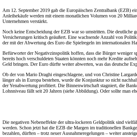
Am 12. September 2019 gab die Europäischen Zentralbank (EZB) eine
Anleihekäufe werden mit einem monatlichen Volumen von 20 Milliard
Unternehmen verstärkt.
Noch keine Entscheidung der EZB war so umstritten. Die deutliche g
Versicherungen kritisch geäußert. Eine wachsende Anzahl von Politik
der mit der Abwertung des Euro die Spielregeln im internationalen H
Befürworter der Negativzinspolitik hoffen, dass die Bürger weniger 
bereits hoch verschuldeten Staaten könnten noch mehr Kredite aufneh
Geld bringen. Der Euro dürfte weiter abwerten, was das deutsche Ex
Ob der von Mario Draghi eingeschlagene, und von Christine Largarde m
länger als in Europa bestehen, wurde die Konjunktur so nicht nachhalt
der Yenabwertung profitiert. Die Binnenwirtschaft stagniert, die Ban
Lohnniveau fällt seit 20 Jahren (siehe Abbildung). Oder sollte man e
Die negativen Nebeneffekte der ultra-lockeren Geldpolitik sind vielf
werden. Schon jetzt hat die EZB die Margen im traditionellen Bankge
bezahlen, dürften – trotz neuer Ausnahmeregelungen – weiter ansteig