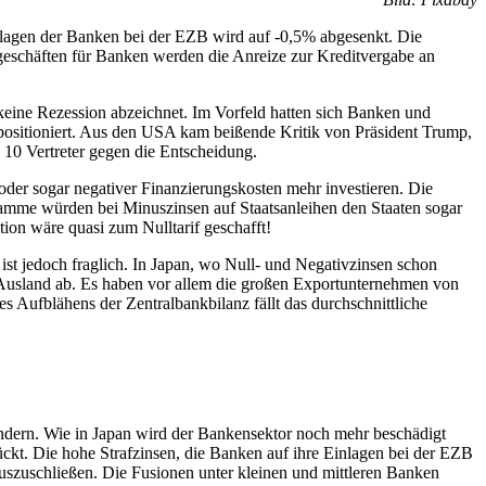
lagen der Banken bei der EZB wird auf -0,5% abgesenkt. Die
eschäften für Banken werden die Anreize zur Kreditvergabe an
eine Rezession abzeichnet. Im Vorfeld hatten sich Banken und
 positioniert. Aus den USA kam beißende Kritik von Präsident Trump,
 10 Vertreter gegen die Entscheidung.
oder sogar negativer Finanzierungskosten mehr investieren. Die
gramme würden bei Minuszinsen auf Staatsanleihen den Staaten sogar
ion wäre quasi zum Nulltarif geschafft!
ist jedoch fraglich. In Japan, wo Null- und Negativzinsen schon
ins Ausland ab. Es haben vor allem die großen Exportunternehmen von
s Aufblähens der Zentralbankbilanz fällt das durchschnittliche
wandern. Wie in Japan wird der Bankensektor noch mehr beschädigt
ckt. Die hohe Strafzinsen, die Banken auf ihre Einlagen bei der EZB
auszuschließen. Die Fusionen unter kleinen und mittleren Banken