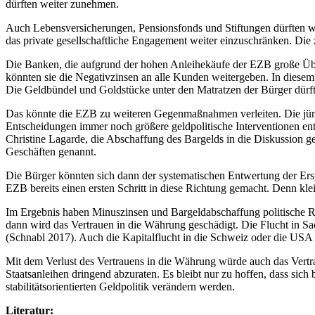
dürften weiter zunehmen.
Auch Lebensversicherungen, Pensionsfonds und Stiftungen dürften wei
das private gesellschaftliche Engagement weiter einzuschränken. Die z
Die Banken, die aufgrund der hohen Anleihekäufe der EZB große Über
könnten sie die Negativzinsen an alle Kunden weitergeben. In diesem
Die Geldbündel und Goldstücke unter den Matratzen der Bürger dürf
Das könnte die EZB zu weiteren Gegenmaßnahmen verleiten. Die jüngst
Entscheidungen immer noch größere geldpolitische Interventionen ent
Christine Lagarde, die Abschaffung des Bargelds in die Diskussion 
Geschäften genannt.
Die Bürger könnten sich dann der systematischen Entwertung der Ersp
EZB bereits einen ersten Schritt in diese Richtung gemacht. Denn kl
Im Ergebnis haben Minuszinsen und Bargeldabschaffung politische R
dann wird das Vertrauen in die Währung geschädigt. Die Flucht in Sa
(Schnabl 2017). Auch die Kapitalflucht in die Schweiz oder die USA
Mit dem Verlust des Vertrauens in die Währung würde auch das Vert
Staatsanleihen dringend abzuraten. Es bleibt nur zu hoffen, dass sic
stabilitätsorientierten Geldpolitik verändern werden.
Literatur: