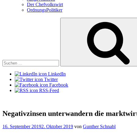
Der Chefvolkswirt
OrdnungsPolitiker
Suchen
nach:
LinkedIn
Twitter
Facebook
RSS-Feed
Negativzinsen unterwandern die marktwirt
Veröffentlicht
16. September 2019
2. Oktober 2019
von
Gunther Schnabl
am