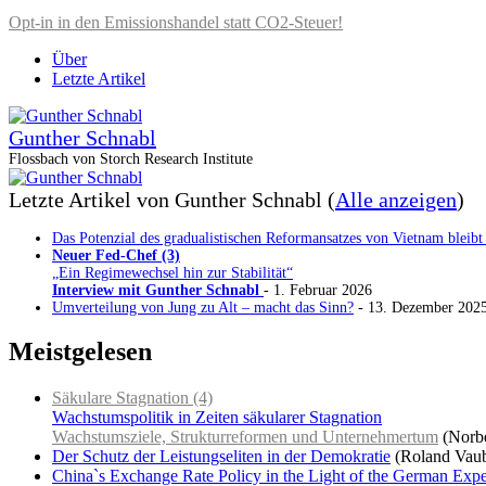
Opt-in in den Emissionshandel statt CO2-Steuer!
Über
Letzte Artikel
Gunther Schnabl
Flossbach von Storch Research Institute
Letzte Artikel von Gunther Schnabl
(
Alle anzeigen
)
Das Potenzial des gradualistischen Reformansatzes von Vietnam bleibt
Neuer Fed-Chef (3)
„Ein Regimewechsel hin zur Stabilität“
Interview mit Gunther Schnabl
- 1. Februar 2026
Umverteilung von Jung zu Alt – macht das Sinn?
- 13. Dezember 202
Meistgelesen
Säkulare Stagnation (4)
Wachstumspolitik in Zeiten säkularer Stagnation
Wachstumsziele, Strukturreformen und Unternehmertum
(Norbe
Der Schutz der Leistungseliten in der Demokratie
(Roland Vaub
China`s Exchange Rate Policy in the Light of the German Ex