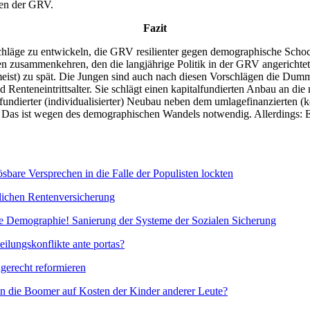
men der GRV.
Fazit
chläge zu entwickeln, die GRV resilienter gegen demographische Schock
 zusammenkehren, den die langjährige Politik in der GRV angerichtet h
(meist) zu spät. Die Jungen sind auch nach diesen Vorschlägen die Dumm
Renteneintrittsalter. Sie schlägt einen kapitalfundierten Anbau an di
undierter (individualisierter) Neubau neben dem umlagefinanzierten (k
 Das ist wegen des demographischen Wandels notwendig. Allerdings: Ein
sbare Versprechen in die Falle der Populisten lockten
zlichen Rentenversicherung
) die Demographie! Sanierung der Systeme der Sozialen Sicherung
eilungskonflikte ante portas?
gerecht reformieren
en die Boomer auf Kosten der Kinder anderer Leute?