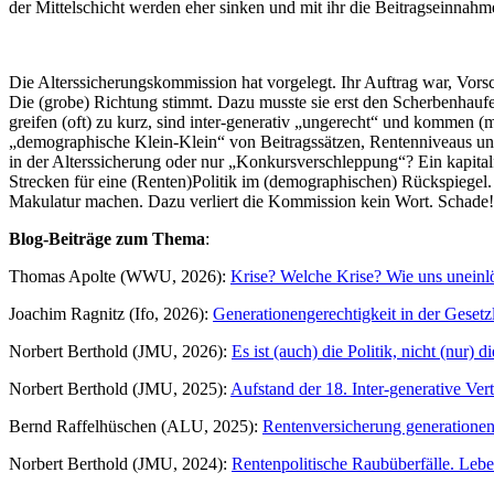
der Mittelschicht werden eher sinken und mit ihr die Beitragseinnah
Die Alterssicherungskommission hat vorgelegt. Ihr Auftrag war, Vors
Die (grobe) Richtung stimmt. Dazu musste sie erst den Scherbenhaufen
greifen (oft) zu kurz, sind inter-generativ „ungerecht“ und kommen 
„demographische Klein-Klein“ von Beitragssätzen, Rentenniveaus und 
in der Alterssicherung oder nur „Konkursverschleppung“? Ein kapitalf
Strecken für eine (Renten)Politik im (demographischen) Rückspiegel.
Makulatur machen. Dazu verliert die Kommission kein Wort. Schade!
Blog-Beiträge zum Thema
:
Thomas Apolte (WWU, 2026):
Krise? Welche Krise? Wie uns uneinlö
Joachim Ragnitz (Ifo, 2026):
Generationengerechtigkeit in der Geset
Norbert Berthold (JMU, 2026):
Es ist (auch) die Politik, nicht (nur
Norbert Berthold (JMU, 2025):
Aufstand der 18. Inter-generative Vert
Bernd Raffelhüschen (ALU, 2025):
Rentenversicherung generationen
Norbert Berthold (JMU, 2024):
Rentenpolitische Raubüberfälle. Leb