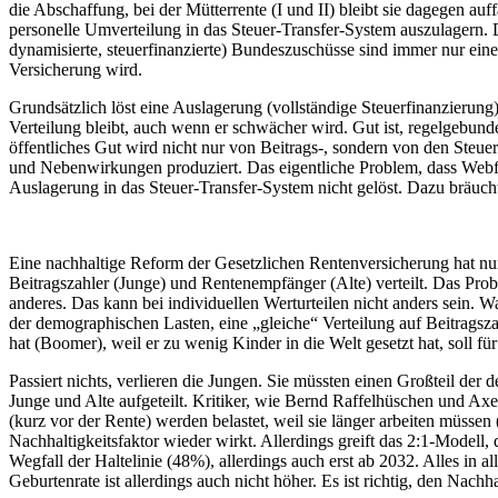
die Abschaffung, bei der Mütterrente (I und II) bleibt sie dagegen auffa
personelle Umverteilung in das Steuer-Transfer-System auszulagern. 
dynamisierte, steuerfinanzierte) Bundeszuschüsse sind immer nur ei
Versicherung wird.
Grundsätzlich löst eine Auslagerung (vollständige Steuerfinanzierung
Verteilung bleibt, auch wenn er schwächer wird. Gut ist, regelgebunde
öffentliches Gut wird nicht nur von Beitrags-, sondern von den Steue
und Nebenwirkungen produziert. Das eigentliche Problem, dass Webfeh
Auslagerung in das Steuer-Transfer-System nicht gelöst. Dazu bräuch
Eine nachhaltige Reform der Gesetzlichen Rentenversicherung hat nu
Beitragszahler (Junge) und Rentenempfänger (Alte) verteilt. Das Probl
anderes. Das kann bei individuellen Werturteilen nicht anders sein. W
der demographischen Lasten, eine „gleiche“ Verteilung auf Beitragsz
hat (Boomer), weil er zu wenig Kinder in die Welt gesetzt hat, soll f
Passiert nichts, verlieren die Jungen. Sie müssten einen Großteil d
Junge und Alte aufgeteilt. Kritiker, wie Bernd Raffelhüschen und A
(kurz vor der Rente) werden belastet, weil sie länger arbeiten müssen
Nachhaltigkeitsfaktor wieder wirkt. Allerdings greift das 2:1-Modell,
Wegfall der Haltelinie (48%), allerdings auch erst ab 2032. Alles 
Geburtenrate ist allerdings auch nicht höher. Es ist richtig, den Nachh