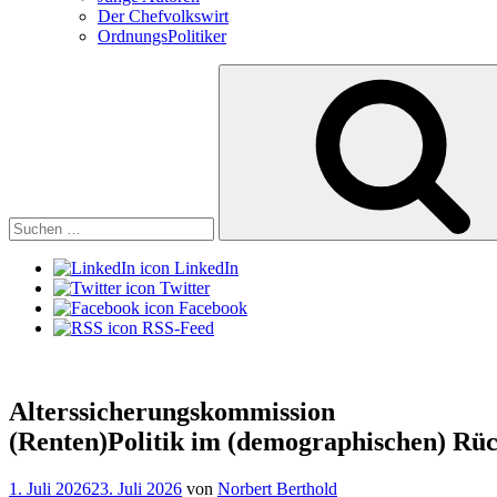
Der Chefvolkswirt
OrdnungsPolitiker
Suchen
nach:
LinkedIn
Twitter
Facebook
RSS-Feed
Alterssicherungskommission
(Renten)Politik im (demographischen) Rüc
Veröffentlicht
1. Juli 2026
23. Juli 2026
von
Norbert Berthold