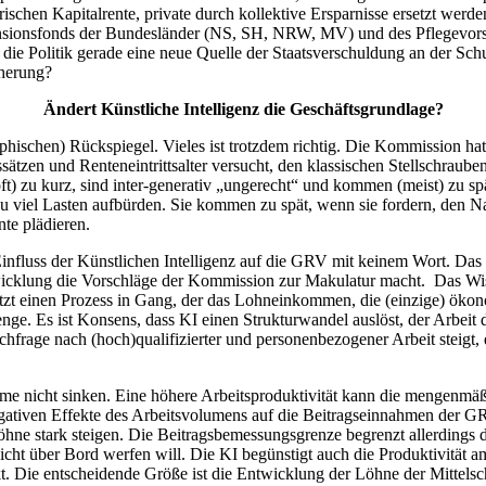
orischen Kapitalrente, private durch kollektive Ersparnisse ersetzt we
nsionsfonds der Bundesländer (NS, SH, NRW, MV) und des Pflegevorso
ßt die Politik gerade eine neue Quelle der Staatsverschuldung an der S
cherung?
Ändert Künstliche Intelligenz die Geschäftsgrundlage?
aphischen) Rückspiegel. Vieles ist trotzdem richtig. Die Kommission h
ätzen und Renteneintrittsalter versucht, den klassischen Stellschraube
(oft) zu kurz, sind inter-generativ „ungerecht“ und kommen (meist) zu s
zu viel Lasten aufbürden. Sie kommen zu spät, wenn sie fordern, den Nac
nte plädieren.
influss der Künstlichen Intelligenz auf die GRV mit keinem Wort. Das
twicklung die Vorschläge der Kommission zur Makulatur macht. Das Wiss
etzt einen Prozess in Gang, der das Lohneinkommen, die (einzige) ökon
e. Es ist Konsens, dass KI einen Strukturwandel auslöst, der Arbeit dur
achfrage nach (hoch)qualifizierter und personenbezogener Arbeit steigt, 
 nicht sinken. Eine höhere Arbeitsproduktivität kann die mengenmäßi
gativen Effekte des Arbeitsvolumens auf die Beitragseinnahmen der GRV
Löhne stark steigen. Die Beitragsbemessungsgrenze begrenzt allerdings
cht über Bord werfen will. Die KI begünstigt auch die Produktivität am
 Die entscheidende Größe ist die Entwicklung der Löhne der Mittelschi