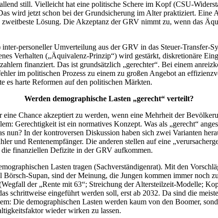
llend still. Vielleicht hat eine politische Schere im Kopf (CSU-Widerstan
Das wird jetzt schon bei der Grundsicherung im Alter praktiziert. Ein
ne zweitbeste Lösung. Die Akzeptanz der GRV nimmt zu, wenn das Äqui
) inter-personeller Umverteilung aus der GRV in das Steuer-Transfer-S
nes Verhalten („Äquivalenz-Prinzip“) wird gestärkt, diskretionäre Eingr
rzahlern finanziert. Das ist grundsätzlich „gerechter“. Bei einem anre
ler im politischen Prozess zu einem zu großen Angebot an effizienzver
te es harte Reformen auf den politischen Märkten.
Werden demographische Lasten „gerecht“ verteilt?
r eine Chance akzeptiert zu werden, wenn eine Mehrheit der Bevölkeru
em: Gerechtigkeit ist ein normatives Konzept. Was als „gerecht“ angeseh
as nun? In der kontroversen Diskussion haben sich zwei Varianten heraus
ahler und Rentenempfänger. Die anderen stellen auf eine „verursacherg
ür die finanziellen Defizite in der GRV aufkommen.
er demographischen Lasten tragen (Sachverständigenrat). Mit den Vors
xel Börsch-Supan, sind der Meinung, die Jungen kommen immer noch zu
 (Wegfall der „Rente mit 63“; Streichung der Altersteilzeit-Modelle; K
 das schrittweise eingeführt werden soll, erst ab 2032. Da sind die mei
in allem: Die demographischen Lasten werden kaum von den Boomer, son
altigkeitsfaktor wieder wirken zu lassen.