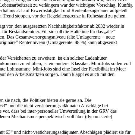
bensarbeitszeit zu verlängern war der wichtigste Vorschlag. Künftig
rhältnis 2:1 auf Erwerbstätigkeit und Rentenbezugsdauer aufgeteilt
n Trend stoppen, vor der Regelaltersgrenze in Ruhestand zu gehen.
ägt vor, den ausgesetzten Nachhaltigkeitsfaktor ab 2032 wieder in
ür Bestandsrentner. Für sie soll die Haltelinie für das „alte“
fen. Das Gesamtversorgungsniveau (alte Umlagerente + neue
 „originäre“ Rentenniveau (Umlagerente: 48 %) kann abgesenkt
der Versicherten zu erweitern, ist ein solcher Ladenhüter.
ommen zu erhöhen, ist ein anderer Klassiker. Mini-Jobs sollen voll
ante Lohnsumme. Mini-Jobs sind eine Insel der Flexibilität im Meer
t auf den Arbeitsmärkten sorgen. Dann klappt es auch mit den
sie nach, die Politiker bieten sie gerne an. Die
 63“ und die nicht versicherungsadäquaten Abschläge bei
ie vor, dass bei inter-personeller Umverteilung in der GRV das
ndenen Mechanismus perspektivisch voll über (dynamisierte)
it 63“ und nicht-versicherungsadäquaten Abschlägen plädiert sie für