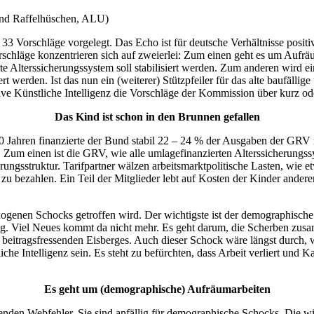
nd Raffelhüschen, ALU)
33 Vorschläge vorgelegt. Das Echo ist für deutsche Verhältnisse posit
schläge konzentrieren sich auf zweierlei: Zum einen geht es um Aufrä
rte Alterssicherungssystem soll stabilisiert werden. Zum anderen wird e
 werden. Ist das nun ein (weiterer) Stützpfeiler für das alte baufälli
tive Künstliche Intelligenz die Vorschläge der Kommission über kurz o
Das Kind ist schon in den Brunnen gefallen
n 20 Jahren finanzierte der Bund stabil 22 – 24 % der Ausgaben der GR
. Zum einen ist die GRV, wie alle umlagefinanzierten Alterssicherungs
erungsstruktur. Tarifpartner wälzen arbeitsmarktpolitische Lasten, wie e
zu bezahlen. Ein Teil der Mitglieder lebt auf Kosten der Kinder anderer
xogenen Schocks getroffen wird. Der wichtigste ist der demographische
ng. Viel Neues kommt da nicht mehr. Es geht darum, die Scherben zusa
des beitragsfressenden Eisberges. Auch dieser Schock wäre längst durc
che Intelligenz sein. Es steht zu befürchten, dass Arbeit verliert und K
Es geht um (demographische) Aufräumarbeiten
renden Webfehler. Sie sind anfällig für demographische Schocks. Die 