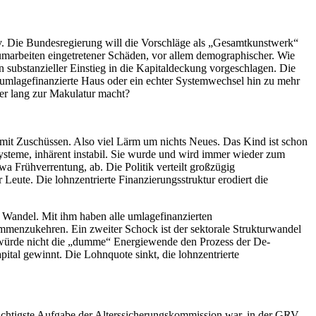
iv. Die Bundesregierung will die Vorschläge als „Gesamtkunstwerk“
umarbeiten eingetretener Schäden, vor allem demographischer. Wie
in substanzieller Einstieg in die Kapitaldeckung vorgeschlagen. Die
ge umlagefinanzierte Haus oder ein echter Systemwechsel hin zu mehr
der lang zur Makulatur macht?
V mit Zuschüssen. Also viel Lärm um nichts Neues. Das Kind ist schon
systeme, inhärent instabil. Sie wurde und wird immer wieder zum
twa Frühverrentung, ab. Die Politik verteilt großzügig
 Leute. Die lohnzentrierte Finanzierungsstruktur erodiert die
 Wandel. Mit ihm haben alle umlagefinanzierten
mmenzukehren. Ein zweiter Schock ist der sektorale Strukturwandel
h, würde nicht die „dumme“ Energiewende den Prozess der De-
apital gewinnt. Die Lohnquote sinkt, die lohnzentrierte
wichtigste Aufgabe der Alterssicherungskommission war, in der GRV