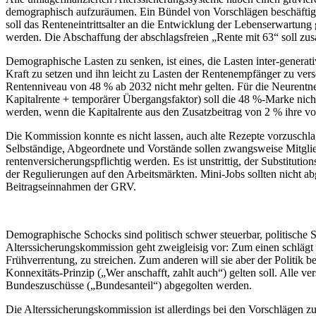
demographisch aufzuräumen. Ein Bündel von Vorschlägen beschäftigt 
soll das Renteneintrittsalter an die Entwicklung der Lebenserwartung
werden. Die Abschaffung der abschlagsfreien „Rente mit 63“ soll z
Demographische Lasten zu senken, ist eines, die Lasten inter-generati
Kraft zu setzen und ihn leicht zu Lasten der Rentenempfänger zu versch
Rentenniveau von 48 % ab 2032 nicht mehr gelten. Für die Neurentn
Kapitalrente + temporärer Übergangsfaktor) soll die 48 %-Marke nich
werden, wenn die Kapitalrente aus den Zusatzbeitrag von 2 % ihre vol
Die Kommission konnte es nicht lassen, auch alte Rezepte vorzuschlagen
Selbständige, Abgeordnete und Vorstände sollen zwangsweise Mitglie
rentenversicherungspflichtig werden. Es ist unstrittig, der Substitut
der Regulierungen auf den Arbeitsmärkten. Mini-Jobs sollten nicht abg
Beitragseinnahmen der GRV.
Demographische Schocks sind politisch schwer steuerbar, politische S
Alterssicherungskommission geht zweigleisig vor: Zum einen schlägt
Frühverrentung, zu streichen. Zum anderen will sie aber der Politik b
Konnexitäts-Prinzip („Wer anschafft, zahlt auch“) gelten soll. Alle
Bundeszuschüsse („Bundesanteil“) abgegolten werden.
Die Alterssicherungskommission ist allerdings bei den Vorschlägen z