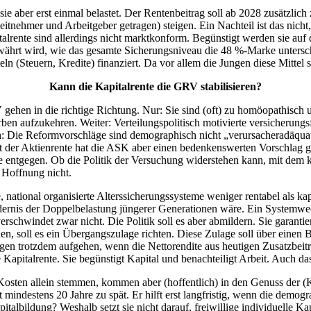
 aber erst einmal belastet. Der Rentenbeitrag soll ab 2028 zusätzlich 
itnehmer und Arbeitgeber getragen) steigen. Ein Nachteil ist das nicht,
italrente sind allerdings nicht marktkonform. Begünstigt werden sie au
gewährt wird, wie das gesamte Sicherungsniveau die 48 %-Marke unters
n (Steuern, Kredite) finanziert. Da vor allem die Jungen diese Mittel s
Kann die Kapitalrente die GRV stabilisieren?
ehen in die richtige Richtung. Nur: Sie sind (oft) zu homöopathisch 
en aufzukehren. Weiter: Verteilungspolitisch motivierte versicherun
h: Die Reformvorschläge sind demographisch nicht „verursacheradäquat“
 der Aktienrente hat die ASK aber einen bedenkenswerten Vorschlag ge
 entgegen. Ob die Politik der Versuchung widerstehen kann, mit dem 
e Hoffnung nicht.
e, national organisierte Alterssicherungssysteme weniger rentabel als ka
ernis der Doppelbelastung jüngerer Generationen wäre. Ein Systemwec
rschwindet zwar nicht. Die Politik soll es aber abmildern. Sie garant
n, soll es ein Übergangszulage richten. Diese Zulage soll über einen 
n trotzdem aufgehen, wenn die Nettorendite aus heutigen Zusatzbeiträg
e Kapitalrente. Sie begünstigt Kapital und benachteiligt Arbeit. Auch da
Kosten allein stemmen, kommen aber (hoffentlich) in den Genuss der (K
indestens 20 Jahre zu spät. Er hilft erst langfristig, wenn die demo
talbildung? Weshalb setzt sie nicht darauf, freiwillige individuelle Kap