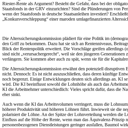
Riester-Rente als Argument? Besteht die Gefahr, dass bei der obligat
Staatsfonds in der GRV einzurichten? Sind die Plünderungen von Pe
wenn der Staatsfonds in deutsche Staatsanleihen investiert? Erschlie
„Konkursverschleppung“ einer maroden umlagefinanzierten Alterssi
Die Alterssicherungskommission plädiert für eine Politik im (demogr
den Griff zu bekommen. Dazu hat sie sich an Rentenniveaus, Beitragss
Blick der Rentenpolitik erweitert. Die Vorschläge greifen allerdings 
sind nicht „verursachergerecht“, weil sie den jüngeren Generationen 
verlängern. Sie kommen aber auch zu spät, wenn sie für die Kapitalre
Die Alterssicherungskommission erwähnt den potenziell disruptiven E
nicht. Dennoch: Es ist nicht auszuschließen, dass deren künftige En
noch begrenzt. Einige Entwicklungen deuten sich allerdings an. KI s
wird. Die KI beeinflusst sowohl die Lohnhöhe als auch das Arbeitsmeng
KI die Arbeitnehmer unterschiedlich: Vieles spricht dafür, dass die N
eher sinkt.
Auch wenn die KI das Arbeitsvolumen verringert, muss die Lohnsumme
höherer Produktivität und höheren Löhnen führt. Inwieweit sie die ne
polarisiert die Löhne. An der Spitze der Lohnverteilung werden die 
Einfluss auf die Höhe der Rente, wenn man das Äquivalenz-Prinzip ni
personenbezogenen Dienstleistungen geringer ausfallen, Baumol wirkt.