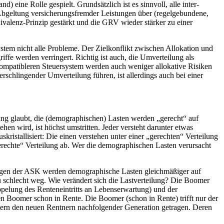
d) eine Rolle gespielt. Grundsätzlich ist es sinnvoll, alle inter-
e Abgeltung versicherungsfremder Leistungen über (regelgebundene,
valenz-Prinzip gestärkt und die GRV wieder stärker zu einer
ystem nicht alle Probleme. Der Zielkonflikt zwischen Allokation und
iffe werden verringert. Richtig ist auch, die Umverteilung als
izkompatibleren Steuersystem werden auch weniger allokative Risiken
schlingender Umverteilung führen, ist allerdings auch bei einer
ng glaubt, die (demographischen) Lasten werden „gerecht“ auf
en wird, ist höchst umstritten. Jeder versteht darunter etwas
kristallisiert: Die einen verstehen unter einer „gerechten“ Verteilung
erechte“ Verteilung ab. Wer die demographischen Lasten verursacht
chlägen der ASK werden demographische Lasten gleichmäßiger auf
 schlecht weg. Wie verändert sich die Lastverteilung? Die Boomer
oppelung des Renteneintritts an Lebenserwartung) und der
sten Boomer schon in Rente. Die Boomer (schon in Rente) trifft nur der
dern den neuen Rentnern nachfolgender Generation getragen. Deren