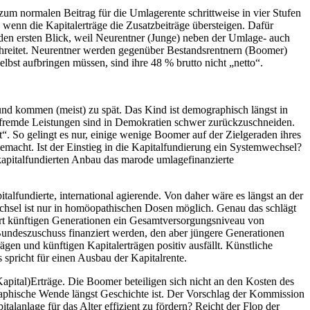
zum normalen Beitrag für die Umlagerente schrittweise in vier Stufen
 wenn die Kapitalerträge die Zusatzbeiträge übersteigen. Dafür
f den ersten Blick, weil Neurentner (Junge) neben der Umlage- auch
chreitet. Neurentner werden gegenüber Bestandsrentnern (Boomer)
elbst aufbringen müssen, sind ihre 48 % brutto nicht „netto“.
und kommen (meist) zu spät. Das Kind ist demographisch längst in
gsfremde Leistungen sind in Demokratien schwer zurückzuschneiden.
. So gelingt es nur, einige wenige Boomer auf der Zielgeraden ihres
macht. Ist der Einstieg in die Kapitalfundierung ein Systemwechsel?
kapitalfundierten Anbau das marode umlagefinanzierte
pitalfundierte, international agierende. Von daher wäre es längst an der
hsel ist nur in homöopathischen Dosen möglich. Genau das schlägt
iert künftigen Generationen ein Gesamtversorgungsniveau von
Bundeszuschuss finanziert werden, den aber jüngere Generationen
en und künftigen Kapitalerträgen positiv ausfällt. Künstliche
s spricht für einen Ausbau der Kapitalrente.
apital)Erträge. Die Boomer beteiligen sich nicht an den Kosten des
graphische Wende längst Geschichte ist. Der Vorschlag der Kommission
italanlage für das Alter effizient zu fördern? Reicht der Flop der