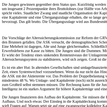
Die Jungen gewinnen gegenüber dem Status quo. Kurzfristig werden sie
um insgesamt 2 Prozentpunkte ihres Bruttolohnes (zur Hälfte von Arbe
spricht vieles. Staatlicher Zwang und staatliche Organisation der Kap
eine Kapitalrente und eine Übergangszulage erhalten, die so lange 
bevorzugt. Das gilt brutto. Die Übergangszulage wird aus Bundesmittel
Die Vorschläge der Alterssicherungskommission zur Reform der GRV g
den Brunnen gefallen. Die ASK versucht, die demographischen Scherb
Eine Mehrheit ist dagegen, Alte und Junge gleichermaßen. Schließlic
Erwerbslebens zur Kasse zu bitten. Die Jungen sind die Dummen. Mit
Er wirkt der Tendenz eines sinkenden Rentenniveaus der Umlagerente
Alterssicherungssystem zu stabilisieren, wird sich zeigen. Groß ist di
Es ist ein alter Hut: In alternden Gesellschaften sind umlagefinanziert
Zeit, einen Systemwechsel vorzunehmen. Wenn da nur nicht das Hind
die ASK mit der Aktienrente vor. Das Problem der Doppelbelastung ve
mindestens 48 %. Wo Umlage- und Kapitalrente (noch) nicht ausreiche
zum Großteil selbst stemmen müssen. Die Rechnung kann für die Junge
Intelligenz ist ein starkes Argument für höhere Kapitalerträge und ein
Die Jungen finanzieren den Aufbau der Kapitalrente. Sie müssen die 
Aufbaus. Und noch etwas: Der Einstieg in die Kapitaldeckung kommt m
wirft Fragen auf: Warum setzt sie auf eine zwangsweise kollektive Kapi