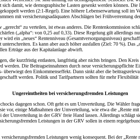
sich damit, wie demographische Lasten gesenkt werden können. Die Le
 gekoppelt werden (2:1-Regel). Eine höhere Lebenserwartung soll im Ve
usammen mit versicherungsadäquaten Abschlägen bei Frühverrentung de
v „gerecht“ zu verteilen, ist etwas anderes. Die Rentenkommission schl
ärfen („alpha“: von 0,25 auf 0,33). Diese Regelung gilt allerdings nur f
er wird ein „neues“ Rentenniveau (Gesamtversorgungsniveau) geschaf
t unterschreiten. Es kann aber auch höher ausfallen (Ziel: 70 %). Das
len Erträge aus der Kapitalanlage abwirft.
, die kurzfristig entlasten, langfristig aber nichts bringen. Den Kreis 
d werden. Die Beitragseinnahmen durch neue versicherungspflichte Eink
ions- überwiegt den Einkommenseffekt. Dann sinkt aber die beitragsrelev
eschafft werden. Politik und Tarifpartnern sollten für mehr Flexibilitä
Ungereimtheiten bei versicherungsfremden Leistungen
chocks dagegen schon. Oft geht es um Umverteilung. Die Wähler fragen 
 sie vor, einige Maßnahmen der Umverteilung, wie etwa die „Rente mit
ei der Umverteilung in der GRV freie Hand lassen. Allerdings schlägt s
 versicherungsfremden Leistungen in der GRV sollen in einem regelgebu
u versicherungsfremden Leistungen wenig konsequent. Bei der „Rente m