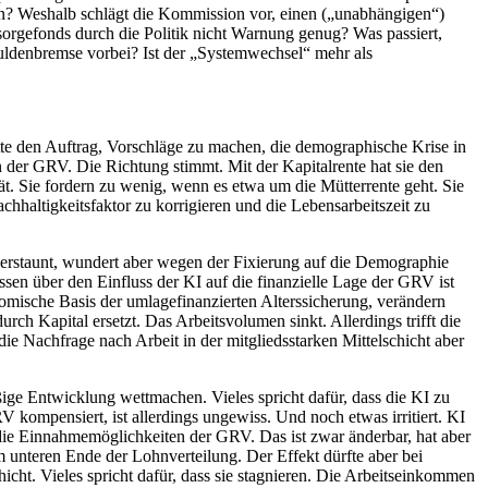
rden? Weshalb schlägt die Kommission vor, einen („unabhängigen“)
rgefonds durch die Politik nicht Warnung genug? Was passiert,
chuldenbremse vorbei? Ist der „Systemwechsel“ mehr als
atte den Auftrag, Vorschläge zu machen, die demographische Krise in
n der GRV. Die Richtung stimmt. Mit der Kapitalrente hat sie den
pät. Sie fordern zu wenig, wenn es etwa um die Mütterrente geht. Sie
hhaltigkeitsfaktor zu korrigieren und die Lebensarbeitszeit zu
 erstaunt, wundert aber wegen der Fixierung auf die Demographie
en über den Einfluss der KI auf die finanzielle Lage der GRV ist
omische Basis der umlagefinanzierten Alterssicherung, verändern
ch Kapital ersetzt. Das Arbeitsvolumen sinkt. Allerdings trifft die
die Nachfrage nach Arbeit in der mitgliedsstarken Mittelschicht aber
ge Entwicklung wettmachen. Vieles spricht dafür, dass die KI zu
 kompensiert, ist allerdings ungewiss. Und noch etwas irritiert. KI
 die Einnahmemöglichkeiten der GRV. Das ist zwar änderbar, hat aber
 unteren Ende der Lohnverteilung. Der Effekt dürfte aber bei
cht. Vieles spricht dafür, dass sie stagnieren. Die Arbeitseinkommen