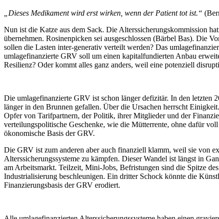
am
„Dieses Medikament wird erst wirken, wenn der Patient tot ist.“
(Ber
Nun ist die Katze aus dem Sack. Die Alterssicherungskommission hat 
übernehmen. Rosinenpicken sei ausgeschlossen (Bärbel Bas). Die Vor
sollen die Lasten inter-generativ verteilt werden? Das umlagefinanzie
umlagefinanzierte GRV soll um einen kapitalfundierten Anbau erweitert
Resilienz? Oder kommt alles ganz anders, weil eine potenziell disrup
Die umlagefinanzierte GRV ist schon länger defizitär. In den letzte
länger in den Brunnen gefallen. Über die Ursachen herrscht Einigkeit
Opfer von Tarifpartnern, der Politik, ihrer Mitglieder und der Finanzi
verteilungspolitische Geschenke, wie die Mütterrente, ohne dafür voll 
ökonomische Basis der GRV.
Die GRV ist zum anderen aber auch finanziell klamm, weil sie von e
Alterssicherungssysteme zu kämpfen. Dieser Wandel ist längst in Ga
am Arbeitsmarkt. Teilzeit, Mini-Jobs, Befristungen sind die Spitze 
Industrialisierung beschleunigen. Ein dritter Schock könnte die Künstli
Finanzierungsbasis der GRV erodiert.
Alle umlagefinanzierten Alterssicherungssysteme haben einen gravie