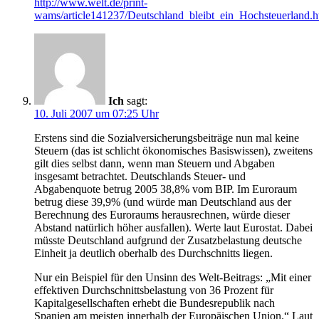
http://www.welt.de/print-
wams/article141237/Deutschland_bleibt_ein_Hochsteuerland.h
Ich
sagt:
10. Juli 2007 um 07:25 Uhr
Erstens sind die Sozialversicherungsbeiträge nun mal keine
Steuern (das ist schlicht ökonomisches Basiswissen), zweitens
gilt dies selbst dann, wenn man Steuern und Abgaben
insgesamt betrachtet. Deutschlands Steuer- und
Abgabenquote betrug 2005 38,8% vom BIP. Im Euroraum
betrug diese 39,9% (und würde man Deutschland aus der
Berechnung des Euroraums herausrechnen, würde dieser
Abstand natürlich höher ausfallen). Werte laut Eurostat. Dabei
müsste Deutschland aufgrund der Zusatzbelastung deutsche
Einheit ja deutlich oberhalb des Durchschnitts liegen.
Nur ein Beispiel für den Unsinn des Welt-Beitrags: „Mit einer
effektiven Durchschnittsbelastung von 36 Prozent für
Kapitalgesellschaften erhebt die Bundesrepublik nach
Spanien am meisten innerhalb der Europäischen Union.“ Laut