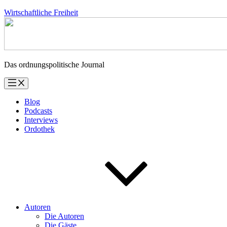
Zum
Wirtschaftliche Freiheit
Inhalt
springen
Das ordnungspolitische Journal
Blog
Podcasts
Interviews
Ordothek
Autoren
Die Autoren
Die Gäste