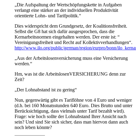
„Die Aufspaltung der Wertschöpfungskette in Aufgaben
verlangt eine stärker an der individuellen Produktivität
orientierte Lohn- und Tarifpolitik.“
Dies widerspricht dem Grundgesetz, der Koalitionsfreiheit.
Selbst die G8 hat sich dafür ausgesprochen, dass die
Kernarbeitsnormen eingehalten werden. Der erste ist: “
Vereinigungsfreiheit und Recht auf Kollektivverhandlungen“.
http://www.ilo.org/public/german/region/eurpro/bonn/ilo_kern
„Aus der Arbeitslosenversicherung muss eine Versicherung
werden.“
Hm, was ist die ArbeitslosenVERSICHERUNG denn zur
Zeit?
„Der Lohnabstand ist zu gering“
Nun, gegenwärtig gibt es Tariflöhne von 4 Euro und weniger
(d.h. bei 160 Monatsstunden 640 Euro. Dies Brutto und unter
Berücksichtigung, dass vielmals unter Tarif bezahlt wird).
Frage: wie hoch sollte der Lohnabstand Ihrer Ansicht nach
sein? Und sind Sie sich sicher, dass man hiervon dann auch
noch leben könnte?