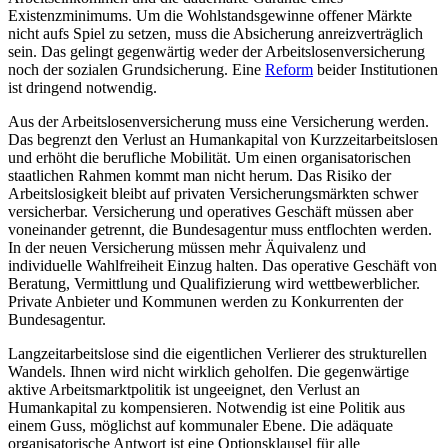
Existenzminimums. Um die Wohlstandsgewinne offener Märkte
nicht aufs Spiel zu setzen, muss die Absicherung anreizverträglich
sein. Das gelingt gegenwärtig weder der Arbeitslosenversicherung
noch der sozialen Grundsicherung. Eine
Reform
beider Institutionen
ist dringend notwendig.
Aus der Arbeitslosenversicherung muss eine Versicherung werden.
Das begrenzt den Verlust an Humankapital von Kurzzeitarbeitslosen
und erhöht die berufliche Mobilität. Um einen organisatorischen
staatlichen Rahmen kommt man nicht herum. Das Risiko der
Arbeitslosigkeit bleibt auf privaten Versicherungsmärkten schwer
versicherbar. Versicherung und operatives Geschäft müssen aber
voneinander getrennt, die Bundesagentur muss entflochten werden.
In der neuen Versicherung müssen mehr Äquivalenz und
individuelle Wahlfreiheit Einzug halten. Das operative Geschäft von
Beratung, Vermittlung und Qualifizierung wird wettbewerblicher.
Private Anbieter und Kommunen werden zu Konkurrenten der
Bundesagentur.
Langzeitarbeitslose sind die eigentlichen Verlierer des strukturellen
Wandels. Ihnen wird nicht wirklich geholfen. Die gegenwärtige
aktive Arbeitsmarktpolitik ist ungeeignet, den Verlust an
Humankapital zu kompensieren. Notwendig ist eine Politik aus
einem Guss, möglichst auf kommunaler Ebene. Die adäquate
organisatorische Antwort ist eine Optionsklausel für alle