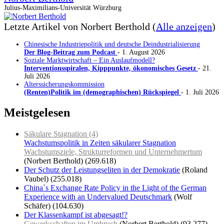
Julius-Maximilians-Universität Würzburg
Letzte Artikel von Norbert Berthold
(
Alle anzeigen
)
Chinesische Industriepolitik und deutsche Deindustrialisierung
Der Blog-Beitrag zum Podcast
- 1. August 2026
Soziale Marktwirtschaft – Ein Auslaufmodell?
Interventionsspiralen, Kipppunkte, ökonomisches Gesetz
- 21.
Juli 2026
Alterssicherungskommission
(Renten)Politik im (demographischen) Rückspiegel
- 1. Juli 2026
Meistgelesen
Säkulare Stagnation (4)
Wachstumspolitik in Zeiten säkularer Stagnation
Wachstumsziele, Strukturreformen und Unternehmertum
(Norbert Berthold)
(269.618)
Der Schutz der Leistungseliten in der Demokratie
(Roland
Vaubel)
(255.018)
China`s Exchange Rate Policy in the Light of the German
Experience with an Undervalued Deutschmark
(Wolf
Schäfer)
(104.630)
Der Klassenkampf ist abgesagt!?
Gewerkschaften im Umbruch
(Norbert Berthold)
(93.277)