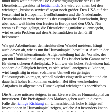
hinkt noch weit hinterher. Die Beschäftigungslücke der EU im
Dienstleistungssektor ist
beträchtlich
. Sie wird vor allem bei den
wichtigen „business services“ sogar noch größer. Den USA auf den
Fersen sind in Europa nur Großbritannien und die Niederlande.
Deutschland ist zwar besser als der europäische Durchschnitt, liegt
aber noch weit hinter den Besten in Europa und den USA. Nur
wenn es Europa gelingt, die Dienstleistungsmärkte zu entriegeln,
wird es sein Problem auf den Arbeitsmärkten in den Griff
bekommen.
Wie gut Arbeitnehmer den strukturellen Wandel meistern, hängt
auch davon ab, wie es um ihr Humankapital bestellt ist. Auch in der
„neuen“ Welt internationaler Aufgabenteilung hat der Vorteile, der
gut mit Humankapital ausgestattet ist. Das ist aber kein Garant mehr
für einen sicheren Arbeitsplatz. Nicht wer ein hohes Fachwissen hat,
sondern die Fähigkeit besitzt, es sich schnell aneignen zu können,
wird langfristig in einer volatileren Umwelt ein geringes
Entlassungsrisiko tragen, schnell wieder eingestellt werden und ein
dauerhaft hohes Einkommen erzielen. Bei öfter wechselnden
Aufgaben ist allgemeines Humankapital wichtiger als spezifisches.
Die Anreize müssen steigen, in marktverwertbares Humankapital zu
investieren. Die Preissignale des Marktes geben auch in diesem
Falle die
richtige Richtung
an. Unterschiedlich hohe Erträge auf
Investitionen in Humankapital zeigen, welche Art besonders knapp