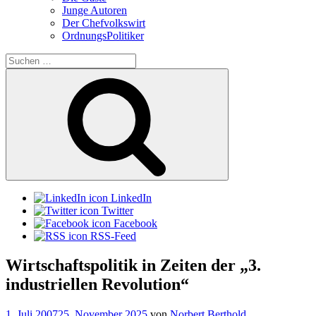
Junge Autoren
Der Chefvolkswirt
OrdnungsPolitiker
Suchen
nach:
Suchen
LinkedIn
Twitter
Facebook
RSS-Feed
Wirtschaftspolitik in Zeiten der „3.
industriellen Revolution“
Veröffentlicht
1. Juli 2007
25. November 2025
von
Norbert Berthold