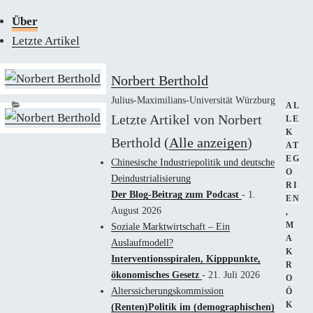
Über
Letzte Artikel
Norbert Berthold
Julius-Maximilians-Universität Würzburg
KAT
AL
Letzte Artikel von Norbert
LE
K
Berthold
(
Alle anzeigen
)
AT
EG
Chinesische Industriepolitik und deutsche
O
Deindustrialisierung
RI
Der Blog-Beitrag zum Podcast
- 1.
EN
August 2026
,
M
Soziale Marktwirtschaft – Ein
A
Auslaufmodell?
K
Interventionsspiralen, Kipppunkte,
R
ökonomisches Gesetz
- 21. Juli 2026
O
Alterssicherungskommission
Ö
K
(Renten)Politik im (demographischen)