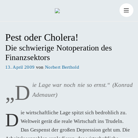
Zum
Suchen
Inhalt
Suchen
nach:
Pest oder Cholera!
springen
Die schwierige Notoperation des
Finanzsektors
Veröffentlicht
13. April 2009
von
Norbert Berthold
am
„D
ie Lage war noch nie so ernst.“ (Konrad
Adenauer)
Die wirtschaftliche Lage spitzt sich bedrohlich zu.
Weltweit gerät die reale Wirtschaft ins Trudeln.
Das Gespenst der großen Depression geht um. Die