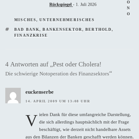
O
Rückspiegel
- 1. Juli 2026
N
O
MISCHES
,
UNTERNEHMERISCHES
SCHLAGWÖRTER
BAD BANK
,
BANKENSEKTOR
,
BERTHOLD
,
FINANZKRISE
4 Antworten auf „Pest oder Cholera!
“
Die schwierige Notoperation des Finanzsektors
euckenserbe
14. APRIL 2009 UM 13:08 UHR
V
ielen Dank für diese umfangreiche Darstellung,
die sich allerdings hauptsächlich mit der Frage
beschäftigt, wie derzeit nicht handelbare Assets
aus den Bilanzen der Banken geschafft werden können.