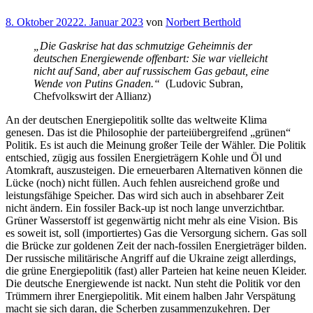
Veröffentlicht
8. Oktober 2022
2. Januar 2023
von
Norbert Berthold
am
„Die Gaskrise hat das schmutzige Geheimnis der
deutschen Energiewende offenbart: Sie war vielleicht
nicht auf Sand, aber auf russischem Gas gebaut, eine
Wende von Putins Gnaden.“
(Ludovic Subran,
Chefvolkswirt der Allianz)
An der deutschen Energiepolitik sollte das weltweite Klima
genesen. Das ist die Philosophie der parteiübergreifend „grünen“
Politik. Es ist auch die Meinung großer Teile der Wähler. Die Politik
entschied, zügig aus fossilen Energieträgern Kohle und Öl und
Atomkraft, auszusteigen. Die erneuerbaren Alternativen können die
Lücke (noch) nicht füllen. Auch fehlen ausreichend große und
leistungsfähige Speicher. Das wird sich auch in absehbarer Zeit
nicht ändern. Ein fossiler Back-up ist noch lange unverzichtbar.
Grüner Wasserstoff ist gegenwärtig nicht mehr als eine Vision. Bis
es soweit ist, soll (importiertes) Gas die Versorgung sichern. Gas soll
die Brücke zur goldenen Zeit der nach-fossilen Energieträger bilden.
Der russische militärische Angriff auf die Ukraine zeigt allerdings,
die grüne Energiepolitik (fast) aller Parteien hat keine neuen Kleider.
Die deutsche Energiewende ist nackt. Nun steht die Politik vor den
Trümmern ihrer Energiepolitik. Mit einem halben Jahr Verspätung
macht sie sich daran, die Scherben zusammenzukehren. Der