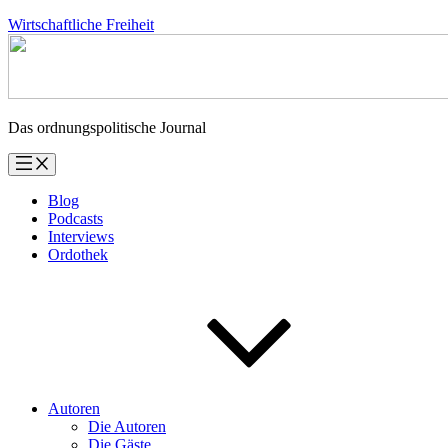
Zum
Wirtschaftliche Freiheit
Inhalt
springen
Das ordnungspolitische Journal
Blog
Podcasts
Interviews
Ordothek
Autoren
Die Autoren
Die Gäste