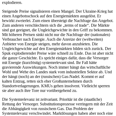
explodieren.
Steigende Preise signalisieren einen Mangel. Der Ukraine-Krieg hat
einen Angebotsschock auf den Energiemärkten ausgelöst. Er
bewirkt zweierlei. Zum einen übersteigt die Nachfrage das Angebot.
Zum anderen verschlechtern sich die „terms of trade“. Die Märkte
sind gut geeignet, die Ungleichgewichte in den Griff zu bekommen.
Mit höheren Preisen sinkt nicht nur die Nachfrage der (nationalen)
Verbraucher nach Energie. Auch die Anreize der (weltweiten)
Anbieter von Energie steigen, mehr davon anzubieten. Die
Ungleichgewichte auf den Energiemärkten bilden sich zurück. Der
Spuk explodierender Preise wäre schnell zu Ende. Das ist aber nicht
die ganze Geschichte. Es spricht einiges dafür, dass die Versorger
mit Energie (kurzfristig) systemrelevant sind. Ihr Fall hätte
gravierende Auswirkungen. Noch immer hängt das wirtschaftliche
Wohl und Wehe des Landes stark vom industriellen Sektor ab. Und
der hängt (noch) an der (russischen) Gas-Nadel. Kommt er auf
kalten Entzug, retten sich eher Großunternehmen durch
Standortverlagerungen. KMUs gehen insolvent. Vielleicht sperren
sie aber auch ihre Tore nur vorübergehend zu.
Die Systemrelevanz ist zeitvariant. Prioritär ist die (staatliche)
Rettung der Versorger. Substitutionsprozesse verringern mit der Zeit
die Abhängigkeit von russischem Gas. Das Problem der
Systemrelevanz verschwindet. Marktlösungen haben aber noch eine