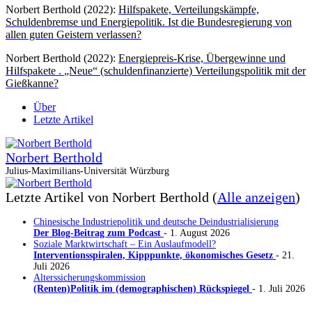
Norbert Berthold (2022):
Hilfspakete, Verteilungskämpfe,
Schuldenbremse und Energiepolitik.
Ist die Bundesregierung von
allen guten Geistern verlassen?
Norbert Berthold (2022):
Energiepreis-Krise, Übergewinne und
Hilfspakete .
„Neue“ (schuldenfinanzierte) Verteilungspolitik mit der
Gießkanne?
Über
Letzte Artikel
Norbert Berthold
Julius-Maximilians-Universität Würzburg
Letzte Artikel von Norbert Berthold
(
Alle anzeigen
)
Chinesische Industriepolitik und deutsche Deindustrialisierung
Der Blog-Beitrag zum Podcast
- 1. August 2026
Soziale Marktwirtschaft – Ein Auslaufmodell?
Interventionsspiralen, Kipppunkte, ökonomisches Gesetz
- 21.
Juli 2026
Alterssicherungskommission
(Renten)Politik im (demographischen) Rückspiegel
- 1. Juli 2026
Kategorien