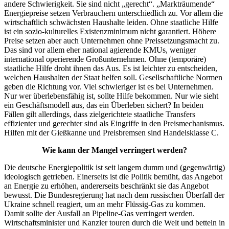
andere Schwierigkeit. Sie sind nicht „gerecht“. „Markträumende“
Energiepreise setzen Verbrauchern unterschiedlich zu. Vor allem die
wirtschaftlich schwächsten Haushalte leiden. Ohne staatliche Hilfe
ist ein sozio-kulturelles Existenzminimum nicht garantiert. Höhere
Preise setzen aber auch Unternehmen ohne Preissetzungsmacht zu.
Das sind vor allem eher national agierende KMUs, weniger
international operierende Großunternehmen. Ohne (temporäre)
staatliche Hilfe droht ihnen das Aus. Es ist leichter zu entscheiden,
welchen Haushalten der Staat helfen soll. Gesellschaftliche Normen
geben die Richtung vor. Viel schwieriger ist es bei Unternehmen.
Nur wer überlebensfähig ist, sollte Hilfe bekommen. Nur wie sieht
ein Geschäftsmodell aus, das ein Überleben sichert? In beiden
Fällen gilt allerdings, dass zielgerichtete staatliche Transfers
effizienter und gerechter sind als Eingriffe in den Preismechanismus.
Hilfen mit der Gießkanne und Preisbremsen sind Handelsklasse C.
Wie kann der Mangel verringert werden?
Die deutsche Energiepolitik ist seit langem dumm und (gegenwärtig)
ideologisch getrieben. Einerseits ist die Politik bemüht, das Angebot
an Energie zu erhöhen, andererseits beschränkt sie das Angebot
bewusst. Die Bundesregierung hat nach dem russischen Überfall der
Ukraine schnell reagiert, um an mehr Flüssig-Gas zu kommen.
Damit sollte der Ausfall an Pipeline-Gas verringert werden.
Wirtschaftsminister und Kanzler touren durch die Welt und betteln in