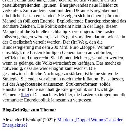
parteiübergreifenden „grünen“ Energiewendes neue Kleider zu
verkaufen. Zum anderen sind mit dem Ukraine-Krieg aber auch
erhebliche Lasten entstanden. Sie zeigen sich in einem spürbaren
Mangel an (billiger) Energie. Explodierende Energiepreise sind das
sichtbare Zeichen. Die Politik scheint nicht in der Lage, diesen
Mangel auf die Schnelle nachhaltig zu verringern. Die Lasten
müssen getragen werden, jetzt. Es geht vor allem darum, wie sie in
der Gesellschaft verteilt werden. Der (Irr)Weg, den die
Bundesregierung mit dem 200 Mrd. Euro „Doppel-Wumms“
einschlägt, die Lasten künftigen Generationen aufzubürden, ist
ineffizient und ungerecht. Sie könnten leichter geschultert werden,
wenn es gelänge, die Volkswirtschaft zu kräftigen. Das macht es
notwendig, dass sie wieder signifikant wächst. Die
gesamtwirtschaftliche Nachfrage zu stärken, ist keine sinnvolle
Strategie. Sie endet vor allem in noch mehr Inflation. Es ist besser,
auf der Angebotsseite anzusetzen. Strukturreformen, solide
Haushalte und eine nachhaltige Energiepolitik sind wichtige
Elemente (
hier
). Das macht es leichter, die Lasten zu tragen und die
vermurkste Energiepolitik langsam zu vergessen.
Blog-Beiträge zum Thema:
Alexander Eisenkopf (2022):
Mit dem „Doppel Wumms“ aus der
Energiekrise?