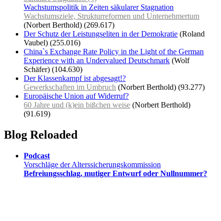
Wachstumspolitik in Zeiten säkularer Stagnation
Wachstumsziele, Strukturreformen und Unternehmertum
(Norbert Berthold)
(269.617)
Der Schutz der Leistungseliten in der Demokratie
(Roland
Vaubel)
(255.016)
China`s Exchange Rate Policy in the Light of the German
Experience with an Undervalued Deutschmark
(Wolf
Schäfer)
(104.630)
Der Klassenkampf ist abgesagt!?
Gewerkschaften im Umbruch
(Norbert Berthold)
(93.277)
Europäische Union auf Widerruf?
60 Jahre und (k)ein bißchen weise
(Norbert Berthold)
(91.619)
Blog Reloaded
Podcast
Vorschläge der Alterssicherungskommission
Befreiungsschlag, mutiger Entwurf oder Nullnummer?