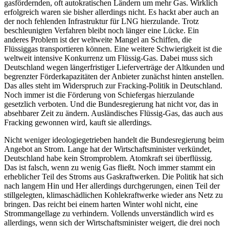
gasfördernden, oft autokratischen Ländern um mehr Gas. Wirklich
erfolgreich waren sie bisher allerdings nicht. Es hackt aber auch an
der noch fehlenden Infrastruktur für LNG hierzulande. Trotz
beschleunigten Verfahren bleibt noch länger eine Lücke. Ein
anderes Problem ist der weltweite Mangel an Schiffen, die
Flüssiggas transportieren können. Eine weitere Schwierigkeit ist die
weltweit intensive Konkurrenz um Flüssig-Gas. Dabei muss sich
Deutschland wegen längerfristiger Lieferverträge der Altkunden und
begrenzter Förderkapazitäten der Anbieter zunächst hinten anstellen.
Das alles steht im Widerspruch zur Fracking-Politik in Deutschland.
Noch immer ist die Förderung von Schiefergas hierzulande
gesetzlich verboten. Und die Bundesregierung hat nicht vor, das in
absehbarer Zeit zu ändern. Ausländisches Flüssig-Gas, das auch aus
Fracking gewonnen wird, kauft sie allerdings.
Nicht weniger ideologiegetrieben handelt die Bundesregierung beim
Angebot an Strom. Lange hat der Wirtschaftsminister verkündet,
Deutschland habe kein Stromproblem. Atomkraft sei überflüssig.
Das ist falsch, wenn zu wenig Gas fließt. Noch immer stammt ein
erheblicher Teil des Stroms aus Gaskraftwerken. Die Politik hat sich
nach langem Hin und Her allerdings durchgerungen, einen Teil der
stillgelegten, klimaschädlichen Kohlekraftwerke wieder ans Netz zu
bringen. Das reicht bei einem harten Winter wohl nicht, eine
Strommangellage zu verhindern. Vollends unverständlich wird es
allerdings, wenn sich der Wirtschaftsminister weigert, die drei noch