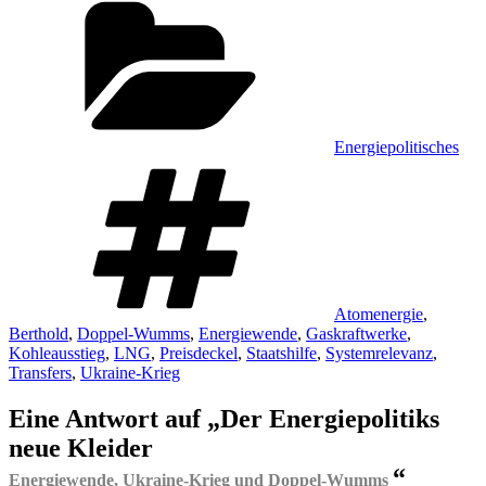
Energiepolitisches
Schlagwörter
Atomenergie
,
Berthold
,
Doppel-Wumms
,
Energiewende
,
Gaskraftwerke
,
Kohleausstieg
,
LNG
,
Preisdeckel
,
Staatshilfe
,
Systemrelevanz
,
Transfers
,
Ukraine-Krieg
Eine Antwort auf „Der Energiepolitiks
neue Kleider
“
Energiewende, Ukraine-Krieg und Doppel-Wumms