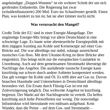
angekündigte „Doppel-Wumms“ ist ein weiterer Schritt der um sich
greifenden Entlasteritis. Die Regierung hat zwar
(schuldenfinanzierte) 200 Mrd. Euro ins Schaufenster gestellt. Einen
Plan, was konkret zu tun ist, hat sie aber (immer noch) nicht.
Was verursacht den Mangel?
Große Teile der EU sind in einer Energie-Mangellage. Der
ungünstige Energie-Mix bringt vor allem Deutschland in eine
schwierige Lage. Es baute seine abenteuerliche Energiepolitik mit
dem zügigen Ausstieg aus Kohle und Kernenergie auf einer Gas-
Brücke auf. Die war allerdings nur stabil, solange ausreichend
russisches Gas floss. Mit dem Ukraine-Krieg ist diese Brücke aber
eingestürzt. Das bringt nicht nur die europäischen Gasmärkte in
Unordnung. Auch auf dem gemeinsamen Strommarkt übersteigt die
Nachfrage das Angebot. Die ausfallende russische Energie kann
kurzfristig nur schwer durch andere Anbieter kompensiert werden.
Das gilt weniger für Kohle und Öl. Es trifft aber auf Gas zu. Davon
brauchen Haushalte und Unternehmen in Deutschland allerdings
besonders viel. Ein Ersatz durch Flüssig-Gas ist erst mit
Zeitverzögerung möglich. Das weltweite Angebot ist kurzfristig
begrenzt. Der Markt auf der Nachfrageseite ist verteilt. Da helfen
kurzfristig auch hohe Preisofferten nur wenig. Die notwendige
Infrastruktur wird hierzulande erst mühsam aufgebaut. Kein
Wunder, dass die Preise – auf dem Gas- und Strommarkt –