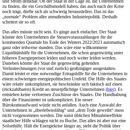
und Strom denkbar. Ob der Staat in der Lage ist, die Unternehmen
zu finden, die ein Geschäftsmodell haben, das auch nach der Krise
noch trägt, dürfte sich als schwierig herausstellen. Das ist das
„normale“ Problem aller anmaßenden Industriepolitik. Deshalb
scheitert sie so oft.
Das alles müsste nicht sein. Es ginge auch einfacher. Der Staat
könnte den Unternehmen die Steuervorauszahlungen für die
kommenden Quartale bis Ende des Winters 2022/2023 automatisch
ganz oder teilweise stunden. Das wäre eine willkommene
Liquiditätshilfe für die Unternehmen, die schon gegenwärtig unter
höheren Energiepreisen leiden und noch weiter leiden werden.
Daneben könnte der Staat die gegenwärtig geltenden
Verlustrechnungen (vor und zurück) großzügiger ausgestalten.
Damit leistet er eine notwendige Ertragshilfe für die Unternehmen in
einem schwierigen energiepolitischen Umfeld. Die Hilfe des Staates
wäre relativ unkompliziert, sie beschränkte sich faktisch auf einen
(rückzahlbaren) Kredit an steuerpflichtige Unternehmen (
hier
). Es
entstehen keine verlorenen Zuschüsse des Staates. Die Handhabung
über die Finanzämter ist unkompliziert. Ein neuer
Bürokratieaufwand würde nicht anfallen. Auch eine Auswahl der
Unternehmen in „überlebensfähig“ und „dem Tode geweiht“ muss
nicht vorgenommen werden. Die sonst üblichen Mitnahmeeffekte
staatlicher Hilfe schlagen nicht zu Buche. Das alles ist aber nur eine
Soforthilfe. Hält die Energiekrise länger an, steht die Politik über