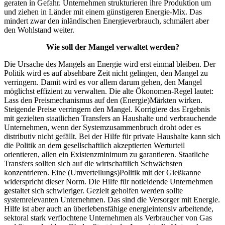
geraten in Gefahr. Unternehmen strukturieren ihre Produktion um
und ziehen in Länder mit einem günstigeren Energie-Mix. Das
mindert zwar den inländischen Energieverbrauch, schmälert aber
den Wohlstand weiter.
Wie soll der Mangel verwaltet werden?
Die Ursache des Mangels an Energie wird erst einmal bleiben. Der
Politik wird es auf absehbare Zeit nicht gelingen, den Mangel zu
verringern. Damit wird es vor allem darum gehen, den Mangel
möglichst effizient zu verwalten. Die alte Ökonomen-Regel lautet:
Lass den Preismechanismus auf den (Energie)Märkten wirken.
Steigende Preise verringern den Mangel. Korrigiere das Ergebnis
mit gezielten staatlichen Transfers an Haushalte und verbrauchende
Unternehmen, wenn der Systemzusammenbruch droht oder es
distributiv nicht gefällt. Bei der Hilfe für private Haushalte kann sich
die Politik an dem gesellschaftlich akzeptierten Werturteil
orientieren, allen ein Existenzminimum zu garantieren. Staatliche
Transfers sollten sich auf die wirtschaftlich Schwächsten
konzentrieren. Eine (Umverteilungs)Politik mit der Gießkanne
widerspricht dieser Norm. Die Hilfe für notleidende Unternehmen
gestaltet sich schwieriger. Gezielt geholfen werden sollte
systemrelevanten Unternehmen. Das sind die Versorger mit Energie.
Hilfe ist aber auch an überlebensfähige energieintensiv arbeitende,
sektoral stark verflochtene Unternehmen als Verbraucher von Gas