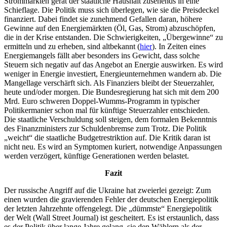
Strommärkten gerät der staatliche Haushalt zusehends in eine
Schieflage. Die Politik muss sich überlegen, wie sie die Preisdeckel
finanziert. Dabei findet sie zunehmend Gefallen daran, höhere
Gewinne auf den Energiemärkten (Öl, Gas, Strom) abzuschöpfen,
die in der Krise entstanden. Die Schwierigkeiten, „Übergewinne“ zu
ermitteln und zu erheben, sind altbekannt (
hier
). In Zeiten eines
Energiemangels fällt aber besonders ins Gewicht, dass solche
Steuern sich negativ auf das Angebot an Energie auswirken. Es wird
weniger in Energie investiert, Energieunternehmen wandern ab. Die
Mangellage verschärft sich. Als Finanziers bleibt der Steuerzahler,
heute und/oder morgen. Die Bundesregierung hat sich mit dem 200
Mrd. Euro schweren Doppel-Wumms-Programm in typischer
Politikermanier schon mal für künftige Steuerzahler entschieden.
Die staatliche Verschuldung soll steigen, dem formalen Bekenntnis
des Finanzministers zur Schuldenbremse zum Trotz. Die Politik
„weicht“ die staatliche Budgetrestriktion auf. Die Kritik daran ist
nicht neu. Es wird an Symptomen kuriert, notwendige Anpassungen
werden verzögert, künftige Generationen werden belastet.
Fazit
Der russische Angriff auf die Ukraine hat zweierlei gezeigt: Zum
einen wurden die gravierenden Fehler der deutschen Energiepolitik
der letzten Jahrzehnte offengelegt. Die „dümmste“ Energiepolitik
der Welt (Wall Street Journal) ist gescheitert. Es ist erstaunlich, dass
es der Politik über lange Jahre gelang, sie den Wählern als der