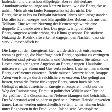
laufenden und drei schon stillgelegte, aber re-aktivierbare
Atomkraftwerke so lange am Netz zu lassen, wie die Energiekrise
anhält. Mehr als ein fauler Kompromiss ist das nicht. Die
Energiekrise ist bis im Frühjahr nächsten Jahres nicht ausgestanden.
Das alles ist ein energie- und klimapolitisches Bubenstück aus dem
Tollhaus. Eine weitere Nutzung der Kernenergie würde eine
doppelte Dividende abwerfen. Das gegenwärtig defizitäre
Energieangebot würde erhöht, das Klima geschont. Die stärkere
Nutzung der Kohlekraftwerke hat dagegen den Nachteil, dass sie
stark klimaschädlich ist.
Die Lage auf den Energiemärkten würde sich auch entspannen,
wenn es gelänge, die Nachfrage nach Energie spürbar zu verringern.
Gefordert sind private Haushalte und Unternehmen. Sie müssen die
Lasten eines geringeren Angebots an Energie tragen. Haushalte
müssen weniger Strom und Gas verbrauchen. Unternehmen müssen
Energie effizienter einsetzen. Beide müssen Anreize haben, knappe
Arten von Energie durch reichlichere zu ersetzen. Das gelingt am
besten, wenn die Preise für knappe Energiearten hoch bleiben.
Gelingt es nicht, ausreichend Energie einzusparen, bleibt nur der
Weg der Rationierung. Damit ist politischer Willkür aber Tür und
Tor geöffnet. Die ökonomischen Nebenwirkungen sind beträchtlich.
Der Widerstand wird so oder so groß sein. Private Haushalte werden
ärmer, Lasten werden unterschiedlich verteilt. Unternehmen leiden
unter Engpässen in der Produktion. Inländische Arbeitsplätze