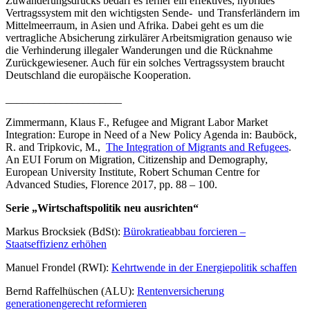
Zuwanderungsdrucks bedarf es ferner ein effektives, hybrides
Vertragssystem mit den wichtigsten Sende- und Transferländern im
Mittelmeerraum, in Asien und Afrika. Dabei geht es um die
vertragliche Absicherung zirkulärer Arbeitsmigration genauso wie
die Verhinderung illegaler Wanderungen und die Rücknahme
Zurückgewiesener. Auch für ein solches Vertragssystem braucht
Deutschland die europäische Kooperation.
_____________________
Zimmermann, Klaus F., Refugee and Migrant Labor Market
Integration: Europe in Need of a New Policy Agenda in: Bauböck,
R. and Tripkovic, M.,
The Integration of Migrants and Refugees
.
An EUI Forum on Migration, Citizenship and Demography,
European University Institute, Robert Schuman Centre for
Advanced Studies, Florence 2017, pp. 88 – 100.
Serie „Wirtschaftspolitik neu ausrichten“
Markus Brocksiek (BdSt):
Bürokratieabbau forcieren –
Staatseffizienz erhöhen
Manuel Frondel (RWI):
Kehrtwende in der Energiepolitik schaffen
Bernd Raffelhüschen (ALU):
Rentenversicherung
generationengerecht reformieren