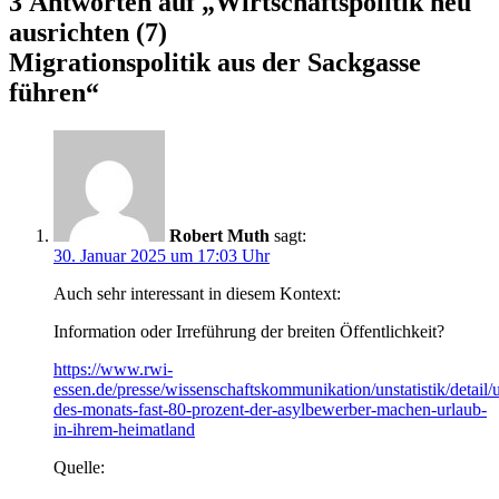
3 Antworten auf „
Wirtschaftspolitik neu
ausrichten (7)
Migrationspolitik aus der Sackgasse
führen“
Robert Muth
sagt:
30. Januar 2025 um 17:03 Uhr
Auch sehr interessant in diesem Kontext:
Information oder Irreführung der breiten Öffentlichkeit?
https://www.rwi-
essen.de/presse/wissenschaftskommunikation/unstatistik/detail/un
des-monats-fast-80-prozent-der-asylbewerber-machen-urlaub-
in-ihrem-heimatland
Quelle: