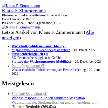
Klaus F. Zimmermann
Rheinische Friedrich-Wilhelms-Universität Bonn
Freie Universität Berlin
Präsident Global Labor Organization, GLO
Letzte Artikel von Klaus F. Zimmermann
(
Alle
anzeigen
)
Wirtschaftspolitik neu ausrichten (7)
Migrationspolitik aus der Sackgasse führen
- 30. Januar 2025
Personenfreizügigkeit (1)
EU-Personenfreizügigkeit in Gefahr
Stottert der Wachstumsmotor Mobilität?
- 29. Dezember 2023
Politik(er)beratung (5)
Wissenschaftliche Politikberatung als Herausforderung
- 22. Juni
2022
Meistgelesen
Säkulare Stagnation (4)
Wachstumspolitik in Zeiten säkularer Stagnation
Wachstumsziele, Strukturreformen und Unternehmertum
(Norbert Berthold)
(269.624)