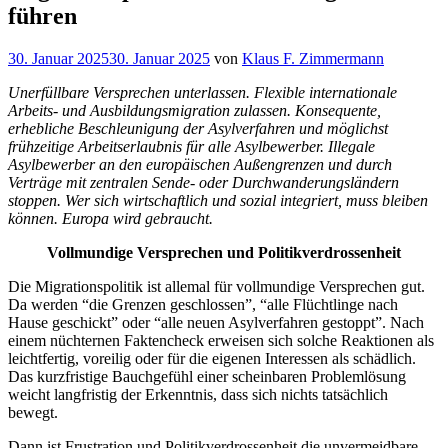
führen
Veröffentlicht
30. Januar 2025
30. Januar 2025
von
Klaus F. Zimmermann
am
Unerfüllbare Versprechen unterlassen. Flexible internationale
Arbeits- und Ausbildungsmigration zulassen. Konsequente,
erhebliche Beschleunigung der Asylverfahren und möglichst
frühzeitige Arbeitserlaubnis für alle Asylbewerber. Illegale
Asylbewerber an den europäischen Außengrenzen und durch
Verträge mit zentralen Sende- oder Durchwanderungsländern
stoppen. Wer sich wirtschaftlich und sozial integriert, muss bleiben
können. Europa wird gebraucht.
Vollmundige Versprechen und Politikverdrossenheit
Die Migrationspolitik ist allemal für vollmundige Versprechen gut.
Da werden “die Grenzen geschlossen”, “alle Flüchtlinge nach
Hause geschickt” oder “alle neuen Asylverfahren gestoppt”. Nach
einem nüchternen Faktencheck erweisen sich solche Reaktionen als
leichtfertig, voreilig oder für die eigenen Interessen als schädlich.
Das kurzfristige Bauchgefühl einer scheinbaren Problemlösung
weicht langfristig der Erkenntnis, dass sich nichts tatsächlich
bewegt.
Dann ist Frustration und Politikverdrossenheit die unvermeidbare