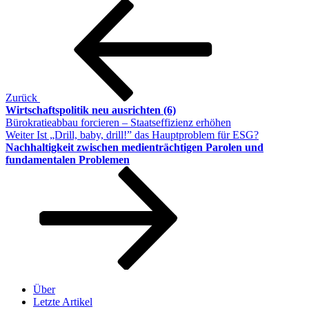
Beitragsnavigation
Vorheriger
Beitrag
Zurück
Wirtschaftspolitik neu ausrichten (6)
Bürokratieabbau forcieren – Staatseffizienz erhöhen
Nächster
Weiter
Ist „Drill, baby, drill!” das Hauptproblem für ESG?
Beitrag
Nachhaltigkeit zwischen medienträchtigen Parolen und
fundamentalen Problemen
Über
Letzte Artikel