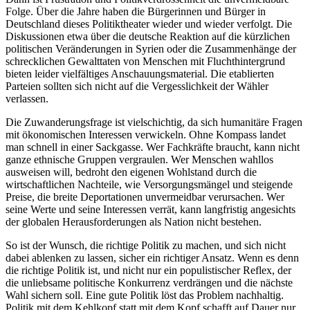
Folge. Über die Jahre haben die Bürgerinnen und Bürger in
Deutschland dieses Politiktheater wieder und wieder verfolgt. Die
Diskussionen etwa über die deutsche Reaktion auf die kürzlichen
politischen Veränderungen in Syrien oder die Zusammenhänge der
schrecklichen Gewalttaten von Menschen mit Fluchthintergrund
bieten leider vielfältiges Anschauungsmaterial. Die etablierten
Parteien sollten sich nicht auf die Vergesslichkeit der Wähler
verlassen.
Die Zuwanderungsfrage ist vielschichtig, da sich humanitäre Fragen
mit ökonomischen Interessen verwickeln. Ohne Kompass landet
man schnell in einer Sackgasse. Wer Fachkräfte braucht, kann nicht
ganze ethnische Gruppen vergraulen. Wer Menschen wahllos
ausweisen will, bedroht den eigenen Wohlstand durch die
wirtschaftlichen Nachteile, wie Versorgungsmängel und steigende
Preise, die breite Deportationen unvermeidbar verursachen. Wer
seine Werte und seine Interessen verrät, kann langfristig angesichts
der globalen Herausforderungen als Nation nicht bestehen.
So ist der Wunsch, die richtige Politik zu machen, und sich nicht
dabei ablenken zu lassen, sicher ein richtiger Ansatz. Wenn es denn
die richtige Politik ist, und nicht nur ein populistischer Reflex, der
die unliebsame politische Konkurrenz verdrängen und die nächste
Wahl sichern soll. Eine gute Politik löst das Problem nachhaltig.
Politik mit dem Kehlkopf statt mit dem Kopf schafft auf Dauer nur