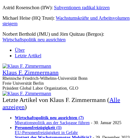
Astrid Rosenschon (IfW):
Subventionen radikal kürzen
Michael Heise (HQ Trust):
Wachstumskräfte und Arbeitsvolumen
steigern
Norbert Berthold (JMU) und Jörn Quitzau (Bergos):
Wirtschaftspolitik neu ausrichten
Über
Letzte Artikel
Klaus F. Zimmermann
Rheinische Friedrich-Wilhelms-Universität Bonn
Freie Universität Berlin
Präsident Global Labor Organization, GLO
Letzte Artikel von Klaus F. Zimmermann
(
Alle
anzeigen
)
Wirtschaftspolitik neu ausrichten (7)
Migrationspolitik aus der Sackgasse führen
- 30. Januar 2025
Personenfreizügigkeit (1)
EU-Personenfreizügigkeit in Gefahr
Stottert der Wachstumsmotor Mobilität?
- 29. Dezember 2023