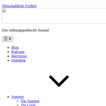
Zum
Wirtschaftliche Freiheit
Inhalt
springen
Das ordnungspolitische Journal
Blog
Podcasts
Interviews
Ordothek
Autoren
Die Autoren
Die Gäste